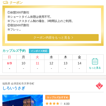
クーポン
①休憩300円割引
※ショートタイム休憩は使用不可。
※フレックスタイム制の場合、3時間以上のご利用。
②宿泊500円割引
※フレッ...
クーポン内容をもっと見る
カップルズ予約
インボイス対応
日
月
火
水
木
金
9
10
11
12
13
14
8/
-
-
-
-
-
-
もっと見る
福島県 会津若松市天寧寺町
しろいうさぎ
カップルズおすすめ
5つ星のうち4
4.00