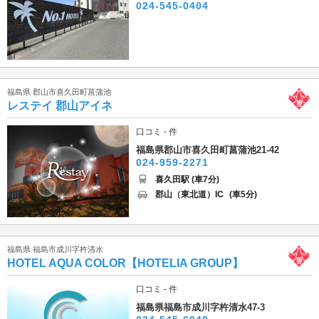
024-545-0404
福島県 郡山市喜久田町菖蒲池
レステイ 郡山アイネ
口コミ - 件
福島県郡山市喜久田町菖蒲池21-42
024-959-2271
喜久田駅 (車7分)
郡山（東北道）IC
(車5分)
福島県 福島市成川字杵清水
HOTEL AQUA COLOR【HOTELIA GROUP】
口コミ - 件
福島県福島市成川字杵清水47-3