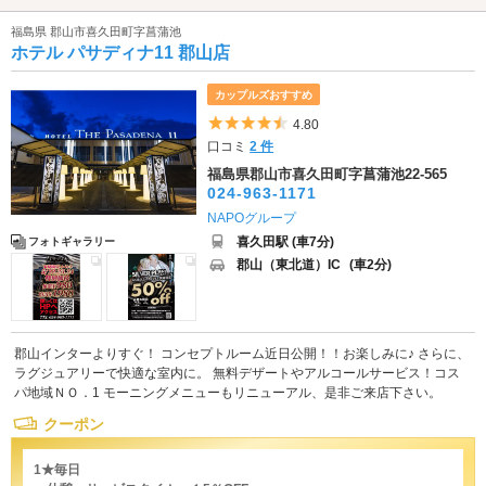
福島県 郡山市喜久田町字菖蒲池
ホテル パサディナ11 郡山店
カップルズおすすめ
5つ星のうち4.5
4.80
口コミ
2 件
福島県郡山市喜久田町字菖蒲池22-565
024-963-1171
NAPOグループ
喜久田駅 (車7分)
フォトギャラリー
郡山（東北道）IC
(車2分)
郡山インターよりすぐ！ コンセプトルーム近日公開！！お楽しみに♪ さらに、
ラグジュアリーで快適な室内に。 無料デザートやアルコールサービス！コス
パ地域ＮＯ．1 モーニングメニューもリニューアル、是非ご来店下さい。
クーポン
1★毎日