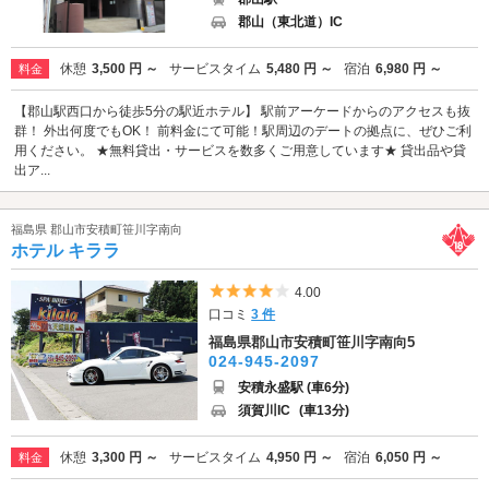
郡山（東北道）IC
休憩
3,500 円 ～
サービスタイム
5,480 円 ～
宿泊
6,980 円 ～
料金
【郡山駅西口から徒歩5分の駅近ホテル】 駅前アーケードからのアクセスも抜
群！ 外出何度でもOK！ 前料金にて可能！駅周辺のデートの拠点に、ぜひご利
用ください。 ★無料貸出・サービスを数多くご用意しています★ 貸出品や貸
出ア...
福島県 郡山市安積町笹川字南向
ホテル キララ
5つ星のうち4
4.00
口コミ
3 件
福島県郡山市安積町笹川字南向5
024-945-2097
安積永盛駅 (車6分)
須賀川IC
(車13分)
休憩
3,300 円 ～
サービスタイム
4,950 円 ～
宿泊
6,050 円 ～
料金