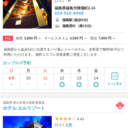
口コミ - 件
福島県福島市陣場町2-14
024-525-8448
福島駅 (徒歩5分)
福島西IC
(車15分)
休憩
3,800 円 ～
サービスタイム
4,500 円 ～
宿泊
7,000 円 ～
料金
福島駅から徒歩5分に位置するバリ風レジャーホテル。 全客室で無料Wi-Fiがご
利用いただけます。 無料コスプレ衣装多数ご用意ございます。
カップルズ予約
日
月
火
水
木
金
9
10
11
12
13
14
8/
-
-
-
もっと見る
福島県 郡山市喜久田町菖蒲池
ホテル エルリゾート
5つ星のうち4
4.43
口コミ
4 件