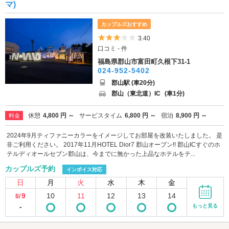
マ)
カップルズおすすめ
5つ星のうち3
3.40
口コミ - 件
福島県郡山市富田町久根下31-1
024-952-5402
郡山駅 (車20分)
郡山（東北道）IC
(車1分)
休憩
4,800 円 ～
サービスタイム
6,800 円 ～
宿泊
8,900 円 ～
料金
2024年9月ティファニーカラーをイメージしてお部屋を改装いたしました。 是
非ご利用ください。 2017年11月HOTEL Dior7 郡山オープン!! 郡山ICすぐのホ
テルディオールセブン郡山は、今までに無かった上品なホテルをテ...
カップルズ予約
インボイス対応
日
月
火
水
木
金
9
10
11
12
13
14
8/
-
もっと見る