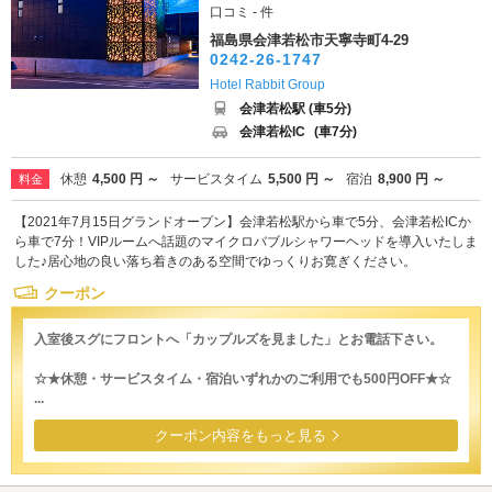
口コミ - 件
福島県会津若松市天寧寺町4-29
0242-26-1747
Hotel Rabbit Group
会津若松駅 (車5分)
会津若松IC
(車7分)
休憩
4,500 円 ～
サービスタイム
5,500 円 ～
宿泊
8,900 円 ～
料金
【2021年7月15日グランドオープン】会津若松駅から車で5分、会津若松ICか
ら車で7分！VIPルームへ話題のマイクロバブルシャワーヘッドを導入いたしま
した♪居心地の良い落ち着きのある空間でゆっくりお寛ぎください。
クーポン
入室後スグにフロントへ「カップルズを見ました」とお電話下さい。
☆★休憩・サービスタイム・宿泊いずれかのご利用でも500円OFF★☆
...
クーポン内容をもっと見る