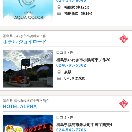
024-545-6040
福島駅 (車12分)
福島西IC
(車1分)
福島県 いわき市小浜町東ノ作
ホテル ジョイロード
口コミ - 件
福島県いわき市小浜町東ノ作20
0246-63-5362
泉駅
いわき勿来IC
福島県 福島市飯坂町中野字熊穴
HOTEL ALPHA
口コミ - 件
福島県福島市飯坂町中野字熊穴4
024-542-7706