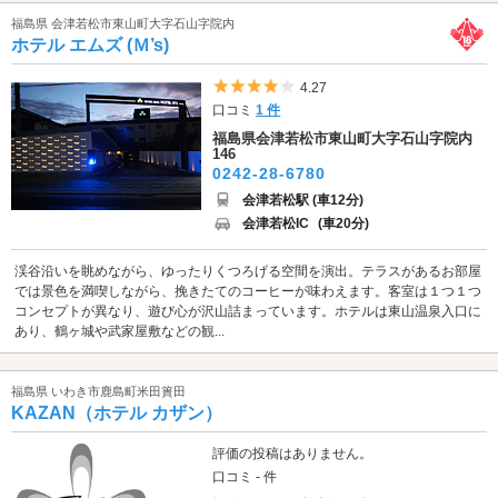
福島県 会津若松市東山町大字石山字院内
ホテル エムズ (Ｍ’s)
5つ星のうち4
4.27
口コミ
1 件
福島県会津若松市東山町大字石山字院内
146
0242-28-6780
会津若松駅 (車12分)
会津若松IC
(車20分)
渓谷沿いを眺めながら、ゆったりくつろげる空間を演出。テラスがあるお部屋
では景色を満喫しながら、挽きたてのコーヒーが味わえます。客室は１つ１つ
コンセプトが異なり、遊び心が沢山詰まっています。ホテルは東山温泉入口に
あり、鶴ヶ城や武家屋敷などの観...
福島県 いわき市鹿島町米田簣田
KAZAN（ホテル カザン）
評価の投稿はありません。
口コミ - 件