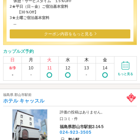
休憩・サービスタイム １5％OFF
2★平日（日～金）ご宿泊基本室料
【30％Off】
3★土曜ご宿泊基本室料
...
クーポン内容をもっと見る
カップルズ予約
日
月
火
水
木
金
9
10
11
12
13
14
8/
-
-
-
もっと見る
福島県 郡山市駅前
ホテル キャッスル
評価の投稿はありません。
口コミ - 件
福島県郡山市駅前2-14-5
024-923-3505
郡山駅