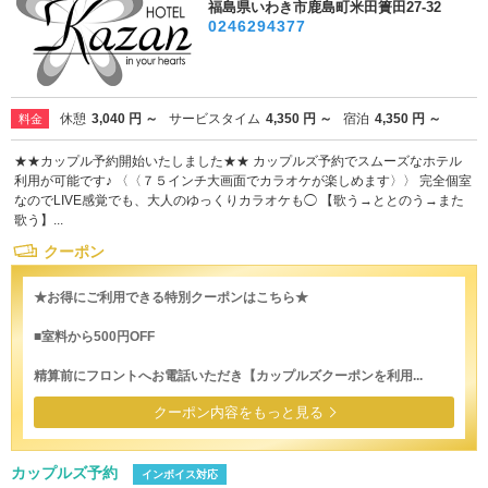
福島県いわき市鹿島町米田簣田27-32
0246294377
休憩
3,040 円 ～
サービスタイム
4,350 円 ～
宿泊
4,350 円 ～
料金
★★カップル予約開始いたしました★★ カップルズ予約でスムーズなホテル
利用が可能です♪ 〈〈７５インチ大画面でカラオケが楽しめます〉〉 完全個室
なのでLIVE感覚でも、大人のゆっくりカラオケも◯ 【歌う→ととのう→また
歌う】...
クーポン
★お得にご利用できる特別クーポンはこちら★
■室料から500円OFF
精算前にフロントへお電話いただき【カップルズクーポンを利用...
クーポン内容をもっと見る
カップルズ予約
インボイス対応