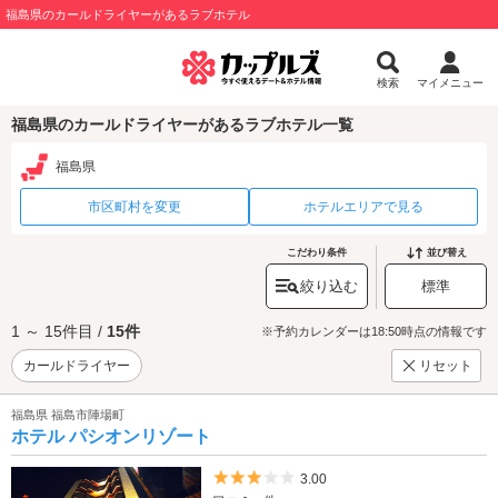
福島県のカールドライヤーがあるラブホテル
検索
マイメニュー
福島県のカールドライヤーがあるラブホテル一覧
福島県
市区町村を変更
ホテルエリアで見る
こだわり条件
並び替え
絞り込む
標準
1 ～ 15件目 /
15件
※予約カレンダーは18:50時点の情報です
カールドライヤー
リセット
福島県 福島市陣場町
ホテル パシオンリゾート
5つ星のうち3
3.00