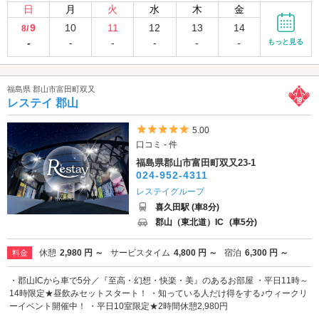
日
月
火
水
木
金
9
10
11
12
13
14
8/
-
-
-
-
-
-
もっと見る
福島県 郡山市富田町双又
レステイ 郡山
5つ星のうち5
5.00
口コミ - 件
福島県郡山市富田町双又23-1
024-952-4311
レステイグループ
喜久田駅 (車8分)
郡山（東北道）IC
(車5分)
休憩
2,980 円 ～
サービスタイム
4,800 円 ～
宿泊
6,300 円 ～
料金
・郡山ICから車で5分／『至高・幻想・快楽・美』のあるお部屋 ・平日11時～
14時限定★昼飲みセットスタート！ ・知っている人だけ得をする♪ウィークリ
ーイベント開催中！ ・平日10室限定★2時間休憩2,980円