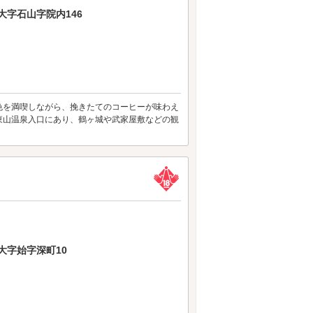
字石山字院内146
色を満喫しながら、挽きたてのコーヒーが味わえ
東山温泉入口にあり、鶴ヶ城や武家屋敷などの観
大字始字深町10