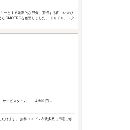
ドキッとする刺激的な部分、驚愕する面白い遊び
なOMOEROを創造しました。 ドキドキ、ワク
。
サービスタイム
4,500 円 ～
いただけます。 無料コスプレ衣装多数ご用意ござ