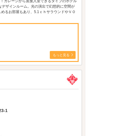
！！ガレージから直接入室できるタイプのホテル
なデザインルーム。光の演出で幻想的に空間が
めるお部屋もあり、5.1ｃｈサラウンドやＶＯ
もっと見る
3-1