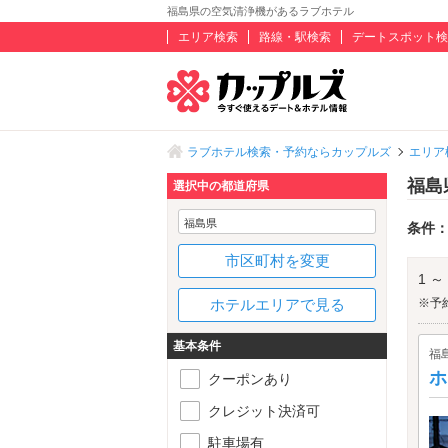
福島県の空気清浄機があるラブホテル
エリア検索
路線・駅検索
デートスポット検
ラブホテル検索・予約ならカップルズ
エリア
福島
選択中の都道府県
福島県
条件
市区町村を変更
1 ～
ホテルエリアで見る
※予
基本条件
福
ホ
クーポンあり
クレジット決済可
駐車場有