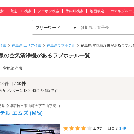
索
高速・IC検索
クーポン検索
予約可検索
地図検索
ホテルグルー
フリーワード
検索
福島県 エリア検索
福島県ラブホテル
福島県 空気清浄機があるラブホ
県の空気清浄機があるラブホテル一覧
：
空気清浄機
 10件目 /
10件
約カレンダーは18:20時点の情報です
島県 会津若松市東山町大字石山字院内
テル エムズ (Ｍ’s)
5つ星のうち4
4.27
口コミ
1 件