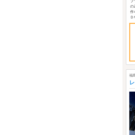
プ
の
作
Ｄ
福
レ