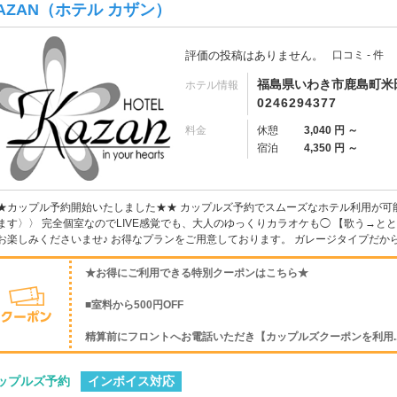
AZAN（ホテル カザン）
評価の投稿はありません。
口コミ - 件
福島県いわき市鹿島町米田
ホテル情報
0246294377
料金
休憩
3,040 円 ～
宿泊
4,350 円 ～
★カップル予約開始いたしました★★ カップルズ予約でスムーズなホテル利用が可
ます〉〉 完全個室なのでLIVE感覚でも、大人のゆっくりカラオケも◯ 【歌う→と
お楽しみくださいませ♪ お得なプランをご用意しております。 ガレージタイプだからお
★お得にご利用できる特別クーポンはこちら★
■室料から500円OFF
精算前にフロントへお電話いただき【カップルズクーポンを利用..
インボイス対応
ップルズ予約