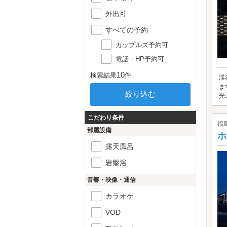
外出可
すべての予約
カップルズ予約可
電話・HP予約可
10
検索結果
件
渓
ま
光
こだわり条件
福
部屋設備
ホ
露天風呂
岩盤浴
音響・映像・通信
カラオケ
VOD