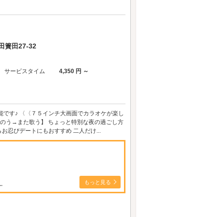
簣田27-32
サービスタイム
4,350 円 ～
能です♪ 〈〈７５インチ大画面でカラオケが楽し
とのう→また歌う】 ちょっと特別な夜の過ごし方
忍びデートにもおすすめ 二人だけ...
もっと見る
.