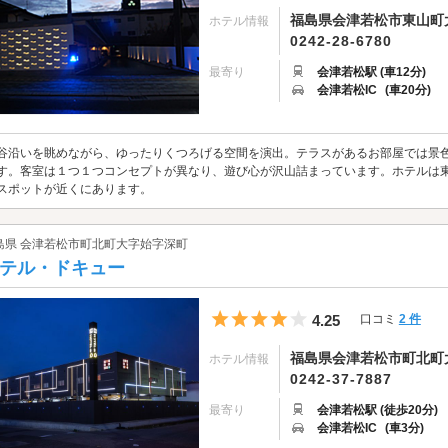
福島県会津若松市東山町大
ホテル情報
0242-28-6780
最寄り
会津若松駅 (車12分)
会津若松IC
(車20分)
谷沿いを眺めながら、ゆったりくつろげる空間を演出。テラスがあるお部屋では景
す。客室は１つ１つコンセプトが異なり、遊び心が沢山詰まっています。ホテルは
スポットが近くにあります。
島県 会津若松市町北町大字始字深町
テル・ドキュー
5つ星のうち4
4.25
口コミ
2 件
福島県会津若松市町北町
ホテル情報
0242-37-7887
最寄り
会津若松駅 (徒歩20分)
会津若松IC
(車3分)