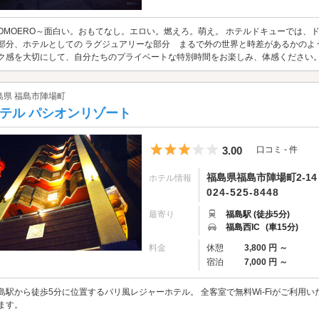
OMOERO～面白い。おもてなし。エロい。燃えろ。萌え。 ホテルドキューでは、
部分、ホテルとしての ラグジュアリーな部分 まるで外の世界と時差があるかのよう
ク感を大切にして、自分たちのプライベートな特別時間をお楽しみ、体感ください
島県 福島市陣場町
テル パシオンリゾート
5つ星のうち3
3.00
口コミ - 件
福島県福島市陣場町2-14
ホテル情報
024-525-8448
最寄り
福島駅 (徒歩5分)
福島西IC
(車15分)
料金
休憩
3,800 円 ～
宿泊
7,000 円 ～
島駅から徒歩5分に位置するバリ風レジャーホテル。 全客室で無料Wi-Fiがご利用
ます。