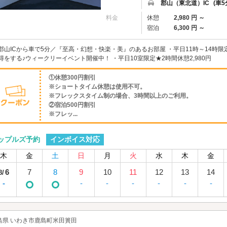
郡山（東北道）IC
(車5
料金
休憩
2,980 円 ～
宿泊
6,300 円 ～
郡山ICから車で5分／『至高・幻想・快楽・美』のあるお部屋 ・平日11時～14時
得をする♪ウィークリーイベント開催中！ ・平日10室限定★2時間休憩2,980円
①休憩300円割引
※ショートタイム休憩は使用不可。
※フレックスタイム制の場合、3時間以上のご利用。
②宿泊500円割引
※フレッ...
インボイス対応
ップルズ予約
木
金
土
日
月
火
水
木
金
6
7
8
9
10
11
12
13
14
8/
-
-
-
-
-
-
-
島県 いわき市鹿島町米田簣田