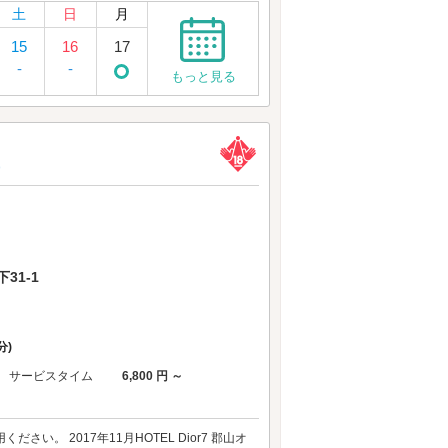
土
日
月
15
16
17
-
-
もっと見る
)
31-1
分)
サービスタイム
6,800 円 ～
。 2017年11月HOTEL Dior7 郡山オ