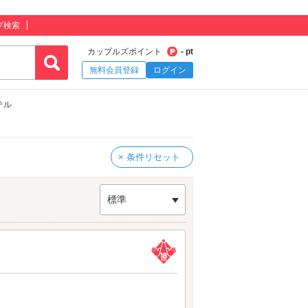
プ検索
カップルズポイント
- pt
無料会員登録
ログイン
テル
× 条件リセット
標準