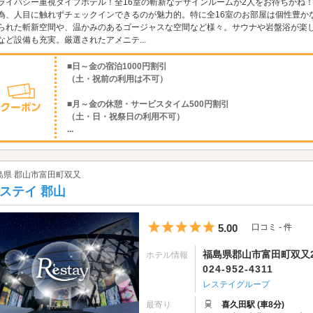
ライバシー重視タイプホテル！全16室の斬新なデザインルームが2人をお待ちかね
為、人目に触れずチェックインできるのが魅力的。特に全16室のお部屋は個性豊か
られた斬新空間や、温かみのあるゴージャスな空間など様々。サウナや岩盤浴が楽し
など設備も充実。厳選されたアメニテ...
■日～金の宿泊1000円割引
（土・祝前の利用は不可）
■月～金の休憩・サービスタイム500円割引
（土・日・祝祭日の利用不可）
...
島県 郡山市富田町双又
ステイ 郡山
5つ星のうち5
5.00
口コミ - 件
福島県郡山市富田町双又2
ホテル情報
024-952-4311
レステイグループ
最寄り
喜久田駅 (車8分)