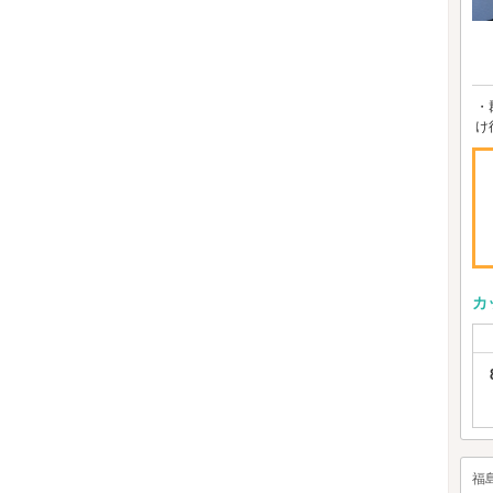
・
け
カ
福