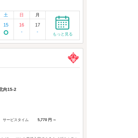
土
日
月
15
16
17
-
-
もっと見る
向15-2
サービスタイム
5,770 円 ～