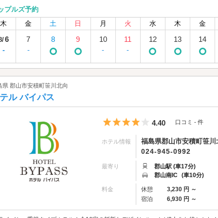
ップルズ予約
木
金
土
日
月
火
水
木
金
6
7
8
9
10
11
12
13
14
8/
-
-
-
-
島県 郡山市安積町笹川北向
テル バイパス
5つ星のうち4
4.40
口コミ - 件
福島県郡山市安積町笹川北
ホテル情報
024-945-0992
最寄り
郡山駅 (車17分)
郡山南IC
(車10分)
料金
休憩
3,230 円 ～
宿泊
6,930 円 ～