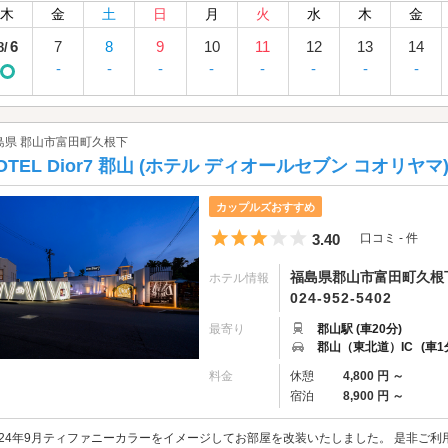
木
金
土
日
月
火
水
木
金
6
7
8
9
10
11
12
13
14
8/
-
-
-
-
-
-
-
-
島県 郡山市富田町久根下
OTEL Dior7 郡山 (ホテル ディオールセブン コオリヤマ
カップルズおすすめ
5つ星のうち3
3.40
口コミ - 件
福島県郡山市富田町久根下
ホテル情報
024-952-5402
最寄り
郡山駅 (車20分)
郡山（東北道）IC
(車1
料金
休憩
4,800 円 ～
宿泊
8,900 円 ～
024年9月ティファニーカラーをイメージしてお部屋を改装いたしました。 是非ご利用ください