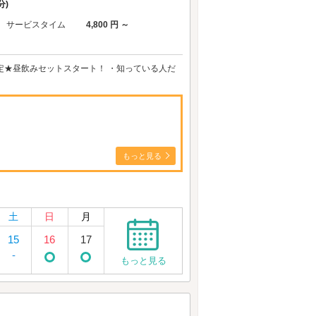
分)
サービスタイム
4,800 円 ～
限定★昼飲みセットスタート！ ・知っている人だ
もっと見る
土
日
月
15
16
17
-
もっと見る