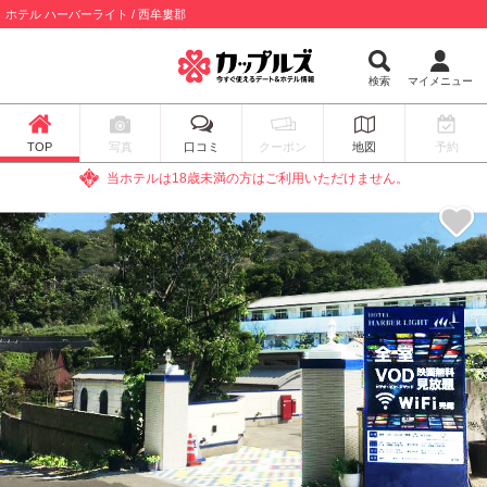
ホテル ハーバーライト / 西牟婁郡
検索
マイメニュー
TOP
写真
口コミ
クーポン
地図
予約
当ホテルは18歳未満の方はご利用いただけません。