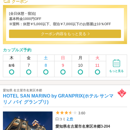
クーポン
[全日休憩・宿泊]
基本料金1000円OFF
※室料：休憩￥5,000以下、宿泊￥7,000以下のお部屋は10％OFF
クーポン内容をもっと見る
カップルズ予約
木
金
土
日
月
火
6
7
8
9
10
11
8/
もっと見る
愛知県 名古屋市名東区本郷
HOTEL SAN MARINO by GRANPRIX(ホテル サンマ
リノ バイ グランプリ)
5つ星のうち3.5
3.60
口コミ
2 件
愛知県名古屋市名東区本郷3-204