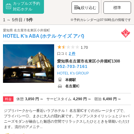
カップルズ予約
園です。レクリエーション施設も充実しており、様々なアクティビティを
絞り込む
標準
楽しむことができます。桜やアジサイなど、四季折々の花々を楽しめるこ
対応ホテル
の公園は、何度行っても違った楽しみ方ができますよ。「
猪高緑地
」より
1 ～ 5件目 /
5件
20分ほど歩くと、可愛らしい御朱印が有名な「
貴船神社
」があります。ぜ
※予約カレンダーは07:50時点の情報です
ひ御朱印をもらいにいってみましょう。名東区のラブホテルは、プライバ
愛知県 名古屋市名東区小井堀町
シーが守られるワンガレージタイプのホテル、最新VOD完備のホテル、ジ
HOTEL K’s ABA (ホテル ケイズ アバ)
ェット・バブルバス完備のホテルなどがあります♪名古屋市名東区でラブホ
テルをお探しの際は、クーポン・事前予約でお得に利用ができる『カップ
ルズ』におまかせください。
5つ星のうち1.5
1.70
口コミ
2 件
愛知県名古屋市名東区小井堀町1308
052-703-7161
HOTEL K's GROUP
本郷駅
名古屋IC
休憩
3,850 円 ～
サービスタイム
4,290 円 ～
宿泊
6,490 円 ～
料金
ジブリパークから一番近いラブホテル！ 名古屋ICすぐのガレージタイプで、
プライバシー◎、まさに大人の隠れ家です。アジアンスタイリッシュとジャパ
ニーズモダンが融合した魅惑の空間でリラックスしたひとときを堪能いただけ
ます。流行のアメニテ...