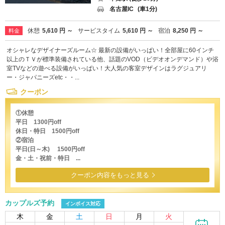
名古屋IC
(車1分)
休憩
5,610 円 ～
サービスタイム
5,610 円 ～
宿泊
8,250 円 ～
料金
オシャレなデザイナーズルーム☆ 最新の設備がいっぱい！全部屋に60インチ
以上のＴＶが標準装備されている他、話題のVOD（ビデオオンデマンド）や浴
室TVなどの遊べる設備がいっぱい！大人気の客室デザインはラグジュアリ
ー・ジャパニーズetc・・...
クーポン
①休憩
平日 1300円off
休日・特日 1500円off
②宿泊
平日(日～木) 1500円off
金・土・祝前・特日 ...
クーポン内容をもっと見る
カップルズ予約
インボイス対応
木
金
土
日
月
火