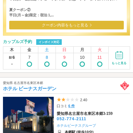
夏クーポン②
平日(月～金)限定：宿泊 1,...
クーポン内容をもっと見る
カップルズ予約
インボイス対応
木
金
土
日
月
火
6
7
8
9
10
11
8/
-
もっと見る
愛知県 名古屋市名東区本郷
ホテル ビーナスガーデン
5つ星のうち2
2.40
口コミ
6 件
愛知県名古屋市名東区本郷3-159
052-774-2111
ホテルビーナスグループ
本郷駅 (徒歩10分)