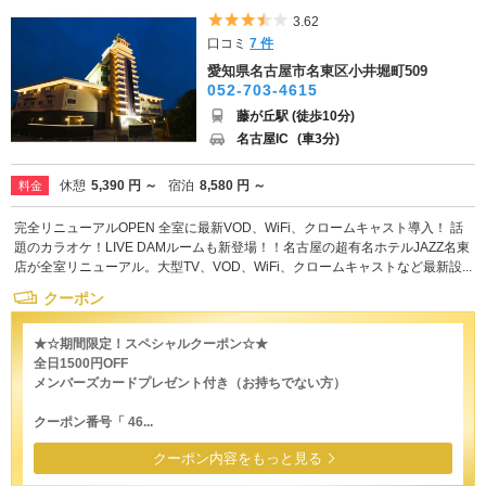
5つ星のうち3.5
3.62
口コミ
7 件
愛知県名古屋市名東区小井堀町509
052-703-4615
藤が丘駅 (徒歩10分)
名古屋IC
(車3分)
休憩
5,390 円 ～
宿泊
8,580 円 ～
料金
完全リニューアルOPEN 全室に最新VOD、WiFi、クロームキャスト導入！ 話
題のカラオケ！LIVE DAMルームも新登場！！名古屋の超有名ホテルJAZZ名東
店が全室リニューアル。大型TV、VOD、WiFi、クロームキャストなど最新設...
クーポン
★☆期間限定！スペシャルクーポン☆★
全日1500円OFF
メンバーズカードプレゼント付き（お持ちでない方）
クーポン番号「 46...
クーポン内容をもっと見る