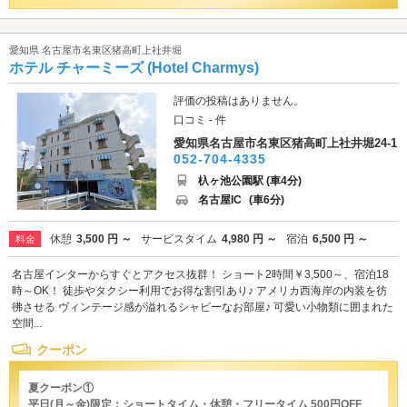
愛知県 名古屋市名東区猪高町上社井堀
ホテル チャーミーズ (Hotel Charmys)
評価の投稿はありません。
口コミ - 件
愛知県名古屋市名東区猪高町上社井堀24-1
052-704-4335
杁ヶ池公園駅 (車4分)
名古屋IC
(車6分)
休憩
3,500 円 ～
サービスタイム
4,980 円 ～
宿泊
6,500 円 ～
料金
名古屋インターからすぐとアクセス抜群！ ショート2時間￥3,500～、宿泊18
時～OK！ 徒歩やタクシー利用でお得な割引あり♪ アメリカ西海岸の内装を彷
彿させる ヴィンテージ感が溢れるシャビーなお部屋♪ 可愛い小物類に囲まれた
空間...
クーポン
夏クーポン①
平日(月～金)限定：ショートタイム・休憩・フリータイム 500円OFF