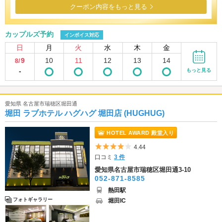
クーポン内容をもっと見る
カップルズ予約
インボイス対応
日
月
火
水
木
金
9
10
11
12
13
14
8/
-
もっと見る
愛知県 名古屋市瑞穂区堀田通
堀田 ラブホテル ハグハグ 堀田店 (HUGHUG)
HOTEL AWARD 殿堂入り
5つ星のうち4
4.44
口コミ
3 件
愛知県名古屋市瑞穂区堀田通3-10
052-871-8585
熱田駅
フォトギャラリー
堀田IC