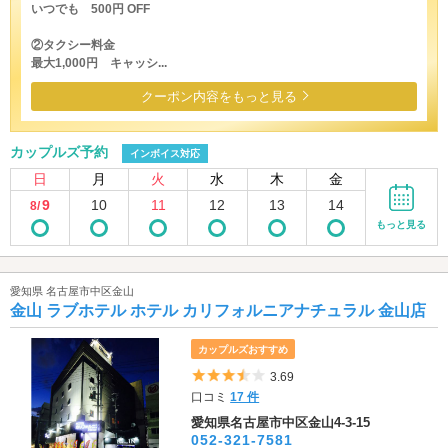
いつでも 500円 OFF
②タクシー料金
最大1,000円 キャッシ...
クーポン内容をもっと見る
カップルズ予約
インボイス対応
日
月
火
水
木
金
9
10
11
12
13
14
8/
もっと見る
愛知県 名古屋市中区金山
金山 ラブホテル ホテル カリフォルニアナチュラル 金山店
カップルズおすすめ
5つ星のうち3.5
3.69
口コミ
17 件
愛知県名古屋市中区金山4-3-15
052-321-7581