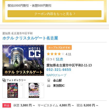
宿泊1000円割引・休憩500円割引
クーポン内容をもっと見る
愛知県 名古屋市中区平和
ホテル クリスタルゲート名古屋
カップルズおすすめ
5つ星のうち4
4.11
口コミ
53 件
愛知県名古屋市中区平和2-11-13
052-321-6655
NAPOグループ
金山駅
フォトギャラリー
東別院IC
休憩
3,980 円 ～
サービスタイム
4,980 円 ～
宿泊
8,000 円 ～
料金