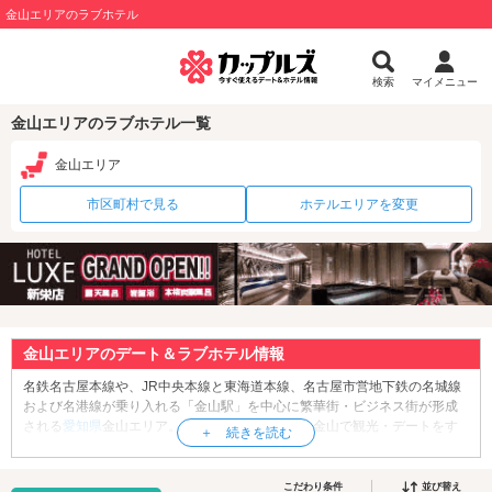
金山エリアのラブホテル
検索
マイメニュー
金山エリアのラブホテル一覧
金山エリア
市区町村で見る
ホテルエリアを変更
金山エリアのデート＆ラブホテル情報
名鉄名古屋本線や、JR中央本線と東海道本線、名古屋市営地下鉄の名城線
および名港線が乗り入れる「金山駅」を中心に繁華街・ビジネス街が形成
される
愛知県
金山エリア。エネルギッシュな街、金山で観光・デートをす
るならまずは「
アスナル金山
」へ行ってみましょう。こちらはファッショ
ンや雑貨の専門店やおしゃれなカフェが立ち並ぶ大型商業施設です。ラン
チタイムに待ち合わせをして、食事をしながら1日の観光・デート計画を練
こだわり条件
並び替え