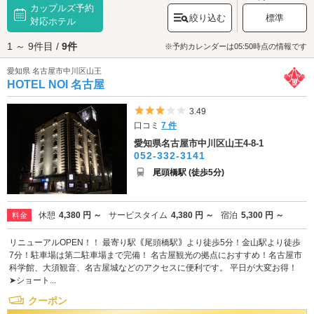
カップルズ予約
ってもいいかもしれません。お腹を満たしたあとは、織田信秀の居城・古
絞り込む
標準
渡城跡に1690年に創建された「
対応ホテル
真宗大谷派名古屋別院
」へ行ってみましょ
う。こちらでは毎月12日に『縁日』と『オーガニックマーケット』、28日
1 ～ 9件目 /
9件
に『てづくり朝市』が開かれ、多くの来場客で賑わいます。また、春にな
※予約カレンダーは05:50時点の情報です
ると境内の桜が一斉に咲き、一面を淡いピンク色に染めます。お参りを済
愛知県 名古屋市中川区山王
ませたら、織田信長が桶狭間の戦いの際に必勝祈願をした「
熱田神宮
」に
HOTEL NOI 名古屋
も行ってみましょう。こちらは三種の神器の1つ『草薙神剣』をお祀りする
由緒正しい神社です。境内には苔むした石に3回お水をかけて祈願すると願
い事が叶うと伝わる「清水社」もあり、パワースポットとしても注目され
5つ星のうち3
3.49
ています。観光・デートを満喫したらラブホテルでひと休み。金山エリア
口コミ
7 件
のラブホテルは、名古屋鉄道・JR東海・名古屋市営地下鉄「金山駅」や、
愛知県名古屋市中川区山王4-8-1
JR東海道本線「熱田駅」の近くに点在しています。さっそくデートスポッ
052-332-3141
ト周辺のホテルをチェックしてみましょう。
尾頭橋駅 (徒歩5分)
休憩
4,380 円 ～
サービスタイム
4,380 円 ～
宿泊
5,300 円 ～
料金
リニューアルOPEN！！ 最寄り駅｟尾頭橋駅｠より徒歩5分！金山駅より徒歩
7分！駐車場は第二駐車場まで完備！ 名古屋観光の拠点におすすめ！名古屋市
科学館、大須観音、名古屋城などのアクセスに便利です。 平日が大変お得！
➤ショート...
クーポン