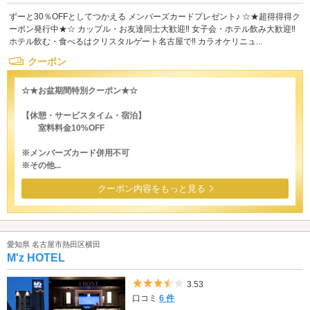
ずーと30％OFFとしてつかえる メンバーズカードプレゼント♪ ☆★超得得得ク
ーポン発行中★☆ カップル・お友達同士大歓迎‼ 女子会・ホテル飲み大歓迎‼
ホテル飲む・食べるはクリスタルゲート名古屋で‼ カラオケリニュ...
クーポン
☆★お盆期間特別クーポン★☆
【休憩・サービスタイム・宿泊】
室料料金10%OFF
※メンバーズカード併用不可
※その他...
クーポン内容をもっと見る
愛知県 名古屋市熱田区横田
M'z HOTEL
5つ星のうち3.5
3.53
口コミ
6 件