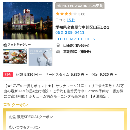
HOTEL AWARD 2026受賞
5つ星のうち3.5
3.88
口コミ
15 件
愛知県名古屋市中川区山王1-2-1
052-339-0411
CLUB CHAPEL HOTELS
フォトギャラリー
山王駅 (徒歩5分)
東別院IC
(車5分)
休憩
5,830 円 ～
サービスタイム
5,830 円 ～
宿泊
9,020 円 ～
料金
【★LOVEの一押しポイント★】 サウナルーム21室！エリア最大室数！ 34万
曲の最新DAM部屋4室に増設！ ご予約も絶賛受付中！ official予約が一番お得
にご宿泊可能！ ボリューム満点モーニングも高評価！ 【★夏限定...
クーポン
お盆 限定SPECIALクーポン
①いつでもクーポン