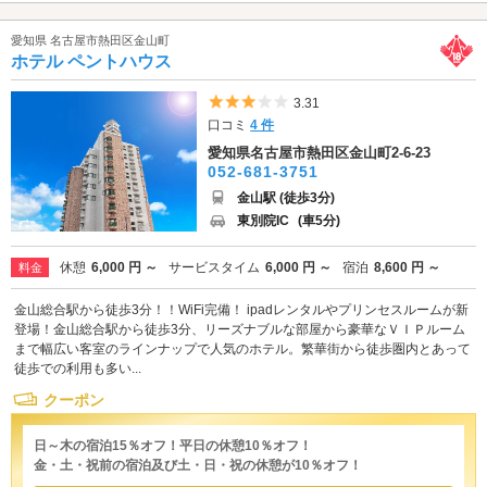
愛知県 名古屋市熱田区金山町
ホテル ペントハウス
5つ星のうち3
3.31
口コミ
4 件
愛知県名古屋市熱田区金山町2-6-23
052-681-3751
金山駅 (徒歩3分)
東別院IC
(車5分)
休憩
6,000 円 ～
サービスタイム
6,000 円 ～
宿泊
8,600 円 ～
料金
金山総合駅から徒歩3分！！WiFi完備！ ipadレンタルやプリンセスルームが新
登場！金山総合駅から徒歩3分、リーズナブルな部屋から豪華なＶＩＰルーム
まで幅広い客室のラインナップで人気のホテル。繁華街から徒歩圏内とあって
徒歩での利用も多い...
クーポン
日～木の宿泊15％オフ！平日の休憩10％オフ！
金・土・祝前の宿泊及び土・日・祝の休憩が10％オフ！