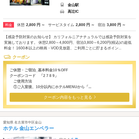
金山駅
高辻IC
休憩
2,800 円 ～
サービスタイム
2,800 円 ～
宿泊
3,800 円 ～
料金
【感染予防対策のお知らせ】 カリフォルニアナチュラルでは感染予防対策を
実施しております。 休憩2,800～4,800円、宿泊3,800～6,200円(税込)の超低
料金！ 1600本以上の映画・VOD見放題、ご利用ごとに貯まるポイン...
クーポン
ご休憩・ご宿泊_基本料金10％OFF
クーポンコード 「2 7 8 9」
ご使用方法
①ご入室後、10分以内にホテルMENUから「...
クーポン内容をもっと見る
愛知県 名古屋市中区金山
ホテル 金山エンペラー