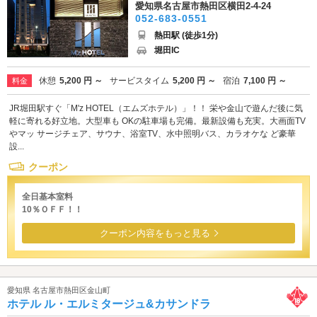
愛知県名古屋市熱田区横田2-4-24
052-683-0551
熱田駅 (徒歩1分)
堀田IC
休憩
5,200 円 ～
サービスタイム
5,200 円 ～
宿泊
7,100 円 ～
料金
JR堀田駅すぐ「M'z HOTEL（エムズホテル）」！！ 栄や金山で遊んだ後に気
軽に寄れる好立地。大型車も OKの駐車場も完備。最新設備も充実。大画面TV
やマッ サージチェア、サウナ、浴室TV、水中照明バス、カラオケな ど豪華
設...
クーポン
全日基本室料
10％ＯＦＦ！！
クーポン内容をもっと見る
愛知県 名古屋市熱田区金山町
ホテル ル・エルミタージュ&カサンドラ