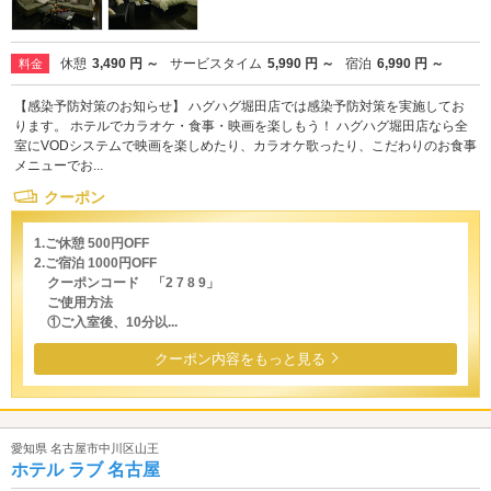
休憩
3,490 円 ～
サービスタイム
5,990 円 ～
宿泊
6,990 円 ～
料金
【感染予防対策のお知らせ】 ハグハグ堀田店では感染予防対策を実施してお
ります。 ホテルでカラオケ・食事・映画を楽しもう！ ハグハグ堀田店なら全
室にVODシステムで映画を楽しめたり、カラオケ歌ったり、こだわりのお食事
メニューでお...
クーポン
1.ご休憩 500円OFF
2.ご宿泊 1000円OFF
クーポンコード 「2 7 8 9」
ご使用方法
①ご入室後、10分以...
クーポン内容をもっと見る
愛知県 名古屋市中川区山王
ホテル ラブ 名古屋