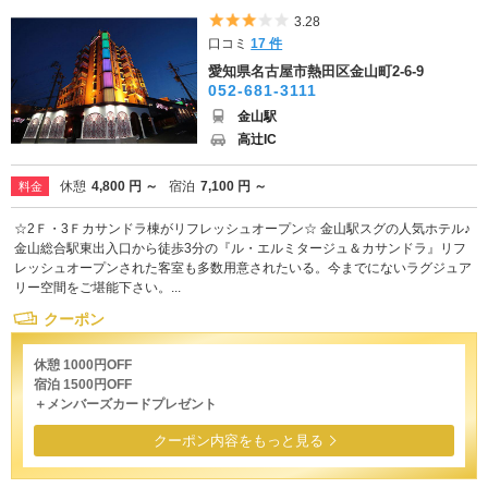
5つ星のうち3
3.28
口コミ
17 件
愛知県名古屋市熱田区金山町2-6-9
052-681-3111
金山駅
高辻IC
休憩
4,800 円 ～
宿泊
7,100 円 ～
料金
☆2Ｆ・3Ｆカサンドラ棟がリフレッシュオープン☆ 金山駅スグの人気ホテル♪
金山総合駅東出入口から徒歩3分の『ル・エルミタージュ＆カサンドラ』リフ
レッシュオープンされた客室も多数用意されたいる。今までにないラグジュア
リー空間をご堪能下さい。...
クーポン
休憩 1000円OFF
宿泊 1500円OFF
＋メンバーズカードプレゼント
クーポン内容をもっと見る