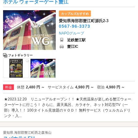
ホテル ウォーターゲート蟹江
カップルズおすすめ
愛知県海部郡蟹江町源氏2-3
0567-96-3373
NAPOグループ
近鉄蟹江駅
蟹江IC
フォトギャラリー
休憩
2,480 円 ～
サービスタイム
4,980 円 ～
宿泊
4,980 円 ～
料金
★2023.12.20 リニューアルオープン！！ ★天然温泉が楽しめる蟹江ウォー
ターゲートに行こう！ さらに、露天風呂、カラオケ、ネット対応型TV（一
部）導入！！ 100タイトル見放題のＶＯＤ！ 無料サービス（ウェルカムドリ
ンク・入...
愛知県 海部郡蟹江町西之森海山