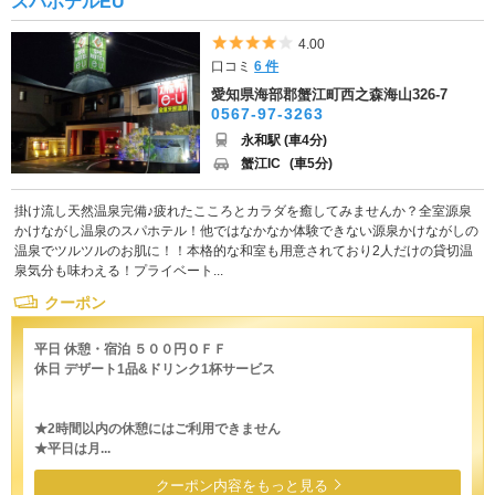
スパホテルEU
5つ星のうち4
4.00
口コミ
6 件
愛知県海部郡蟹江町西之森海山326-7
0567-97-3263
永和駅 (車4分)
蟹江IC
(車5分)
掛け流し天然温泉完備♪疲れたこころとカラダを癒してみませんか？全室源泉
かけながし温泉のスパホテル！他ではなかなか体験できない源泉かけながしの
温泉でツルツルのお肌に！！本格的な和室も用意されており2人だけの貸切温
泉気分も味わえる！プライベート...
クーポン
平日 休憩・宿泊 ５００円ＯＦＦ
休日 デザート1品&ドリンク1杯サービス
★2時間以内の休憩にはご利用できません
★平日は月...
クーポン内容をもっと見る