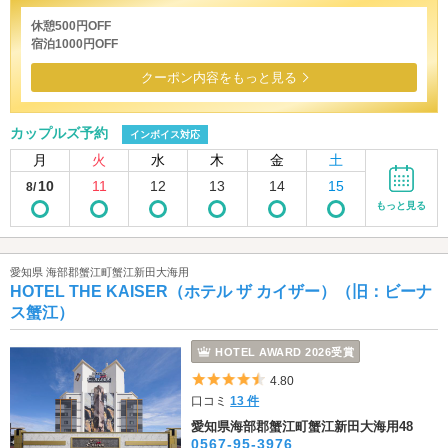
休憩500円OFF
宿泊1000円OFF
クーポン内容をもっと見る
カップルズ予約
インボイス対応
月
火
水
木
金
土
10
11
12
13
14
15
8/
もっと見る
愛知県 海部郡蟹江町蟹江新田大海用
HOTEL THE KAISER（ホテル ザ カイザー）（旧：ビーナ
ス蟹江）
HOTEL AWARD 2026受賞
5つ星のうち4.5
4.80
口コミ
13 件
愛知県海部郡蟹江町蟹江新田大海用48
0567-95-3976