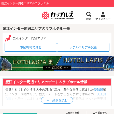
蟹江インター周辺エリアのラブホテル
検索
マイメニュー
蟹江インター周辺エリアのラブホテル一覧
蟹江インター周辺エリア
市区町村で見る
ホテルエリアを変更
蟹江インター周辺エリアのデート＆ラブホテル情報
長良川をはじめとする大小の河川が流れ、豊かな自然に恵まれた
愛知県
蟹
江インター周辺エリア。観光・デートをするならまずは津島市の「
天王川
公園
」へ行ってみましょう。天王川公園には、江戸時代まであった天王川
が“丸池”として残り、春には桜、初夏には藤、夏には睡蓮、秋には彼岸花や
紅葉、冬には雪景色が訪れた人々の目を楽しませています。特に、4月下旬
から5月上旬にかけて咲く藤の藤棚は規模も大きく、その美しさは圧巻で
こだわり条件
並び替え