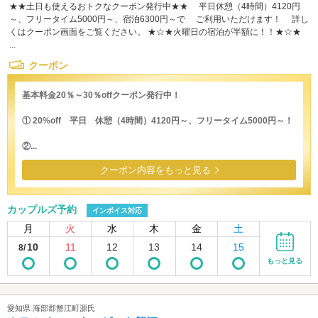
★★土日も使えるおトクなクーポン発行中★★ 平日休憩（4時間）4120円
～、フリータイム5000円～、宿泊6300円～で ご利用いただけます！ 詳し
くはクーポン画面をご覧ください。 ★☆★火曜日の宿泊が半額に！！★☆★
...
クーポン
基本料金20％～30％offクーポン発行中！
① 20%off 平日 休憩（4時間）4120円～、フリータイム5000円～！
②...
クーポン内容をもっと見る
カップルズ予約
インボイス対応
月
火
水
木
金
土
10
11
12
13
14
15
8/
もっと見る
愛知県 海部郡蟹江町源氏