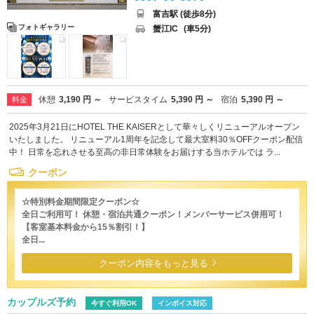
富吉駅 (徒歩8分)
フォトギャラリー
蟹江IC
(車5分)
休憩
3,190 円 ～
サービスタイム
5,390 円 ～
宿泊
5,390 円 ～
料金
2025年3月21日にHOTEL THE KAISERとして華々しくリニューアルオープン
いたしました。 リニューアル1周年を記念して最大室料30％OFFクーポン配信
中！ 日常を忘れさせる至高の非日常体験をお届けする当ホテルでは ラ...
クーポン
☆特別料金期間限定クーポン☆
全日ご利用可！ 休憩・宿泊共通クーポン！メンバーサービス併用可！
【客室基本料金から15％割引！】
全日...
クーポン内容をもっと見る
カップルズ予約
今すぐ利用OK
インボイス対応