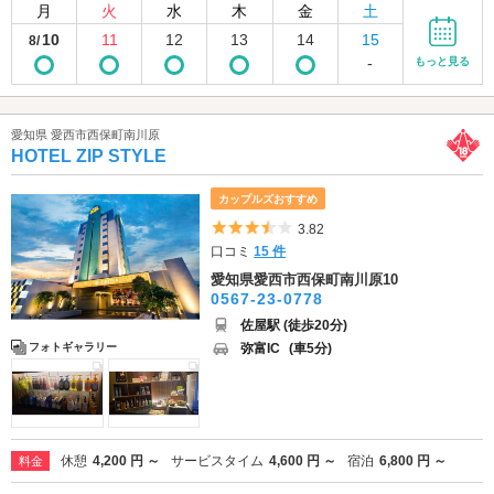
月
火
水
木
金
土
10
11
12
13
14
15
8/
-
もっと見る
愛知県 愛西市西保町南川原
HOTEL ZIP STYLE
カップルズおすすめ
5つ星のうち3.5
3.82
口コミ
15 件
愛知県愛西市西保町南川原10
0567-23-0778
佐屋駅 (徒歩20分)
弥富IC
(車5分)
フォトギャラリー
休憩
4,200 円 ～
サービスタイム
4,600 円 ～
宿泊
6,800 円 ～
料金