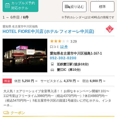
カップルズ予約
す。園内を散策したら愛西市の「
西條八幡社
」へ行ってみましょう。こち
絞り込む
標準
らは応神天皇をお祀りし、県の指定文化財にも登録されている神社です。
対応ホテル
源頼朝の家臣・滝大膳之丞(たきだいぜんのじょう)と、修理之輔(しゅりの
1 ～ 6件目 /
6件
すけ)兄弟により、勝軍延命地蔵大菩薩が安置されたのが西條八幡社のはじ
※予約カレンダーは12:40時点の情報です
まりであると伝えられています。由緒ある神社にお参りをしたら、道の駅
愛知県 名古屋市中川区福島
「
立田ふれあいの里
」へ寄り道しませんか？立田ふれあいの里では愛西市
HOTEL FIORE中川店 (ホテル フィオーレ中川店)
の名物・レンコンを使ったパンやソフトクリームなど、ご当地グルメが食
べられます。お腹がいっぱいになったらラブホテルでひと休み。蟹江イン
ター周辺のラブホテルは「蟹江インターチェンジ」の周辺に集まっている
5つ星のうち3
3.29
他、道の駅「立田ふれあいの里」の近くにも点在しています。カップルズ
口コミ
12 件
予約ができるホテルもあるのでさっそくチェックしてみましょう。
愛知県名古屋市中川区福島1-167-1
052-302-0200
近鉄蟹江駅 (徒歩18分)
蟹江IC
(車10分)
休憩
5,250 円 ～
サービスタイム
4,370 円 ～
宿泊
6,900 円 ～
料金
大人気！エアリーシェイプ全室導入済！！ お得なキャンペーン開催!! 101〜
112号室はフリータイム3980円均一（税込4370円均一）! 休日4980円均一
（税込5470円均一）!!名古屋市中川区の国道1号線沿いに佇むホテル。インタ
ーネ...
クーポン