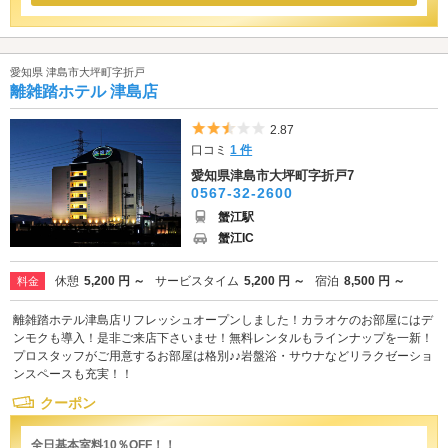
愛知県 津島市大坪町字折戸
離雑踏ホテル 津島店
5つ星のうち2.5
2.87
口コミ
1 件
愛知県津島市大坪町字折戸7
0567-32-2600
蟹江駅
蟹江IC
休憩
5,200 円 ～
サービスタイム
5,200 円 ～
宿泊
8,500 円 ～
料金
離雑踏ホテル津島店リフレッシュオープンしました！カラオケのお部屋にはデ
ンモクも導入！是非ご来店下さいませ！無料レンタルもラインナップを一新！
プロスタッフがご用意するお部屋は格別♪♪岩盤浴・サウナなどリラクゼーショ
ンスペースも充実！！
クーポン
全日基本室料10％OFF！！