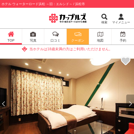
ホテル ウォーターロード浜松 ～旧：エルシド～ / 浜松市
検索
マイメニュー
TOP
写真
口コミ
クーポン
地図
予約
当ホテルは18歳未満の方はご利用いただけません。