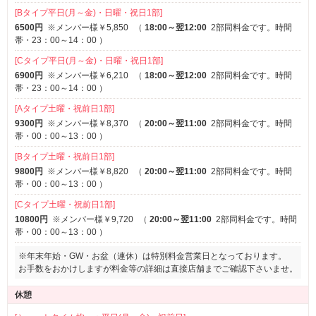
[Bタイプ平日(月～金)・日曜・祝日1部]
サービス
6500円
※メンバー様￥5,850
（
18:00～翌12:00
2部同料金です。時間
ルームサービス
帯・23：00～14：00
）
[Cタイプ平日(月～金)・日曜・祝日1部]
6900円
※メンバー様￥6,210
（
18:00～翌12:00
2部同料金です。時間
帯・23：00～14：00
）
[Aタイプ土曜・祝前日1部]
9300円
※メンバー様￥8,370
（
20:00～翌11:00
2部同料金です。時間
帯・00：00～13：00
）
[Bタイプ土曜・祝前日1部]
9800円
※メンバー様￥8,820
（
20:00～翌11:00
2部同料金です。時間
帯・00：00～13：00
）
[Cタイプ土曜・祝前日1部]
10800円
※メンバー様￥9,720
（
20:00～翌11:00
2部同料金です。時間
帯・00：00～13：00
）
※年末年始・GW・お盆（連休）は特別料金営業日となっております。
お手数をおかけしますが料金等の詳細は直接店舗までご確認下さいませ。
休憩