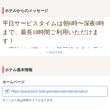
ホテルからのメッセージ
平日サービスタイムは朝6時〜深夜0時
まで、最長18時間ご利用いただけま
す！
ご宿泊は18時から！毎日使えるお得な
+ 続きを読む
クーポン配信中！
101号室 JOY SOUND 最新カラオケ
ホテル基本情報
導入！
ホームページ
1室限定 早いもの勝ち！
https://www.love-hote.jp/waterroad-hamamatsu/
※ここから先は外部サイトとなります。