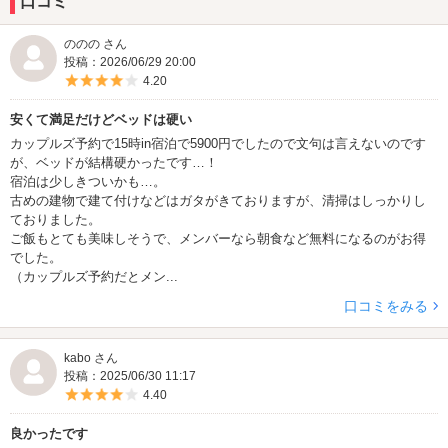
口コミ
ののの さん
投稿：2026/06/29 20:00
5つ星のうち4
4.20
安くて満足だけどベッドは硬い
カップルズ予約で15時in宿泊で5900円でしたので文句は言えないのです
が、ベッドが結構硬かったです…！
宿泊は少しきついかも…。
古めの建物で建て付けなどはガタがきておりますが、清掃はしっかりし
ておりました。
ご飯もとても美味しそうで、メンバーなら朝食など無料になるのがお得
でした。
（カップルズ予約だとメン...
口コミをみる
kabo さん
投稿：2025/06/30 11:17
5つ星のうち4
4.40
良かったです