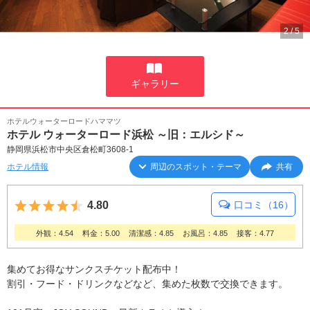
2
/
5
ギャラリー
ホテルウォーターロードハママツ
ホテル ウォーターロード浜松 ～旧：エルシド～
静岡県浜松市中央区倉松町3608-1
ホテル情報
周辺のスポット・テーマ
共有
5つ星のうち4.5
4.80
口コミ（16）
外観：4.54
料金：5.00
清潔感：4.85
お風呂：4.85
接客：4.77
集めてお得なサンクスチケット配布中！
割引・フード・ドリンクなどなど、集めた枚数で交換できます。