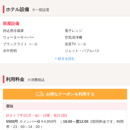
ホテル設備
※一部設置
部屋設備
持込用冷蔵庫
電子レンジ
ウォーターサーバー
空気清浄機
ブラックライト
浴室TV
※一部
※一部
水中照明
ジェット・バブルバス
ウォシュレット
+ 続きを読む
音響・映像・通信
カラオケ
VOD
※一部
利用料金
※消費税込
Wi-Fi
アメニティ
お得なクーポンを利用する
セレクトシャンプー
カールドライヤー
※一部
宿泊
ヘアアイロン
電気マッサージ器
※一部
※一部
[Aタイプ平日(月～金)・日曜・祝日1部]
部屋タイプ
5500円
※メンバー様￥4,950円
（
18:00～翌12:00
2部同料金です。時間
1名利用可
帯・23：00～14：00
）