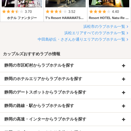
5つ星のうち3.5
5つ星のうち3.5
5つ星のうち4
3.70
3.52
4.40
ホテル ファンタジー
T’s Resort HAMAMATSU（旧：ティファナイン 浜松）
Resort HOTEL Natu-Re (リゾートホテル ナチュレ)
浜松市のラブホテル一覧
浜松エリアすべてのラブホテル一覧
中田島砂丘・さざんか通りエリアのラブホテル一覧
カップルズおすすめラブホ情報
静岡の市区町村からラブホテルを探す
静岡のホテルエリアからラブホテルを探す
静岡のデートスポットからラブホテルを探す
静岡の路線・駅からラブホテルを探す
静岡の高速・インターからラブホテルを探す