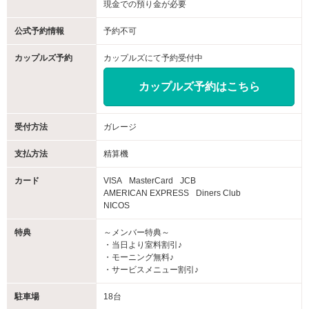
現金での預り金が必要
公式予約情報
予約不可
カップルズ予約
カップルズにて予約受付中
カップルズ予約はこちら
受付方法
ガレージ
支払方法
精算機
カード
VISA
MasterCard
JCB
AMERICAN EXPRESS
Diners Club
NICOS
特典
～メンバー特典～
・当日より室料割引♪
・モーニング無料♪
・サービスメニュー割引♪
駐車場
18台