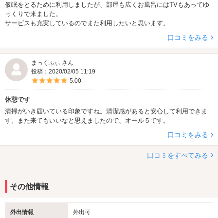
仮眠をとるために利用しましたが、部屋も広くお風呂にはTVもあってゆ
っくりで来ました。
サービスも充実しているのでまた利用したいと思います。
口コミをみる
まっくふぃ さん
投稿：2020/02/05 11:19
5つ星のうち5
5.00
休憩です
清掃がいき届いている印象ですね。清潔感があると安心して利用できま
す。また来てもいいなと思えましたので、オール５です。
口コミをみる
口コミをすべてみる
その他情報
外出情報
外出可