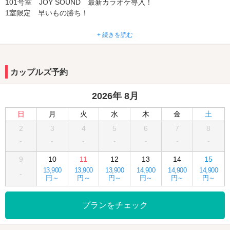
101号室 JOY SOUND 最新カラオケ導入！
1室限定 早いもの勝ち！
メンバー様へ♪
+ 続きを読む
メンバーポイントが割引やお食事に使えるようになりました！
せんべろセット始めました♪
カップルズ予約
サワー10種を取り揃えております！
定食がお得に食べれます！
2026年 8月
NET予約始めました♪
日
月
火
水
木
金
土
平日一日5組限定ご宿泊15時チェックイン￥5,500！！
2
3
4
5
6
7
8
自社HPよりご予約お願い致します♪
-
-
-
-
-
-
-
料金がさらにお得になってリニューアルオープンしました。豊富な
9
10
11
12
13
14
15
サービス商品も取り揃えております。
13,900
13,900
13,900
14,900
14,900
14,900
-
お得なクーポンもご利用頂けますので、この機会にウォーターロー
円～
円～
円～
円～
円～
円～
ドをご利用くださいませ。
プランをチェック