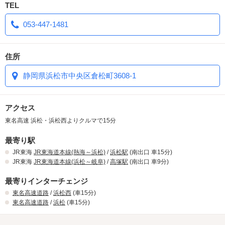
TEL
053-447-1481
住所
静岡県浜松市中央区倉松町3608-1
アクセス
東名高速 浜松・浜松西よりクルマで15分
最寄り駅
JR東海
JR東海道本線(熱海～浜松)
/
浜松駅
(南出口 車15分)
JR東海
JR東海道本線(浜松～岐阜)
/
高塚駅
(南出口 車9分)
最寄りインターチェンジ
東名高速道路
/
浜松西
(車15分)
東名高速道路
/
浜松
(車15分)