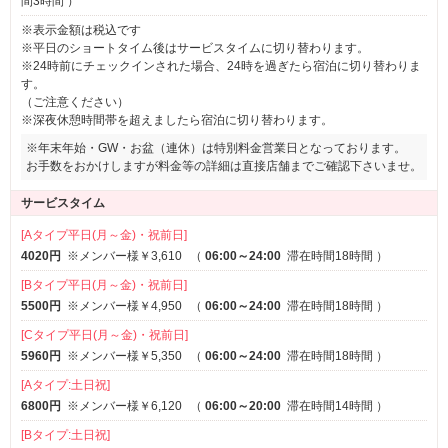
間3時間
）
※表示金額は税込です
※平日のショートタイム後はサービスタイムに切り替わります。
※24時前にチェックインされた場合、24時を過ぎたら宿泊に切り替わりま
す。
（ご注意ください）
※深夜休憩時間帯を超えましたら宿泊に切り替わります。
※年末年始・GW・お盆（連休）は特別料金営業日となっております。
お手数をおかけしますが料金等の詳細は直接店舗までご確認下さいませ。
サービスタイム
[Aタイプ平日(月～金)・祝前日]
4020円
※メンバー様￥3,610
（
06:00～24:00
滞在時間18時間
）
[Bタイプ平日(月～金)・祝前日]
5500円
※メンバー様￥4,950
（
06:00～24:00
滞在時間18時間
）
[Cタイプ平日(月～金)・祝前日]
5960円
※メンバー様￥5,350
（
06:00～24:00
滞在時間18時間
）
[Aタイプ:土日祝]
6800円
※メンバー様￥6,120
（
06:00～20:00
滞在時間14時間
）
[Bタイプ:土日祝]