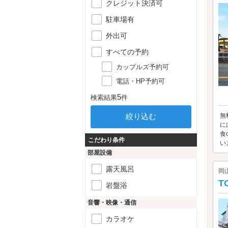
クレジット決済可
駐車場有
外出可
すべての予約
カップルズ予約可
電話・HP予約可
5
検索結果
件
無
に
食
こだわり条件
い
部屋設備
露天風呂
岡
T
岩盤浴
音響・映像・通信
カラオケ