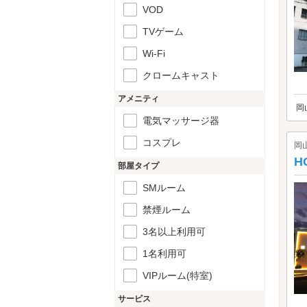
VOD
TVゲーム
Wi-Fi
クロームキャスト
アメニティ
岡
電気マッサージ器
コスプレ
岡
H
部屋タイプ
SMルーム
禁煙ルーム
3名以上利用可
1名利用可
VIPルーム(特室)
サービス