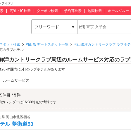
ラブホテル
索
高速・IC検索
クーポン検索
予約可検索
地図検索
ホテルグルー
フリーワード
スポット検索
岡山県 デートスポット一覧
岡山御津カントリークラブ ラブホテ
応のラブホテル
御津カントリークラブ周辺のルームサービス対応のラブ
径20km圏内に5軒のラブホテルがあります
：
ルームサービス
 5件目 /
5件
約カレンダーは16:30時点の情報です
山県 岡山市北区栢谷
テル 夢街道53