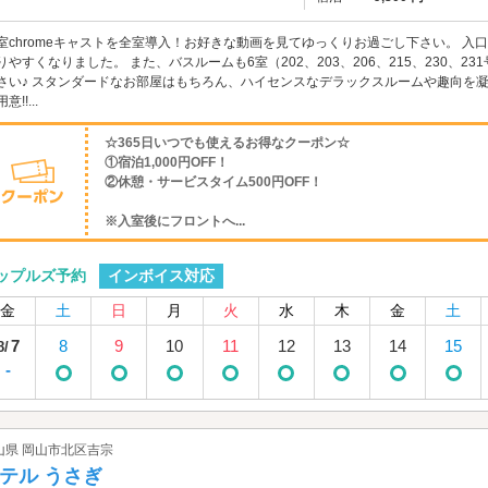
室chromeキャストを全室導入！お好きな動画を見てゆっくりお過ごし下さい。 
りやすくなりました。 また、バスルームも6室（202、203、206、215、230、
さい♪ スタンダードなお部屋はもちろん、ハイセンスなデラックスルームや趣向を
意!!...
☆365日いつでも使えるお得なクーポン☆
①宿泊1,000円OFF！
②休憩・サービスタイム500円OFF！
※入室後にフロントへ...
インボイス対応
ップルズ予約
金
土
日
月
火
水
木
金
土
7
8
9
10
11
12
13
14
15
8/
-
山県 岡山市北区吉宗
テル うさぎ