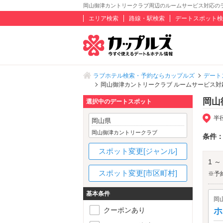
岡山御津カントリークラブ周辺のルームサービス対応の
エリア検索
路線・駅検索
デートスポット検
ラブホテル検索・予約ならカップルズ
デート
岡山御津カントリークラブ ルームサービス対
岡山
選択中のデートスポット
半
岡山県
岡山御津カントリークラブ
条件
スポット変更[ジャンル]
1 ～
スポット変更[市区町村]
※予
基本条件
岡
クーポンあり
ホ