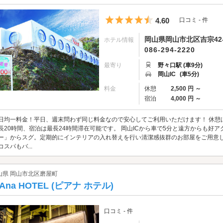
5つ星のうち4.5
4.60
口コミ - 件
岡山県岡山市北区吉宗42-
ホテル情報
086-294-2220
最寄り
野々口駅 (車9分)
岡山IC
(車5分)
料金
休憩
2,500 円 ～
宿泊
4,000 円 ～
日均一料金！平日、週末問わず同じ料金なので安心してご利用いただけます！ 休憩は
長20時間、宿泊は最長24時間滞在可能です。 岡山ICから車で5分と遠方からも好
ー」からスグ。定期的にインテリアの入れ替えを行い清潔感抜群のお部屋をご用意してお
コスパもバ...
山県 岡山市北区磨屋町
iAna HOTEL (ピアナ ホテル)
口コミ - 件