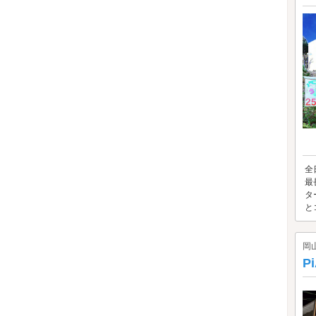
全
最
タ
と
岡
P