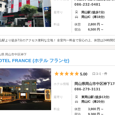
086-232-0481
最寄り
岡山駅 (徒歩7分)
岡山IC
(車18分)
料金
休憩
2,800 円 ～
宿泊
6,500 円 ～
山駅より徒歩7分のアクセス便利な立地！ 全室均一料金で安心の上、休憩は24時間OKです
山県 岡山市中区神下
OTEL FRANCE (ホテル フランセ)
5つ星のうち5
5.00
口コミ - 件
岡山県岡山市中区神下17
ホテル情報
086-279-3131
最寄り
東岡山駅 (徒歩13分)
岡山IC
(車20分)
料金
休憩
3,900 円 ～
宿泊
9,300 円 ～