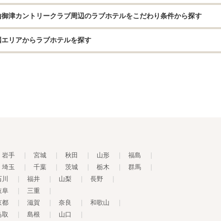
山御津カントリークラブ周辺のラブホテルをこだわり条件から探す
国エリアからラブホテルを探す
岩手
|
宮城
|
秋田
|
山形
|
福島
|
埼玉
|
千葉
|
茨城
|
栃木
|
群馬
|
石川
|
福井
|
山梨
|
長野
|
岐阜
|
三重
|
京都
|
滋賀
|
奈良
|
和歌山
|
鳥取
|
島根
|
山口
|