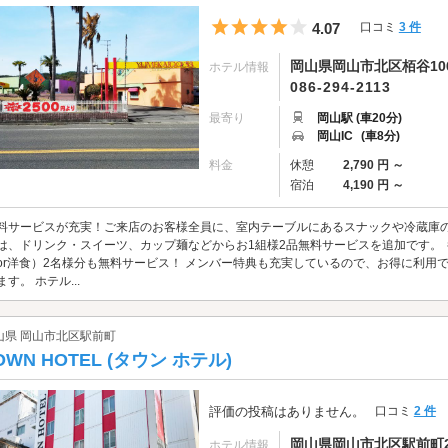
5つ星のうち4
4.07
口コミ
3 件
岡山県岡山市北区栢谷10
ホテル情報
086-294-2113
最寄り
岡山駅 (車20分)
岡山IC
(車8分)
料金
休憩
2,790 円 ～
宿泊
4,190 円 ～
料サービスが充実！ご来店のお客様全員に、室内テーブルにあるスナックや冷蔵庫の
は、ドリンク・スイーツ、カップ麺などからお1組様2品無料サービスを追加です。
or洋食）2名様分も無料サービス！ メンバー特典も充実しているので、お得に利用
ます。 ホテル...
山県 岡山市北区駅前町
OWN HOTEL (タウン ホテル)
評価の投稿はありません。
口コミ
2 件
岡山県岡山市北区駅前町2-
ホテル情報