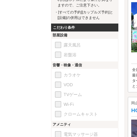
ますので、ご注意下さい。
・[すべての予約][カップルズ予約]と
[設備]の併用はできません
こだわり条件
部屋設備
露天風呂
岩盤浴
音響・映像・通信
全
カラオケ
最
タ
VOD
と
TVゲーム
岡
Wi-Fi
H
クロームキャスト
アメニティ
電気マッサージ器