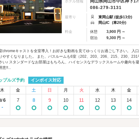
岡山県岡山市中区神下17
ホテル情報
086-279-3131
最寄り
東岡山駅 (徒歩13分)
岡山IC
(車20分)
料金
休憩
3,900 円 ～
宿泊
9,300 円 ～
室chromeキャストを全室導入！お好きな動画を見てゆっくりお過ごし下さい。 
りやすくなりました。 また、バスルームも6室（202、203、206、215、230、
さい♪ スタンダードなお部屋はもちろん、ハイセンスなデラックスルームや趣向を
意!!...
インボイス対応
ップルズ予約
木
金
土
日
月
火
水
木
金
6
7
8
9
10
11
12
13
14
8/
-