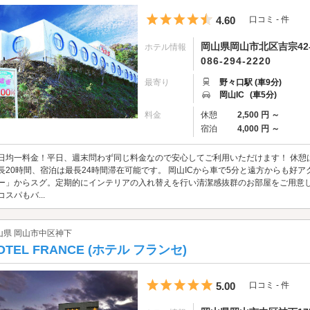
5つ星のうち4.5
4.60
口コミ - 件
岡山県岡山市北区吉宗42-
ホテル情報
086-294-2220
最寄り
野々口駅 (車9分)
岡山IC
(車5分)
料金
休憩
2,500 円 ～
宿泊
4,000 円 ～
日均一料金！平日、週末問わず同じ料金なので安心してご利用いただけます！ 休憩は
長20時間、宿泊は最長24時間滞在可能です。 岡山ICから車で5分と遠方からも好
ー」からスグ。定期的にインテリアの入れ替えを行い清潔感抜群のお部屋をご用意してお
コスパもバ...
山県 岡山市中区神下
OTEL FRANCE (ホテル フランセ)
5つ星のうち5
5.00
口コミ - 件