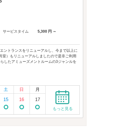
5
サービスタイム
5,300 円 ～
入口エントランスをリニューアルし、今まで以上に
231号室）もリニューアルしましたので是非ご利用
凝らしたアミューズメントルームの3ジャンルを
土
日
月
15
16
17
もっと見る