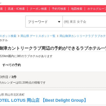
ル
索
高速・IC検索
クーポン検索
予約可検索
地図検索
ホテルグルー
フリーワード
スポット検索
岡山県 デートスポット一覧
岡山御津カントリークラブ ラブホテ
ホテル
御津カントリークラブ周辺の予約ができるラブホテル一
径20km圏内に3軒のラブホテルがあります
：
すべての予約
 3件目 /
3件
約カレンダーは01:20時点の情報です
山県 岡山市北区表町
OTEL LOTUS 岡山店 【Best Delight Group】