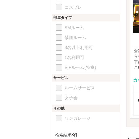
コスプレ
部屋タイプ
SMルーム
禁煙ルーム
3名以上利用可
全
入
1名利用可
下
VIPルーム(特室)
ご用
サービス
カ
ルームサービス
女子会
その他
ワンガレージ
3
検索結果
件