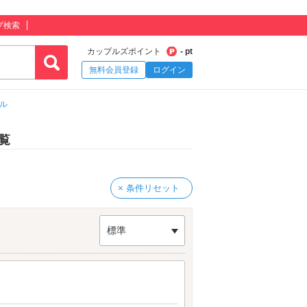
プ検索
カップルズポイント
- pt
無料会員登録
ログイン
ル
覧
× 条件リセット
標準