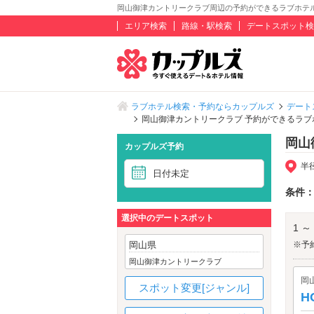
岡山御津カントリークラブ周辺の予約ができるラブホテ
エリア検索
路線・駅検索
デートスポット検
ラブホテル検索・予約ならカップルズ
デート
岡山御津カントリークラブ 予約ができるラブ
岡山
カップルズ予約
半
日付未定
条件
選択中のデートスポット
1 ～
岡山県
※予
岡山御津カントリークラブ
岡
スポット変更[ジャンル]
H