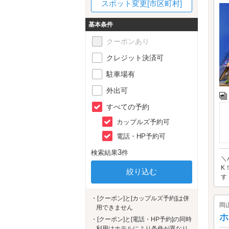
スポット変更[市区町村]
基本条件
クーポンあり
クレジット決済可
駐車場有
外出可
すべての予約
カップルズ予約可
電話・HP予約可
3
検索結果
件
＼
K
す
・[クーポン]と[カップルズ予約]は併
岡
用できません
ホ
・[クーポン]と[電話・HP予約]の同時
利用はホテルにより条件が異なり