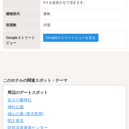
0％を追加させて頂きます。
建物形式
連棟
部屋数
20室
Googleストリート
Googleストリートビューを見る
ビュー
このホテルの関連スポット・テーマ
周辺のデートスポット
岩川八幡神社
神柱公園
城山公園 (鹿児島県)
関之尾滝
財部温泉健康センター