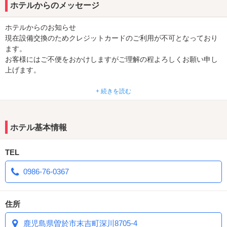
■VOD完備！話題作品見放題♪
ホテルからのメッセージ
■ウェルカムドリンクサービス！
■ランチ＆ディナー無料サービスあり！
ホテルからのお知らせ
■宿泊限定無料サービスも！
現在設備交換のためクレジットカードのご利用が不可となっており
■大きな車も駐車可能！（トラックなどは不可）
ます。
お客様にはご不便をおかけしますがご理解の程よろしくお願い申し
上げます。
+ 続きを読む
☆☆曽於市の話題スポットから近いホテルです☆☆
近くにはいちご農家さんが作る
ホテル基本情報
こだわりスイーツを販売している人気店『ラ・フレーズ』から車で
１分！
TEL
駅内のバイキングレストランや農産物や特産品の直売コーナーで
0986-76-0367
鹿児島県内でとても人気のある『道の駅 すえよし』からは車で３
分と便利です！
住所
お気軽に当ホテルへお越しください♡
鹿児島県曽於市末吉町深川8705-4