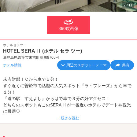
2
/
11
360度画像
ホテルセラツー
HOTEL SERA Ⅱ (ホテル セラ ツー)
鹿児島県曽於市末吉町深川8705-4
ホテル情報
周辺のスポット・テーマ
共有
末吉財部ＩＣから車で５分！
すぐ近くに曽於市で話題の人気スポット『ラ・フレーズ』から車で
１分！
『道の駅 すえよし』からはで車で３分の好アクセス！
どちらのスポットもこのSERA Ⅱが一番近いホテルでデートや観光
に最適♡
+ 続きを読む
■手枷ベッドのあるプチSMルーム（213・215・217号室）
■全室均一料金で安心♡