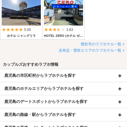
5つ星のうち5
5つ星のうち3.5
5.00
3.83
ホテル シャングリラ
HOTEL ZERO (ホテル ゼロ)【キラリグループ】
曽於市のラブホテル一覧
志布志・曽於エリアのラブホテル一覧
カップルズおすすめラブホ情報
鹿児島の市区町村からラブホテルを探す
鹿児島のホテルエリアからラブホテルを探す
鹿児島のデートスポットからラブホテルを探す
鹿児島の路線・駅からラブホテルを探す