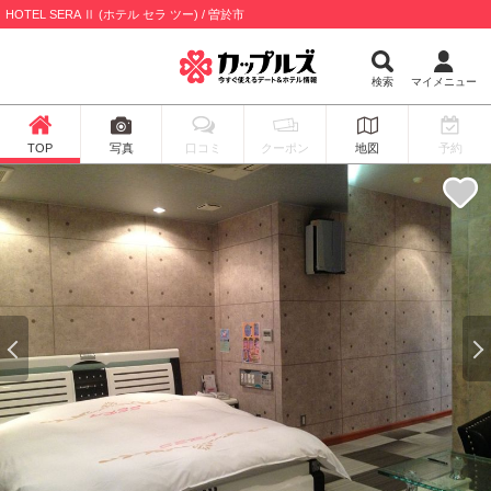
HOTEL SERA Ⅱ (ホテル セラ ツー) / 曽於市
検索
マイメニュー
TOP
写真
口コミ
クーポン
地図
予約