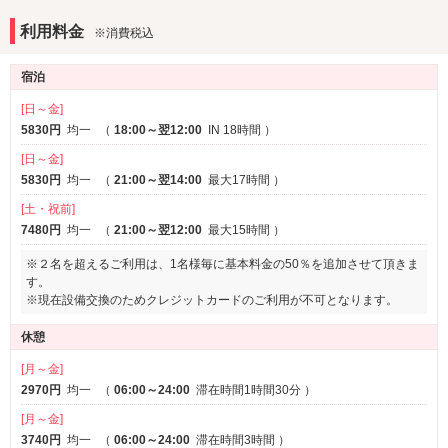
DVDプレーヤー
利用料金
※消費税込
アメニティ
宿泊
セレクトシャンプー
カールドライヤー
※一部
ヘアアイロン
バスローブ
[日～金]
5830円
均一
（
18:00～翌12:00
IN 18時間
）
部屋タイプ
[日～金]
SMルーム
3名以上利用可
※一部
5830円
均一
（
21:00～翌14:00
最大17時間
）
1名利用可
[土・祝前]
7480円
均一
（
21:00～翌12:00
最大15時間
）
サービス
ルームサービス
女子会
※２名を超えるご利用は、1名様毎に基本料金の50％を追加させて頂きま
す。
※現在設備交換のためクレジットカードのご利用が不可となります。
休憩
[月～金]
2970円
均一
（
06:00～24:00
滞在時間1時間30分
）
[月～金]
3740円
均一
（
06:00～24:00
滞在時間3時間
）