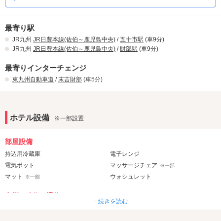
☆☆人気のお部屋のご紹介☆☆
当ホテルは均一料金ですが下記客室は
ベッドがクイーンサイズとなりさらに広々していて人気です♪
最寄り駅
201～206号室
JR九州
JR日豊本線(佐伯～鹿児島中央)
/
五十市駅
(車9分)
220～225号室
JR九州
JR日豊本線(佐伯～鹿児島中央)
/
財部駅
(車9分)
最寄りインターチェンジ
東九州自動車道
/
末吉財部
(車5分)
ホテル設備
※一部設置
部屋設備
持込用冷蔵庫
電子レンジ
電気ポット
マッサージチェア
※一部
マット
ウォシュレット
※一部
音響・映像・通信
+ 続きを読む
カラオケ
VOD
※一部
Android充電器
iPhone充電器
※一部
※一部