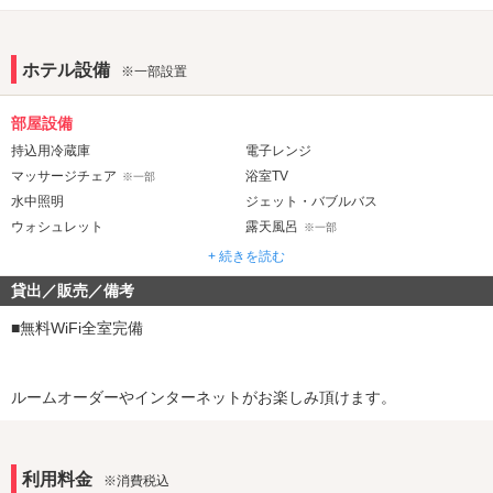
ホテル設備
※一部設置
実はここだけの話、敷布団も全部屋交換したんです。
部屋設備
めちゃくちゃ過ごしやすくなってるんです。。。
持込用冷蔵庫
電子レンジ
マッサージチェア
浴室TV
※一部
お寝坊には気を付けてくださいね( *´艸｀)
水中照明
ジェット・バブルバス
ウォシュレット
露天風呂
※一部
岩盤浴
ミストサウナ
※一部
※一部
+ 続きを読む
貸出／販売／備考
音響・映像・通信
ホームシアター
Wi-Fi
■無料WiFi全室完備
★
天
増
★
露
風呂、
設
有線LAN
アメニティ
ルームオーダーやインターネットがお楽しみ頂けます。
208号室、216号室に露天風呂を増設！！！
セレクトシャンプー
カールドライヤー
コスプレ
2人だけ
の空間で存分にお楽しみ下さい♪
利用料金
※消費税込
部屋タイプ