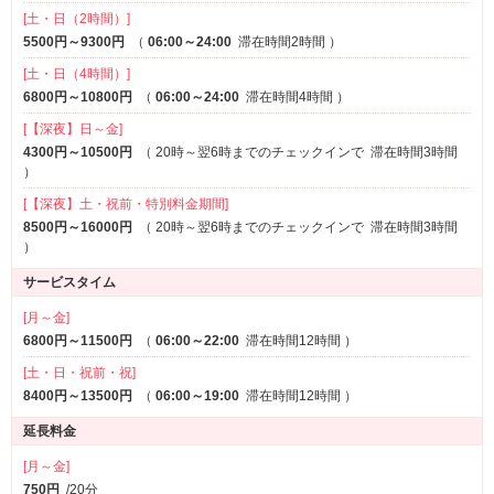
[土・日（2時間）]
5500円～9300円
（
06:00～24:00
滞在時間2時間
）
[土・日（4時間）]
6800円～10800円
（
06:00～24:00
滞在時間4時間
）
[【深夜】日～金]
4300円～10500円
（
20時～翌6時までのチェックインで
滞在時間3時間
）
[【深夜】土・祝前・特別料金期間]
8500円～16000円
（
20時～翌6時までのチェックインで
滞在時間3時間
★フォトギャラリー
からオススメをチェック！★
）
オススメのお部屋やメニュー、イベントをご覧いただけます！→
ク
サービスタイム
リック
[月～金]
6800円～11500円
（
06:00～22:00
滞在時間12時間
）
[土・日・祝前・祝]
★
8400円～13500円
『ナノ水』
導入 ★
（
06:00～19:00
滞在時間12時間
）
延長料金
保湿性や浸透性、保温作用に優れるとされる
『ナノ水』
を全館に導
[月～金]
入いたしました。
750円
/20分