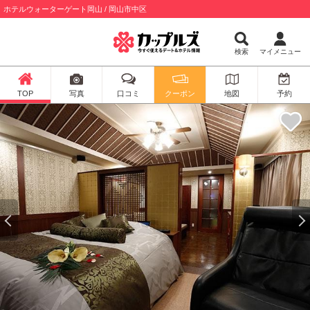
ホテルウォーターゲート岡山 / 岡山市中区
検索
マイメニュー
TOP
写真
口コミ
クーポン
地図
予約