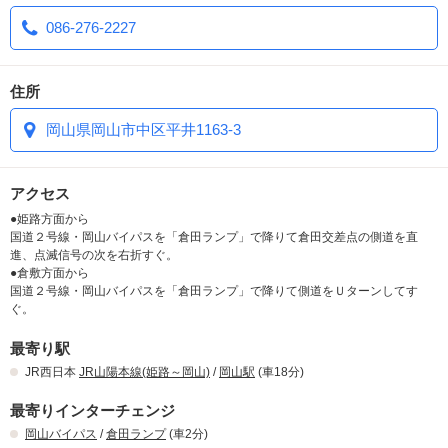
☆全室ブルーレイディスクプレイヤー導入☆
086-276-2227
圧倒的品質・・・っ！！！圧倒的驚き・・・っ！！
全部屋にブルーレイディスクプレイヤー完備！
70型TVの大迫力画面でお楽しみくださいませ(*'ω'*)
お値段以上のクオリティでご提供に努めます！
住所
＊＊＋＊＊＋＊＊＋＊＊＋＋＊＊＋＊＊＋＊＊＋＊＊
※味、味覚には個人差がありますので、
岡山県岡山市中区平井1163-3
絶対おいしいとは言い切れません。
アクセス
予めご了承のほどよろしくお願い申し上げます。
●姫路方面から
国道２号線・岡山バイパスを「倉田ランプ」で降りて倉田交差点の側道を直
進、点滅信号の次を右折すぐ。
●倉敷方面から
国道２号線・岡山バイパスを「倉田ランプ」で降りて側道をＵターンしてす
ぐ。
ラグジュアリーなお部屋を是非、体感して下さいね♪
最寄り駅
JR西日本
JR山陽本線(姫路～岡山)
/
岡山駅
(車18分)
最寄りインターチェンジ
岡山バイパス
/
倉田ランプ
(車2分)