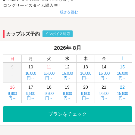
ロングサービスタイム導入!!!!!
平日6:00～22:00
+ 続きを読む
5,300円～
カップルズ予約
インボイス対応
休日の4時間休憩が新登場!!
AM6:00～PM12:00の間で最大4時間ご利用可能です♪♪
2026年 8月
ぜひご利用ください♬
日
月
火
水
木
金
土
平日の宿泊利用でしたら最高ランクのVIPタイプでも、
9
10
11
12
13
14
15
お二人様利用、カラオケ・露天風呂・岩盤浴付きで
16,000
16,000
16,000
16,000
16,000
16,000
なんと10,010円で利用できます。（クーポン利用の場合）
-
円～
円～
円～
円～
円～
円～
しかもチェックインは19時から！
16
17
18
19
20
21
22
平日、VIPタイプ以外でしたら、もっとお得な料金でご利用頂けま
9,800
9,800
9,800
9,800
9,800
9,800
15,800
す。
円～
円～
円～
円～
円～
円～
円～
Aタイプ（宿泊平日） ￥6,800
Dタイプ（宿泊平日） ￥11,800 → ￥8,260
プランをチェック
2時間休憩・4時間休憩・サービスタイムでもクーポン利用できま
す。
平日のAタイプでしたら2時間休憩¥3,300