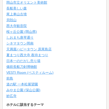
岡山市立オリエント美術館
長船美しい森
尾上車山古墳
貝殻山
西大寺観音院
桜ヶ丘公園 (岡山県)
しおまち唐琴通り
シネマタウン岡南
天満屋ハピータウン 原尾島店
夏まつり西大寺 夜待まつり
日本一のだがし売り場
備前長船刀剣博物館
VESTI Room (ベスティルーム)
前島
道の駅 一本松展望園
みやま公園 (深山公園)
妙広寺
ホテルに該当するテーマ