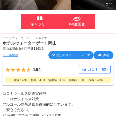
2
/
7
ギャラリー
360度画像
ホテル ウォーターゲート オカヤマ
ホテルウォーターゲート岡山
岡山県岡山市中区平井1163-3
ホテル情報
周辺のスポット・テーマ
共有
5つ星のうち4.5
4.94
口コミ（89）
外観：4.96
料金：4.83
清潔感：4.96
お風呂：5.00
接客：4.96
コロナウィルス対策実施中
※コロナウイルス対策
アルコール除菌消毒を徹底的にしています。
ご安心ください。
24時間いつでもご利用いただけます。