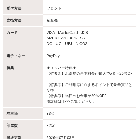
受付方法
フロント
支払方法
精算機
カード
VISA
MasterCard
JCB
AMERICAN EXPRESS
DC UC UFJ NICOS
電子マネー
PayPay
特典
★メンバー特典★
【特典①】お部屋の基本料金が最大で5％～20％OF
F
【特典②】ご利用毎に貯まるポイントで豪華賞品と
交換
【特典③】当日のお食事が20％OFF
※詳細はHPをご覧ください。
駐車場
33台
部屋数
32室
最終更新
2026年07月03日