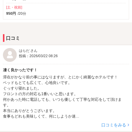
水・湯・シャワーなどで体感できますので、この機会に是非お楽し
[土・祝前]
みください。
950円
/20分
口コミ
はらだ さん
投稿：2026/03/22 08:26
凄く良かったです！
滞在がかなり前の事にはなりますが、とにかく綺麗なホテルです！
ベッドもとても広くて、心地良いです。
ぐっすり寝れました。
フロントの方の対応も1番いいと思います。
何かあった時に電話しても、いつも優しくて丁寧な対応をして頂けま
す。
本当にありがとうございます。
食事もどれも美味しくて、何にしようか迷...
口コミをみる