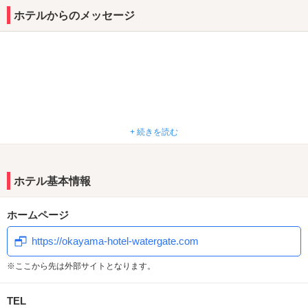
休憩・サービスタイムのクーポンはなんと土曜・日曜でもご利用頂
ホテルからのメッセージ
けます！
VIPタイプ（4時間休憩平日） ￥9,100 → ￥6,370
Dタイプ ￥7,400→￥5,180
全室に70型TVを完備！露天風呂や岩盤浴が楽しめる
お部屋も…！県下最高級の設備を誇る「ウォーターゲート 岡山」で
極上のひと時を味わってみよう。
+ 続きを読む
＊＊＋＊＊＋＊＊＋＊＊NEWS＊＊＋＊＊＋＊＊＋＊＊
Pay Payご利用いただけま
★モーニング、ウェルカムメニューリニューアル★
★
モーニングのメニューがリニューアル！！！
無料ウェルカムメニューも一新！！ぜひ、この機会に
ホテル基本情報
す。
★
ご利用くださいませ(｀・ω・´)
ホームページ
https://okayama-hotel-watergate.com
グ
★
ランドメニュー
★
※ここから先は外部サイトとなります。
始めました
★露天風呂増設完了★
208,216に露天風呂が登場！！！
TEL
全
111
品!!!!