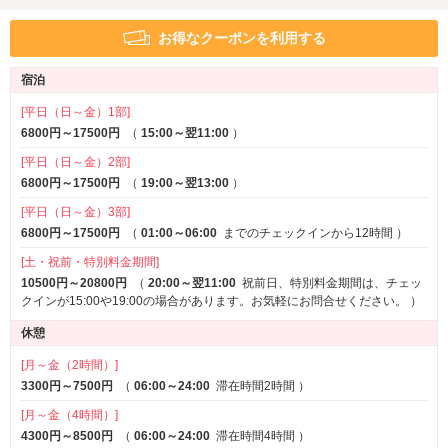
テラス
お得なクーポンを利用する
サービス
宿泊
ルームサービス
[平日（日～金）1部]
6800円～17500円
（
15:00～翌11:00
）
[平日（日～金）2部]
無
料
ウ
ェ
ル
カ
ム
6800円～17500円
（
19:00～翌13:00
）
★
★
メニュー実施中
[平日（日～金）3部]
6800円～17500円
（
01:00～06:00
までのチェックインから12時間
）
お一人様1品、１ドリンク無料！！！
[土・祝前・特別料金期間]
メンバー、ビジター関係なく
10500円～20800円
（
20:00～翌11:00
祝前日、特別料金期間は、チェッ
クインが15:00や19:00の場合があります。お気軽にお問合せください。
）
どなた様もご利用いただけます♪
休憩
[月～金（2時間）]
3300円～7500円
（
06:00～24:00
滞在時間2時間
）
[月～金（4時間）]
4300円～8500円
（
06:00～24:00
滞在時間4時間
）
詳しくフォトギャラリーをチェック!!!