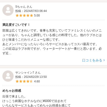
Sちゃん さん
投稿：2024/07/03 06:44
5つ星のうち5
5.00
満足度すごいです！
部屋は広くてきれいです。食事も充実していてファミレスくらいのメニ
ューがあり、ちゃんと調理している感じの料理でした。他のラブホとは
ひと味違うこだわりメニューな感じです。
あとメンバーになったらいろいろサービスがあってコスパ最高です。
この近辺はラブホ街ですが、ウォーターゲートが一番だと思います。必
ず近...
口コミをみる
サンシャイン7 さん
投稿：2024/02/29 13:50
5つ星のうち4.5
4.60
めちゃお得感
出張で来ました。
けっこう綺麗なホテルなのに¥6000で泊まれて
いろんなサービスもあってめちゃお得感を感じて