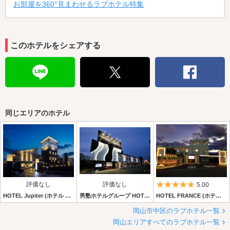
お部屋を360°見まわせるラブホテル特集
このホテルをシェアする
同じエリアのホテル
評価なし
評価なし
5つ星のうち5
5.00
HOTEL Jupiter (ホテル ジュピター)
男塾ホテルグループ HOTEL agehA (ホテル アゲハ)
HOTEL FRANCE (ホテル フランセ)
岡山市中区のラブホテル一覧
岡山エリアすべてのラブホテル一覧