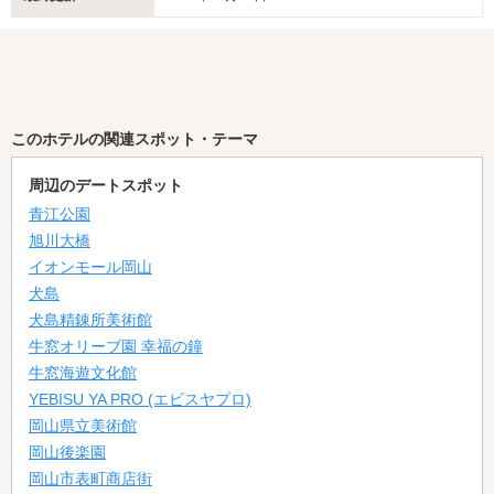
このホテルの関連スポット・テーマ
周辺のデートスポット
青江公園
旭川大橋
イオンモール岡山
犬島
犬島精錬所美術館
牛窓オリーブ園 幸福の鐘
牛窓海遊文化館
YEBISU YA PRO (エビスヤプロ)
岡山県立美術館
岡山後楽園
岡山市表町商店街