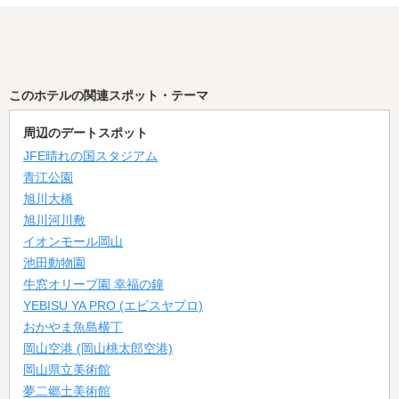
このホテルの関連スポット・テーマ
周辺のデートスポット
JFE晴れの国スタジアム
青江公園
旭川大橋
旭川河川敷
イオンモール岡山
池田動物園
牛窓オリーブ園 幸福の鐘
YEBISU YA PRO (エビスヤプロ)
おかやま魚島横丁
岡山空港 (岡山桃太郎空港)
岡山県立美術館
夢二郷土美術館