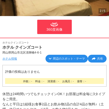
2
/
5
360度画像
ホテルクインズコート
ホテル クインズコート
岡山県岡山市北区清輝橋4-6-1
ホテル情報
周辺のスポット・テーマ
共有
評価の投稿はありません
外観：-
料金：-
清潔感：-
お風呂：-
接客：-
休憩は24時間いつでもチェックインOK！お部屋は料金毎に3タイプ
をご用意。
なんと平日は1組様お食事2品とお飲み物2品の合計4品が無料♪（土