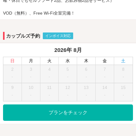
曜・休日でもセルフフード2品、お飲み物2品をサービス）
VOD（無料）、Free Wi-Fi全室完備！
カップルズ予約
インボイス対応
2026年 8月
日
月
火
水
木
金
土
2
3
4
5
6
7
8
-
-
-
-
-
-
-
9
10
11
12
13
14
15
-
-
-
-
-
-
-
プランをチェック