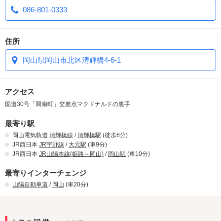
086-801-0333
住所
岡山県岡山市北区清輝橋4-6-1
アクセス
国道30号「岡南町」交差点マクドナルドの裏手
最寄り駅
岡山電気軌道
清輝橋線
/
清輝橋駅
(徒歩6分)
JR西日本
JR宇野線
/
大元駅
(車9分)
JR西日本
JR山陽本線(姫路～岡山)
/
岡山駅
(車10分)
最寄りインターチェンジ
山陽自動車道
/
岡山
(車20分)