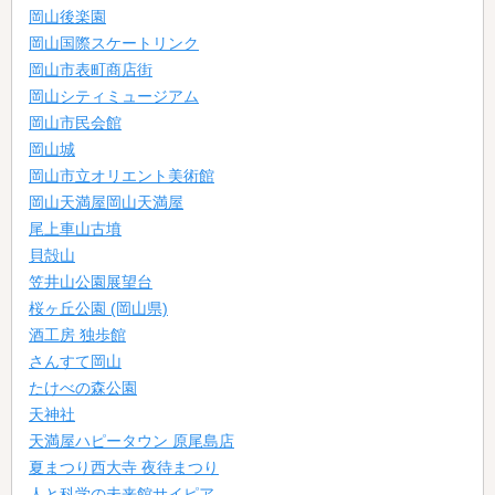
岡山後楽園
岡山国際スケートリンク
岡山市表町商店街
岡山シティミュージアム
岡山市民会館
岡山城
岡山市立オリエント美術館
岡山天満屋岡山天満屋
尾上車山古墳
貝殻山
笠井山公園展望台
桜ヶ丘公園 (岡山県)
酒工房 独歩館
さんすて岡山
たけべの森公園
天神社
天満屋ハピータウン 原尾島店
夏まつり西大寺 夜待まつり
人と科学の未来館サイピア