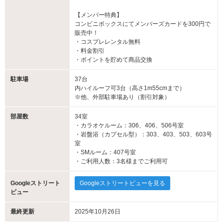
【メンバー特典】
コンビニボックスにてメンバーズカードを300円で
販売中！
・コスプレレンタル無料
・料金割引
・ポイントを貯めて商品交換
駐車場
37台
内ハイルーフ可3台（高さ1m55cmまで）
※他、外部駐車場あり（割引対象）
部屋数
34室
・カラオケルーム：306、406、506号室
・岩盤浴（カプセル型）：303、403、503、603号
室
・SMルーム：407号室
・ご利用人数：3名様までご利用可
Googleストリート
Googleストリートビューを見る
ビュー
最終更新
2025年10月26日