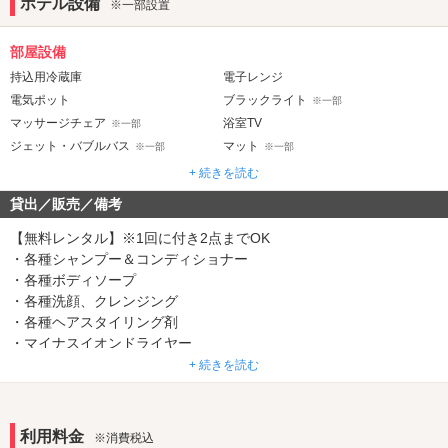
ホテル設備
※一部設置
部屋設備
持込用冷蔵庫
電子レンジ
電気ポット
ブラックライト
※一部
マッサージチェア
浴室TV
※一部
ジェット・バブルバス
マット
※一部
※一部
ウォシュレット
岩盤浴
※一部
+ 続きを読む
貸出／販売／備考
音響・映像・通信
カラオケ
VOD
※一部
【無料レンタル】※1回に付き2点までOK
TVゲーム
Wi-Fi
・各種シャンプー＆コンディショナー
※一部
Android充電器
・各種ボディソープ
iPhone充電器
※一部
※一部
・各種洗顔、クレンジング
DVDプレーヤー
ブルーレイプレーヤー
※一部
※一部
・各種ヘアスタイリング剤
アメニティ
・マイナスイオンドライヤー
・くるくるドライヤー
+ 続きを読む
セレクトシャンプー
カールドライヤー
※一部
※一部
・ヘアアイロン
ヘアアイロン
コスプレ
※一部
※一部
部屋タイプ
利用料金
※消費税込