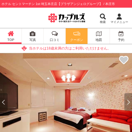
ホテル セントマーチン 1st 埼玉本庄店【プラザアンジェログループ】 / 本庄市
検索
マイメニュー
TOP
写真
口コミ
クーポン
地図
予約
当ホテルは18歳未満の方はご利用いただけません。