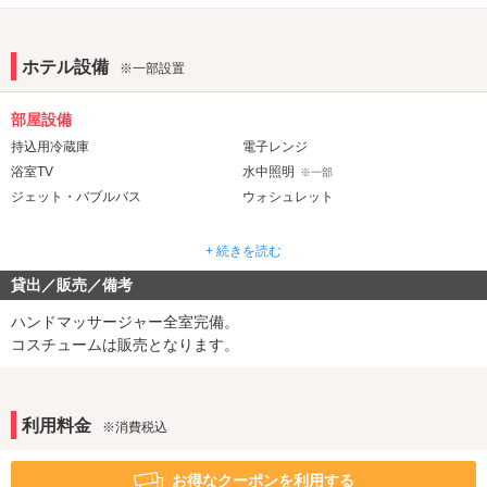
ホテル設備
※一部設置
部屋設備
持込用冷蔵庫
電子レンジ
浴室TV
水中照明
※一部
ジェット・バブルバス
ウォシュレット
アメニティ
+ 続きを読む
セレクトシャンプー
カールドライヤー
貸出／販売／備考
コスプレ
ハンドマッサージャー全室完備。
サービス
コスチュームは販売となります。
ルームサービス
利用料金
※消費税込
お得なクーポンを利用する