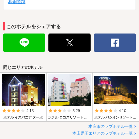
和銅遺跡
このホテルをシェアする
同じエリアのホテル
5つ星のうち4
5つ星のうち3
5つ星のうち4
4.13
3.29
4.10
ホテル イスパニア ヌーボ
ホテル ロコズリゾート ハワイ＆オアフ
ホテル パシオンリゾート 本庄
本庄市のラブホテル一覧
本庄児玉エリアのラブホテル一覧