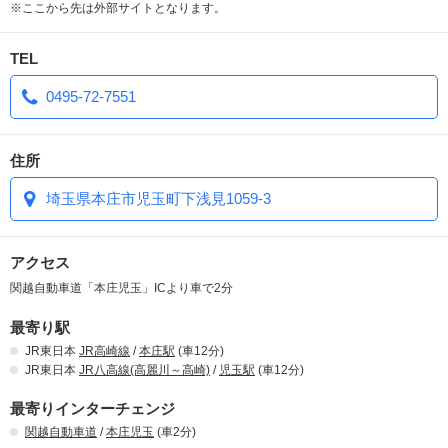
★メンバーズポイント3倍プレゼント
※ここから先は外部サイトとなります。
毎月0のつく日（10日・20日・30日）はメンバーズポイント3倍プレ
ゼント！
TEL
★女子会インスタグラム
0495-72-7551
PAGでの女子会の写真をインスタグラムにアップするだけで1,000円
割引券プレゼント！
住所
埼玉県本庄市児玉町下浅見1059-3
アクセス
関越自動車道「本庄児玉」ICより車で2分
最寄り駅
JR東日本
JR高崎線
/
本庄駅
(車12分)
JR東日本
JR八高線(高麗川～高崎)
/
児玉駅
(車12分)
最寄りインターチェンジ
関越自動車道
/
本庄児玉
(車2分)