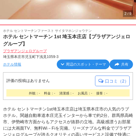
2
/
9
ホテル セントマーチンファースト サイタマホンジョウテン
ホテル セントマーチン 1st 埼玉本庄店【プラザアンジェロ
グループ】
プラザアンジェログループ
埼玉県本庄市児玉町下浅見1059-3
ホテル情報
周辺のスポット・テーマ
共有
評価の投稿はありません
口コミ（2）
外観：-
料金：-
清潔感：-
お風呂：-
接客：-
ホテル セントマーチン1st埼玉本庄店は埼玉県本庄市の人気のラブ
ホテル。関越自動車道本庄児玉インターから車で約2分。群馬県高崎
市、伊勢崎市方面からもアクセスが抜群の立地。高級感漂うお部屋
には大画面TV、無料Wi－Fiを完備。リーズナブルな料金でプラザア
ンジェログループが誇るクオリティの高いサービスと設備で快適に