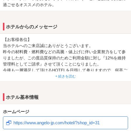
過ごせるオススメのホテル。
ホテルからのメッセージ
【お客様各位】
当ホテルへのご来店誠にありがとうございます。
昨今の材料費・燃料費などの高騰・値上げに伴い企業努力をして参
りましたが、この度品質保持のためご利用金額に対し『12%を維持
管理料としてご請求』させて頂くことになりました。
今後も一層満足して頂けるHOTELを目指して参りますので、何卒ご
理解・ご協力を賜りますようお願い申し上げます。
+ 続きを読む
★今だけイベント全室達成＆THIS IS MY ROOM
『全室達成』を達成されましたら、1,000円割引券20枚！合計
ホテル基本情報
20,000円分プレゼント！
また、『同じお部屋を15回ご利用のTHIS IS MY ROOM』を達
ホームページ
成されましたら、1,000円割引券15枚！合計15,000円分プレゼン
ト！
https://www.angelo-jp.com/hotel/?shop_id=31