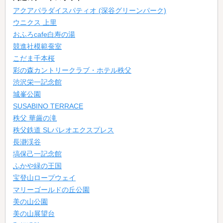
アクアパラダイスパティオ (深谷グリーンパーク)
ウニクス 上里
おふろcafe白寿の湯
競進社模範蚕室
こだま千本桜
彩の森カントリークラブ・ホテル秩父
渋沢栄一記念館
城峯公園
SUSABINO TERRACE
秩父 華厳の滝
秩父鉄道 SLパレオエクスプレス
長瀞渓谷
塙保己一記念館
ふかや緑の王国
宝登山ロープウェイ
マリーゴールドの丘公園
美の山公園
美の山展望台