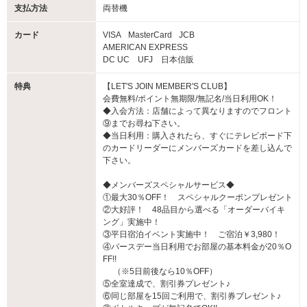
支払方法
両替機
カード
VISA
MasterCard
JCB
AMERICAN EXPRESS
DC UC UFJ 日本信販
特典
【LET'S JOIN MEMBER'S CLUB】
会費無料/ポイント無期限/無記名/当日利用OK！
◆入会方法：店舗によって異なりますのでフロント
⑨までお尋ね下さい。
◆当日利用：購入されたら、すぐにテレビボード下
のカードリーダーにメンバーズカードを差し込んで
下さい。
◆メンバーズスペシャルサービス◆
①最大30％OFF！ スペシャルクーポンプレゼント
②大好評！ 48品目から選べる「オーダーバイキ
ング」実施中！
③平日宿泊イベント実施中！ ご宿泊￥3,980！
④バースデー当日利用でお部屋の基本料金が20％O
FF!!
（※5日前後なら10％OFF）
⑤全室達成で、割引券プレゼント♪
⑥同じ部屋を15回ご利用で、割引券プレゼント♪