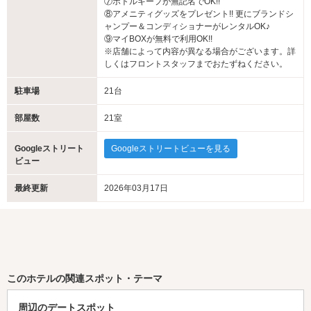
⑦ボトルキープが無記名でOK!!
⑧アメニティグッズをプレゼント!! 更にブランドシ
ャンプー＆コンディショナーがレンタルOK♪
⑨マイBOXが無料で利用OK!!
※店舗によって内容が異なる場合がございます。詳
しくはフロントスタッフまでおたずねください。
駐車場
21台
部屋数
21室
Googleストリート
Googleストリートビューを見る
ビュー
最終更新
2026年03月17日
このホテルの関連スポット・テーマ
周辺のデートスポット