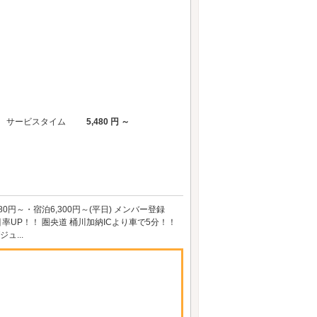
サービスタイム
5,480 円 ～
0円～・宿泊6,300円～(平日) メンバー登録
UP！！ 圏央道 桶川加納ICより車で5分！！
ュ...