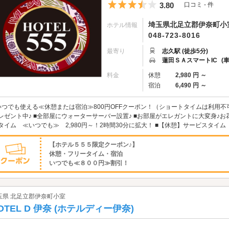
5つ星のうち3.5
3.80
口コミ - 件
埼玉県北足立郡伊奈町小室7
ホテル情報
048-723-8016
最寄り
志久駅 (徒歩5分)
蓮田ＳＡスマートIC
(
料金
休憩
2,980 円 ～
宿泊
6,490 円 ～
いつでも使える≪休憩または宿泊≫800円OFFクーポン！（ショートタイムは利用不
レゼント中♪ ■全部屋にウォーターサーバー設置♪ ■お部屋がエレガントに大変身♪お
タイム ≪いつでも≫ 2,980円～！2時間30分に拡大！ ■【休憩】サービスタイム ≪
【ホテル５５５限定クーポン♪】
休憩・フリータイム・宿泊
いつでも≪８００円≫割引！
玉県 北足立郡伊奈町小室
OTEL D 伊奈 (ホテルディー伊奈)