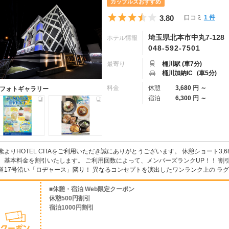
カップルズおすすめ
5つ星のうち3.5
3.80
口コミ
1 件
埼玉県北本市中丸7-128
ホテル情報
048-592-7501
最寄り
桶川駅 (車7分)
桶川加納IC
(車5分)
料金
休憩
3,680 円 ～
フォトギャラリー
宿泊
6,300 円 ～
素よりHOTEL CITAをご利用いただき誠にありがとうございます。 休憩ショート3,68
、基本料金を割引いたします。 ご利用回数によって、メンバーズランクUP！！ 割引率
道17号沿い「ロヂャース」隣り！ 異なるコンセプトを演出したワンランク上の ラグジ
■休憩・宿泊 Web限定クーポン
休憩500円割引
宿泊1000円割引