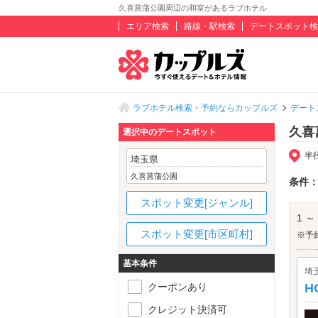
久喜菖蒲公園周辺の和室があるラブホテル
エリア検索
路線・駅検索
デートスポット検
ラブホテル検索・予約ならカップルズ
デート
久喜
選択中のデートスポット
半
埼玉県
久喜菖蒲公園
条件
スポット変更[ジャンル]
1 ～
スポット変更[市区町村]
※予
基本条件
埼
クーポンあり
H
クレジット決済可