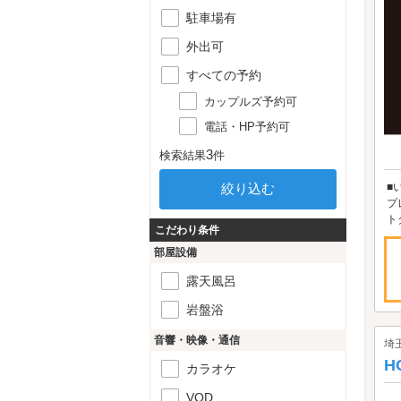
駐車場有
外出可
すべての予約
カップルズ予約可
電話・HP予約可
3
検索結果
件
■
プ
ト
こだわり条件
部屋設備
露天風呂
岩盤浴
音響・映像・通信
埼
H
カラオケ
VOD