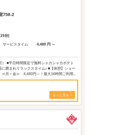
58-2
車15分)
サービスタイム
4,480 円 ～
可） ■平日時間限定で無料シャカシャカポテト
花に囲まれリラックスタイム♪ ■【休憩】ショー
月～金≫ 4,480円～！最大16時間ご利用...
もっと見る