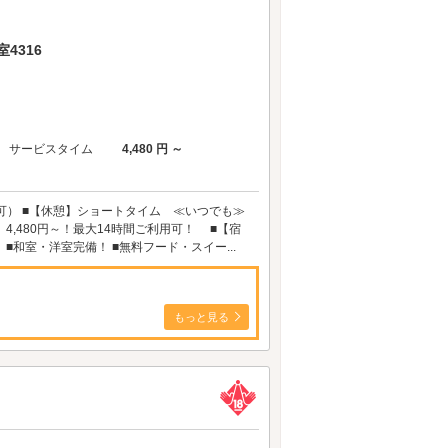
4316
サービスタイム
4,480 円 ～
可） ■【休憩】ショートタイム ≪いつでも≫
4,480円～！最大14時間ご利用可！ ■【宿
■和室・洋室完備！ ■無料フード・スイー...
もっと見る