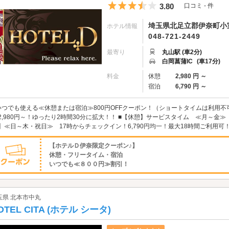
5つ星のうち3.5
3.80
口コミ - 件
埼玉県北足立郡伊奈町小室
ホテル情報
048-721-2449
最寄り
丸山駅 (車2分)
白岡菖蒲IC
(車17分)
料金
休憩
2,980 円 ～
宿泊
6,790 円 ～
いつでも使える≪休憩または宿泊≫800円OFFクーポン！（ショートタイムは利用不
,980円～！ゆったり2時間30分に拡大！！ ■【休憩】サービスタイム ≪月～金≫ 
】≪日～木・祝日≫ 17時からチェックイン！6,790円均一！最大18時間ご利用可！ 
【ホテルＤ伊奈限定クーポン♪】
休憩・フリータイム・宿泊
いつでも≪８００円≫割引！
玉県 北本市中丸
OTEL CITA (ホテル シータ)