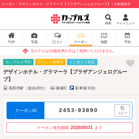
クーポン：デザインホテル・グラマーラ【プラザアンジェログループ】 / 大和高田市
検索
マイメニュー
TOP
写真
口コミ
クーポン
地図
予約
当ホテルは18歳未満の方はご利用いただけません。
カップルズ予約
ポイント利用可
インボイス対応
デザインホテル・グラマーラ【プラザアンジェログルー
プ】
高田市駅 （徒歩20分）
葛城IC
駐車場:33台
2453-93890
クーポンID
コピー
2026/08/31
クーポン有効期限
まで