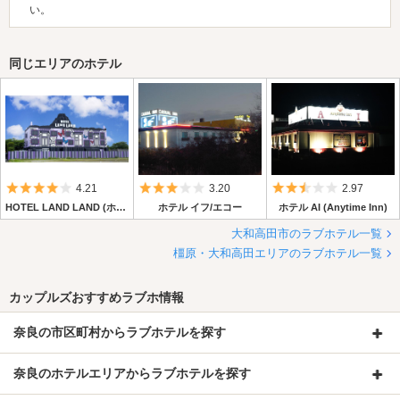
い。
同じエリアのホテル
5つ星のうち4
5つ星のうち3
5つ星のうち2.
4.21
3.20
2.97
HOTEL LAND LAND (ホテル ランド ランド)
ホテル イフ/エコー
ホテル AI (Anytime Inn)
大和高田市のラブホテル一覧
橿原・大和高田エリアのラブホテル一覧
カップルズおすすめラブホ情報
奈良の市区町村からラブホテルを探す
奈良のホテルエリアからラブホテルを探す