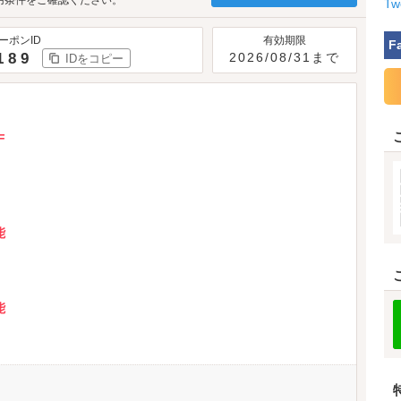
用条件をご確認ください。
Tw
ーポンID
有効期限
F
189
2026/08/31まで
IDをコピー
F
能
能