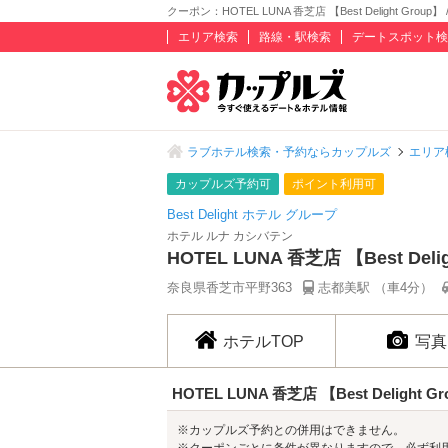
クーポン：HOTEL LUNA 香芝店 【Best Delight Group】
エリア検索
路線・駅検索
デートスポット検
ラブホテル検索・予約ならカップルズ
エリア
カップルズ予約可
ポイント利用可
Best Delight ホテル グループ
ホテル ルナ カシバテン
HOTEL LUNA 香芝店 【Best Deli
奈良県香芝市平野363
志都美駅 （車4分）
ホテルTOP
写真
HOTEL LUNA 香芝店 【Best Delight G
※カップルズ予約との併用はできません。