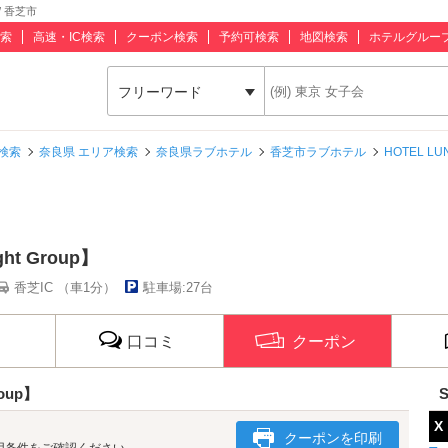
 / 香芝市
索
高速・IC検索
クーポン検索
予約可検索
地図検索
ホテルグルー
フリーワード
検索
奈良県 エリア検索
奈良県ラブホテル
香芝市ラブホテル
HOTEL LUN
ght Group】
香芝IC （車1分）
駐車場:27台
口コミ
クーポン
roup】
X
クーポンを印刷