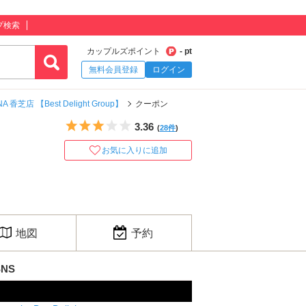
プ検索
カップルズポイント
- pt
無料会員登録
ログイン
A 香芝店 【Best Delight Group】
クーポン
5つ星のうち3
3.36
(
28件
)
お気に入りに追加
地図
予約
SNS