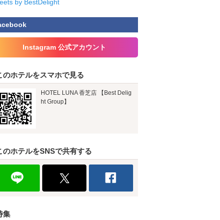
eets by BestDelight
acebook
Instagram 公式アカウント
このホテルをスマホで見る
HOTEL LUNA 香芝店 【Best Delig
ht Group】
このホテルをSNSで共有する
特集