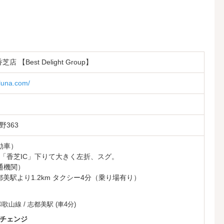
芝店 【Best Delight Group】
-luna.com/
363
動車）
「香芝IC」下りて大きく左折、スグ。
通機関）
都美駅より1.2km タクシー4分（乗り場有り）
和歌山線
/
志都美駅
(車4分)
チェンジ