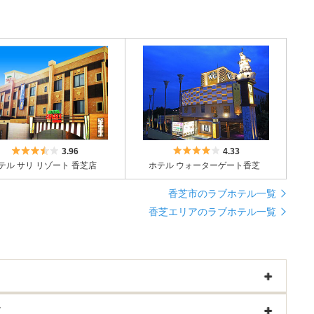
5つ星のうち3.5
5つ星のうち4
3.96
4.33
テル サリ リゾート 香芝店
ホテル ウォーターゲート香芝
香芝市のラブホテル一覧
香芝エリアのラブホテル一覧
す