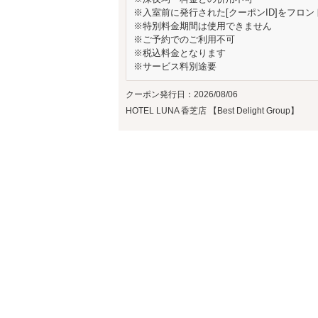
※入室前に発行された[クーポンID]をフロ
※特別料金期間は使用できません
※ご予約でのご利用不可
※税込料金となります
※サービス料別途要
クーポン発行日：2026/08/06
HOTEL LUNA 香芝店 【Best Delight Group】