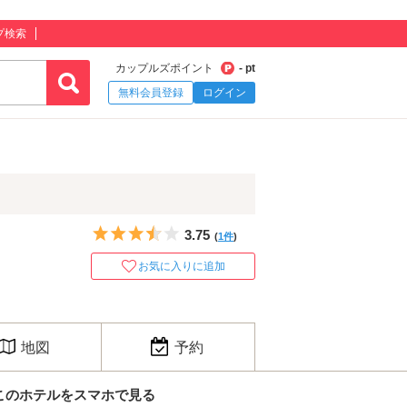
プ検索
カップルズポイント
- pt
無料会員登録
ログイン
5つ星のうち3.5
3.75
(
1件
)
お気に入りに追加
地図
予約
このホテルをスマホで見る