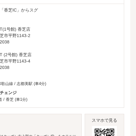
「香芝IC」からスグ
RT(1号館) 香芝店
市平野1143-2
2038
RT (2号館) 香芝店
市平野1143-4
2038
和歌山線
/
志都美駅
(車4分)
チェンジ
道
/
香芝
(車1分)
スマホで見る