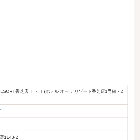
A RESORT香芝店 Ⅰ・Ⅱ (ホテル オーラ リゾート香芝店1号館・2
/
1143-2