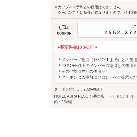
※カップルズ予約との併用はできません。
※クーポンごとに条件が異なりますので、必ず利
ク
2552-37
●客室料金10％OFF●
＊メンバーズ割引（15％OFFまで）との併
＊20％OFF以上のメンバーズ割引との併用
＊その他割引券との併用不可
＊クーポンは入室前にフロントへご提示くだ
クーポン発行日：2026/08/07
HOTEL AURA RESORT香芝店 Ⅰ・Ⅱ (ホテル
館・2号館)