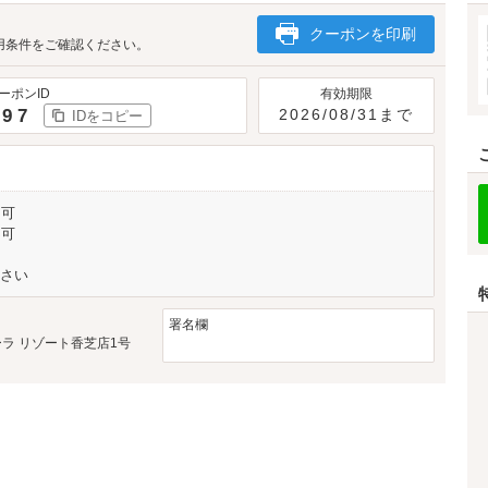
クーポンを印刷
用条件をご確認ください。
ーポンID
有効期限
297
2026/08/31まで
IDをコピー
用可
不可
さい
署名欄
 オーラ リゾート香芝店1号