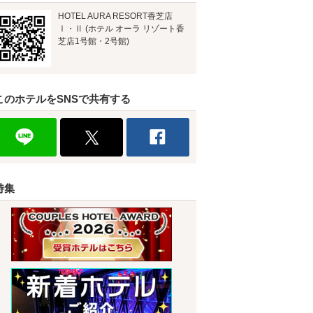
HOTEL AURA RESORT香芝店
Ⅰ・Ⅱ (ホテル オーラ リゾート香
芝店1号館・2号館)
このホテルをSNSで共有する
特集