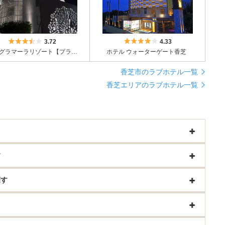
5つ星のうち3.5
5つ星のうち4
3.72
4.33
ホテル グラマーラリゾート【プラザアンジェログループ】
ホテル ウォーターゲート香芝
香芝市のラブホテル一覧
香芝エリアのラブホテル一覧
す
探す