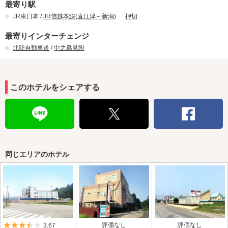
最寄り駅
JR東日本 /
JR信越本線(直江津～新潟)
押切
最寄りインターチェンジ
北陸自動車道
/
中之島見附
このホテルをシェアする
同じエリアのホテル
5つ星のうち3.5
評価なし
評価なし
3.67