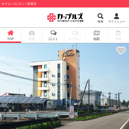
ホテル パピヨン / 長岡市
検索
マイメニュー
TOP
写真
口コミ
クーポン
地図
予約