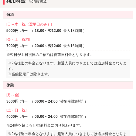
利用料金
※消費税込
DVDプレーヤー
宿泊
アメニティ
カールドライヤー
電気マッサージ器
[日～木・祝（翌平日のみ）]
バスローブ
5000円
均一
（
18:00～翌12:00
最大18時間
）
[金・土・祝前]
部屋タイプ
7000円
均一
（
20:00～翌12:00
最大16時間
）
和室
3名以上利用可
※一部
※翌日が土日祝日のご宿泊は祝前日料金となります。
1名利用可
※2名様迄の料金となります。超過人員につきましては追加料金となりま
その他
す。
※当館指定日は除きます。
ワンガレージ
休憩
[月～金]
3000円
均一
（
06:00～24:00
滞在時間3時間
）
[土・日・祝]
4000円
均一
（
06:00～24:00
滞在時間3時間
）
※24時を超えると宿泊料金に切り替わります。
※2名様迄の料金となります。超過人員につきましては追加料金となりま