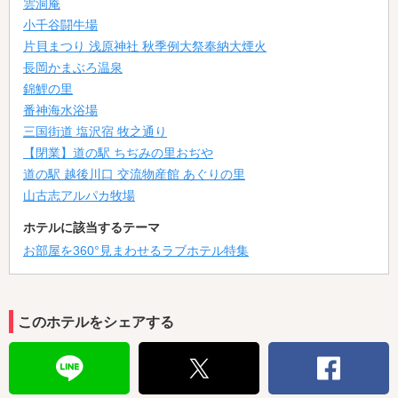
雲洞庵
小千谷闘牛場
片貝まつり 浅原神社 秋季例大祭奉納大煙火
長岡かまぶろ温泉
錦鯉の里
番神海水浴場
三国街道 塩沢宿 牧之通り
【閉業】道の駅 ちぢみの里おぢや
道の駅 越後川口 交流物産館 あぐりの里
山古志アルパカ牧場
ホテルに該当するテーマ
お部屋を360°見まわせるラブホテル特集
このホテルをシェアする