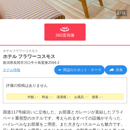
2
/
11
360度画像
ホテルフラワーコスモス
ホテル フラワーコスモス
新潟県長岡市川口牛ケ島鷲巣2594-2
ホテル情報
周辺のスポット・テーマ
共有
評価の投稿はありません
外観：-
料金：-
清潔感：-
お風呂：-
接客：-
国道117号線沿いに立地した、お部屋とガレージが直結したプライ
ベート重視型のホテルです。考えられるすべての設備がそろった、
ハイレベルなお部屋をご用意。また大きなバスルームも魅力です。