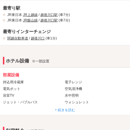
最寄り駅
JR東日本
JR上越線
/
越後川口駅
(車7分)
JR東日本
JR飯山線
/
越後川口駅
(車7分)
最寄りインターチェンジ
関越自動車道
/
越後川口
(車1分)
ホテル設備
※一部設置
部屋設備
持込用冷蔵庫
電子レンジ
電気ポット
空気清浄機
浴室TV
水中照明
ジェット・バブルバス
ウォシュレット
+ 続きを読む
音響・映像・通信
VOD
Wi-Fi
Android充電器
iPhone充電器