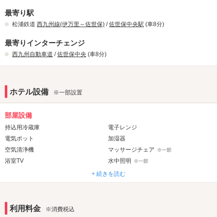
最寄り駅
松浦鉄道
西九州線(伊万里～佐世保)
/
佐世保中央駅
(車8分)
最寄りインターチェンジ
西九州自動車道
/
佐世保中央
(車8分)
ホテル設備
※一部設置
部屋設備
持込用冷蔵庫
電子レンジ
電気ポット
加湿器
空気清浄機
マッサージチェア
※一部
浴室TV
水中照明
※一部
ジェット・バブルバス
ウォシュレット
※一部
+ 続きを読む
音響・映像・通信
カラオケ
Wi-Fi
※一部
利用料金
※消費税込
DVDプレーヤー
ブルーレイプレーヤー
※一部
※一部