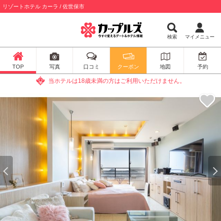
リゾートホテル カーラ / 佐世保市
検索
マイメニュー
TOP
写真
口コミ
クーポン
地図
予約
当ホテルは18歳未満の方はご利用いただけません。