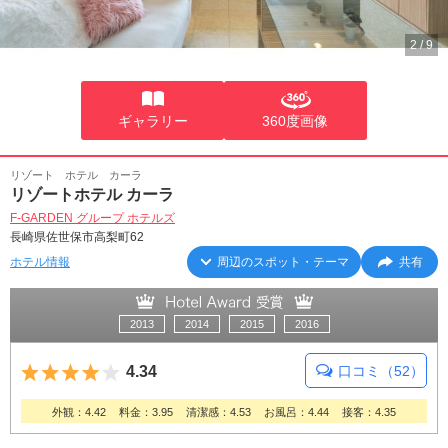
2
/
9
ギャラリー
360度画像
リゾート ホテル カーラ
リゾートホテル カーラ
F-GARDEN グループ ホテルズ
長崎県佐世保市高梨町62
ホテル情報
周辺のスポット・テーマ
共有
2013
2014
2015
2016
5つ星のうち4
4.34
口コミ（52）
外観：4.42
料金：3.95
清潔感：4.53
お風呂：4.44
接客：4.35