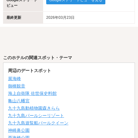
Googleストリート
Googleストリートビューを見る
ビュー
最終更新
2026年03月23日
このホテルの関連スポット・テーマ
周辺のデートスポット
展海峰
御橋観音
海上自衛隊 佐世保史料館
亀山八幡宮
九十九島動植物園森きらら
九十九島パールシーリゾート
九十九島遊覧船パールクイーン
神崎鼻公園
西海橋公園