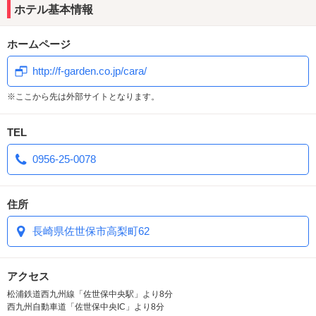
詳細はクーポンページへ
ホテル基本情報
豪華でインスタ映えなお部屋の数々
ホームページ
断然お得なご宿泊料金
ハウステンボスからも車で30分程度
http://f-garden.co.jp/cara/
市街地からも抜群の立地
※ここから先は外部サイトとなります。
TEL
HPから簡単に予約ができます。
http://f-garden.co.jp/cara/
0956-25-0078
住所
長崎県佐世保市高梨町62
アクセス
松浦鉄道西九州線「佐世保中央駅」より8分
西九州自動車道「佐世保中央IC」より8分