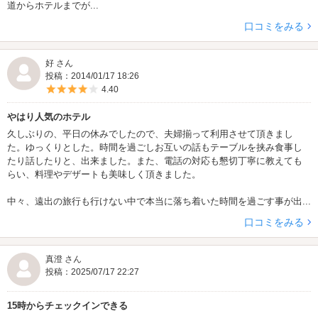
道からホテルまでが...
口コミをみる
好 さん
投稿：2014/01/17 18:26
5つ星のうち4
4.40
やはり人気のホテル
久しぶりの、平日の休みでしたので、夫婦揃って利用させて頂きまし
た。ゆっくりとした。時間を過ごしお互いの話もテーブルを挟み食事し
たり話したりと、出来ました。また、電話の対応も懇切丁寧に教えても
らい、料理やデザートも美味しく頂きました。
中々、遠出の旅行も行けない中で本当に落ち着いた時間を過ごす事が出...
口コミをみる
真澄 さん
投稿：2025/07/17 22:27
15時からチェックインできる