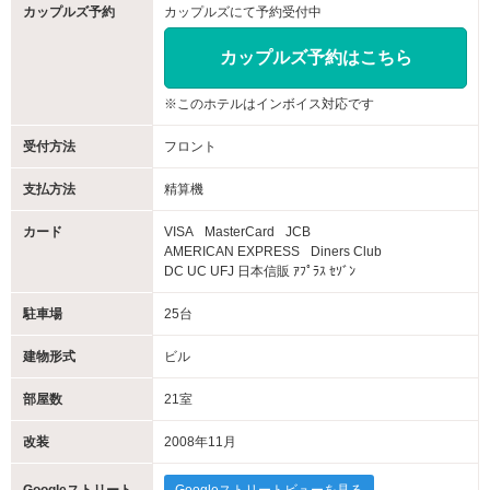
カップルズ予約
カップルズにて予約受付中
カップルズ予約はこちら
※このホテルはインボイス対応です
受付方法
フロント
支払方法
精算機
カード
VISA
MasterCard
JCB
AMERICAN EXPRESS
Diners Club
DC UC UFJ 日本信販 ｱﾌﾟﾗｽ ｾｿﾞﾝ
駐車場
25台
建物形式
ビル
部屋数
21室
改装
2008年11月