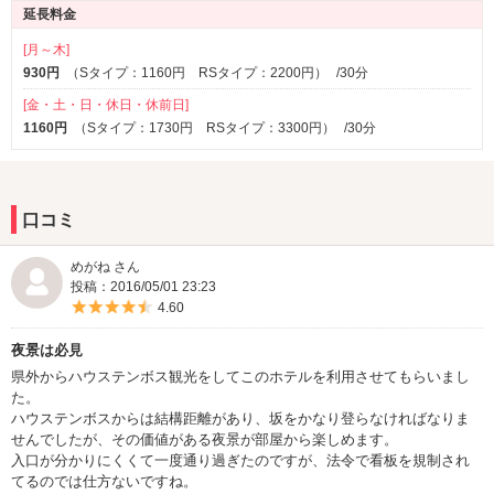
延長料金
[月～木]
930円
（Sタイプ：1160円 RSタイプ：2200円）
/30分
[金・土・日・休日・休前日]
1160円
（Sタイプ：1730円 RSタイプ：3300円）
/30分
口コミ
めがね さん
投稿：2016/05/01 23:23
5つ星のうち4.5
4.60
夜景は必見
県外からハウステンボス観光をしてこのホテルを利用させてもらいまし
た。
ハウステンボスからは結構距離があり、坂をかなり登らなければなりま
せんでしたが、その価値がある夜景が部屋から楽しめます。
入口が分かりにくくて一度通り過ぎたのですが、法令で看板を規制され
てるのでは仕方ないですね。