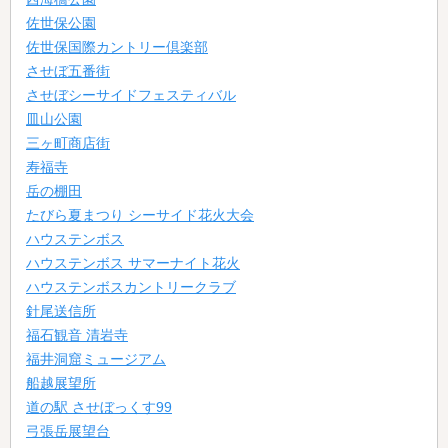
佐世保公園
佐世保国際カントリー倶楽部
させぼ五番街
させぼシーサイドフェスティバル
皿山公園
三ヶ町商店街
寿福寺
岳の棚田
たびら夏まつり シーサイド花火大会
ハウステンボス
ハウステンボス サマーナイト花火
ハウステンボスカントリークラブ
針尾送信所
福石観音 清岩寺
福井洞窟ミュージアム
船越展望所
道の駅 させぼっくす99
弓張岳展望台