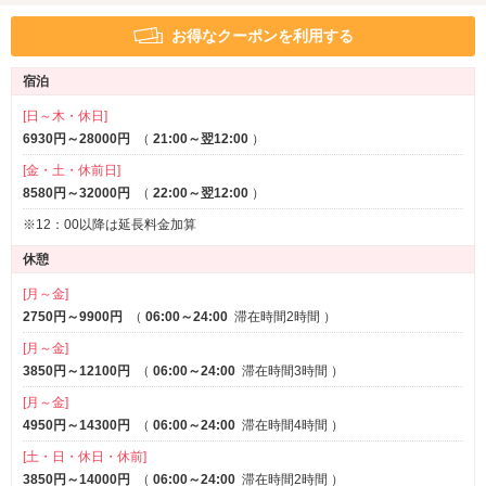
アメニティ
お得なクーポンを利用する
セレクトシャンプー
ヘアアイロン
※一部
宿泊
バスローブ
※一部
[日～木・休日]
部屋タイプ
6930円～28000円
（
21:00～翌12:00
）
テラス
3名以上利用可
※一部
[金・土・休前日]
1名利用可
8580円～32000円
（
22:00～翌12:00
）
サービス
※12：00以降は延長料金加算
ルームサービス
女子会
休憩
[月～金]
2750円～9900円
（
06:00～24:00
滞在時間2時間
）
[月～金]
3850円～12100円
（
06:00～24:00
滞在時間3時間
）
[月～金]
4950円～14300円
（
06:00～24:00
滞在時間4時間
）
[土・日・休日・休前]
3850円～14000円
（
06:00～24:00
滞在時間2時間
）