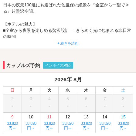
日本の夜景100選にも選ばれた佐世保の絶景を『全室から一望でき
る』超贅沢空間。
【ホテルの魅力】
■全室から夜景を楽しめる贅沢設計 ― きらめく光に包まれる非日常
の時間
■女子会で大人気のロイヤルスイートルーム（602）やスカイジャグ
+ 続きを読む
ジープール付きスイート（601）など、特別な一日にふさわしいお
部屋が充実
■リーズナブルな客室も多数あり、デート・女子会・記念日・ビジネ
カップルズ予約
インボイス対応
ス利用まで幅広く対応
■エントランスでは専属パティシエ特製ウェルカムプチスイーツをご
2026年 8月
用意。入室前から気分が上がる演出
日
月
火
水
木
金
土
【設備・サービス】
2
3
4
5
6
7
8
■大好評のウェルカムプチスイーツ
-
-
-
-
-
-
-
■3階〜6階 解放感あふれるベランダ付き
■全室スマートTV導入！動画配信サービスを視聴可能！
9
10
11
12
13
14
15
（ご自身のアカウントでログイン）
33,820
33,820
33,820
33,820
33,820
33,820
33,820
■カラオケルーム（302・305・602号）
円～
円～
円～
円～
円～
円～
円～
■充実ののフードメニュー＆豊富なアメニティで快適な滞在