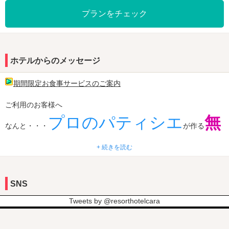
■クレジットカード利用OK
プランをチェック
【アクセス】
佐世保中央駅から車で8分
佐世保中央ICから車で8分
ハウステンボスへは車で約30分
ホテルからのメッセージ
【こんな方におすすめ】
期間限定お食事サービスのご案内
・デートで特別な夜景を楽しみたい
・安心感のある上質なホテルを選びたい
ご利用のお客様へ
・可愛くリッチなお部屋で女子会を楽しみたい
プロのパティシエ
無
・記念日をロマンチックに過ごしたい
なんと・・・
が作る
・快適なビジネス利用をしたい
料スイーツ
・カラオケで盛り上がりたい
+ 続きを読む
を提供中！！
佐世保の夜景とともに過ごす贅沢なひととき。
プライベートな空間、心くすぐるサービス、そして非日常の演出。
SNS
佐世保で“特別な時間”を過ごすなら、リゾートホテル カーラへ。
Tweets by @resorthotelcara
ハウステンボス
で遊ぶなら、
リゾートホテルカーラ
で予約がお
【お得情報】
得！
カップルズクーポンで割引されるのでお得に利用しよう！