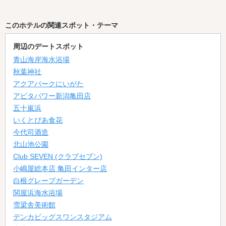
このホテルの関連スポット・テーマ
周辺のデートスポット
青山海岸海水浴場
秋葉神社
アクアパークにいがた
アピタパワー新潟亀田店
五十嵐浜
いくとぴあ食花
今代司酒造
北山池公園
Club SEVEN (クラブセブン)
小嶋屋総本店 亀田インター店
白根グレープガーデン
関屋浜海水浴場
雪梁舎美術館
デンカビッグスワンスタジアム