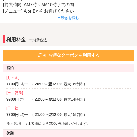
セレクトシャンプー
カールドライヤー
[提供時間] AM7時～AM10時までの間
※一部
[メニュー] A or Bからお選びください
部屋タイプ
A：トースト＆オムレツ＆ウインナー＆コーヒー
+ 続きを読む
3名以上利用可
B：焼きおにぎり＆みそ汁＆漬物
1名利用可
サービス
利用料金
※消費税込
ルームサービス
お得なクーポンを利用する
宿泊
[月～金]
7700円
均一
（
20:00～翌12:00
最大16時間
）
[土・祝前]
9900円
均一
（
22:00～翌12:00
最大14時間
）
[日・祝]
7700円
均一
（
21:00～翌12:00
最大15時間
）
※人数増し：1名様につき3000円頂戴いたします。
休憩