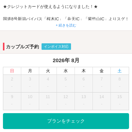
★クレジットカードが使えるようになりました！★
国道8号新潟バイパス「桜木IC」「弁天IC」「紫竹山IC」よりスグ！
全室均一料金と明瞭な料金体系で安心してご利用頂けます。キュー
+ 続きを読む
トなものからスタイリッシュなものまで揃ったお部屋やお得なサー
ビスを今すぐチェック☆
カップルズ予約
インボイス対応
全室Wi-Fi、VOD、DVDプレーヤー、ジェット・バブルバスを完備！
ブラックライトやブルーレイプレーヤーが備わったお部屋もご用
2026年 8月
意！軽いお食事を召し上がりたい場合はルームサービスも◎
日
月
火
水
木
金
土
【平日宿泊のお客様限定】
2
3
4
5
6
7
8
2名様分モーニング無料サービス実施中！和食or洋食からお選び頂き
-
-
-
-
-
-
-
フロントまでお電話を。
【メンバーになるといつでもお得】
9
10
11
12
13
14
15
メンバーズカード購入当日から500円OFF！コンビニBOXにて110円
-
-
-
-
-
-
-
で販売中。※90分休憩はご利用不可。
新潟県内で17ホテルを展開するグループでリピーター多数！デート
プランをチェック
の際にぜひ『クラウン』へお立ち寄りください♪