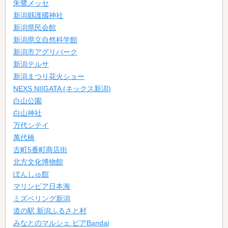
朱鷺メッセ
新潟縣護國神社
新潟県民会館
新潟県立自然科学館
新潟市アグリパーク
新潟テルサ
新潟まつり花火ショー
NEXS NIIGATA (ネックス新潟)
白山公園
白山神社
万代シテイ
萬代橋
古町5番町商店街
北方文化博物館
ぽんしゅ館
マリンピア日本海
ミズベリング新潟
道の駅 新潟ふるさと村
みなとのマルシェ ピアBandai