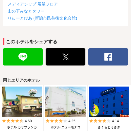
メディアシップ 展望フロア
山の下みなとタワー
りゅーとぴあ (新潟市民芸術文化会館)
このホテルをシェアする
同じエリアのホテル
5つ星のうち4.5
5つ星のうち4
5つ星のうち4
4.60
4.25
4.14
ホテル カサブランカ
ホテル ニューモナコ
さくらとうさぎ