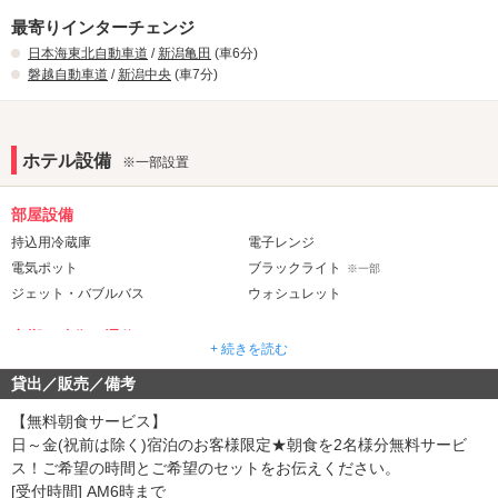
最寄りインターチェンジ
日本海東北自動車道
/
新潟亀田
(車6分)
磐越自動車道
/
新潟中央
(車7分)
ホテル設備
※一部設置
部屋設備
持込用冷蔵庫
電子レンジ
電気ポット
ブラックライト
※一部
ジェット・バブルバス
ウォシュレット
音響・映像・通信
+ 続きを読む
VOD
Wi-Fi
貸出／販売／備考
Android充電器
iPhone充電器
※一部
※一部
DVDプレーヤー
ブルーレイプレーヤー
※一部
【無料朝食サービス】
クロームキャスト
日～金(祝前は除く)宿泊のお客様限定★朝食を2名様分無料サービ
ス！ご希望の時間とご希望のセットをお伝えください。
アメニティ
[受付時間] AM6時まで