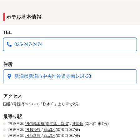
ホテル基本情報
TEL
025-247-2474
住所
新潟県新潟市中央区神道寺南1-14-33
アクセス
国道8号新潟バイパス「桜木IC」より車で2分
最寄り駅
JR東日本
JR信越本線(直江津～新潟)
/
新潟駅
(南出口 車7分)
JR東日本
JR越後線
/
新潟駅
(南出口 車7分)
JR東日本
JR白新線
/
新潟駅
(南出口 車7分)