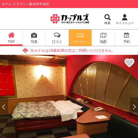
ホテル クラウン / 新潟市中央区
検索
マイメニュー
TOP
写真
口コミ
クーポン
地図
予約
当ホテルは18歳未満の方はご利用いただけません。