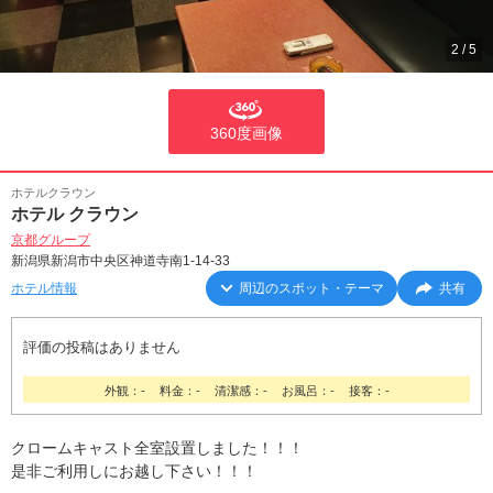
2
/
5
360度画像
ホテルクラウン
ホテル クラウン
京都グループ
新潟県新潟市中央区神道寺南1-14-33
ホテル情報
周辺のスポット・テーマ
共有
評価の投稿はありません
外観：-
料金：-
清潔感：-
お風呂：-
接客：-
クロームキャスト全室設置しました！！！
是非ご利用しにお越し下さい！！！