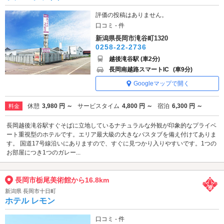
評価の投稿はありません。
口コミ - 件
新潟県長岡市滝谷町1320
0258-22-2736
越後滝谷駅 (車2分)
長岡南越路スマートIC
(車9分)
Googleマップで開く
休憩
3,980 円 ～
サービスタイム
4,800 円 ～
宿泊
6,300 円 ～
料金
長岡越後滝谷駅すぐそばに立地しているナチュラルな外観が印象的なプライベ
ート重視型のホテルです。エリア最大級の大きなバスタブを備え付けてありま
す。 国道17号線沿いにありますので、すぐに見つかり入りやすいです。1つの
お部屋につき1つのガレー...
長岡市栃尾美術館から16.8km
新潟県 長岡市十日町
ホテル レモン
口コミ - 件