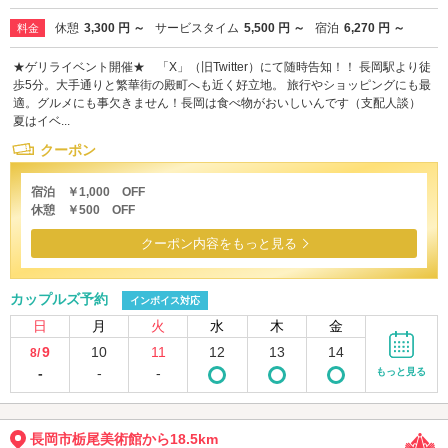
休憩
3,300 円 ～
サービスタイム
5,500 円 ～
宿泊
6,270 円 ～
料金
★ゲリライベント開催★ 「X」（旧Twitter）にて随時告知！！ 長岡駅より徒
歩5分。大手通りと繁華街の殿町へも近く好立地。 旅行やショッピングにも最
適。グルメにも事欠きません！長岡は食べ物がおいしいんです（支配人談）
夏はイベ...
クーポン
宿泊 ￥1,000 OFF
休憩 ￥500 OFF
クーポン内容をもっと見る
カップルズ予約
インボイス対応
日
月
火
水
木
金
9
10
11
12
13
14
8/
-
-
-
もっと見る
長岡市栃尾美術館から18.5km