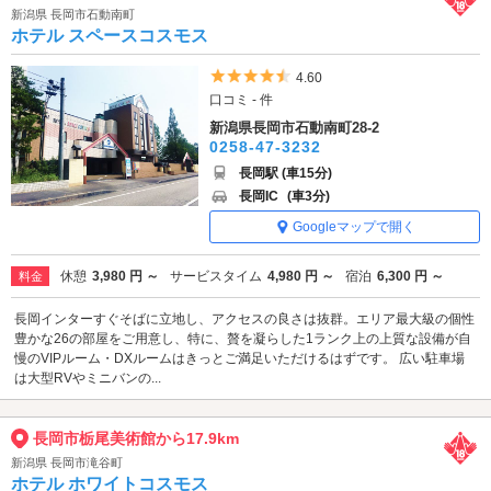
新潟県 長岡市石動南町
ホテル スペースコスモス
5つ星のうち4.5
4.60
口コミ - 件
新潟県長岡市石動南町28-2
0258-47-3232
長岡駅 (車15分)
長岡IC
(車3分)
Googleマップで開く
休憩
3,980 円 ～
サービスタイム
4,980 円 ～
宿泊
6,300 円 ～
料金
長岡インターすぐそばに立地し、アクセスの良さは抜群。エリア最大級の個性
豊かな26の部屋をご用意し、特に、贅を凝らした1ランク上の上質な設備が自
慢のVIPルーム・DXルームはきっとご満足いただけるはずです。 広い駐車場
は大型RVやミニバンの...
長岡市栃尾美術館から17.9km
新潟県 長岡市滝谷町
ホテル ホワイトコスモス