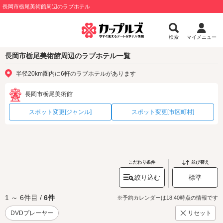
長岡市栃尾美術館周辺のラブホテル
検索
マイメニュー
長岡市栃尾美術館周辺のラブホテル一覧
半径20km圏内に6軒のラブホテルがあります
長岡市栃尾美術館
スポット変更[ジャンル]
スポット変更[市区町村]
こだわり条件
並び替え
絞り込む
標準
1 ～ 6件目 /
6件
※予約カレンダーは18:40時点の情報です
DVDプレーヤー
リセット