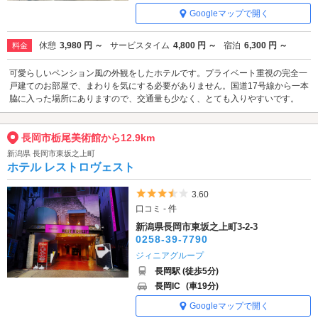
Googleマップで開く
休憩
3,980 円 ～
サービスタイム
4,800 円 ～
宿泊
6,300 円 ～
料金
可愛らしいペンション風の外観をしたホテルです。プライベート重視の完全一
戸建てのお部屋で、まわりを気にする必要がありません。国道17号線から一本
脇に入った場所にありますので、交通量も少なく、とても入りやすいです。
長岡市栃尾美術館から12.9km
新潟県 長岡市東坂之上町
ホテル レストロヴェスト
5つ星のうち3.5
3.60
口コミ - 件
新潟県長岡市東坂之上町3-2-3
0258-39-7790
ジィニアグループ
長岡駅 (徒歩5分)
長岡IC
(車19分)
Googleマップで開く