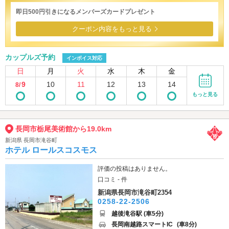
即日500円引きになるメンバーズカードプレゼント
クーポン内容をもっと見る
カップルズ予約
インボイス対応
日
月
火
水
木
金
9
10
11
12
13
14
8/
もっと見る
長岡市栃尾美術館から19.0km
新潟県 長岡市滝谷町
ホテル ロールスコスモス
評価の投稿はありません。
口コミ - 件
新潟県長岡市滝谷町2354
0258-22-2506
越後滝谷駅 (車5分)
長岡南越路スマートIC
(車8分)