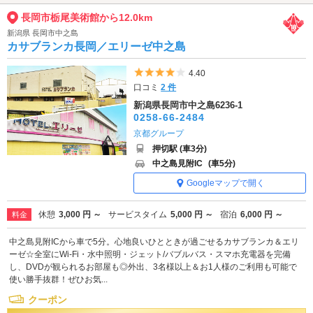
長岡市栃尾美術館から12.0km
新潟県 長岡市中之島
カサブランカ長岡／エリーゼ中之島
5つ星のうち4
4.40
口コミ
2 件
新潟県長岡市中之島6236-1
0258-66-2484
京都グループ
押切駅 (車3分)
中之島見附IC
(車5分)
Googleマップで開く
休憩
3,000 円 ～
サービスタイム
5,000 円 ～
宿泊
6,000 円 ～
料金
中之島見附ICから車で5分。心地良いひとときが過ごせるカサブランカ＆エリ
ーゼ☆全室にWi-Fi・水中照明・ジェット/バブルバス・スマホ充電器を完備
し、DVDが観られるお部屋も◎外出、3名様以上＆お1人様のご利用も可能で
使い勝手抜群！ぜひお気...
クーポン