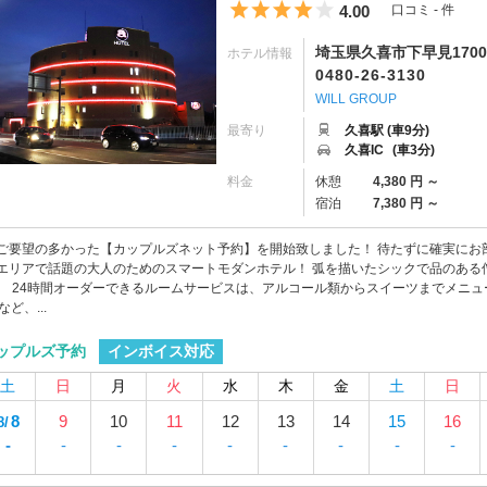
5つ星のうち4
4.00
口コミ - 件
埼玉県久喜市下早見1700
ホテル情報
0480-26-3130
WILL GROUP
最寄り
久喜駅 (車9分)
久喜IC
(車3分)
料金
休憩
4,380 円 ～
宿泊
7,380 円 ～
ご要望の多かった【カップルズネット予約】を開始致しました！ 待たずに確実にお部
エリアで話題の大人のためのスマートモダンホテル！ 弧を描いたシックで品のある
。 24時間オーダーできるルームサービスは、アルコール類からスイーツまでメニューも
iなど、...
インボイス対応
ップルズ予約
土
日
月
火
水
木
金
土
日
8
9
10
11
12
13
14
15
16
8/
-
-
-
-
-
-
-
-
-