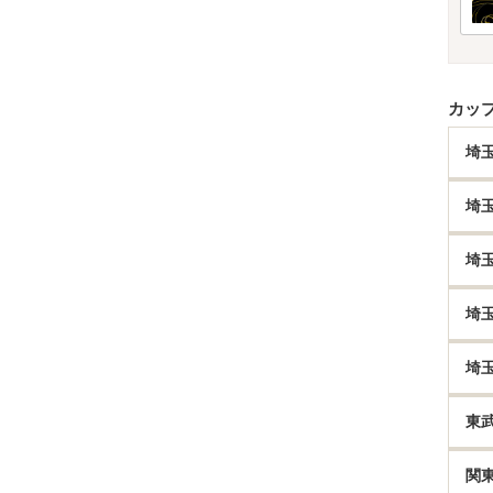
カッ
埼
埼
埼
埼
埼
東
関