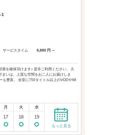
-1
サービスタイム
6,880 円 ～
屋を確保頂けます♪ 是非ご利用ください。 久
佇まいは、上質な空間をお二人にお届けしま
豊富。 全室に750タイトル以上のVODやWi
月
火
水
17
18
19
もっと見る