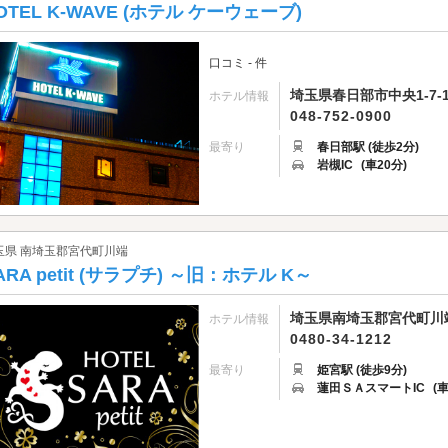
OTEL K-WAVE (ホテル ケーウェーブ)
口コミ - 件
埼玉県春日部市中央1-7-1
ホテル情報
048-752-0900
最寄り
春日部駅 (徒歩2分)
岩槻IC
(車20分)
玉県 南埼玉郡宮代町川端
ARA petit (サラプチ) ～旧：ホテル K～
埼玉県南埼玉郡宮代町川端4
ホテル情報
0480-34-1212
最寄り
姫宮駅 (徒歩9分)
蓮田ＳＡスマートIC
(