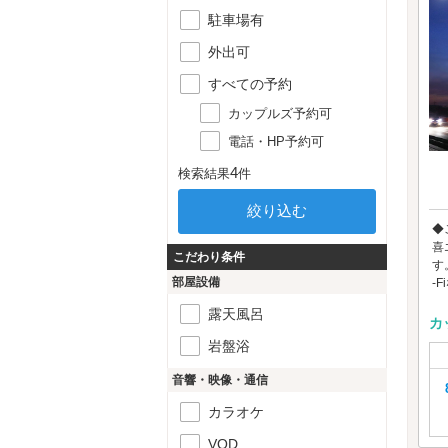
駐車場有
外出可
すべての予約
カップルズ予約可
電話・HP予約可
4
検索結果
件
◆
喜
こだわり条件
す
部屋設備
-F
露天風呂
カ
岩盤浴
音響・映像・通信
カラオケ
VOD