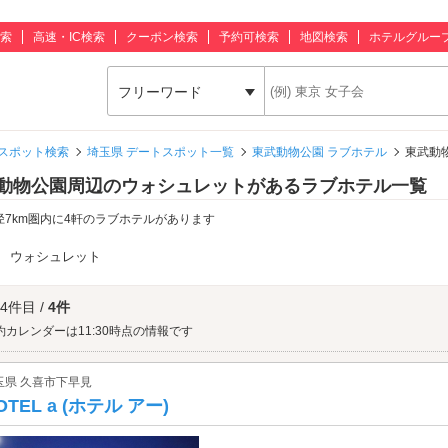
索
高速・IC検索
クーポン検索
予約可検索
地図検索
ホテルグルー
フリーワード
スポット検索
埼玉県 デートスポット一覧
東武動物公園 ラブホテル
東武動
動物公園周辺のウォシュレットがあるラブホテル一覧
径7km圏内に4軒のラブホテルがあります
：
ウォシュレット
 4件目 /
4件
約カレンダーは11:30時点の情報です
玉県 久喜市下早見
OTEL a (ホテル アー)