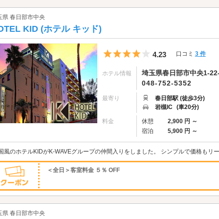
玉県 春日部市中央
OTEL KID (ホテル キッド)
5つ星のうち4
4.23
口コミ
3 件
埼玉県春日部市中央1-22-
ホテル情報
048-752-5352
最寄り
春日部駅 (徒歩3分)
岩槻IC
(車20分)
料金
休憩
2,900 円 ～
宿泊
5,900 円 ～
国風のホテルKIDがK-WAVEグループの仲間入りをしました。 シンプルで価格もリ
＜全日＞客室料金 ５％ OFF
玉県 春日部市中央