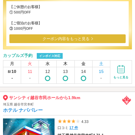
【ご休憩のお客様】
① 500円OFF
【ご宿泊のお客様】
③ 1000円OFF
クーポン内容をもっと見る
カップルズ予約
インボイス対応
月
火
水
木
金
土
10
11
12
13
14
15
8/
-
-
-
もっと見る
サンシティ越谷市民ホールから1.9km
埼玉県 越谷市宮本町
ホテル ナパバレー
5つ星のうち4
4.33
口コミ
17 件