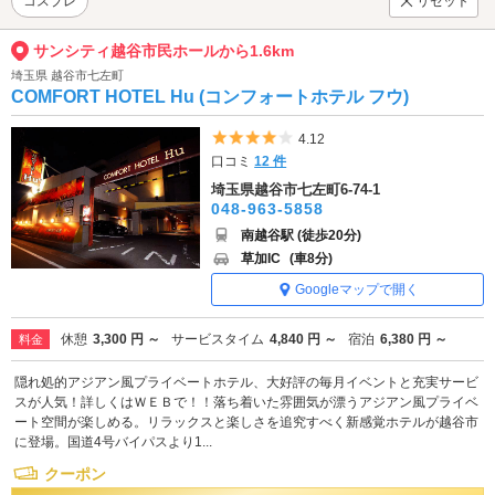
コスプレ
リセット
サンシティ越谷市民ホールから1.6km
埼玉県 越谷市七左町
COMFORT HOTEL Hu (コンフォートホテル フウ)
5つ星のうち4
4.12
口コミ
12 件
埼玉県越谷市七左町6-74-1
048-963-5858
南越谷駅 (徒歩20分)
草加IC
(車8分)
Googleマップで開く
休憩
3,300 円 ～
サービスタイム
4,840 円 ～
宿泊
6,380 円 ～
料金
隠れ処的アジアン風プライベートホテル、大好評の毎月イベントと充実サービ
スが人気！詳しくはＷＥＢで！！落ち着いた雰囲気が漂うアジアン風プライベ
ート空間が楽しめる。リラックスと楽しさを追究すべく新感覚ホテルが越谷市
に登場。国道4号バイパスより1...
クーポン