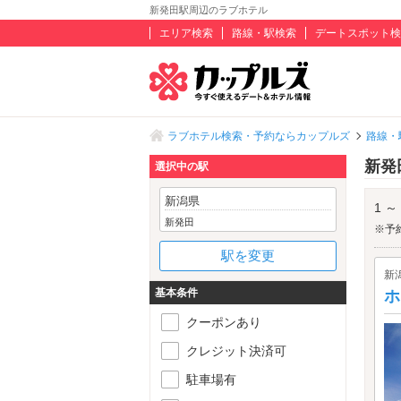
新発田駅周辺のラブホテル
エリア検索
路線・駅検索
デートスポット検
ラブホテル検索・予約ならカップルズ
路線・
新発
選択中の駅
新潟県
1 ～
新発田
※予
駅を変更
新
基本条件
ホ
クーポンあり
クレジット決済可
駐車場有