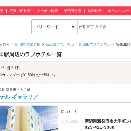
索
高速・IC検索
クーポン検索
予約可検索
地図検索
ホテルグルー
フリーワード
駅検索
新潟県 路線選択
新潟県ラブホテル
新発田市ラブホテル
新発田駅
田駅周辺のラブホテル一覧
 1件目 /
1件
約カレンダーは01:50時点の情報です
潟県 新発田市大手町
テル ギャラリア
口コミ - 件
新潟県新発田市大手町1-13
ホテル情報
025-421-3388