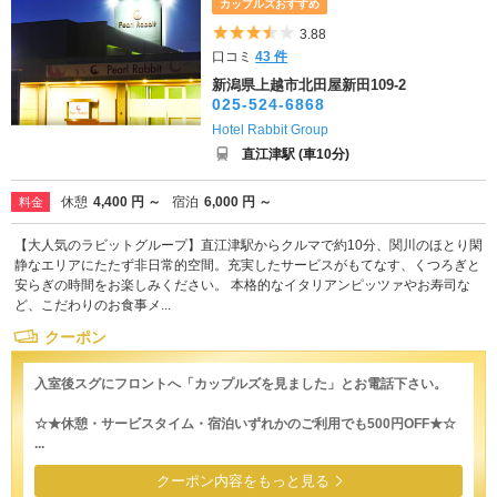
カップルズおすすめ
5つ星のうち3.5
3.88
口コミ
43 件
新潟県上越市北田屋新田109-2
025-524-6868
Hotel Rabbit Group
直江津駅 (車10分)
休憩
4,400 円 ～
宿泊
6,000 円 ～
料金
【大人気のラビットグループ】直江津駅からクルマで約10分、関川のほとり閑
静なエリアにたたず非日常的空間。充実したサービスがもてなす、くつろぎと
安らぎの時間をお楽しみください。 本格的なイタリアンピッツァやお寿司な
ど、こだわりのお食事メ...
クーポン
入室後スグにフロントへ「カップルズを見ました」とお電話下さい。
☆★休憩・サービスタイム・宿泊いずれかのご利用でも500円OFF★☆
...
クーポン内容をもっと見る