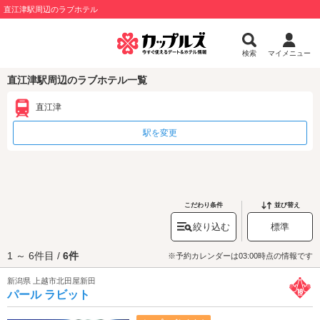
直江津駅周辺のラブホテル
検索
マイメニュー
直江津駅周辺のラブホテル一覧
直江津
駅を変更
こだわり条件
並び替え
絞り込む
標準
1 ～ 6件目 /
6件
※予約カレンダーは03:00時点の情報です
新潟県 上越市北田屋新田
パール ラビット