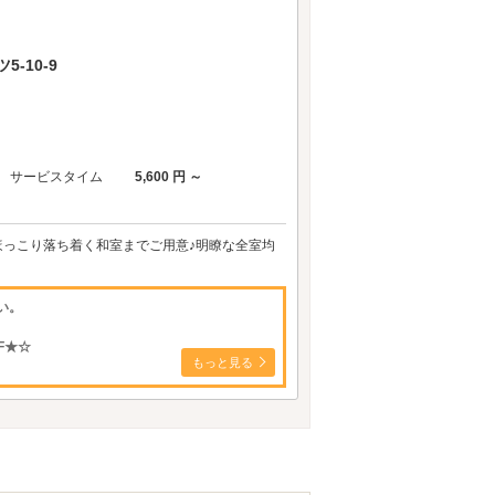
-10-9
サービスタイム
5,600 円 ～
からほっこり落ち着く和室までご用意♪明瞭な全室均
い。
F★☆
もっと見る