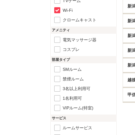
TVゲーム
新
Wi-Fi
クロームキャスト
新
アメニティ
新
電気マッサージ器
コスプレ
新
部屋タイプ
新
SMルーム
禁煙ルーム
越
3名以上利用可
甲
1名利用可
VIPルーム(特室)
サービス
ルームサービス