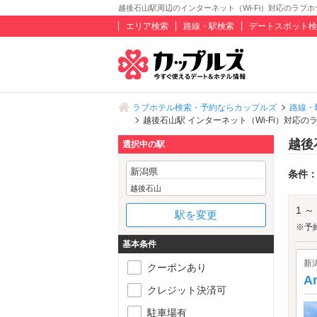
越後石山駅周辺のインターネット（Wi-Fi）対応のラブホ
エリア検索
路線・駅検索
デートスポット検
ラブホテル検索・予約ならカップルズ
路線・
越後石山駅 インターネット（Wi-Fi）対応の
越後
選択中の駅
新潟県
条件
越後石山
1 ～
駅を変更
※予
基本条件
新
クーポンあり
An
クレジット決済可
駐車場有