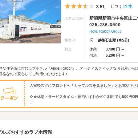
5つ星のうち3.5
3.51
口コミ
15 件
新潟県新潟市中央区山二ツ5
ホテル情報
025-286-6500
Hotel Rabbit Group
最寄り
越後石山駅 (車5分)
料金
休憩
3,400 円 ～
宿泊
5,200 円 ～
静な住宅街に佇むラブホテル『Angel Rabbit』。アーティスティックなお部屋
価格なので安心してご利用いただけます♪
入室後スグにフロントへ「カップルズを見ました」とお電話下さ
☆★休憩・サービスタイム・宿泊いずれかのご利用でも500円OF
...
プルズおすすめラブホ情報