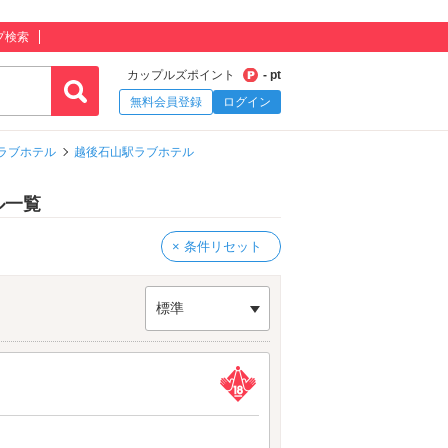
プ検索
カップルズポイント
- pt
無料会員登録
ログイン
ラブホテル
越後石山駅ラブホテル
ル一覧
× 条件リセット
標準