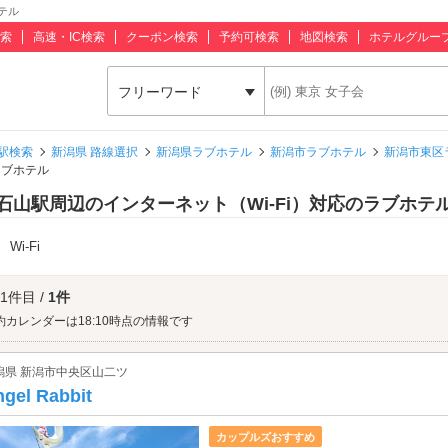
テル
索
高速・IC検索
クーポン検索
予約可検索
地図検索
ホテルグルー
フリーワード
駅検索
新潟県 路線選択
新潟県ラブホテル
新潟市ラブホテル
新潟市東区
ラブホテル
石山駅周辺のインターネット（Wi-Fi）対応のラブホテ
：
Wi-Fi
 1件目 /
1件
約カレンダーは18:10時点の情報です
潟県 新潟市中央区山二ツ
gel Rabbit
カップルズおすすめ