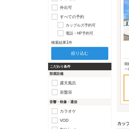
外出可
すべての予約
カップルズ予約可
電話・HP予約可
1
検索結果
件
閑
こだわり条件
一
部屋設備
露天風呂
岩盤浴
音響・映像・通信
カラオケ
VOD
カッ