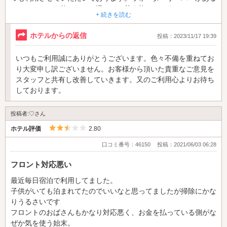
のでコーヒーを飲んだり、温かいお茶を飲んだりするのでこのホ
+ 続きを読む
テルを利用する日はあまり飲み物は持参しません。でもこの日は
ウォーターサーバーに少しもお水が入ってなく、部屋に入りすぐ
ホテルからの返信
投稿：2023/11/17 19:39
気づいて受付に電話をすると「今から変えに行くか、ウォーター
サーバーはなしかどちらか」と言われ、仕方なく変えてもらう事
いつもご利用誠にありがとうございます。色々不備を重ねてお
に。小さなおばさんスタッフと部屋で3人というなんとも気持ち
り大変申し訳ございません。お客様から頂いた貴重なご意見を
悪い事が起こりました。
スタッフと共有し改善していきます。又のご利用心よりお待ち
なぜチェックしないんでしょう？
しております。
●ウォーターサーバーの横にビニール袋に使用済みの歯ブラシが
入っていました。多分清掃をして最後にそのゴミ袋を持ち帰ろう
投稿者:♡さん
としたんでしょうが、これも気持ち悪いです。もう言いませんで
したけど。
5つ星のうち2.5
ホテル評価
2.80
●冷蔵庫が冷たくならない部屋があった。
口コミ番号：46150
投稿：2021/06/03 06:28
（冷蔵庫の中のスイッチを入れてもです）
●一階のシャンプー等のコーナーにいつもシャンプー＆コンディ
フロント対応悪い
ショナーがない。ボディーソープは沢山。
シャンプー＆コンディショナーの数を増やして欲しい。
最近毎日宿泊で利用してました。
子供がいても泊まれてたのでいいなと思ってましたが掃除にかな
細かい事を言い出したら色々ありますが思い出したのはこれぐら
りうるさいです
いです。
フロントのおばさんもかなり対応悪く、お金を払っている側がな
最後にひとつ。注文の仕方がTVのリモコンではなく自分のスマ
ぜか気を使う始末。