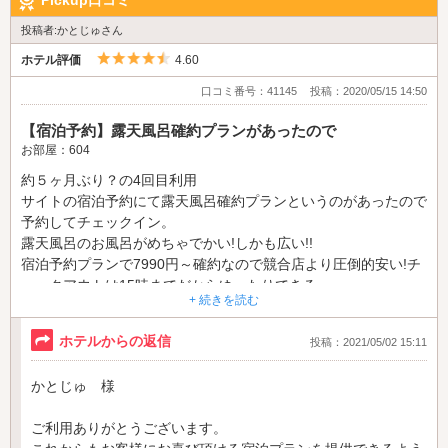
Pickup口コミ
投稿者:かとじゅさん
5つ星のうち4.5
ホテル評価
4.60
口コミ番号：41145
投稿：2020/05/15 14:50
【宿泊予約】露天風呂確約プランがあったので
お部屋：604
約５ヶ月ぶり？の4回目利用
サイトの宿泊予約にて露天風呂確約プランというのがあったので
予約してチェックイン。
露天風呂のお風呂がめちゃでかい!しかも広い!!
宿泊予約プランで7990円～確約なので競合店より圧倒的安い!チ
ェックアウトは15時までだからゆったりできる。
+ 続きを読む
フードも美味しかったしアメニティも充実し
ホテルからの返信
投稿：2021/05/02 15:11
ウォーターサーバーもありました。
お風呂は通常サイズ浴槽と露天風呂の広め浴槽2種類持ち込み用
かとじゅ 様
浴剤入れて楽しみました。
ご利用ありがとうございます。
しかし欠点はフロントにある無料アメニティの種類と中身「シャ