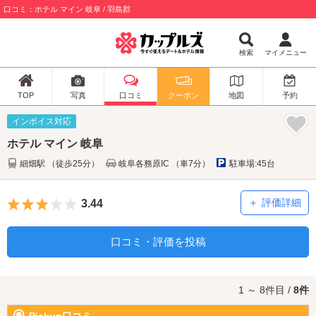
口コミ：ホテル マイン 岐阜 / 羽島郡
検索
マイメニュー
TOP
写真
口コミ
クーポン
地図
予約
インボイス対応
ホテル マイン 岐阜
細畑駅 （徒歩25分）
岐阜各務原IC （車7分）
駐車場:45台
5つ星のうち3
評価詳細
3.44
口コミ・評価を投稿
1 ～ 8件目 /
8件