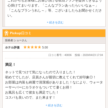
これからもお客様にお喜び頂ける宿泊プランを提供できるよう
ンプーリンスとボディソープと洗顔フォーム」20時チェックイ
心掛けてまいります。「こんなプランあったらいいなぁ～」
ン時は洗顔フォームがなく、シャンプーリンスとボディソープの
「こんなプランうれし～」等、ございましたらお聞かせくださ
種類がめちゃくちゃ少なかったので、もう少し種類があると便利
い。
かなと思います。中身も残り少なめのところ多いので補充して頂
ご指摘頂いたレンタルに関しましては、かとじゅ様のご意見を
けるとありがたい。次の人がチェックインするときに使いやすく
+ 続きを読む
参考に
する為のポイントなのでそこだけ改善して頂きたいです。
改善してまいります。ご指摘ありがとうございました。
Pickup口コミ
またのお越しをお待ちしております。
また行く機会があれば利用させていただきます。
投稿者:ショーさん
5つ星のうち5
ホテル評価
5.00
口コミ番号：40836
投稿：2020/04/23 17:04
満足！
ネットで見つけて気になったので入りました！
初めてでしたが、店員さんが親切に教えてくれて好印象◎！
お部屋は内装も綺麗で清潔感がありました！なにより、ウォータ
ーサーバーにカラオケもついてて凄くお得！
お風呂も広くて彼女も満足でした！
コスパも良いので、また来ます！
+ 続きを読む