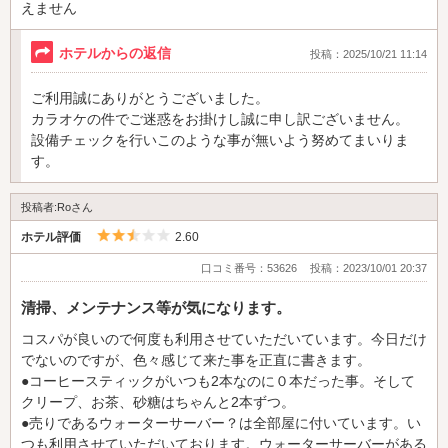
えません
ホテルからの返信
投稿：2025/10/21 11:14
ご利用誠にありがとうございました。
カラオケの件でご迷惑をお掛けし誠に申し訳ございません。
設備チェックを行いこのような事が無いよう努めてまいりま
す。
投稿者:Roさん
5つ星のうち2.5
ホテル評価
2.60
口コミ番号：53626
投稿：2023/10/01 20:37
清掃、メンテナンス等が気になります。
コスパが良いので何度も利用させていただいています。今日だけ
でないのですが、色々感じて来た事を正直に書きます。
●コーヒースティックがいつも2本なのに０本だった事。そして
クリープ、お茶、砂糖はちゃんと2本ずつ。
●売りであるウォーターサーバー？は全部屋に付いています。い
つも利用させていただいております。ウォーターサーバーがある