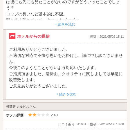
は後にも先にも見たことがないのですがどういったことでしょ
う？
コップの臭いなど基本的に不潔。
髪も多く落ちていて タオルもボロボロ。
+ 続きを読む
最低な気分で帰宅しました。
ホテルからの返信
投稿：2021/05/02 15:11
ご利用ありがとうございました。
不適切な対応で不快な思いをお掛けし、誠に申し訳ございませ
ん。
今後このようなことがないよう対応いたします。
ご指摘頂きました、清掃面、クオリティに関しましては早急に
改善致します。
ご意見ありがとうございました。
+ 続きを読む
投稿者:カルピスさん
5つ星のうち2
ホテル評価
2.40
口コミ番号：41061
投稿：2020/05/08 18:08