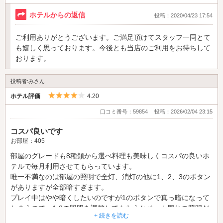
ホテルからの返信
投稿：2020/04/23 17:54
ご利用ありがとうございます。ご満足頂けてスタッフ一同とて
も嬉しく思っております。今後とも当店のご利用をお待ちして
おります。
投稿者:みさん
5つ星のうち4
ホテル評価
4.20
口コミ番号：59854
投稿：2026/02/04 23:15
コスパ良いです
お部屋：405
部屋のグレードも8種類から選べ料理も美味しくコスパの良いホ
テルで毎月利用させてもらっています。
唯一不満なのは部屋の照明で全灯、消灯の他に1、2、3のボタン
がありますが全部暗すぎます。
プレイ中はやや暗くしたいのですが1のボタンで真っ暗になって
しまうので、1-3の照明を調整してもらうかベット周りの照明だ
+ 続きを読む
け別のスイッチで無段階調節にしてもらえると嬉しいです。