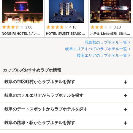
5つ星のうち3.5
5つ星のうち4
5つ星のうち3
3.60
4.18
3.13
NONBIRI HOTEL (ノンビリ ホテル)
HOTEL SWEET SEASON-L (ホテル スイートシーズン エル)
ホテル Liebe 岐阜（旧ホテルＪＪ）
羽島郡のラブホテル一覧
岐阜エリアすべてのラブホテル一覧
岐南エリアのラブホテル一覧
カップルズおすすめラブホ情報
岐阜の市区町村からラブホテルを探す
岐阜のホテルエリアからラブホテルを探す
岐阜のデートスポットからラブホテルを探す
岐阜の路線・駅からラブホテルを探す