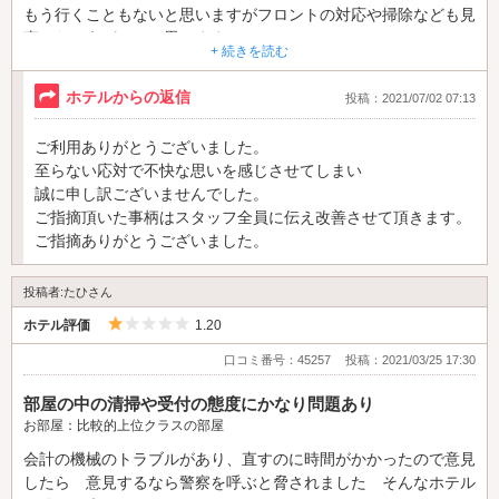
ホからになり、ビックリしました。充電が無くなるので本当に嫌
もう行くこともないと思いますがフロントの対応や掃除なども見
でした。かと言って充電器の貸し出しは出払ってしまっているの
直したほうがいいと思います。
+ 続きを読む
か、売り切れ。充電はなくなるし散々でした。前みたいにTVの
夜ご飯をホテルでオーダーして食べて朝ごはんをオーダーすると
リモコンでも注文出来るようにして欲しいです。
テーブルの上がたくさんになるので受取口に食べ終わった食器を
ホテルからの返信
投稿：2021/07/02 07:13
スマホがない人もいると思うので受付にいちいち電話したらいい
置いていても下げてくれないです。
のかな。
自分達で持ち込んで食べた弁当のゴミなどまとめて置いて退室し
ご利用ありがとうございました。
ても次行くと掃除に時間かかると…
至らない応対で不快な思いを感じさせてしまい
ご飯は美味しいです。味噌煮込みうどん、カレーうどん、冷麺、
そしてオーダーしたときもガシャンガシャンと怒ってるのかなと
誠に申し訳ございませんでした。
スウィーツ、オムライス等色々食べましたがどれも美味しいで
思うくらい音を出して品物を置いていきます。
ご指摘頂いた事柄はスタッフ全員に伝え改善させて頂きます。
す。ご当地メニューだけ会員は安くなりますが前みたいに他の物
もう少し客の気持ち考えれたらなと思います
ご指摘ありがとうございました。
も安くなったら嬉しいです。
最悪最低の糞ホテルでした
投稿者:たひさん
5つ星のうち1
ホテル評価
1.20
口コミ番号：45257
投稿：2021/03/25 17:30
部屋の中の清掃や受付の態度にかなり問題あり
お部屋：比較的上位クラスの部屋
会計の機械のトラブルがあり、直すのに時間がかかったので意見
したら 意見するなら警察を呼ぶと脅されました そんなホテル