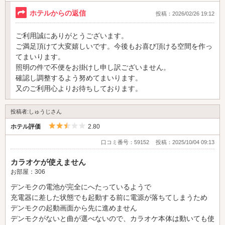
これからも利用させてもらいたいと思います。
ホテルからの返信
投稿：2026/02/26 19:12
ご利用誠にありがとうございます。
ご満足頂けて大変嬉しいです。今後もお喜び頂ける空間を作っ
てまいります。
照明の件で不便をお掛けし申し訳ございません。
確認し調整するよう努めてまいります。
又のご利用心よりお待ちしております。
投稿者:しゅうじさん
5つ星のうち2.5
ホテル評価
2.80
口コミ番号：59152
投稿：2025/10/04 09:13
カラオケが使えません
お部屋：306
デンモクの電池が完全にへたっているようで
充電器に差した状態でも起動する前に電源が落ちてしまうため
デンモクの起動画面から先に進めません
デンモクがないと曲が選べないので、カラオケ本体は動いても使