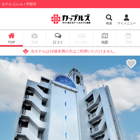
ホテル ピレル / 宇部市
検索
マイメニュー
TOP
写真
口コミ
クーポン
地図
予約
当ホテルは18歳未満の方はご利用いただけません。