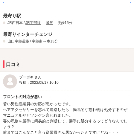
最寄り駅
JR西日本 /
JR宇部線
琴芝
-- 徒歩15分
最寄りインターチェンジ
山口宇部道路
/
宇部南
-- 車13分
口コミ
プーポキ さん
投稿：2022/08/17 10:10
フロントの対応が悪い
若い男性従業員の対応が悪かったです。
ヘアアクセサリーを忘れて連絡したら、簡易的な忘れ物は処分するのが
マニュアルだとツンケン言われました。
客の私物を勝手に簡易的と判断して、勝手に処分するってどうなんでし
ょう？
前まではこんなこと言う従業員さん居なかったんですけどね・・・