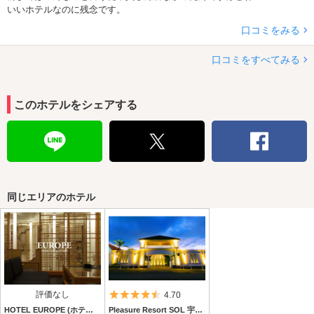
いいホテルなのに残念です。
口コミをみる
口コミをすべてみる
このホテルをシェアする
同じエリアのホテル
評価なし
5つ星のうち4.5
4.70
HOTEL EUROPE (ホテル ヨーロッパ)
Pleasure Resort SOL 宇部店 (ソル宇部店)