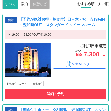
すべて
宿泊
休憩など
おすすめ順
安い順
【予約が絶対お得・朝食付】日～木・祝 ☆19時IN
宿泊
～翌10時OUT スタンダード クイーンルーム
IN 19:00 ～ 23:00 / OUT 翌10:00
ご利用日未指定
（税込）
7,300
料金
円～
空室カレンダー
事前決済（カード）
現地決済
詳細・予約
【朝食付】金・土 ☆21時IN～翌10時OUT スタン
宿泊