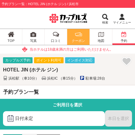
予約プラン一覧：HOTEL JIN (ホテル ジン) / 浜松市
検索
マイメニュー
TOP
写真
口コミ
クーポン
地図
予約
当ホテルは18歳未満の方はご利用いただけません。
カップルズ予約
ポイント利用可
インボイス対応
HOTEL JIN (ホテル ジン)
浜松駅 （車10分）
浜松IC （車15分）
駐車場:28台
予約プラン一覧
ご利用日を選択
日付未定
本日を選択