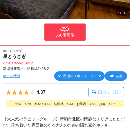
2
/
11
360度画像
ホシトウサギ
星とうさぎ
Hotel Rabbit Group
新潟県新潟市北区松潟1428-2
ホテル情報
周辺のスポット・テーマ
共有
5つ星のうち4
4.37
口コミ（21）
外観：4.29
料金：4.14
清潔感：4.43
お風呂：4.43
接客：4.57
【大人気のラビットグループ】新潟市北区の閑静なエリアにたたず
む、落ち着いた雰囲気のある大人のための隠れ家的ホテル。