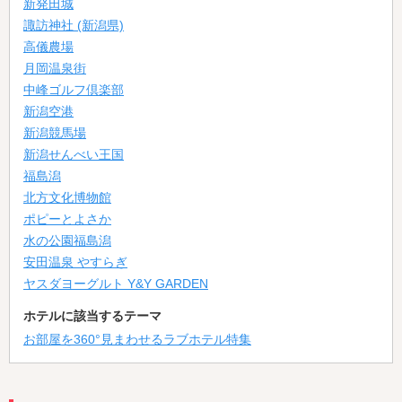
新発田城
諏訪神社 (新潟県)
高儀農場
月岡温泉街
中峰ゴルフ倶楽部
新潟空港
新潟競馬場
新潟せんべい王国
福島潟
北方文化博物館
ポピーとよさか
水の公園福島潟
安田温泉 やすらぎ
ヤスダヨーグルト Y&Y GARDEN
ホテルに該当するテーマ
お部屋を360°見まわせるラブホテル特集