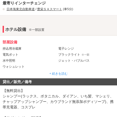
最寄りインターチェンジ
日本海東北自動車道
/
豊栄ＳＡスマート
(車5分)
ホテル設備
※一部設置
部屋設備
持込用冷蔵庫
電子レンジ
電気ポット
ブラックライト
※一部
水中照明
ジェット・バブルバス
ウォシュレット
+ 続きを読む
音響・映像・通信
貸出／販売／備考
カラオケ
VOD
Android充電器
iPhone充電器
※一部
※一部
【無料貸出】
シャンプー(ラックス、ボタニカル、ダイアン、いち髪、マシェリ、
アメニティ
チャップアップシャンプー、カウブランド無添加ボディソープ)、携
セレクトシャンプー
カールドライヤー
※一部
帯充電器、コスプレ
コスプレ
バスローブ
※一部