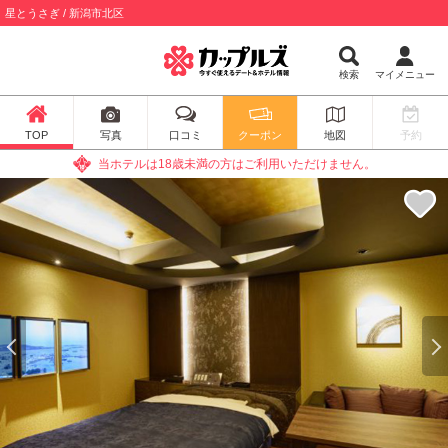
星とうさぎ / 新潟市北区
検索
マイメニュー
TOP
写真
口コミ
クーポン
地図
予約
当ホテルは18歳未満の方はご利用いただけません。