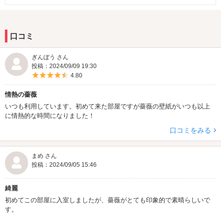
口コミ
ぎんぼう さん
投稿：2024/09/09 19:30
5つ星のうち4.5
4.80
情熱の薔薇
いつも利用しています。初めて来た部屋ですが薔薇の壁紙がいつも以上
に情熱的な時間になりました！
口コミをみる
まめ さん
投稿：2024/09/05 15:46
綺麗
初めてこの部屋に入室しましたが、薔薇がとても印象的で素晴らしいで
す。