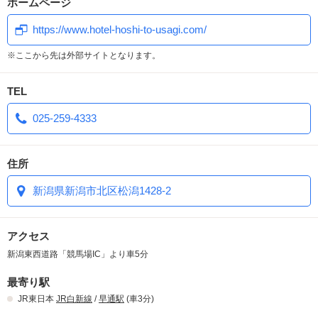
ホームページ
https://www.hotel-hoshi-to-usagi.com/
※ここから先は外部サイトとなります。
TEL
025-259-4333
住所
新潟県新潟市北区松潟1428-2
アクセス
新潟東西道路「競馬場IC」より車5分
最寄り駅
JR東日本
JR白新線
/
早通駅
(車3分)