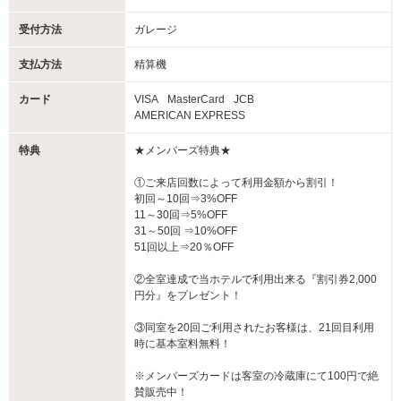
受付方法
ガレージ
支払方法
精算機
カード
VISA
MasterCard
JCB
AMERICAN EXPRESS
特典
★メンバーズ特典★
①ご来店回数によって利用金額から割引！
初回～10回⇒3%OFF
11～30回⇒5%OFF
31～50回 ⇒10%OFF
51回以上⇒20％OFF
②全室達成で当ホテルで利用出来る『割引券2,000
円分』をプレゼント！
③同室を20回ご利用されたお客様は、21回目利用
時に基本室料無料！
※メンバーズカードは客室の冷蔵庫にて100円で絶
賛販売中！