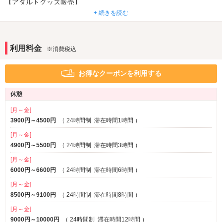
【アダルトグッズ販売】
部屋タイプ
①ソフトチューブ ②ローション ③ローター ④潮吹貝 ⑤ダブルロー
+ 続きを読む
3名以上利用可
ター ⑥エロCawaバイブ ⑦極男 ⑧電マ
1名利用可
利用料金
※消費税込
お得なクーポンを利用する
休憩
[月～金]
3900円～4500円
（
24時間制
滞在時間1時間
）
[月～金]
4900円～5500円
（
24時間制
滞在時間3時間
）
[月～金]
6000円～6600円
（
24時間制
滞在時間6時間
）
[月～金]
8500円～9100円
（
24時間制
滞在時間8時間
）
[月～金]
9000円～10000円
（
24時間制
滞在時間12時間
）