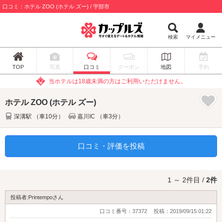
口コミ：ホテル ZOO (ホテル ズー) / 宇部市
検索
マイメニュー
TOP
写真
口コミ
クーポン
地図
予約
当ホテルは18歳未満の方はご利用いただけません。
ホテル ZOO (ホテル ズー)
深溝駅 （車10分）
嘉川IC （車3分）
口コミ・評価を投稿
1 ～ 2件目 /
2件
投稿者:Printempoさん
口コミ番号：37372
投稿：2019/09/15 01:22