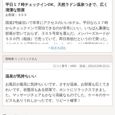
平日１７時チェックインOK、天然ラドン温泉つきで、広く
清潔な部屋
お部屋：３０５
国道2号線沿いで非常にアクセスのいいホテル。平日なら１７時
からチェックインで宿泊できるのが非常にいい。いちばん廉価な
部屋が空いておらず、３０５号室を選んだ。メンバーズカードが
５００円（税抜）で売っていて、即日有効だというので買った。
それで５００円割引なので、メンバーズカードは実質無料でもら
+ 続きを読む
える。きれいで清潔で広い部屋、大きなベッド、大きな浴室、大
きなテレビ… 家内ともども、設備には非常に満足した。サービ
投稿者:ミックニックさん
スも、ウェルカムドリンクが2人分いただけ、さらに缶ジュース
も2缶サービス。さらに、朝食まで無料サービスつきと、いたれ
口コミ番号：4450
投稿：2011/11/06 22:11
りつくせりだった。天然ラドン温泉は気持ちがよく、好きな時間
温泉が気持ちいい
に何度も入れるのがいい。バスタブが２人で入れるような大きな
サイズだったら、なおいいと思った。「暗い」というご意見があ
お風呂が最高に気持ちいいです。さすが温泉。お部屋も広くてき
ったが、エレベータの中のことだろうか。あれは、白い服が光っ
れいです。岩盤浴もある部屋で、ホントにリラックスできまし
て輝くような特殊な照明になっているので、わざと暗くしてある
た。マッサージチェアもかなり高級なものでした。ケーキのサー
のだろう。一晩７３４０円也。決して格安とはいえないが、サー
ビスもありうれしかったです。リピート確実！
ビスがよく、ホテルの方々の対応も迅速丁寧、そしてなにより、
天然ラドン温泉に好きなときに入り放題なのがいい。山口県西部
の宿泊には一押しのホテルだと思う。