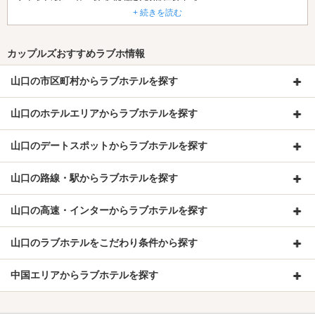
るみたいで、とっても綺麗なお部屋でした。
+ 続きを読む
露天風呂も気持ち良かった！！
ただ、露天風呂の方から小さい虫がイッパイ来ますので、ドアを
カップルズおすすめラブホ情報
閉めないと！です。
あと、洗面台のコップは、裸でドーンって置いてあったのが痛い
山口の市区町村からラブホテルを探す
かなー。
山口のホテルエリアからラブホテルを探す
飲食ありませんが、シンプルな気持ち良いホテルだったので、萩
に行く時は、また利用させてもらいます。
山口のデートスポットからラブホテルを探す
山口の路線・駅からラブホテルを探す
山口の高速・インターからラブホテルを探す
山口のラブホテルをこだわり条件から探す
中国エリアからラブホテルを探す