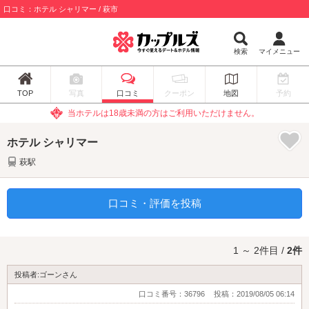
口コミ：ホテル シャリマー / 萩市
検索
マイメニュー
TOP
写真
口コミ
クーポン
地図
予約
当ホテルは18歳未満の方はご利用いただけません。
ホテル シャリマー
萩駅
口コミ・評価を投稿
1 ～ 2件目 /
2件
投稿者:ゴーンさん
口コミ番号：36796
投稿：2019/08/05 06:14