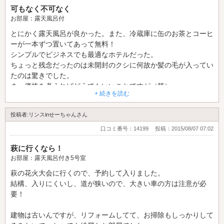
可もなく不可なく
お部屋：露天風呂付
とにかく露天風呂が良かった。また、冷蔵庫に缶のお茶とコーヒ
ーが一本ずつ置いてあって無料！
シンプルでビジネスでも最適なホテルだった。
ちょっと残念だったのは未開封のクシに何故か髪の毛が入ってい
たのは驚きでした。
まっ価格を考えればどうでもいいことですが（笑）
+ 続きを読む
投稿者:リンスinせーちゃんさん
口コミ番号：14199
投稿：2015/08/07 07:02
萩に行くなら！
お部屋：露天風呂付き5号室
萩の花火大会に行くので、予約して入りました。
結構、入りにくいし、道が狭いので、大きい車の方は注意が必
要！
建物は古いんですが、リフォームしてて、お掃除もしっかりして