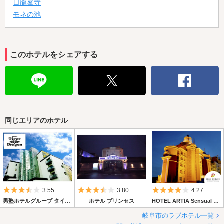
日龍峯寺
モネの池
このホテルをシェアする
同じエリアのホテル
5つ星のうち3.5
5つ星のうち3.5
5つ星のうち4
3.55
3.80
4.27
男塾ホテルグループ タイガー・アンド・ドラゴン
ホテル プリンセス
HOTEL ARTIA Sensual 岐阜店 【Best Delight Group】
岐阜市のラブホテル一覧