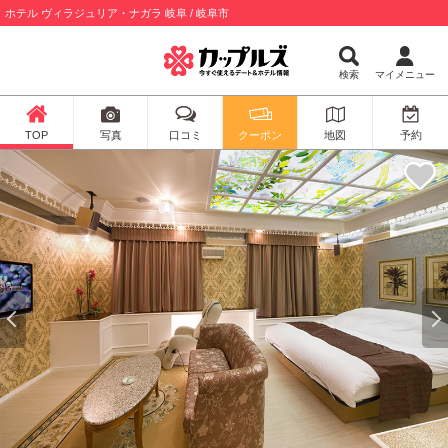
ホテル ヴィラジュリア・ナガラ 岐阜 / 岐阜市
検索
マイメニュー
TOP
写真
口コミ
クーポン
地図
予約