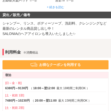
お姫様(天蓋)ベッド
浴室TV
※一部
※一部
水中照明
ジェット・バブルバス
※一部
※一部
+ 続きを読む
ウォシュレット
貸出／販売／備考
音響・映像・通信
シャンプー、リンス、ボディーソープ、洗顔料、クレンジングなど
VOD
Wi-Fi
最新のレンタル商品貸し出し中！
有線LAN
SALONIAのヘアアイロンも導入いたしました✨
Android充電器
iPhone充電器
クロームキャスト
アメニティ
利用料金
※消費税込
セレクトシャンプー
カールドライヤー
ヘアアイロン
電気マッサージ器
お得なクーポンを利用する
コスプレ
バスローブ
宿泊
部屋タイプ
3名以上利用可
1名利用可
[日～金・祝]
6380円～9130円
（
18:00～翌12:00
最大 18時間ご利用OK
）
サービス
[土・祝前 1部]
ルームサービス
女子会
7480円～10230円
（
20:00～翌11:00
最大 15時間ご利用OK
）
[土・祝前 2部]