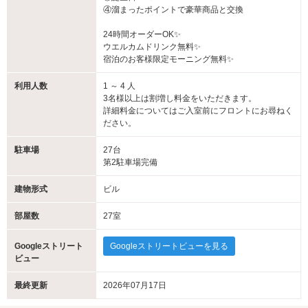
④溜まったポイントで豪華商品と交換
24時間オーダーOK✨
ウエルカムドリンク無料✨
宿泊のお客様限定モーニング無料✨
利用人数
1 ～ 4 人
3名様以上は割増し料金をいただきます。
詳細料金についてはご入室前にフロントにお尋ねく
ださい。
駐車場
27台
第2駐車場完備
建物形式
ビル
部屋数
27室
Googleストリート
Googleストリートビューを見る
ビュー
最終更新
2026年07月17日