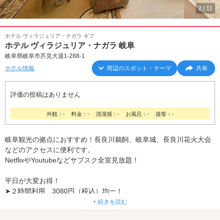
2
/
11
ホテル ヴィラジュリア・ナガラ ギフ
ホテル ヴィラジュリア・ナガラ 岐阜
岐阜県岐阜市芥見大退1-288-1
ホテル情報
周辺のスポット・テーマ
共有
評価の投稿はありません
外観：-
料金：-
清潔感：-
お風呂：-
接客：-
岐阜観光の拠点におすすめ！長良川鵜飼、岐阜城、長良川花火大会
などのアクセスに便利です。
NetflixやYoutubeなどサブスク全室見放題！
平日が大変お得！
➤２時間利用 3080円（税込）均一！
➤22時IN～翌14時OUTまでゆったり宿泊 5,500円（税込）均一！
+ 続きを読む