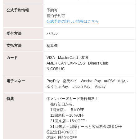
公式予約情報
予約可
宿泊予約可
公式予約の詳しい情報はこちら
受付方法
パネル
支払方法
精算機
カード
VISA
MasterCard
JCB
AMERICAN EXPRESS
Diners Club
NICOS UC
電子マネー
PayPay
楽天ペイ
Wechat Pay
auPAY
d払い
ゆうちょPay、 J-coin Pay、 Alipay
特典
①メンバーズカード発行無料！
発行初日から、
1回来店～ 5％OFF
11回来店～10％OFF
21回来店～15％OFF
31回来店～以降ずーっと客室料金20％OFF
②記念日40％OFF
③誕生日50％OFF