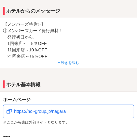
お得すぎるサービスが売り！
➤アルコールを含むドリンク2杯無料！ご来館された皆様対象※
ホテルからのメッセージ
➤3種の和洋食モーニング無料！ご宿泊者様限定※
➤メンバーズカード発行無料！溜まったポイントは素敵な商品と交
【メンバーズ特典✨】
換いただけます（カタログはお部屋にあります♪）
①メンバーズカード発行無料！
発行初日から、
1回来店～ 5％OFF
11回来店～10％OFF
21回来店～15％OFF
31回来店～以降ずーっと客室料金20％OFF
+ 続きを読む
②記念日40％OFF
③誕生日50％OFF
④溜まったポイントで豪華商品と交換
ホテル基本情報
【ビューティー・エステバス導入✨】
ホームページ
（対象部屋：201、202、211、301、302、311、401、402、411号
室）
https://noi-group.jp/nagara
酵素をたっぷり含んだ無数の超微細な泡が、身体の汚れをきれいに
してくれます。
※ここから先は外部サイトとなります。
お風呂上がりのお肌はしっとりスベスベ、美肌美人の出来あがり♪^^
美白・美肌効果／ダイエット効果／保湿効果／マッサージ効果／リ