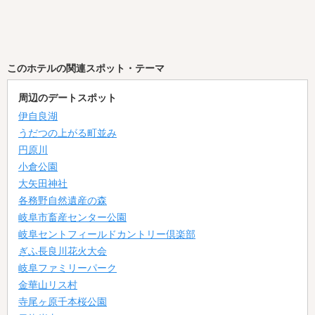
このホテルの関連スポット・テーマ
周辺のデートスポット
伊自良湖
うだつの上がる町並み
円原川
小倉公園
大矢田神社
各務野自然遺産の森
岐阜市畜産センター公園
岐阜セントフィールドカントリー倶楽部
ぎふ長良川花火大会
岐阜ファミリーパーク
金華山リス村
寺尾ヶ原千本桜公園