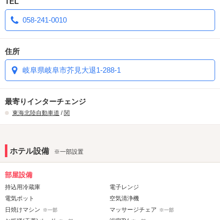
TEL
ラクゼーション効果
058-241-0010
【NetflixやYoutubeなどサブスク全室見放題✨】
全室導入いたしました！📺
電子レンジも完備しておりますので、持ち込みＯＫなのでお菓子パ
住所
ーティーしながら観てみたり♪
岐阜県岐阜市芥見大退1-288-1
最寄りインターチェンジ
東海北陸自動車道
/
関
ホテル設備
※一部設置
部屋設備
持込用冷蔵庫
電子レンジ
電気ポット
空気清浄機
日焼けマシン
マッサージチェア
※一部
※一部