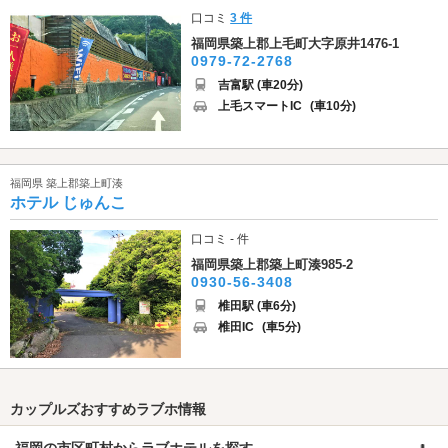
口コミ
3 件
福岡県築上郡上毛町大字原井1476-1
0979-72-2768
吉富駅 (車20分)
上毛スマートIC
(車10分)
福岡県 築上郡築上町湊
ホテル じゅんこ
口コミ - 件
福岡県築上郡築上町湊985-2
0930-56-3408
椎田駅 (車6分)
椎田IC
(車5分)
カップルズおすすめラブホ情報