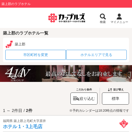
築上郡のラブホテル
検索
マイメニュー
築上郡のラブホテル一覧
築上郡
市区町村を変更
ホテルエリアで見る
こだわり条件
並び替え
絞り込む
標準
1 ～ 2件目 /
2件
※予約カレンダーは18:20時点の情報です
福岡県 築上郡上毛町大字原井
ホテル 1・3上毛店