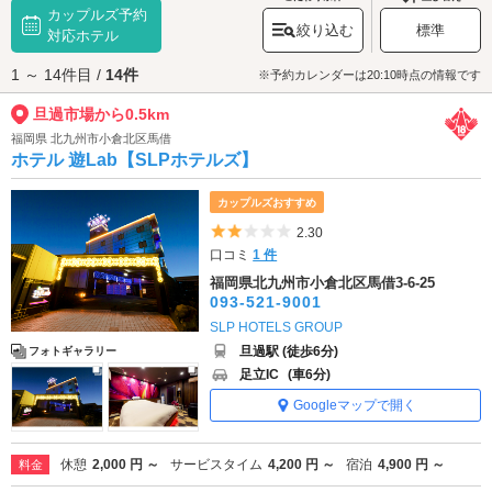
カップルズ予約
台所」とも称されるグルメスポットでお買い物や食べ歩きをお楽しみくだ
絞り込む
標準
さい。
対応ホテル
旦過市場へは、
小倉・門司エリアのラブホテル
からもアクセスが便利で
1 ～ 14件目 /
14件
す。
※予約カレンダーは20:10時点の情報です
旦過市場から0.5km
福岡県 北九州市小倉北区馬借
ホテル 遊Lab【SLPホテルズ】
カップルズおすすめ
5つ星のうち2
2.30
口コミ
1 件
福岡県北九州市小倉北区馬借3-6-25
093-521-9001
SLP HOTELS GROUP
旦過駅 (徒歩6分)
フォトギャラリー
足立IC
(車6分)
Googleマップで開く
休憩
2,000 円 ～
サービスタイム
4,200 円 ～
宿泊
4,900 円 ～
料金