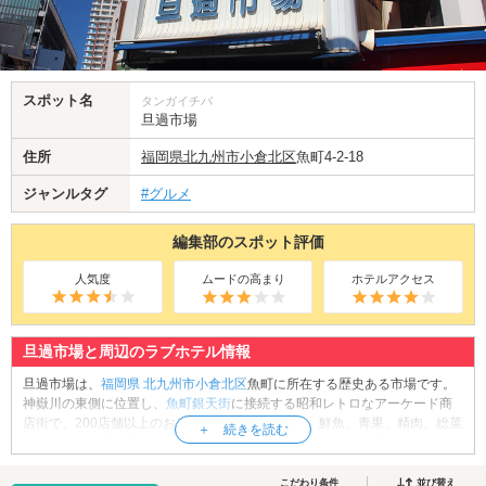
スポット名
タンガイチバ
旦過市場
住所
福岡県
北九州市小倉北区
魚町4-2-18
ジャンルタグ
#グルメ
編集部のスポット評価
人気度
ムードの高まり
ホテルアクセス
旦過市場と周辺のラブホテル情報
旦過市場は、
福岡県
北九州市小倉北区
魚町に所在する歴史ある市場です。
神嶽川の東側に位置し、
魚町銀天街
に接続する昭和レトロなアーケード商
店街で、200店舗以上のお店が軒を連ねています。鮮魚、青果、精肉、総菜
など、生鮮食品を取り扱うお店が多数を占めますが、郷土料理の「じんだ
煮」や、こだわりのおでん、鯨肉を取り扱うお店も点在しています。その
他、お洒落なカフェやブラッスリーなどの飲食店も人気です。「北九州の
こだわり条件
並び替え