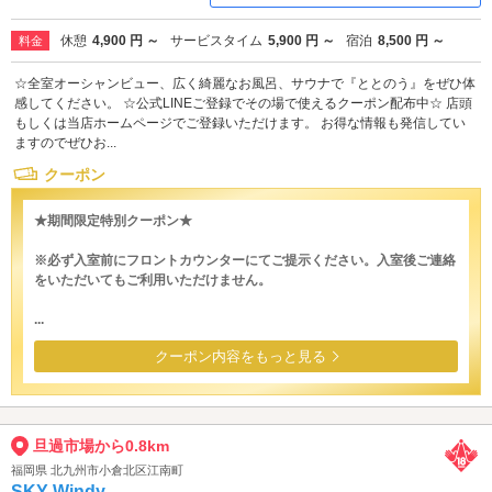
休憩
4,900 円 ～
サービスタイム
5,900 円 ～
宿泊
8,500 円 ～
料金
☆全室オーシャンビュー、広く綺麗なお風呂、サウナで『ととのう』をぜひ体
感してください。 ☆公式LINEご登録でその場で使えるクーポン配布中☆ 店頭
もしくは当店ホームページでご登録いただけます。 お得な情報も発信してい
ますのでぜひお...
クーポン
★期間限定特別クーポン★
※必ず入室前にフロントカウンターにてご提示ください。入室後ご連絡
をいただいてもご利用いただけません。
...
クーポン内容をもっと見る
旦過市場から0.8km
福岡県 北九州市小倉北区江南町
SKY Windy