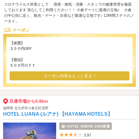
コロナウイルス対策として、 清掃・換気・消毒・スタッフの健康管理を徹底
しております 安心してご利用ください！！ 小倉デートに最適の立地♪ 小倉
の中心街に近く、観光・デート・出張など最適な立地です♪ 12時間ステイのノ
ータイ...
クーポン
【休憩】
３００円OFF
【宿泊】
５００円ＯＦＦ
クーポン内容をもっと見る
旦過市場から0.8km
福岡県 北九州市小倉北区浅野
HOTEL LUANA (ルアナ) 【HAYAMA HOTELS】
HOTEL AWARD 2026受賞
5つ星のうち3.5
3.97