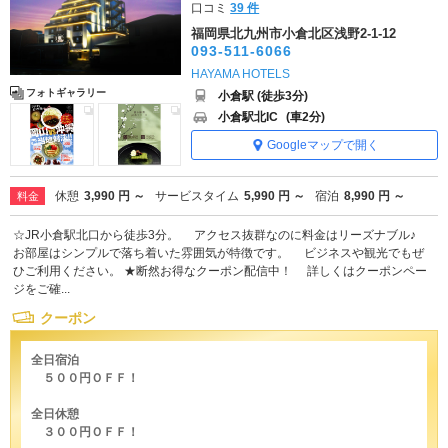
口コミ
39 件
福岡県北九州市小倉北区浅野2-1-12
093-511-6066
HAYAMA HOTELS
フォトギャラリー
小倉駅 (徒歩3分)
小倉駅北IC
(車2分)
Googleマップで開く
休憩
3,990 円 ～
サービスタイム
5,990 円 ～
宿泊
8,990 円 ～
料金
☆JR小倉駅北口から徒歩3分。 アクセス抜群なのに料金はリーズナブル♪
お部屋はシンプルで落ち着いた雰囲気が特徴です。 ビジネスや観光でもぜ
ひご利用ください。 ★断然お得なクーポン配信中！ 詳しくはクーポンペー
ジをご確...
クーポン
全日宿泊
５００円ＯＦＦ！
全日休憩
３００円ＯＦＦ！