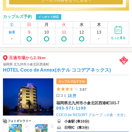
クーポン内容をもっと見る
カップルズ予約
インボイス対応
土
日
月
火
水
木
8
9
10
11
12
13
8/
-
-
もっと見る
旦過市場から2.3km
福岡県 北九州市小倉北区西港町
HOTEL Coco de Annex(ホテル ココデアネックス)
カップルズおすすめ
5つ星のうち3.5
3.87
口コミ
16 件
福岡県北九州市小倉北区西港町101-7
093-571-1199
COCO de RESORT グループ（小倉・大分）
小倉駅 (車10分)
フォトギャラリー
日明IC
(車3分)