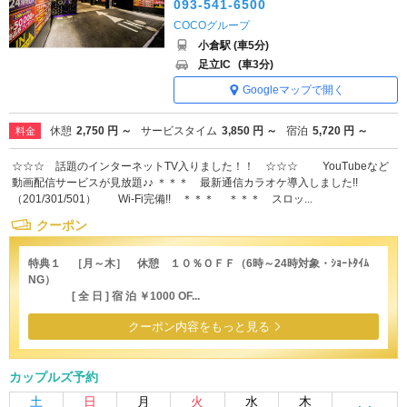
093-541-6500
COCOグループ
小倉駅 (車5分)
足立IC
(車3分)
Googleマップで開く
休憩
2,750 円 ～
サービスタイム
3,850 円 ～
宿泊
5,720 円 ～
料金
☆☆☆ 話題のインターネットTV入りました！！ ☆☆☆ YouTubeなど
動画配信サービスが見放題♪♪ ＊＊＊ 最新通信カラオケ導入しました!!
（201/301/501） Wi-Fi完備!! ＊＊＊ ＊＊＊ スロッ...
クーポン
特典１ ［月～木］ 休憩 １０％ＯＦＦ（6時～24時対象・ｼｮｰﾄﾀｲﾑ
NG）
[ 全 日 ] 宿 泊 ￥1000 OF...
クーポン内容をもっと見る
カップルズ予約
土
日
月
火
水
木