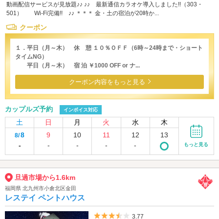
動画配信サービスが見放題♪♪ ♪♪ 最新通信カラオケ導入しました!!（303・
501） Wi-Fi完備!! ♪♪ ＊＊＊ 金・土の宿泊が20時か...
クーポン
１．平日（月～木） 休 憩 １０％ＯＦＦ（6時～24時まで・ショート
タイムNG）
平日（月～木） 宿 泊 ￥1000 OFF or ナ...
クーポン内容をもっと見る
カップルズ予約
インボイス対応
土
日
月
火
水
木
8
9
10
11
12
13
8/
-
-
-
-
-
もっと見る
旦過市場から1.6km
福岡県 北九州市小倉北区金田
レステイ ペントハウス
5つ星のうち3.5
3.77