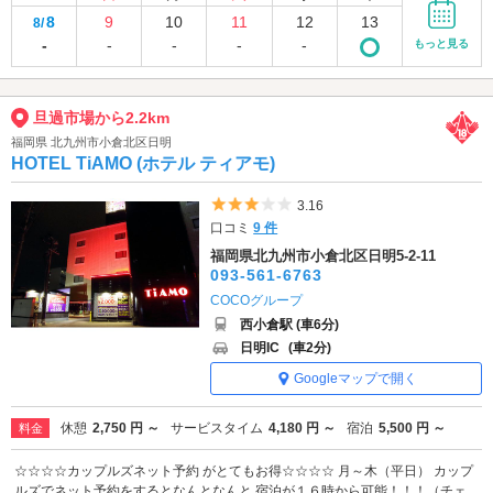
8
9
10
11
12
13
8/
-
-
-
-
-
もっと見る
旦過市場から2.2km
福岡県 北九州市小倉北区日明
HOTEL TiAMO (ホテル ティアモ)
5つ星のうち3
3.16
口コミ
9 件
福岡県北九州市小倉北区日明5-2-11
093-561-6763
COCOグループ
西小倉駅 (車6分)
日明IC
(車2分)
Googleマップで開く
休憩
2,750 円 ～
サービスタイム
4,180 円 ～
宿泊
5,500 円 ～
料金
☆☆☆☆カップルズネット予約 がとてもお得☆☆☆☆ 月～木（平日） カップ
ルズでネット予約をするとなんとなんと 宿泊が１６時から可能！！！（チェ