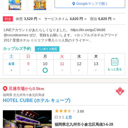
Googleマップで開く
休憩
3,520 円 ～
サービスタイム
4,620 円 ～
宿泊
6,820 円 ～
料金
LINEアカウントがあたらしくなりました。 https://lin.ee/guCWs96
@cocodeannex ぜひ、登録をお願いします。 ○カップルズホテルアワード
2017 受賞ホテル ☆☆リファ導入☆☆人気のドライヤー...
カップルズ予約
インボイス対応
土
日
月
火
水
木
8
9
10
11
12
13
8/
-
-
-
-
-
もっと見る
旦過市場から0.5km
福岡県 北九州市小倉北区馬借
HOTEL CUBE (ホテル キューブ)
5つ星のうち3.5
3.88
口コミ
2 件
福岡県北九州市小倉北区馬借3-6-28