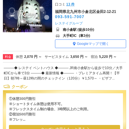
口コミ
13 件
福岡県北九州市小倉北区金田2-12-21
093-591-7007
レステイグループ
南小倉駅 (徒歩10分)
大手町IC
(車3分)
Googleマップで開く
休憩
2,070 円 ～
サービスタイム
3,650 円 ～
宿泊
5,220 円 ～
料金
―――◆ レステイ ペントハウス ◆――― JR南小倉駅から徒歩で10分／大手
町ICから車で3分 ―――◆ 最新情報 ◆――― ・プレミアタイム再開！【平
日】朝7時～昼12時の間のチェックイン（120分）￥1,570～ ・ピザフ...
クーポン
①休憩300円割引
※ショートタイム休憩は使用不可。
※フレックスタイム制の場合、3時間以上のご利用。
②宿泊500円割引
※フレッ...