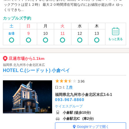
ックアウトは翌１２時） 最大２０時間滞在可能なのにお値段が超お得♬ ゆっ
くりできち...
カップルズ予約
土
日
月
火
水
木
8
9
10
11
12
13
8/
もっと見る
旦過市場から1.1km
福岡県 北九州市小倉北区末広
HOTEL C.(シードット) 小倉ベイ
5つ星のうち3.5
3.96
口コミ
7 件
福岡県北九州市小倉北区末広1-6-1
093-967-8860
ケイエスグループ
小倉駅 (徒歩10分)
小倉駅北IC
(車2分)
Googleマップで開く