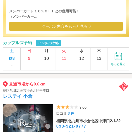
メンバーカード１０%ＯＦＦとの併用可能！
（メンバーカー...
クーポン内容をもっと見る
カップルズ予約
インボイス対応
土
日
月
火
水
木
8
9
10
11
12
13
8/
-
-
-
-
-
-
もっと見る
旦過市場から0.6km
福岡県 北九州市小倉北区中津口
レステイ 小倉
5つ星のうち3
3.00
口コミ
3 件
福岡県北九州市小倉北区中津口2-1-82
093-521-0777