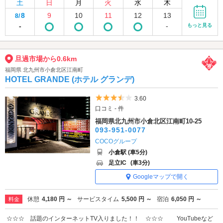
土
日
月
火
水
木
8
9
10
11
12
13
8/
-
-
もっと見る
旦過市場から0.6km
福岡県 北九州市小倉北区江南町
HOTEL GRANDE (ホテル グランデ)
5つ星のうち3.5
3.60
口コミ - 件
福岡県北九州市小倉北区江南町10-25
093-951-0077
COCOグループ
小倉駅 (車5分)
足立IC
(車3分)
Googleマップで開く
休憩
4,180 円 ～
サービスタイム
5,500 円 ～
宿泊
6,050 円 ～
料金
☆☆☆ 話題のインターネットTV入りました！！ ☆☆☆ YouTubeなど