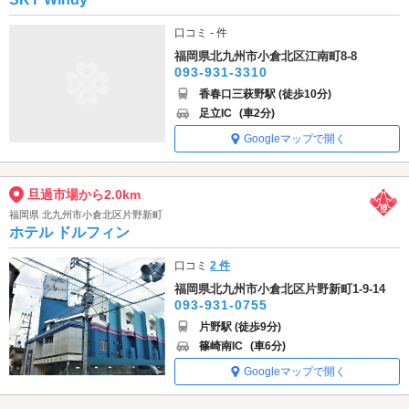
口コミ - 件
福岡県北九州市小倉北区江南町8-8
093-931-3310
香春口三萩野駅 (徒歩10分)
足立IC
(車2分)
Googleマップで開く
旦過市場から2.0km
福岡県 北九州市小倉北区片野新町
ホテル ドルフィン
口コミ
2 件
福岡県北九州市小倉北区片野新町1-9-14
093-931-0755
片野駅 (徒歩9分)
篠崎南IC
(車6分)
Googleマップで開く