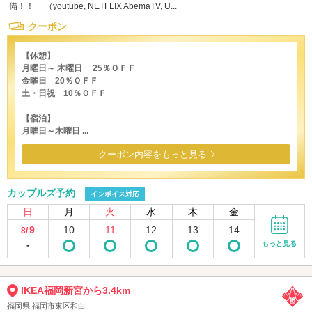
備！！ （youtube, NETFLIX AbemaTV, U...
クーポン
【休憩】
月曜日～ 木曜日 25％ＯＦＦ
金曜日 20％ＯＦＦ
土・日祝 10％ＯＦＦ
【宿泊】
月曜日～木曜日 ...
クーポン内容をもっと見る
カップルズ予約
インボイス対応
日
月
火
水
木
金
9
10
11
12
13
14
8/
-
もっと見る
IKEA福岡新宮から3.4km
福岡県 福岡市東区和白