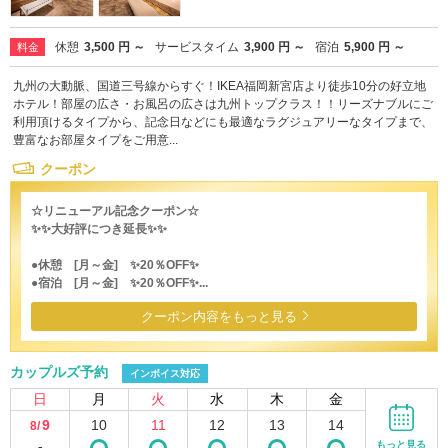
休憩
3,500 円 ～
サービスタイム
3,900 円 ～
宿泊
5,900 円 ～
料金
九州の大動脈、国道三号線からすぐ！IKEA福岡新宮店より徒歩10分の好立地
ホテル！部屋の広さ・お風呂の広さは九州トップクラス！！リーズナブルにご
利用頂けるタイプから、記念日などにも最適なラグジュアリーなタイプまで、
豊富なお部屋タイプをご用意...
クーポン
☆リニューアル記念クーポン☆
✨✨大好評につき延長✨✨
●休憩 [月～金] ✨20％OFF✨
●宿泊 [月～金] ✨20％OFF✨...
クーポン内容をもっと見る
カップルズ予約
インボイス対応
日
月
火
水
木
金
9
10
11
12
13
14
8/
-
もっと見る