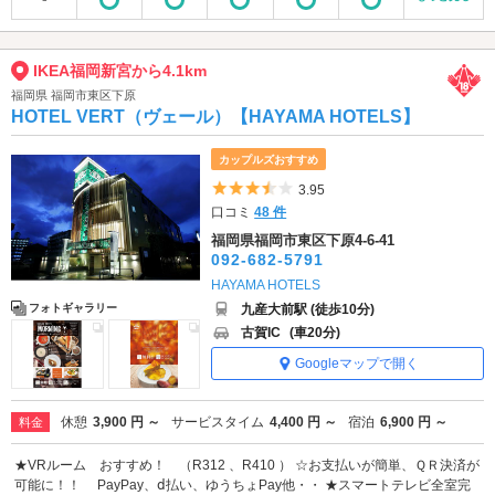
IKEA福岡新宮から4.1km
福岡県 福岡市東区下原
HOTEL VERT（ヴェール）【HAYAMA HOTELS】
カップルズおすすめ
5つ星のうち3.5
3.95
口コミ
48 件
福岡県福岡市東区下原4-6-41
092-682-5791
HAYAMA HOTELS
九産大前駅 (徒歩10分)
フォトギャラリー
古賀IC
(車20分)
Googleマップで開く
休憩
3,900 円 ～
サービスタイム
4,400 円 ～
宿泊
6,900 円 ～
料金
★VRルーム おすすめ！ （R312 、R410 ） ☆お支払いが簡単、ＱＲ決済が
可能に！！ PayPay、ⅾ払い、ゆうちょPay他・・ ★スマートテレビ全室完