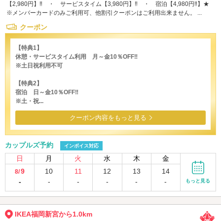
【2,980円】‼ ・ サービスタイム【3,980円】‼ ・ 宿泊【4,980円‼】★
※メンバーカードのみご利用可、他割引クーポンはご利用出来ません。 ...
クーポン
【特典1】
休憩・サービスタイム利用 月～金10％OFF‼
※土日祝利用不可
【特典2】
宿泊 日～金10％OFF‼
※土・祝...
クーポン内容をもっと見る
カップルズ予約
インボイス対応
日
月
火
水
木
金
9
10
11
12
13
14
8/
-
-
-
-
-
-
もっと見る
IKEA福岡新宮から1.0km