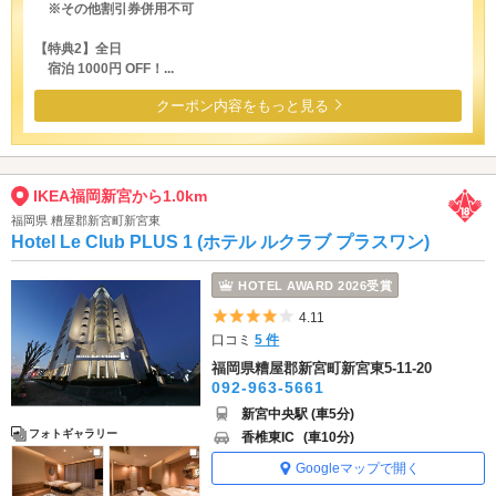
※その他割引券併用不可
【特典2】全日
宿泊 1000円 OFF！...
クーポン内容をもっと見る
IKEA福岡新宮から1.0km
福岡県 糟屋郡新宮町新宮東
Hotel Le Club PLUS 1 (ホテル ルクラブ プラスワン)
HOTEL AWARD 2026受賞
5つ星のうち4
4.11
口コミ
5 件
福岡県糟屋郡新宮町新宮東5-11-20
092-963-5661
新宮中央駅 (車5分)
フォトギャラリー
香椎東IC
(車10分)
Googleマップで開く