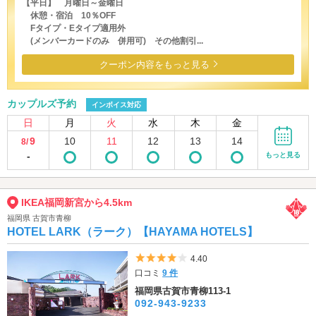
【平日】 月曜日～金曜日
休憩・宿泊 10％OFF
Fタイプ・Eタイプ適用外
(メンバーカードのみ 併用可) その他割引...
クーポン内容をもっと見る
カップルズ予約
インボイス対応
日
月
火
水
木
金
9
10
11
12
13
14
8/
-
もっと見る
IKEA福岡新宮から4.5km
福岡県 古賀市青柳
HOTEL LARK（ラーク）【HAYAMA HOTELS】
5つ星のうち4
4.40
口コミ
9 件
福岡県古賀市青柳113-1
092-943-9233