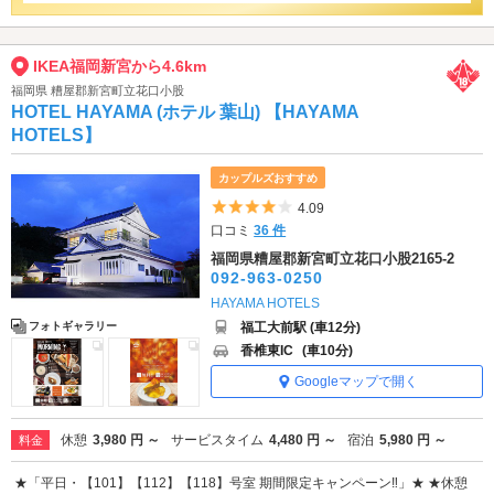
IKEA福岡新宮から4.6km
福岡県 糟屋郡新宮町立花口小股
HOTEL HAYAMA (ホテル 葉山) 【HAYAMA
HOTELS】
カップルズおすすめ
5つ星のうち4
4.09
口コミ
36 件
福岡県糟屋郡新宮町立花口小股2165-2
092-963-0250
HAYAMA HOTELS
福工大前駅 (車12分)
フォトギャラリー
香椎東IC
(車10分)
Googleマップで開く
休憩
3,980 円 ～
サービスタイム
4,480 円 ～
宿泊
5,980 円 ～
料金
★「平日・【101】【112】【118】号室 期間限定キャンペーン‼」★ ★休憩