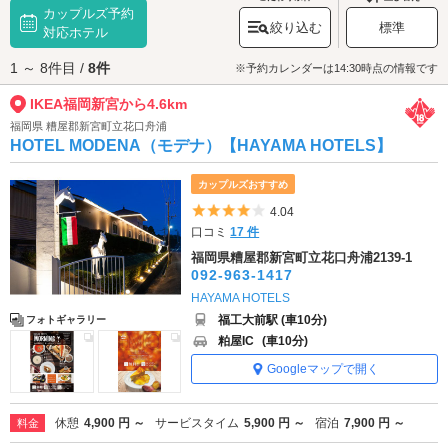
カップルズ予約
ながら同棲計画を立てたり、ペアのマグカップや食器を揃えたら、2人の絆
絞り込む
標準
がさらに深まること間違いなしです。イケアデートでラブラブなひと時を
対応ホテル
お楽しみください♪
1 ～ 8件目 /
8件
IKEA福岡新宮へは、
新宮・糟屋エリアのラブホテル
からもアクセスが便利
※予約カレンダーは14:30時点の情報です
です。
IKEA福岡新宮から4.6km
福岡県 糟屋郡新宮町立花口舟浦
HOTEL MODENA（モデナ）【HAYAMA HOTELS】
カップルズおすすめ
5つ星のうち4
4.04
口コミ
17 件
福岡県糟屋郡新宮町立花口舟浦2139-1
092-963-1417
HAYAMA HOTELS
福工大前駅 (車10分)
フォトギャラリー
粕屋IC
(車10分)
Googleマップで開く
休憩
4,900 円 ～
サービスタイム
5,900 円 ～
宿泊
7,900 円 ～
料金