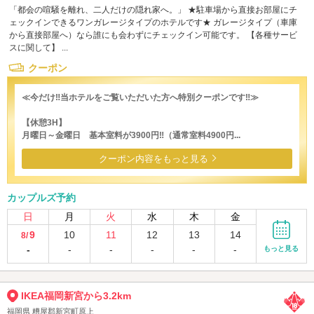
「都会の喧騒を離れ、二人だけの隠れ家へ。」 ★駐車場から直接お部屋にチ
ェックインできるワンガレージタイプのホテルです★ ガレージタイプ（車庫
から直接部屋へ）なら誰にも会わずにチェックイン可能です。 【各種サービ
スに関して】 ...
クーポン
≪今だけ‼当ホテルをご覧いただいた方へ特別クーポンです‼≫
【休憩3H】
月曜日～金曜日 基本室料が3900円‼（通常室料4900円...
クーポン内容をもっと見る
カップルズ予約
日
月
火
水
木
金
9
10
11
12
13
14
8/
-
-
-
-
-
-
もっと見る
IKEA福岡新宮から3.2km
福岡県 糟屋郡新宮町原上