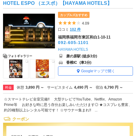
HOTEL ESPO （エスポ）【HAYAMA HOTELS】
カップルズおすすめ
5つ星のうち4
4.09
口コミ
102 件
福岡県福岡市東区和白1-10-11
092-605-1101
HAYAMA HOTELS
唐の原駅 (徒歩3分)
フォトギャラリー
香椎IC
(車3分)
Googleマップで開く
休憩
3,890 円 ～
サービスタイム
4,490 円 ～
宿泊
6,790 円 ～
料金
☆スマートテレビ全室完備!! 大型テレビでYouTube、Netflix、Amazon
Prime等 お好きな時に思う存分お楽しみいただけます◎ ★コスプレも豊富、
約20種類以上レンタル可能です！ ☆サウナー集まれ!! ...
クーポン