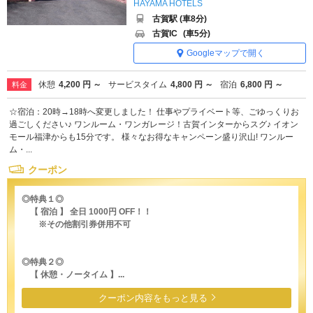
HAYAMA HOTELS
古賀駅 (車8分)
古賀IC
(車5分)
Googleマップで開く
休憩
4,200 円 ～
サービスタイム
4,800 円 ～
宿泊
6,800 円 ～
料金
☆宿泊：20時→18時へ変更しました！ 仕事やプライベート等、ごゆっくりお
過ごしください♪ ワンルーム・ワンガレージ！古賀インターからスグ♪ イオン
モール福津からも15分です。 様々なお得なキャンペーン盛り沢山! ワンルー
ム・...
クーポン
◎特典１◎
【 宿泊 】 全日 1000円 OFF！！
※その他割引券併用不可
◎特典２◎
【 休憩・ノータイム 】...
クーポン内容をもっと見る