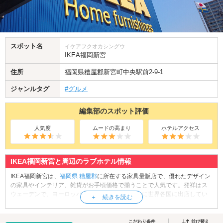
スポット名
イケアフクオカシングウ
IKEA福岡新宮
住所
福岡県
糟屋郡
新宮町中央駅前2-9-1
ジャンルタグ
#グルメ
編集部のスポット評価
人気度
ムードの高まり
ホテルアクセス
IKEA福岡新宮と周辺のラブホテル情報
IKEA福岡新宮は、
福岡県
糟屋郡
に所在する家具量販店で、優れたデザイン
の家具やインテリア、雑貨がお手頃価格で揃うことで人気です。発祥はス
ウェーデンで、ヨーロッパや北米、アジアを中心に世界各国に出店してい
ます。また、ミートボールやサーモンマリネなど、スウェーデンのグルメ
をリーズナブルな価格で楽しめるレストラン、ソフトクリームやホットド
ッグなど軽食を提供するカフェなども好評です。ベッドルームの家具を見
こだわり条件
並び替え