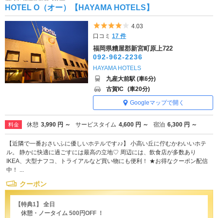
HOTEL O（オー）【HAYAMA HOTELS】
5つ星のうち4
4.03
口コミ
17 件
福岡県糟屋郡新宮町原上722
092-962-2236
HAYAMA HOTELS
九産大前駅 (車6分)
古賀IC
(車20分)
Googleマップで開く
休憩
3,990 円 ～
サービスタイム
4,600 円 ～
宿泊
6,300 円 ～
料金
【近隣で一番おさいふに優しいホテルです♪♪】 小高い丘に佇むかわいいホテ
ル。 静かに快適に過ごすには最高の立地♡ 周辺には、飲食店が多数あり
IKEA、大型ナフコ、トライアルなど買い物にも便利！ ★お得なクーポン配信
中！ ...
クーポン
【特典1】 全日
休憩・ノータイム 500円OFF ！