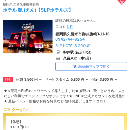
福岡県 久留米市御井旗崎
ホテル 艶 (えん)【SLPホテルズ】
評価の投稿はありません。
口コミ
1 件
福岡県久留米市御井旗崎3-11-10
0942-44-6254
SLP HOTELS GROUP
御井駅 (徒歩10分)
久留米IC
(車5分)
Googleマップで開く
休憩
3,500 円 ～
サービスタイム
5,800 円 ～
宿泊
3,900 円 ～
料金
★今話題のReFaシャワーヘッド導入しました★ 妖艶の「艶」という名にふさ
わしい和風でエロティックなホテルです♪ ★LINE＠公式アカウント友達募集中
★ 最新イベント情報やお得な特典など 随時お届けします!!! コロナ...
クーポン
【休憩】
３００円OFF