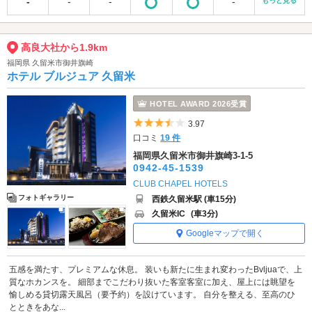
-
-
-
-
もっと見る
高良大社から1.9km
福岡県 久留米市御井旗崎
ホテル ブルジュア 久留米
HOTEL AWARD 2026受賞
5つ星のうち3.5
3.97
口コミ
19 件
福岡県久留米市御井旗崎3-1-5
0942-45-1539
CLUB CHAPEL HOTELS
フォトギャラリー
西鉄久留米駅 (車15分)
久留米IC
(車3分)
Googleマップで開く
五感を満たす、プレミアムな休息。 装いも新たに生まれ変わったBvljuaで、上
質なホカンスを。 細部までこだわり抜いた客室客室に加え、屋上には眺望を
愉しめる貸切露天風呂（要予約）を設けています。 自分を整える、至高のひ
とときをあな...