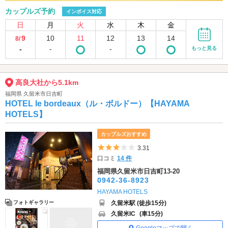
カップルズ予約
インボイス対応
日
月
火
水
木
金
9
10
11
12
13
14
8/
-
-
-
もっと見る
高良大社から5.1km
福岡県 久留米市日吉町
HOTEL le bordeaux（ル・ボルドー）【HAYAMA
HOTELS】
カップルズおすすめ
5つ星のうち3
3.31
口コミ
14 件
福岡県久留米市日吉町13-20
0942-36-8923
HAYAMA HOTELS
久留米駅 (徒歩15分)
フォトギャラリー
久留米IC
(車15分)
Googleマップで開く