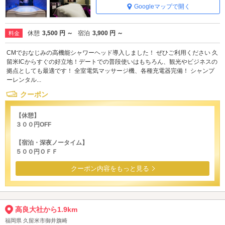
Googleマップで開く
休憩
3,500 円 ～
宿泊
3,900 円 ～
料金
CMでおなじみの高機能シャワーヘッド導入しました！ ぜひご利用ください 久
留米ICからすぐの好立地！デートでの普段使いはもちろん、観光やビジネスの
拠点としても最適です！ 全室電気マッサージ機、各種充電器完備！ シャンプ
ーレンタル...
クーポン
【休憩】
３００円OFF
【宿泊・深夜ノータイム】
５００円ＯＦＦ
クーポン内容をもっと見る
高良大社から1.9km
福岡県 久留米市御井旗崎