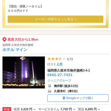
【宿泊・深夜ノータイム】
５００円ＯＦＦ
クーポン内容をもっと見る
高良大社から1.9km
福岡県 久留米市御井旗崎
ホテル マイン
5つ星のうち3.5
3.73
口コミ
2 件
福岡県久留米市御井旗崎3-4-1
0942-27-7431
ジィニアグループ
御井駅 (徒歩12分)
久留米IC
(車5分)
Googleマップで開く
休憩
2,420 円 ～
サービスタイム
7,700 円 ～
宿泊
6,490 円 ～
料金