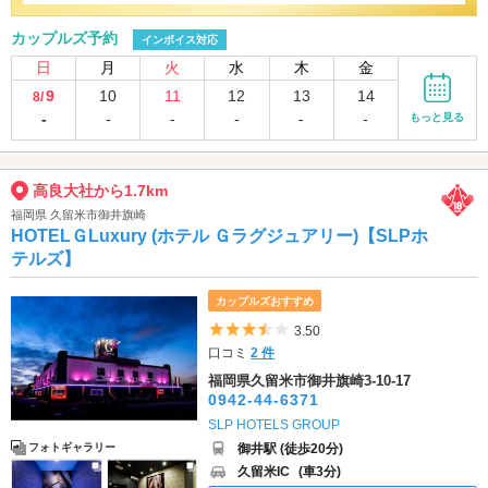
カップルズ予約
インボイス対応
日
月
火
水
木
金
9
10
11
12
13
14
8/
-
-
-
-
-
-
もっと見る
高良大社から1.7km
福岡県 久留米市御井旗崎
HOTELＧLuxury (ホテル Ｇラグジュアリー)【SLPホ
テルズ】
カップルズおすすめ
5つ星のうち3.5
3.50
口コミ
2 件
福岡県久留米市御井旗崎3-10-17
0942-44-6371
SLP HOTELS GROUP
御井駅 (徒歩20分)
フォトギャラリー
久留米IC
(車3分)