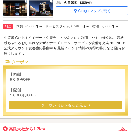
久留米IC
(車5分)
Googleマップで開く
休憩
3,500 円 ～
サービスタイム
6,500 円 ～
宿泊
6,500 円 ～
料金
久留米ICからすぐでデートや観光、ビジネスにも利用しやすい好立地。 高級
感あふれるおしゃれなデザイナーズルームにサービスや設備も充実 ★LINE＠
公式アカウント友達強化募集中★ 最新イベント情報やお得な特典など 随時お
届けします...
クーポン
【休憩】
５００円OFF
【宿泊】
１０００円ＯＦＦ
クーポン内容をもっと見る
高良大社から1.7km