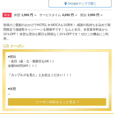
Googleマップで開く
休憩
1,990 円 ～
サービスタイム
4,690 円 ～
宿泊
3,990 円 ～
料金
皆様のご愛顧のおかげでHOTEL le MOCAも10周年！ 感謝の気持ちを込めて期
間限定で感謝祭キャンペーンを開催中です！ なんと全日、全室基本料金から
10％OFF！ 休憩も宿泊も曜日も関係なく10％OFFです！ぜひこの機会にご利
用...
クーポン
■宿泊
・全日（金・土・祝前日もOK！）
全室500円OFF！！！
「カップルズを見た」とお伝えください！！！
■休憩
...
クーポン内容をもっと見る