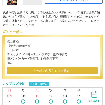
久留米の歓楽街「文化街」に佇む極上の大人の隠れ家。 JR久留米と西鉄久留
米のちょうど真ん中に位置し、飲食店の並ぶ繁華街もすぐそば！ チェックイ
ン後の外出も自由ですので、夜の街を存分にお楽しみいただけます。 ロビー
にはドリンクバーをご用...
クーポン
①ご宿泊
【最大21時間滞在】
・日～木
チェックイン18時～チェックアウト翌15時まで
※メンバーカード併用可、他券併用不可
※...
クーポン内容をもっと見る
カップルズ予約
インボイス対応
日
月
火
水
木
金
9
10
11
12
13
14
8/
-
もっと見る