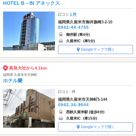
HOTEL B－IN アネックス
口コミ
1 件
福岡県久留米市御井旗崎3-2-10
0942-44-4755
御井駅 (車4分)
久留米IC
(車5分)
Googleマップで開く
高良大社から4.1km
福岡県 久留米市天神町
ホテル蘭
口コミ - 件
福岡県久留米市天神町5-144
0942-34-9644
西鉄久留米駅 (徒歩6分)
久留米IC
(車15分)
Googleマップで開く