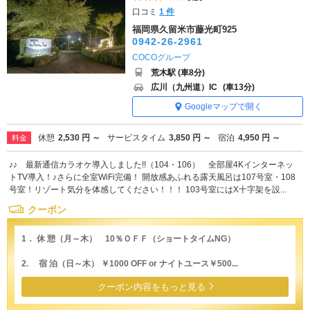
口コミ
1 件
福岡県久留米市藤光町925
0942-26-2961
COCOグループ
荒木駅 (車8分)
広川（九州道）IC
(車13分)
Googleマップで開く
休憩
2,530 円 ～
サービスタイム
3,850 円 ～
宿泊
4,950 円 ～
料金
♪♪ 最新通信カラオケ導入しました!!（104・106） 全部屋4Kインターネッ
トTV導入！♪さらに全室WiFi完備！ 開放感あふれる露天風呂は107号室・108
号室！リゾート気分を体感してください！！！ 103号室にはX十字架を設...
クーポン
1． 休 憩（月～木） 10％ＯＦＦ（ショートタイムNG）
2. 宿 泊（日～木） ￥1000 OFF or ナイトユース￥500...
クーポン内容をもっと見る