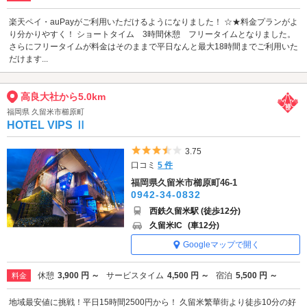
楽天ペイ・auPayがご利用いただけるようになりました！ ☆★料金プランがよ
り分かりやすく！ ショートタイム 3時間休憩 フリータイムとなりました。
さらにフリータイムが料金はそのままで平日なんと最大18時間までご利用いた
だけます...
高良大社から5.0km
福岡県 久留米市櫛原町
HOTEL VIPS Ⅱ
5つ星のうち3.5
3.75
口コミ
5 件
福岡県久留米市櫛原町46-1
0942-34-0832
西鉄久留米駅 (徒歩12分)
久留米IC
(車12分)
Googleマップで開く
休憩
3,900 円 ～
サービスタイム
4,500 円 ～
宿泊
5,500 円 ～
料金
地域最安値に挑戦！平日15時間2500円から！ 久留米繁華街より徒歩10分の好