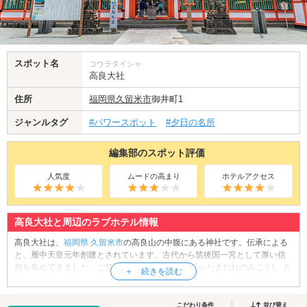
スポット名
コウラタイシャ
高良大社
住所
福岡県
久留米市
御井町1
ジャンルタグ
#パワースポット
#夕日の名所
編集部のスポット評価
人気度
ムードの高まり
ホテルアクセス
高良大社と周辺のラブホテル情報
高良大社は、
福岡県
久留米市
の高良山の中腹にある神社です。伝承による
と、履中天皇元年創建とされています。古代から筑後国一宮として厚い信
仰を集めてきました。ご祭神を、高良玉垂命(こうらたまたれのみこと)、八
幡大神、住吉大神とし、厄払い、厄除け開運、延命長寿、交通安全のご利
益があると言われています。石段を登り、神社に手を合わせたら境内を散
策してみましょう。石段の横にはスロープカーもあるので安心です。社殿
こだわり条件
並び替え