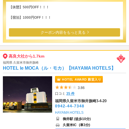
【休憩】500円OFF！！！
【宿泊】1000円OFF！！！
クーポン内容をもっと見る
高良大社から1.7km
福岡県 久留米市御井旗崎
HOTEL le MOCA（ル・モカ）【HAYAMA HOTELS】
HOTEL AWARD 殿堂入り
5つ星のうち3.5
3.86
口コミ
35 件
福岡県久留米市御井旗崎3-4-20
0942-44-7348
HAYAMA HOTELS
御井駅 (徒歩10分)
久留米IC
(車3分)