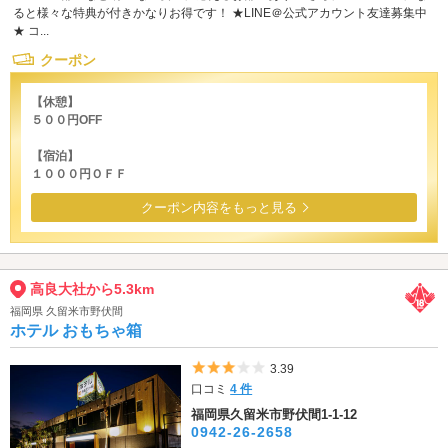
ると様々な特典が付きかなりお得です！ ★LINE＠公式アカウント友達募集中
★ コ...
クーポン
【休憩】
５００円OFF
【宿泊】
１０００円ＯＦＦ
クーポン内容をもっと見る
高良大社から5.3km
福岡県 久留米市野伏間
ホテル おもちゃ箱
5つ星のうち3
3.39
口コミ
4 件
福岡県久留米市野伏間1-1-12
0942-26-2658