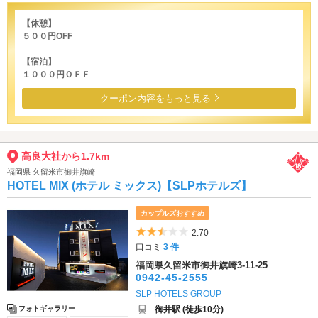
【休憩】
５００円OFF
【宿泊】
１０００円ＯＦＦ
クーポン内容をもっと見る
高良大社から1.7km
福岡県 久留米市御井旗崎
HOTEL MIX (ホテル ミックス)【SLPホテルズ】
カップルズおすすめ
5つ星のうち2.5
2.70
口コミ
3 件
福岡県久留米市御井旗崎3-11-25
0942-45-2555
SLP HOTELS GROUP
御井駅 (徒歩10分)
フォトギャラリー