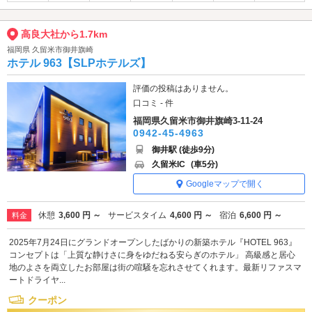
高良大社から1.7km
福岡県 久留米市御井旗崎
ホテル 963【SLPホテルズ】
評価の投稿はありません。
口コミ - 件
福岡県久留米市御井旗崎3-11-24
0942-45-4963
御井駅 (徒歩9分)
久留米IC
(車5分)
Googleマップで開く
休憩
3,600 円 ～
サービスタイム
4,600 円 ～
宿泊
6,600 円 ～
料金
2025年7月24日にグランドオープンしたばかりの新築ホテル『HOTEL 963』
コンセプトは「上質な静けさに身をゆだねる安らぎのホテル」 高級感と居心
地のよさを両立したお部屋は街の喧騒を忘れさせてくれます。最新リファスマ
ートドライヤ...
クーポン