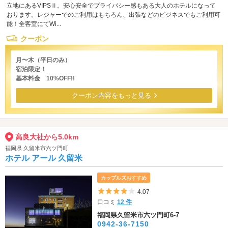
立地にあるVIPSⅡ。安心安全でプライバシー感もある大人のホテルになって
おります。レジャーでのご利用はもちろん、出張などのビジネスでもご利用可
能！全客室にてWi...
クーポン
月〜木（平日のみ）
宿泊限定！
基本料金 10%OFF!!
クーポン内容をもっと見る
高良大社から5.0km
福岡県 久留米市六ツ門町
ホテル アール 久留米
カップルズおすすめ
5つ星のうち4
4.07
口コミ
12 件
福岡県久留米市六ツ門町6-7
0942-36-7150