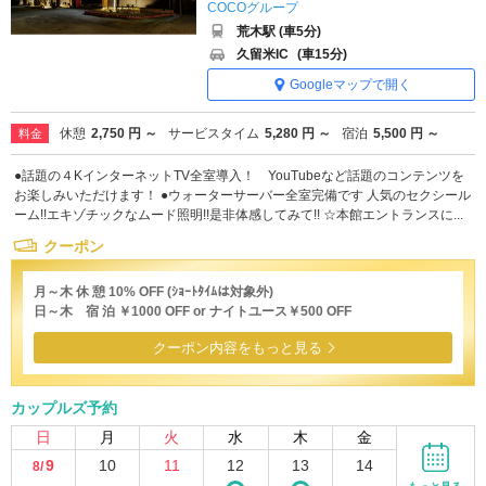
COCOグループ
荒木駅 (車5分)
久留米IC
(車15分)
Googleマップで開く
休憩
2,750 円 ～
サービスタイム
5,280 円 ～
宿泊
5,500 円 ～
料金
●話題の４KインターネットTV全室導入！ YouTubeなど話題のコンテンツを
お楽しみいただけます！ ●ウォーターサーバー全室完備です 人気のセクシール
ーム!!エキゾチックなムード照明!!是非体感してみて!! ☆本館エントランスに...
クーポン
月～木 休 憩 10% OFF (ｼｮｰﾄﾀｲﾑは対象外)
日～木 宿 泊 ￥1000 OFF or ナイトユース￥500 OFF
クーポン内容をもっと見る
カップルズ予約
日
月
火
水
木
金
9
10
11
12
13
14
8/