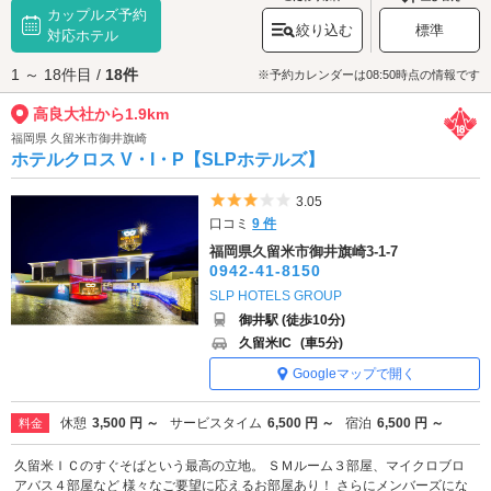
カップルズ予約
は国の重要文化財に指定されており、神社建築としては九州最大級の規模
絞り込む
標準
を誇ります。また、境内の展望台は久留米市の市街地を一望できる絶景ス
対応ホテル
ポット。広大な景色をお楽しみください。
1 ～ 18件目 /
18件
高良大社へは、
久留米エリアのラブホテル
からもアクセスが便利です。
※予約カレンダーは08:50時点の情報です
高良大社から1.9km
福岡県 久留米市御井旗崎
ホテルクロス V・I・P【SLPホテルズ】
5つ星のうち3
3.05
口コミ
9 件
福岡県久留米市御井旗崎3-1-7
0942-41-8150
SLP HOTELS GROUP
御井駅 (徒歩10分)
久留米IC
(車5分)
Googleマップで開く
休憩
3,500 円 ～
サービスタイム
6,500 円 ～
宿泊
6,500 円 ～
料金
久留米ＩＣのすぐそばという最高の立地。 ＳＭルーム３部屋、マイクロブロ
アバス４部屋など 様々なご要望に応えるお部屋あり！ さらにメンバーズにな