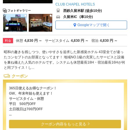
CLUB CHAPEL HOTELS
西鉄久留米駅 (徒歩10分)
フォトギャラリー
久留米IC
(車10分)
Googleマップで開く
休憩
4,830 円 ～
サービスタイム
4,830 円 ～
宿泊
4,830 円 ～
料金
昭和の趣きを残しつつ、使いやすさを追求した新感覚ホテル 43室全てが違っ
たコンセプトのお部屋となってます！ 地域NO.1級の充実したサービスと設備
を兼ね備えた人気のホテルです。システムも休憩最長18H・宿泊最長16Hが何
と同プライス！し...
クーポン
365日使えるお得なクーポン！
GW、年末年始も使えます！
サービスタイム・休憩
平日 500円OFF
土日祝日は700円OFF
...
クーポン内容をもっと見る