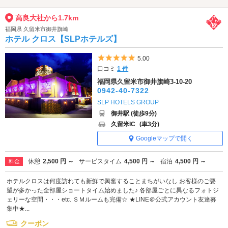
高良大社から1.7km
福岡県 久留米市御井旗崎
ホテル クロス【SLPホテルズ】
5つ星のうち5
5.00
口コミ
1 件
福岡県久留米市御井旗崎3-10-20
0942-40-7322
SLP HOTELS GROUP
御井駅 (徒歩9分)
久留米IC
(車3分)
Googleマップで開く
休憩
2,500 円 ～
サービスタイム
4,500 円 ～
宿泊
4,500 円 ～
料金
ホテルクロスは何度訪れても新鮮で興奮することまちがいなし お客様のご要
望が多かった全部屋ショートタイム始めました♪ 各部屋ごとに異なるフォトジ
ェリーな空間・・・etc. ＳＭルームも完備☆ ★LINE＠公式アカウント友達募
集中★...
クーポン