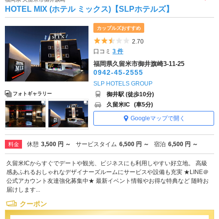
HOTEL MIX (ホテル ミックス)【SLPホテルズ】
カップルズおすすめ
5つ星のうち2.5
2.70
口コミ
3 件
福岡県久留米市御井旗崎3-11-25
0942-45-2555
SLP HOTELS GROUP
御井駅 (徒歩10分)
フォトギャラリー
久留米IC
(車5分)
Googleマップで開く
休憩
3,500 円 ～
サービスタイム
6,500 円 ～
宿泊
6,500 円 ～
料金
久留米ICからすぐでデートや観光、ビジネスにも利用しやすい好立地。 高級
感あふれるおしゃれなデザイナーズルームにサービスや設備も充実 ★LINE＠
公式アカウント友達強化募集中★ 最新イベント情報やお得な特典など 随時お
届けします...
クーポン