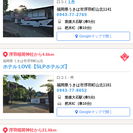
口コミ
1 件
福岡県うきは市浮羽町山北1141
0943-77-2765
筑後大石駅 (車5分)
杷木IC
(車10分)
Googleマップで開く
浮羽稲荷神社から4.6km
福岡県 うきは市浮羽町山北
ホテル LOVE【SLPホテルズ】
口コミ - 件
福岡県うきは市浮羽町山北1181
0943-77-8652
筑後大石駅 (車5分)
杷木IC
(車10分)
Googleマップで開く
浮羽稲荷神社から21.6km