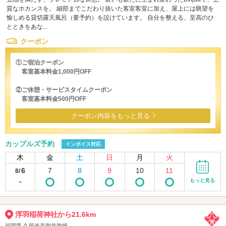
質なホカンスを。 細部までこだわり抜いた客室客室に加え、屋上には眺望を
愉しめる貸切露天風呂（要予約）を設けています。 自分を整える、至高のひ
とときをあな...
クーポン
①ご宿泊クーポン
客室基本料金1,000円OFF
②ご休憩・サービスタイムクーポン
客室基本料金500円OFF
クーポン内容をもっと見る
カップルズ予約
インボイス対応
木
金
土
日
月
火
6
7
8
9
10
11
8/
-
もっと見る
浮羽稲荷神社から21.6km
福岡県 久留米市御井旗崎