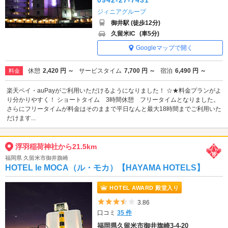
0942-27-7431
ジィニアグループ
御井駅 (徒歩12分)
久留米IC
(車5分)
Googleマップで開く
休憩
2,420 円 ～
サービスタイム
7,700 円 ～
宿泊
6,490 円 ～
料金
楽天ペイ・auPayがご利用いただけるようになりました！ ☆★料金プランがよ
り分かりやすく！ ショートタイム 3時間休憩 フリータイムとなりました。
さらにフリータイムが料金はそのままで平日なんと最大18時間までご利用いた
だけます...
浮羽稲荷神社から21.5km
福岡県 久留米市御井旗崎
HOTEL le MOCA（ル・モカ）【HAYAMA HOTELS】
HOTEL AWARD 殿堂入り
5つ星のうち3.5
3.86
口コミ
35 件
福岡県久留米市御井旗崎3-4-20