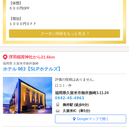
【休憩】
５００円OFF
【宿泊】
１０００円ＯＦＦ
クーポン内容をもっと見る
浮羽稲荷神社から21.6km
福岡県 久留米市御井旗崎
ホテル 963【SLPホテルズ】
評価の投稿はありません。
口コミ - 件
福岡県久留米市御井旗崎3-11-24
0942-45-4963
御井駅 (徒歩9分)
久留米IC
(車5分)
Googleマップで開く