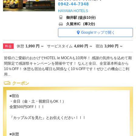
0942-44-7348
HAYAMA HOTELS
御井駅 (徒歩10分)
久留米IC
(車3分)
Googleマップで開く
休憩
1,990 円 ～
サービスタイム
4,690 円 ～
宿泊
3,990 円 ～
料金
皆様のご愛顧のおかげでHOTEL le MOCAも10周年！ 感謝の気持ちを込めて期
間限定で感謝祭キャンペーンを開催中です！ なんと全日、全室基本料金から
10％OFF！ 休憩も宿泊も曜日も関係なく10％OFFです！ぜひこの機会にご利
用...
クーポン
■宿泊
・全日（金・土・祝前日もOK！）
全室500円OFF！！！
「カップルズを見た」とお伝えください！！！
■休憩