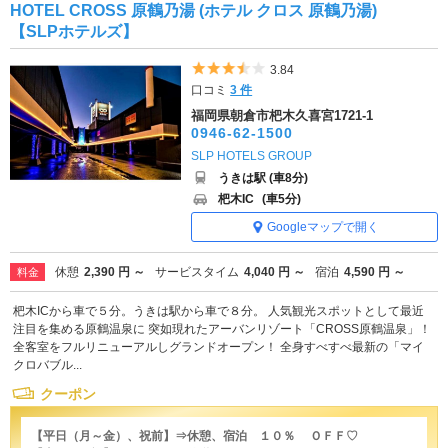
HOTEL CROSS 原鶴乃湯 (ホテル クロス 原鶴乃湯)
【SLPホテルズ】
5つ星のうち3.5
3.84
口コミ
3 件
福岡県朝倉市杷木久喜宮1721-1
0946-62-1500
SLP HOTELS GROUP
うきは駅 (車8分)
杷木IC
(車5分)
Googleマップで開く
休憩
2,390 円 ～
サービスタイム
4,040 円 ～
宿泊
4,590 円 ～
料金
杷木ICから車で５分。うきは駅から車で８分。 人気観光スポットとして最近
注目を集める原鶴温泉に 突如現れたアーバンリゾート「CROSS原鶴温泉」！
全客室をフルリニューアルしグランドオープン！ 全身すべすべ最新の「マイ
クロバブル...
クーポン
【平日（月～金）、祝前】⇒休憩、宿泊 １０％ ＯＦＦ♡