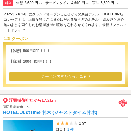
休憩
3,600 円 ～
サービスタイム
4,600 円 ～
宿泊
6,600 円 ～
料金
2025年7月24日にグランドオープンしたばかりの新築ホテル『HOTEL 963』
コンセプトは「上質な静けさに身をゆだねる安らぎのホテル」 高級感と居心
地のよさを両立したお部屋は街の喧騒を忘れさせてくれます。最新リファスマ
ートドライヤ...
クーポン
【休憩】500円OFF！！！
【宿泊】1000円OFF！！！
クーポン内容をもっと見る
浮羽稲荷神社から17.2km
福岡県 朝倉市甘木
HOTEL JustTime 甘木 (ジャストタイム甘木)
5つ星のうち3
3.07
口コミ
1 件