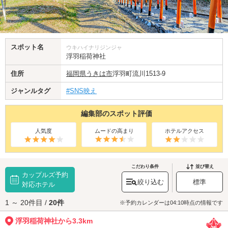
スポット名
ウキハイナリジンジャ
浮羽稲荷神社
住所
福岡県
うきは市
浮羽町流川1513-9
ジャンルタグ
#SNS映え
編集部のスポット評価
人気度
ムードの高まり
ホテルアクセス
こだわり条件
並び替え
カップルズ予約
絞り込む
標準
対応ホテル
1 ～ 20件目 /
20件
※予約カレンダーは04:10時点の情報です
浮羽稲荷神社から3.3km