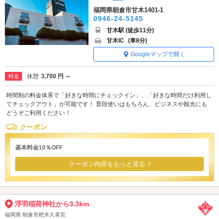
福岡県朝倉市甘木1401-1
0946-24-5145
甘木駅 (徒歩11分)
甘木IC
(車8分)
Googleマップで開く
休憩
3,700 円 ～
料金
時間制の料金体系で「好きな時間にチェックイン」、「好きな時間だけ利用し
てチェックアウト」が可能です！ 普段使いはもちろん、ビジネスや観光にも
どうぞご利用ください！
クーポン
基本料金10％OFF
クーポン内容をもっと見る
浮羽稲荷神社から3.3km
福岡県 朝倉市杷木久喜宮