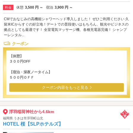
休憩
3,500 円 ～
宿泊
3,900 円 ～
料金
CMでおなじみの高機能シャワーヘッド導入しました！ ぜひご利用ください 久
留米ICからすぐの好立地！デートでの普段使いはもちろん、観光やビジネスの
拠点としても最適です！ 全室電気マッサージ機、各種充電器完備！ シャンプ
ーレンタル...
クーポン
【休憩】
３００円OFF
【宿泊・深夜ノータイム】
５００円ＯＦＦ
クーポン内容をもっと見る
浮羽稲荷神社から4.6km
福岡県 うきは市浮羽町山北
HOTEL 桜【SLPホテルズ】