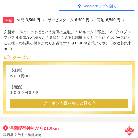
Googleマップで開く
休憩
3,500 円 ～
サービスタイム
6,500 円 ～
宿泊
6,500 円 ～
料金
久留米ＩＣのすぐそばという最高の立地。 ＳＭルーム３部屋、マイクロブロ
アバス４部屋など 様々なご要望に応えるお部屋あり！ さらにメンバーズにな
ると様々な特典が付きかなりお得です！ ★LINE＠公式アカウント友達募集中
★ コ...
クーポン
【休憩】
５００円OFF
【宿泊】
１０００円ＯＦＦ
クーポン内容をもっと見る
浮羽稲荷神社から21.6km
福岡県 久留米市御井旗崎