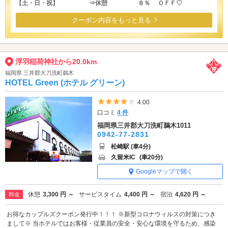
【土・日・祝】 ⇒休憩 ８％ ＯＦＦ♡
クーポン内容をもっと見る
浮羽稲荷神社から20.0km
福岡県 三井郡大刀洗町鵜木
HOTEL Green (ホテル グリーン)
5つ星のうち4
4.00
口コミ
4 件
福岡県三井郡大刀洗町鵜木1011
0942-77-2831
松崎駅 (車4分)
久留米IC
(車20分)
Googleマップで開く
休憩
3,300 円 ～
サービスタイム
4,400 円 ～
宿泊
4,620 円 ～
料金
お得なカップルズクーポン発行中！！！ ※新型コロナウィルスの対策につき
まして※ 当ホテルではお客様・従業員の安全・安心な環境を守るため、感染