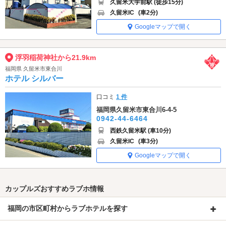
久留米大学前駅 (徒歩15分)
久留米IC
(車2分)
Googleマップで開く
浮羽稲荷神社から21.9km
福岡県 久留米市東合川
ホテル シルバー
口コミ
1 件
福岡県久留米市東合川6-4-5
0942-44-6464
西鉄久留米駅 (車10分)
久留米IC
(車3分)
Googleマップで開く
カップルズおすすめラブホ情報
福岡の市区町村からラブホテルを探す