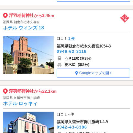
浮羽稲荷神社から3.4km
福岡県 朝倉市杷木久喜宮
ホテル ウィンズ 18
口コミ
1 件
福岡県朝倉市杷木久喜宮1654-3
0946-62-3118
うきは駅 (車8分)
杷木IC
(車5分)
Googleマップで開く
浮羽稲荷神社から22.1km
福岡県 久留米市御井旗崎
ホテル ロッキィ
口コミ - 件
福岡県久留米市御井旗崎1-4-9
0942-43-8386