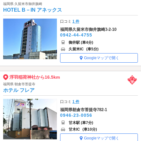
福岡県 久留米市御井旗崎
HOTEL B－IN アネックス
口コミ
1 件
福岡県久留米市御井旗崎3-2-10
0942-44-4755
御井駅 (車4分)
久留米IC
(車5分)
Googleマップで開く
浮羽稲荷神社から16.5km
福岡県 朝倉市菩提寺
ホテル フレア
口コミ
1 件
福岡県朝倉市菩提寺782-1
0946-23-0056
甘木駅 (車7分)
甘木IC
(車10分)
Googleマップで開く