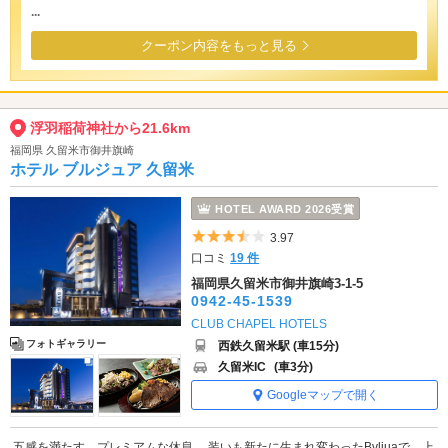
...
クーポン内容をもっと見る
浮羽稲荷神社から21.6km
福岡県 久留米市御井旗崎
ホテル ブルジュア 久留米
HOTEL AWARD 2026受賞
5つ星のうち3.5
3.97
口コミ
19 件
福岡県久留米市御井旗崎3-1-5
0942-45-1539
CLUB CHAPEL HOTELS
フォトギャラリー
西鉄久留米駅 (車15分)
久留米IC
(車3分)
Googleマップで開く
五感を満たす、プレミアムな休息。 装いも新たに生まれ変わったBvljuaで、上