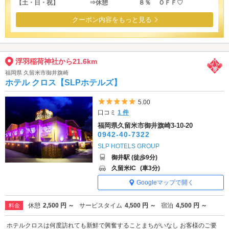
【土・日・祝】 ⇒休憩 ８％ ＯＦＦ♡
クーポン内容をもっと見る
浮羽稲荷神社から21.6km
福岡県 久留米市御井旗崎
ホテル クロス【SLPホテルズ】
5つ星のうち5
5.00
口コミ
1 件
福岡県久留米市御井旗崎3-10-20
0942-40-7322
SLP HOTELS GROUP
御井駅 (徒歩9分)
久留米IC
(車3分)
Googleマップで開く
休憩
2,500 円 ～
サービスタイム
4,500 円 ～
宿泊
4,500 円 ～
料金
ホテルクロスは何度訪れても新鮮で興奮することまちがいなし お客様のご要