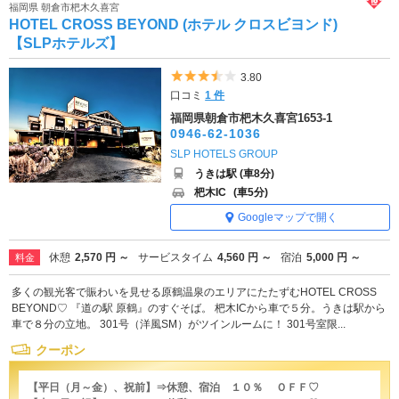
福岡県 朝倉市杷木久喜宮
HOTEL CROSS BEYOND (ホテル クロスビヨンド)
【SLPホテルズ】
5つ星のうち3.5
3.80
口コミ
1 件
福岡県朝倉市杷木久喜宮1653-1
0946-62-1036
SLP HOTELS GROUP
うきは駅 (車8分)
杷木IC
(車5分)
Googleマップで開く
休憩
2,570 円 ～
サービスタイム
4,560 円 ～
宿泊
5,000 円 ～
料金
多くの観光客で賑わいを見せる原鶴温泉のエリアにたたずむHOTEL CROSS
BEYOND♡ 『道の駅 原鶴』のすぐそば。 杷木ICから車で５分。うきは駅から
車で８分の立地。 301号（洋風SM）がツインルームに！ 301号室限...
クーポン
【平日（月～金）、祝前】⇒休憩、宿泊 １０％ ＯＦＦ♡