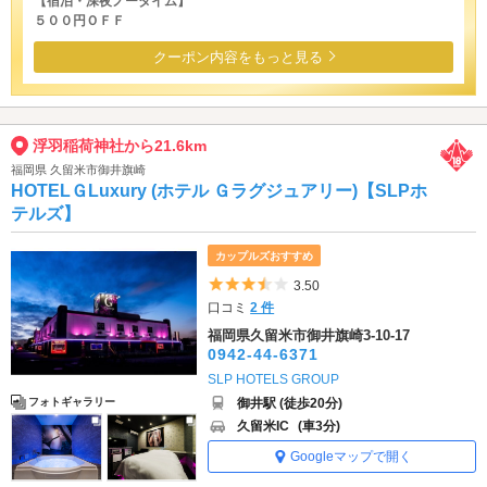
【宿泊・深夜ノータイム】
５００円ＯＦＦ
クーポン内容をもっと見る
浮羽稲荷神社から21.6km
福岡県 久留米市御井旗崎
HOTELＧLuxury (ホテル Ｇラグジュアリー)【SLPホ
テルズ】
カップルズおすすめ
5つ星のうち3.5
3.50
口コミ
2 件
福岡県久留米市御井旗崎3-10-17
0942-44-6371
SLP HOTELS GROUP
御井駅 (徒歩20分)
フォトギャラリー
久留米IC
(車3分)
Googleマップで開く