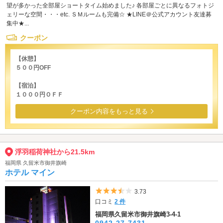
望が多かった全部屋ショートタイム始めました♪ 各部屋ごとに異なるフォトジ
ェリーな空間・・・etc. ＳＭルームも完備☆ ★LINE＠公式アカウント友達募
集中★...
クーポン
【休憩】
５００円OFF
【宿泊】
１０００円ＯＦＦ
クーポン内容をもっと見る
浮羽稲荷神社から21.5km
福岡県 久留米市御井旗崎
ホテル マイン
5つ星のうち3.5
3.73
口コミ
2 件
福岡県久留米市御井旗崎3-4-1