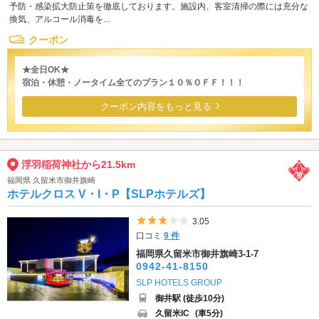
予防・感染拡大防止策を徹底しております。施設内、客室清掃の際には充分な
換気、アルコール消毒を...
クーポン
★全日OK★
宿泊・休憩・ノータイム全てのプラン１０％ＯＦＦ！！！
クーポン内容をもっと見る
浮羽稲荷神社から21.5km
福岡県 久留米市御井旗崎
ホテルクロス V・I・P【SLPホテルズ】
5つ星のうち3
3.05
口コミ
9 件
福岡県久留米市御井旗崎3-1-7
0942-41-8150
SLP HOTELS GROUP
御井駅 (徒歩10分)
久留米IC
(車5分)