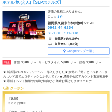
ホテル 艶 (えん)【SLPホテルズ】
評価の投稿はありません。
口コミ
1 件
福岡県久留米市御井旗崎3-11-10
0942-44-6254
SLP HOTELS GROUP
御井駅 (徒歩10分)
久留米IC
(車5分)
Googleマップで開く
休憩
3,500 円 ～
サービスタイム
5,800 円 ～
宿泊
3,900 円 ～
料金
★今話題のReFaシャワーヘッド導入しました★ 妖艶の「艶」という名にふさ
わしい和風でエロティックなホテルです♪ ★LINE＠公式アカウント友達募集中
★ 最新イベント情報やお得な特典など 随時お届けします!!! コロナ...
クーポン
【休憩】
３００円OFF