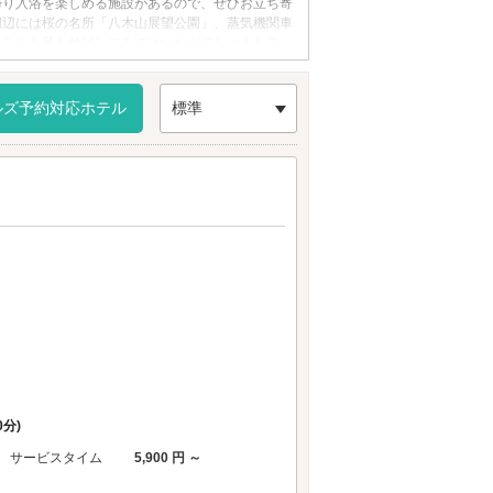
帰り入浴を楽しめる施設があるので、ぜひお立ち寄
周辺には桜の名所「八木山展望公園」、蒸気機関車
ちらにも足を伸ばしてみてはいかがでしょうか？
ルズ予約対応ホテル
標準
0分)
サービスタイム
5,900 円 ～