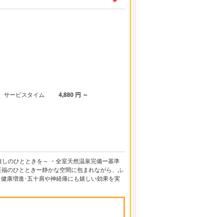
サービスタイム
4,880 円 ～
癒しのひとときを～ ・全室天然温泉完備ー基準
至福のひとときー静かな空間に包まれながら、ふ
･健康増進･五十肩や神経痛にも嬉しい効果を実