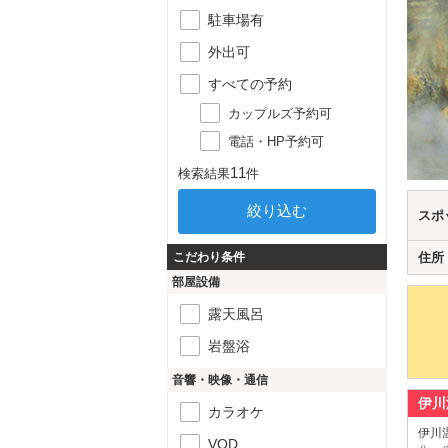
駐車場有
外出可
すべての予約
カップルズ予約可
電話・HP予約可
11
検索結果
件
スポ
こだわり条件
住所
部屋設備
露天風呂
岩盤浴
音響・映像・通信
伊川
カラオケ
伊川
VOD