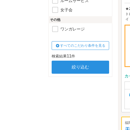
ルームサービス
★
女子会
ト
イ
その他
ワンガレージ
すべてのこだわり条件を見る
11
検索結果
件
カ
福
天