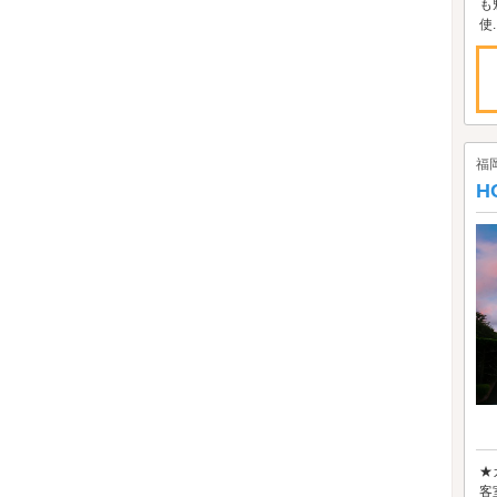
も
使..
福
H
★
客