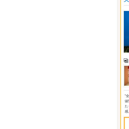
”
値
た
感