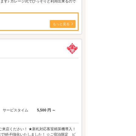
ます♪ ガレージ式でひっそりと利用出来るので
もっと見る
サービスタイム
5,500 円 ～
ご来店ください！ ★新札対応客室精算機導入！
でWi-Fi強化いたしました！ ☆ご宿泊限定 ビ