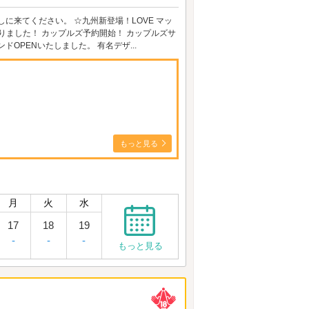
に来てください。 ☆九州新登場！LOVE マッ
りました！ カップルズ予約開始！ カップルズサ
OPENいたしました。 有名デザ...
もっと見る
月
火
水
17
18
19
-
-
-
もっと見る