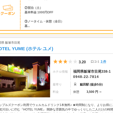
②宿泊（土）
基本料金 1000円OFF
③ノータイム・休憩（全日）
基...
岡県 飯塚市目尾
OTEL YUME (ホテル ユメ)
5つ星のうち3
3.20
口コミ
3 件
福岡県飯塚市目尾338-1
ホテル情報
0948-22-7814
最寄り
鯰田駅 (徒歩5分)
料金
休憩
3,500 円 ～
ップルズクーポン利用でウェルカムドリンク1本無料♪ ★時間制になり、よりお得に
賀川沿いに佇む『HOTEL YUME』 閑静な雰囲気の中でゆっくりした二人だけの