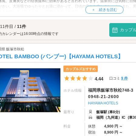
痛風、皮膚炎などの症状緩和に効果があると言われています。温泉街には気軽に日
ださい。大浴場でゆったりとお湯に浸かって、日頃の疲れを癒しましょう。また、
示されている「
勝盛公園
」、紅葉の名所「大浦荘」など多彩な名所があるので、こ
温泉へは、
飯塚エリアのラブホテル
からもアクセスが便利です。
 11件目 /
11件
カップ
約カレンダーは16:00時点の情報です
岡県 飯塚市秋松
OTEL BAMBOO (バンブー)【HAYAMA HOTELS】
カップルズおすすめ
5つ星のうち4
4.44
口コミ
9 件
福岡県飯塚市秋松748-3
ホテル情報
0948-21-2600
HAYAMA HOTELS
最寄り
飯塚駅 (車8分)
福岡（九州道）IC
(車3
料金
休憩
4,900 円 ～
宿泊
8,900 円 ～