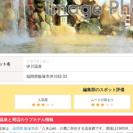
イガワオンセン
ット名
伊川温泉
福岡県
飯塚市
伊川82-33
編集部のスポット評価
人気度
ムードの高まり
温泉と周辺のラブホテル情報
温泉は、
福岡県
飯塚市
の「八木山峠」の麓に所在する温泉郷です。開湯は1965年