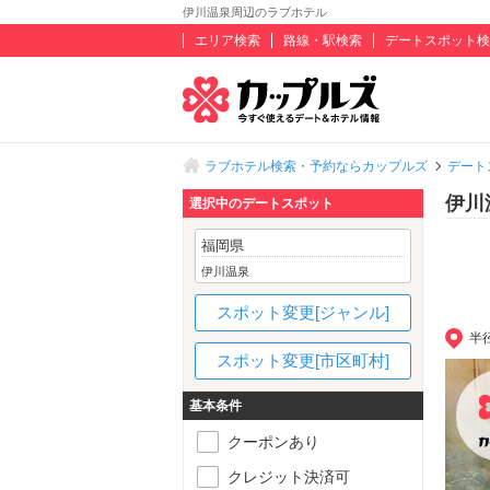
伊川温泉周辺のラブホテル
エリア検索
路線・駅検索
デートスポット検
ラブホテル検索・予約ならカップルズ
デート
伊川
選択中のデートスポット
福岡県
伊川温泉
スポット変更[ジャンル]
半
スポット変更[市区町村]
基本条件
クーポンあり
クレジット決済可