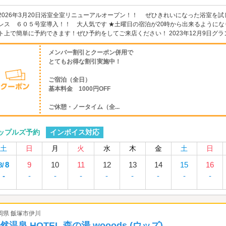
2026年3月20日浴室全室リニューアルオープン！！ ぜひきれいになった浴室を試し
レス ６０５号室導入！！ 大人気です ★土曜日の宿泊が20時から出来るようにな
ト上で簡単に予約できます！ぜひ予約をしてご来店ください！ 2023年12月9日グランド
メンバー割引とクーポン併用で
とてもお得な割引実施中！
ご宿泊（全日）
基本料金 1000円OFF
ご休憩・ノータイム（全...
インボイス対応
ップルズ予約
土
日
月
火
水
木
金
土
日
8
9
10
11
12
13
14
15
16
8/
-
-
-
-
-
-
-
-
-
岡県 飯塚市伊川
然温泉 HOTEL 森の湯 wooods (ウッズ)