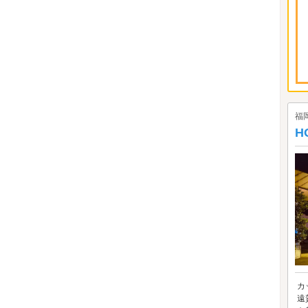
福
H
カ
遠