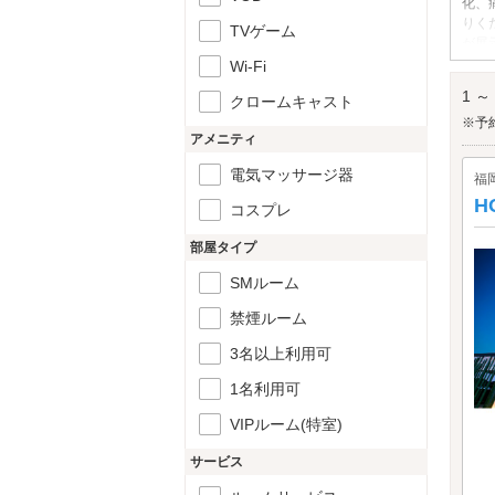
化、
りく
TVゲーム
が展
伊川
Wi-Fi
1 ～
クロームキャスト
※予
アメニティ
電気マッサージ器
福
H
コスプレ
部屋タイプ
SMルーム
禁煙ルーム
3名以上利用可
1名利用可
VIPルーム(特室)
サービス