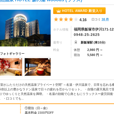
HOTEL AWARD 殿堂入り
5つ星のうち4
4.16
口コミ
38 件
福岡県飯塚市伊川171-12
ホテル情報
0948-25-2625
最寄り
新飯塚駅 (車10分)
料金
休憩
2,980 円 ～
フォトギャラリー
宿泊
5,580 円 ～
全室がふたりだけの天然温泉プライベート空間" ～名湯・伊川温泉で、日常を忘れる
5倍以上の豊かなラドン温泉で日々の疲れを芯からリセット。 ・自慢の露天風呂で
りでゆっくりと天然温泉を満喫。 ・名湯の効能で心身ともにリラックスー疲労回復
。 ・口コミでも...
①宿泊（日～金）
基本料金 1500円OFF