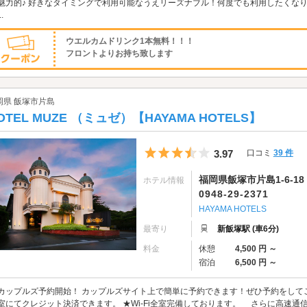
魅力的♪ 好きなタイミングで利用可能なうえリーズナブル！何度でも利用したくなり
.
ウエルカムドリンク1本無料！！！
フロントよりお持ち致します
岡県 飯塚市片島
OTEL MUZE （ミュゼ）【HAYAMA HOTELS】
5つ星のうち3.5
3.97
口コミ
39 件
福岡県飯塚市片島1-6-18
ホテル情報
0948-29-2371
HAYAMA HOTELS
最寄り
新飯塚駅 (車6分)
料金
休憩
4,500 円 ～
宿泊
6,500 円 ～
カップルズ予約開始！ カップルズサイト上で簡単に予約できます！ぜひ予約をして
室にてクレジット決済できます。 ★Wi-Fi全室完備しております。 さらに高速通信