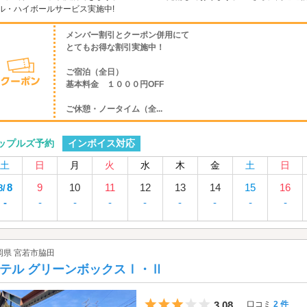
ル・ハイボールサービス実施中!
メンバー割引とクーポン併用にて
とてもお得な割引実施中！
ご宿泊（全日）
基本料金 １０００円OFF
ご休憩・ノータイム（全...
インボイス対応
ップルズ予約
土
日
月
火
水
木
金
土
日
8
9
10
11
12
13
14
15
16
8/
-
-
-
-
-
-
-
-
-
岡県 宮若市脇田
テル グリーンボックスⅠ・Ⅱ
5つ星のうち3
3.08
口コミ
2 件