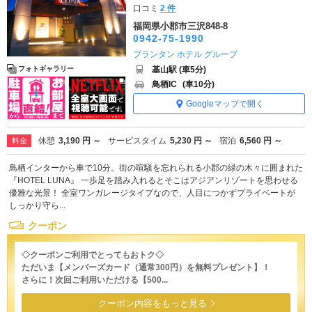
口コミ
2 件
福岡県小郡市三沢848-8
0942-75-1990
プランタン ホテル グループ
基山駅 (車5分)
フォトギャラリー
鳥栖IC
(車10分)
Googleマップで開く
休憩
3,190 円 ～
サービスタイム
5,230 円 ～
宿泊
6,560 円 ～
料金
鳥栖インターから車で10分。街の喧騒を忘れられる小郡の緑の木々に囲まれた
『HOTEL LUNA』 一歩足を踏み入れるとそこはアジアンリゾートを思わせる
優雅な光景！ 全室ワンガレージタイプなので、人目につかずプライベートが
しっかり守ら...
クーポン
◇クーポンご利用でとってもおトク◇
ただいま【メンバーズカード（通常300円）を無料プレゼント】！
さらに！次回ご利用いただける【500...
クーポン内容をもっと見る