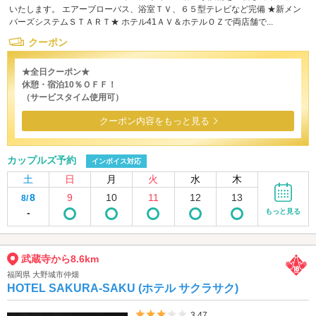
いたします。 エアーブローバス、浴室ＴＶ、６５型テレビなど完備 ★新メン
バーズシステムＳＴＡＲＴ★ ホテル41ＡＶ＆ホテルＯＺで両店舗で...
クーポン
★全日クーポン★
休憩・宿泊10％ＯＦＦ！
（サービスタイム使用可）
クーポン内容をもっと見る
カップルズ予約
インボイス対応
土
日
月
火
水
木
8
9
10
11
12
13
8/
-
もっと見る
武蔵寺から8.6km
福岡県 大野城市仲畑
HOTEL SAKURA-SAKU (ホテル サクラサク)
5つ星のうち3
3.47