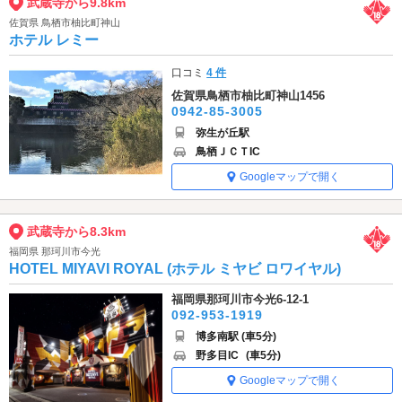
武蔵寺から9.8km
佐賀県 鳥栖市柚比町神山
ホテル レミー
口コミ
4 件
佐賀県鳥栖市柚比町神山1456
0942-85-3005
弥生が丘駅
鳥栖ＪＣＴIC
Googleマップで開く
武蔵寺から8.3km
福岡県 那珂川市今光
HOTEL MIYAVI ROYAL (ホテル ミヤビ ロワイヤル)
福岡県那珂川市今光6-12-1
092-953-1919
博多南駅 (車5分)
野多目IC
(車5分)
Googleマップで開く