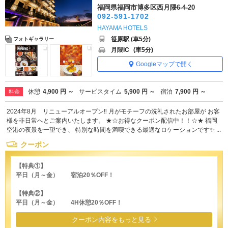
福岡県福岡市博多区西月隈6-4-20
092-591-1702
HAYAMA HOTELS
笹原駅 (車5分)
フォトギャラリー
月隈IC
(車5分)
Googleマップで開く
休憩
4,900 円 ～
サービスタイム
5,900 円 ～
宿泊
7,900 円 ～
料金
2024年8月 リニューアルオープン‼ 月がモチーフの洗礼されたお部屋が お客
様を非日常へとご案内いたします。 ★☆お得なクーポン配信中！！☆★ 福岡
空港の夜景を一望でき、 特別な時間を満喫できる最適なロケーションです✨ ...
クーポン
【特典①】
平日（月～金） 宿泊20％OFF！
【特典②】
平日（月～金） 4H休憩20％OFF！
クーポン内容をもっと見る