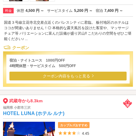
休憩
4,500 円 ～
サービスタイム
5,200 円 ～
宿泊
7,400 円 ～
料金
国道３号線立花寺北交差点近くのパレスシティに君臨。 板付地区のホテルは
ココが間違いありません！◎ 本格的な露天風呂を設けた客室や、マッサージ
チェア等 バリエーションに富んだ設備が盛り沢山‼ こだわりの空間をぜひご堪
能ください♪ ...
クーポン
宿泊・ナイトユース 1000円OFF
4時間休憩・サービスタイム 500円OFF
クーポン内容をもっと見る
武蔵寺から8.3km
福岡県 小郡市三沢
HOTEL LUNA (ホテル ルナ)
カップルズおすすめ
5つ星のうち4
4.45