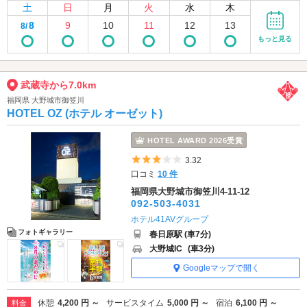
土
日
月
火
水
木
8
9
10
11
12
13
8/
もっと見る
武蔵寺から7.0km
福岡県 大野城市御笠川
HOTEL OZ (ホテル オーゼット)
HOTEL AWARD 2026受賞
5つ星のうち3
3.32
口コミ
10 件
福岡県大野城市御笠川4-11-12
092-503-4031
ホテル41AVグループ
フォトギャラリー
春日原駅 (車7分)
大野城IC
(車3分)
Googleマップで開く
休憩
4,200 円 ～
サービスタイム
5,000 円 ～
宿泊
6,100 円 ～
料金