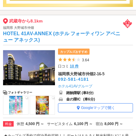
武蔵寺から8.1km
福岡県 大野城市仲畑
HOTEL 41AV-ANNEX (ホテル フォーティワン アベニ
ュー アネックス)
カップルズおすすめ
5つ星のうち3.5
3.64
口コミ
10 件
福岡県大野城市仲畑2-16-5
092-581-4181
ホテル41AVグループ
雑餉隈駅 (車8分)
フォトギャラリー
金の隈IC
(車6分)
Googleマップで開く
休憩
4,500 円 ～
サービスタイム
6,100 円 ～
宿泊
8,000 円 ～
料金
★カップルズ予約で宿泊予約可能！！ デートはもちろん観光利用などにも最