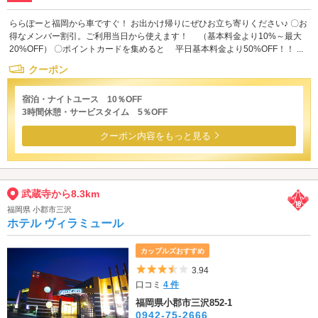
ららぽーと福岡から車ですぐ！ お出かけ帰りにぜひお立ち寄りください♪ 〇お
得なメンバー割引。ご利用当日から使えます！ （基本料金より10%～最大
20%OFF） 〇ポイントカードを集めると 平日基本料金より50%OFF！！ ...
クーポン
宿泊・ナイトユース 10％OFF
3時間休憩・サービスタイム 5％OFF
クーポン内容をもっと見る
武蔵寺から8.3km
福岡県 小郡市三沢
ホテル ヴィラミュール
カップルズおすすめ
5つ星のうち3.5
3.94
口コミ
4 件
福岡県小郡市三沢852-1
0942-75-2666