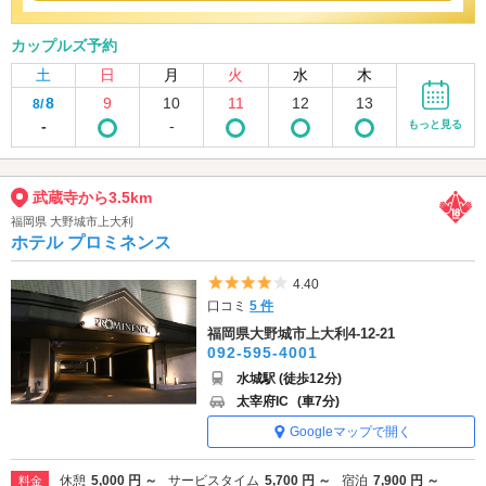
カップルズ予約
土
日
月
火
水
木
8
9
10
11
12
13
8/
-
-
もっと見る
武蔵寺から3.5km
福岡県 大野城市上大利
ホテル プロミネンス
5つ星のうち4
4.40
口コミ
5 件
福岡県大野城市上大利4-12-21
092-595-4001
水城駅 (徒歩12分)
太宰府IC
(車7分)
Googleマップで開く
休憩
5,000 円 ～
サービスタイム
5,700 円 ～
宿泊
7,900 円 ～
料金