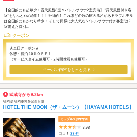
【全国的にも超希少！露天風呂8室＆バレルサウナ2室完備】 “露天風呂付き客
室”をなんと8室完備！！！圧倒的！ これほどの数の露天風呂があるラブホテル
は全国的にもかなり希少！ そして同様に大人気な“バレルサウナ付き客室”は2
室備えた特別...
クーポン
★全日クーポン★
休憩・宿泊 10％ＯＦＦ！
（サービスタイム使用可・2時間休憩も使用可）
クーポン内容をもっと見る
武蔵寺から9.2km
福岡県 福岡市博多区西月隈
HOTEL THE MOON（ザ・ムーン）【HAYAMA HOTELS】
カップルズおすすめ
5つ星のうち3.5
3.98
口コミ
37 件