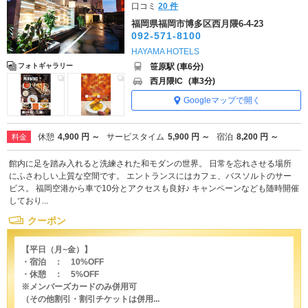
口コミ
20 件
福岡県福岡市博多区西月隈6-4-23
092-571-8100
HAYAMA HOTELS
笹原駅 (車6分)
フォトギャラリー
西月隈IC
(車3分)
Googleマップで開く
休憩
4,900 円 ～
サービスタイム
5,900 円 ～
宿泊
8,200 円 ～
料金
館内に足を踏み入れると洗練された和モダンの世界。 日常を忘れさせる場所
にふさわしい上質な空間です。 エントランスにはカフェ、バスソルトのサー
ビス。 福岡空港から車で10分とアクセスも良好♪ キャンペーンなども随時開催
しており...
クーポン
【平日（月~金）】
・宿泊 ： 10%OFF
・休憩 ： 5%OFF
※メンバーズカードのみ併用可
（その他割引・割引チケットは併用...