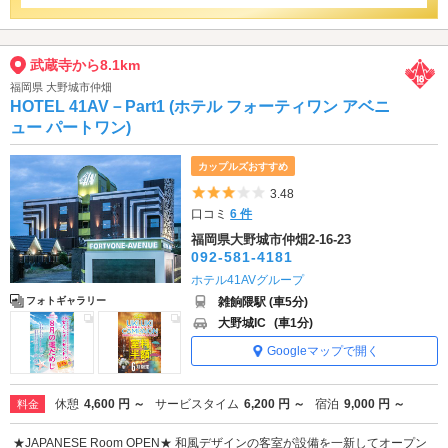
武蔵寺から8.1km
福岡県 大野城市仲畑
HOTEL 41AV－Part1 (ホテル フォーティワン アベニ
ュー パートワン)
カップルズおすすめ
5つ星のうち3
3.48
口コミ
6 件
福岡県大野城市仲畑2-16-23
092-581-4181
ホテル41AVグループ
雑餉隈駅 (車5分)
フォトギャラリー
大野城IC
(車1分)
Googleマップで開く
休憩
4,600 円 ～
サービスタイム
6,200 円 ～
宿泊
9,000 円 ～
料金
★JAPANESE Room OPEN★ 和風デザインの客室が設備を一新してオープン