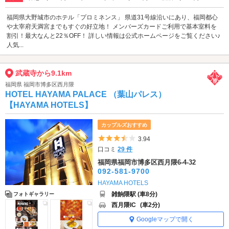
福岡県大野城市のホテル「プロミネンス」 県道31号線沿いにあり、福岡都心
や太宰府天満宮までもすぐの好立地！ メンバーズカードご利用で基本室料を
割引！最大なんと22％OFF！ 詳しい情報は公式ホームページをご覧ください♪
人気...
武蔵寺から9.1km
福岡県 福岡市博多区西月隈
HOTEL HAYAMA PALACE （葉山パレス）
【HAYAMA HOTELS】
カップルズおすすめ
5つ星のうち3.5
3.94
口コミ
29 件
福岡県福岡市博多区西月隈6-4-32
092-581-9700
HAYAMA HOTELS
雑餉隈駅 (車8分)
フォトギャラリー
西月隈IC
(車2分)
Googleマップで開く