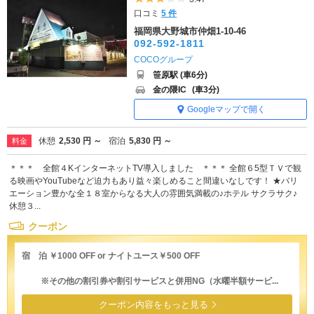
口コミ
5 件
福岡県大野城市仲畑1-10-46
092-592-1811
COCOグループ
笹原駅 (車6分)
金の隈IC
(車3分)
Googleマップで開く
休憩
2,530 円 ～
宿泊
5,830 円 ～
料金
＊＊＊ 全館４KインターネットTV導入しました ＊＊＊ 全館６5型ＴＶで観
る映画やYouTubeなど迫力もあり益々楽しめること間違いなしです！ ★バリ
エーション豊かな全１８室からなる大人の雰囲気満載の♪ホテル サクラサク♪
休憩３...
クーポン
宿 泊 ￥1000 OFF or ナイトユース￥500 OFF
※その他の割引券や割引サービスと併用NG（水曜半額サービ...
クーポン内容をもっと見る