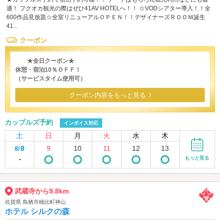
適！ フクオカ観光の際はぜひ41AV HOTELへ！！ ☆VODシアター導入！！全
600作品見放題☆全室リニューアルＯＰＥＮ！！デザイナーズＲＯＯＭ誕生
41...
クーポン
★全日クーポン★
休憩・宿泊10％ＯＦＦ！
（サービスタイム使用可）
クーポン内容をもっと見る
カップルズ予約
インボイス対応
土
日
月
火
水
木
8
9
10
11
12
13
8/
-
もっと見る
武蔵寺から9.8km
佐賀県 鳥栖市柚比町神山
ホテル シルクの森