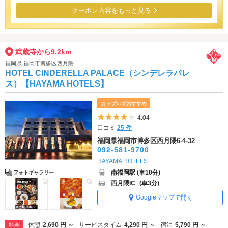
クーポン内容をもっと見る
武蔵寺から9.2km
福岡県 福岡市博多区西月隈
HOTEL CINDERELLA PALACE（シンデレラパレ
ス）【HAYAMA HOTELS】
カップルズおすすめ
5つ星のうち4
4.04
口コミ
25 件
福岡県福岡市博多区西月隈6-4-32
092-581-9700
HAYAMA HOTELS
南福岡駅 (車10分)
フォトギャラリー
西月隈IC
(車3分)
Googleマップで開く
休憩
2,690 円 ～
サービスタイム
4,290 円 ～
宿泊
5,790 円 ～
料金