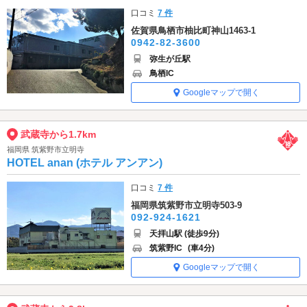
口コミ
7 件
佐賀県鳥栖市柚比町神山1463-1
0942-82-3600
弥生が丘駅
鳥栖IC
Googleマップで開く
武蔵寺から1.7km
福岡県 筑紫野市立明寺
HOTEL anan (ホテル アンアン)
口コミ
7 件
福岡県筑紫野市立明寺503-9
092-924-1621
天拝山駅 (徒歩9分)
筑紫野IC
(車4分)
Googleマップで開く