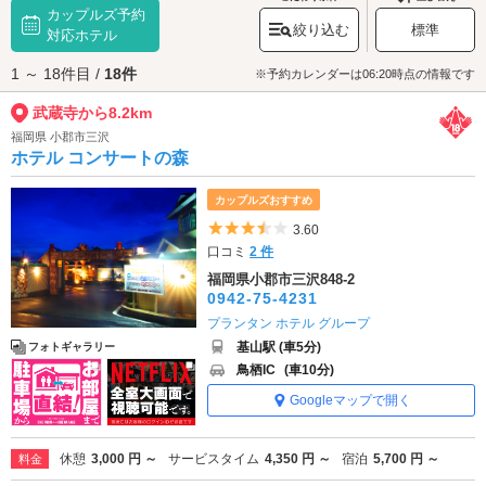
カップルズ予約
頃を迎え、一帯を甘い香りで包みます。中でも樹齢1300年と言われている
絞り込む
標準
「長者の藤」は必見。歴史ある寺院を参拝してみませんか？
対応ホテル
武蔵寺へは、
筑紫野・那珂川エリアのラブホテル
からもアクセスが便利で
1 ～ 18件目 /
18件
す。
※予約カレンダーは06:20時点の情報です
武蔵寺から8.2km
福岡県 小郡市三沢
ホテル コンサートの森
カップルズおすすめ
5つ星のうち3.5
3.60
口コミ
2 件
福岡県小郡市三沢848-2
0942-75-4231
プランタン ホテル グループ
基山駅 (車5分)
フォトギャラリー
鳥栖IC
(車10分)
Googleマップで開く
休憩
3,000 円 ～
サービスタイム
4,350 円 ～
宿泊
5,700 円 ～
料金