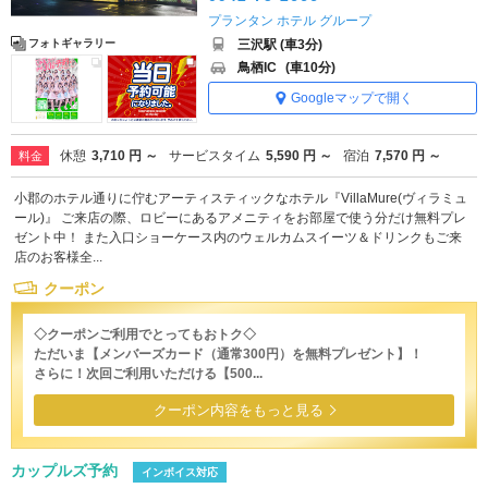
プランタン ホテル グループ
三沢駅 (車3分)
フォトギャラリー
鳥栖IC
(車10分)
Googleマップで開く
休憩
3,710 円 ～
サービスタイム
5,590 円 ～
宿泊
7,570 円 ～
料金
小郡のホテル通りに佇むアーティスティックなホテル『VillaMure(ヴィラミュ
ール)』 ご来店の際、ロビーにあるアメニティをお部屋で使う分だけ無料プレ
ゼント中！ また入口ショーケース内のウェルカムスイーツ＆ドリンクもご来
店のお客様全...
クーポン
◇クーポンご利用でとってもおトク◇
ただいま【メンバーズカード（通常300円）を無料プレゼント】！
さらに！次回ご利用いただける【500...
クーポン内容をもっと見る
カップルズ予約
インボイス対応