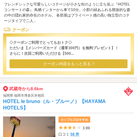
フレンチシックな可愛らしいコテージが小さな街のように立ち並ぶ『HOTEL
コンサートの森』 鳥栖インターから車で10分。小郡の緑あふれる開放的な森
の中の隠れ家的存在のホテル。 各部屋はプライベート感の高い独立型のコテ
ージタイプで二人...
クーポン
◇クーポンご利用でとってもおトク◇
ただいま【メンバーズカード（通常300円）を無料プレゼント】！
さらに！次回ご利用いただける【500...
クーポン内容をもっと見る
武蔵寺から8.6km
福岡県 福岡市博多区井相田
HOTEL le bruno（ル・ブルーノ）【HAYAMA
HOTELS】
カップルズおすすめ
5つ星のうち3.5
3.99
口コミ
58 件