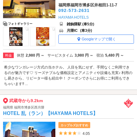
福岡県福岡市博多区井相田1-11-7
092-573-2631
HAYAMA HOTELS
雑餉隈駅 (車5分)
フォトギャラリー
月隈IC
(車3分)
Googleマップで開く
休憩
2,980 円 ～
サービスタイム
3,980 円 ～
宿泊
5,480 円 ～
料金
希少なワンガレージ方式の当ホテル。 人目を気にせず、手間なくご利用でき
るのが魅力です♡ リーズナブルな価格設定とアメニティや設備も充実♪ 利用の
し易さから、リピーター様も続出中！ クーポンでさらにお得にご利用もでき
ちゃいます‼ ...
武蔵寺から9.2km
福岡県 福岡市博多区西月隈
HOTEL 乱（ラン）【HAYAMA HOTELS】
カップルズおすすめ
5つ星のうち4
4.05