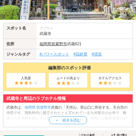
スポット名
ブゾウジ
武蔵寺
住所
福岡県
筑紫野市
武蔵621
ジャンルタグ
#パワースポット
#花絶景
#清流
編集部のスポット評価
人気度
ムードの高まり
ホテルアクセス
武蔵寺と周辺のラブホテル情報
武蔵寺は、
福岡県
筑紫野市
武蔵の「天拝山」登山口に所在する、天台宗の
寺院です。飛鳥時代に建立されたとも言われている九州最古のお寺で、数
多くの文化財を有しています。ご本尊は薬師如来。境内には藤原道長公が
身を清めたと伝えられている「柴藤の滝」や、身を清める際に衣をかけた
「衣掛けの岩」など様々な名所があります。そして武蔵寺といえば、別名
「藤寺」とも称される藤の名所です。4月中旬から5月上旬には藤の花が見
こだわり条件
並び替え