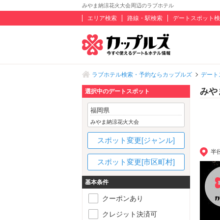
みやま納涼花火大会周辺のラブホテル
エリア検索
路線・駅検索
デートスポット検
ラブホテル検索・予約ならカップルズ
デート
みや
選択中のデートスポット
福岡県
みやま納涼花火大会
スポット変更[ジャンル]
半
スポット変更[市区町村]
基本条件
クーポンあり
クレジット決済可