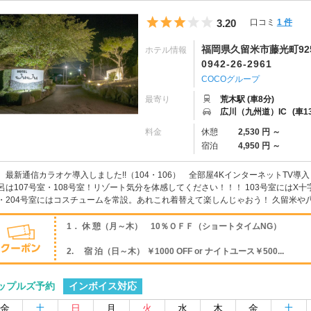
5つ星のうち3
3.20
口コミ
1 件
福岡県久留米市藤光町92
ホテル情報
0942-26-2961
COCOグループ
最寄り
荒木駅 (車8分)
広川（九州道）IC
(車1
料金
休憩
2,530 円 ～
宿泊
4,950 円 ～
♪ 最新通信カラオケ導入しました!!（104・106） 全部屋4KインターネットTV導入
呂は107号室・108号室！リゾート気分を体感してください！！！ 103号室にはX十
・204号室にはコスチュームを常設。あれこれ着替えて楽しんじゃおう！ 久留米や
1． 休 憩（月～木） 10％ＯＦＦ（ショートタイムNG）
2. 宿 泊（日～木） ￥1000 OFF or ナイトユース￥500...
インボイス対応
ップルズ予約
金
土
日
月
火
水
木
金
土