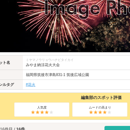
ミヤマノウリョウハナビタイカイ
ット名
みやま納涼花火大会
福岡県
筑後市
津島831-1 筑後広域公園
ンルタグ
#花火
編集部のスポット評価
人気度
ムードの高まり
 16件目 /
16件