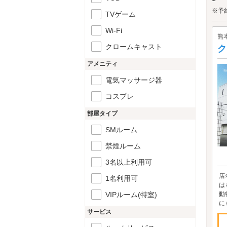
※予
TVゲーム
Wi-Fi
熊
クロームキャスト
ク
アメニティ
電気マッサージ器
コスプレ
部屋タイプ
SMルーム
禁煙ルーム
3名以上利用可
店
1名利用可
は
VIPルーム(特室)
動
に
サービス