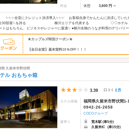
料金
休憩
3,600 円 ～
✨✨全室にクレジット決済導入✨✨✨ お客様自身でかんたんに決済してい
全30部屋✨を誇る 柳川エリアを代表する ♡♡ホテル アレグリ
ートはもちろん、ビジネスやレジャーに最適✨ ●柳川名物のうなぎ料理のデリバリーや
★カップルズ特別クーポン★
【全日全室】基本室料10％OFF！！！
岡県 久留米市野伏間
テル おもちゃ箱
5つ星のうち3
3.39
口コミ
4 件
福岡県久留米市野伏間1-1
ホテル情報
0942-26-2658
COCOグループ
最寄り
荒木駅 (車5分)
久留米IC
(車15分)