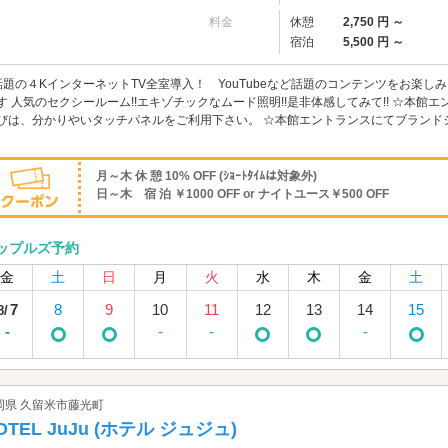
料金
休憩
2,750 円 ～
宿泊
5,500 円 ～
話題の４KインターネットTV全室導入！ YouTubeなど話題のコンテンツをお楽し
す 人気のセクシールーム!!エキゾチックなムード照明!!是非体感してみて!! ☆本
びは、分かりやいタッチパネルをご利用下さい。 ☆本館エントランスにてブランド
月～木 休 憩 10% OFF (ｼｮｰﾄﾀｲﾑは対象外)
日～木 宿 泊 ￥1000 OFF or ナイトユース￥500 OFF
ップルズ予約
金
土
日
月
火
水
木
金
土
7
8
9
10
11
12
13
14
15
8/
-
-
-
-
岡県 久留米市藤光町
OTEL JuJu (ホテル ジュジュ)