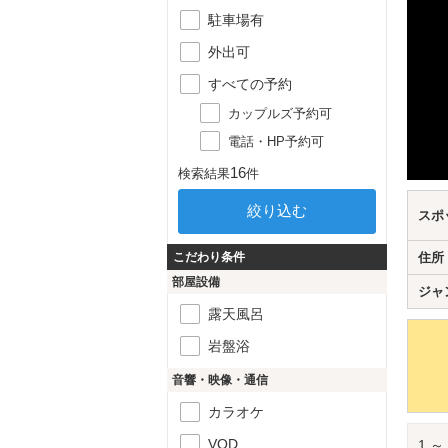
駐車場有
外出可
すべての予約
カップルズ予約可
電話・HP予約可
16
検索結果
件
スポ
こだわり条件
住所
部屋設備
ジャ
露天風呂
岩盤浴
音響・映像・通信
カラオケ
VOD
1 ～