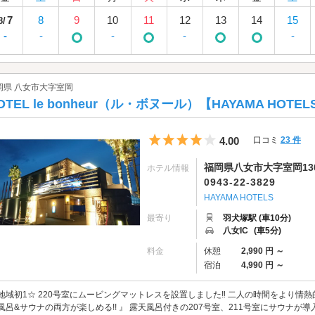
7
8
9
10
11
12
13
14
15
8/
-
-
-
-
-
岡県 八女市大字室岡
OTEL le bonheur（ル・ボヌール）【HAYAMA HOTEL
5つ星のうち4
4.00
口コミ
23 件
福岡県八女市大字室岡130
ホテル情報
0943-22-3829
HAYAMA HOTELS
最寄り
羽犬塚駅 (車10分)
八女IC
(車5分)
料金
休憩
2,990 円 ～
宿泊
4,990 円 ～
地域初1☆ 220号室にムービングマットレスを設置しました‼ 二人の時間をより情
風呂&サウナの両方が楽しめる!! 』 露天風呂付きの207号室、211号室にサウナ