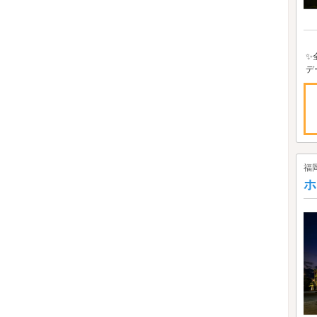
✨
✨
デ
福
ホ