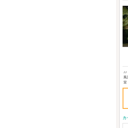
♪
風
室
カ