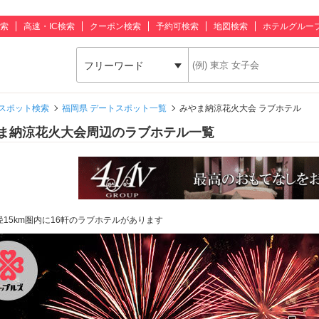
索
高速・IC検索
クーポン検索
予約可検索
地図検索
ホテルグルー
フリーワード
スポット検索
福岡県 デートスポット一覧
みやま納涼花火大会 ラブホテル
ま納涼花火大会周辺のラブホテル一覧
径15km圏内に16軒のラブホテルがあります