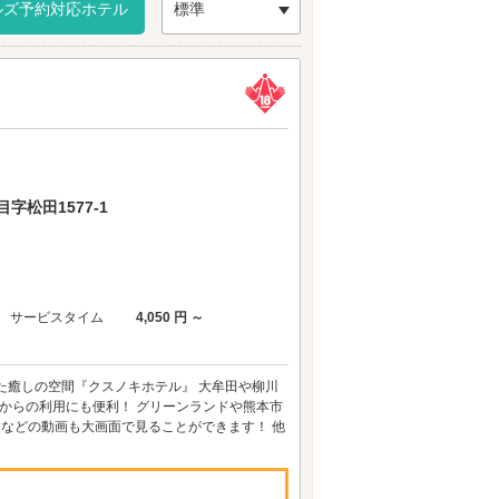
ルズ予約対応ホテル
標準
松田1577-1
サービスタイム
4,050 円 ～
た癒しの空間『クスノキホテル』 大牟田や柳川
からの利用にも便利！ グリーンランドや熊本市
beなどの動画も大画面で見ることができます！ 他