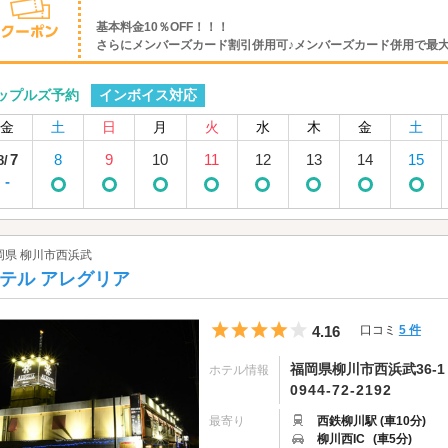
基本料金10％OFF！！！
さらにメンバーズカード割引併用可♪メンバーズカード併用で最大20％
インボイス対応
ップルズ予約
金
土
日
月
火
水
木
金
土
7
8
9
10
11
12
13
14
15
8/
-
岡県 柳川市西浜武
テル アレグリア
5つ星のうち4
4.16
口コミ
5 件
福岡県柳川市西浜武36-1
ホテル情報
0944-72-2192
最寄り
西鉄柳川駅 (車10分)
柳川西IC
(車5分)