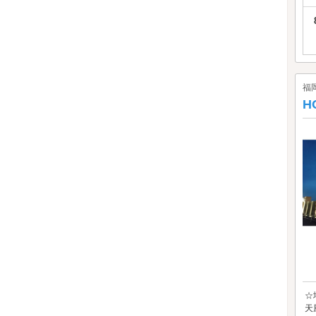
福
H
☆
天