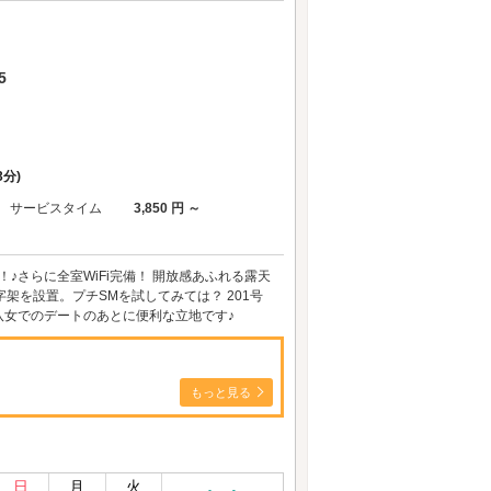
5
3分)
サービスタイム
3,850 円 ～
！♪さらに全室WiFi完備！ 開放感あふれる露天
字架を設置。プチSMを試してみては？ 201号
八女でのデートのあとに便利な立地です♪
もっと見る
日
月
火