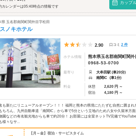
カップ
約カレンダーは05:40時点の情報です
本県 玉名郡南関町関外目字松田
スノキホテル
5つ星のうち2.5
2.90
口コミ
2 件
熊本県玉名郡南関町関外目字
ホテル情報
0968-53-0700
最寄り
大牟田駅 (車20分)
南関IC
(車1分)
料金
休憩
2,620 円 ～
宿泊
4,180 円 ～
名も新たにリニューアルオープン！！！ 福岡と熊本の県境にたたずむ自然に囲まれ
もちろん、九州自動車道「南関IC」から車で5分という立地のため八女や久留米方面
物園などの有名観光地からも車で約20分！ お部屋には全室ネットTV完備でYouTu
も様々なサ...
【月～金】宿泊・サービスタイム