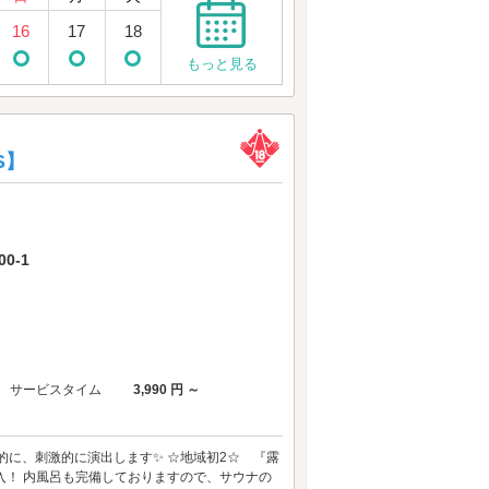
16
17
18
もっと見る
S】
0-1
サービスタイム
3,990 円 ～
熱的に、刺激的に演出します✨ ☆地域初2☆ 『露
が導入！ 内風呂も完備しておりますので、サウナの