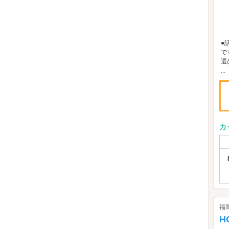
●
で
選
...
カ
福
H