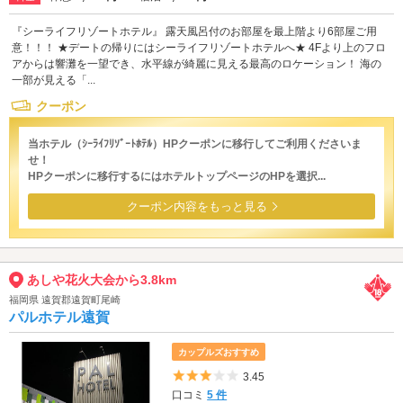
『シーライフリゾートホテル』 露天風呂付のお部屋を最上階より6部屋ご用
意！！！ ★デートの帰りにはシーライフリゾートホテルへ★ 4Fより上のフロ
アからは響灘を一望でき、水平線が綺麗に見える最高のロケーション！ 海の
一部が見える「...
クーポン
当ホテル（ｼｰﾗｲﾌﾘｿﾞｰﾄﾎﾃﾙ）HPクーポンに移行してご利用くださいま
せ！
HPクーポンに移行するにはホテルトップページのHPを選択...
クーポン内容をもっと見る
あしや花火大会から3.8km
福岡県 遠賀郡遠賀町尾崎
パルホテル遠賀
カップルズおすすめ
5つ星のうち3
3.45
口コミ
5 件