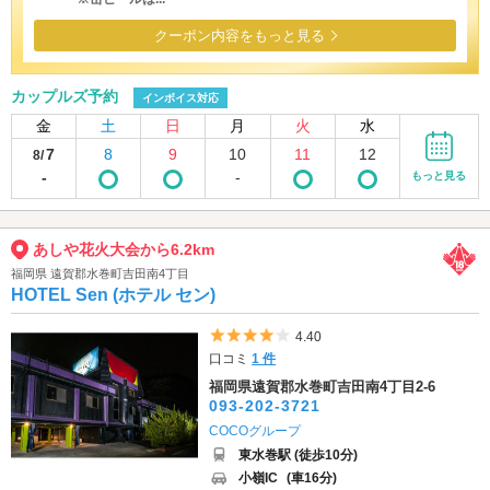
クーポン内容をもっと見る
カップルズ予約
インボイス対応
金
土
日
月
火
水
7
8
9
10
11
12
8/
-
-
もっと見る
あしや花火大会から6.2km
福岡県 遠賀郡水巻町吉田南4丁目
HOTEL Sen (ホテル セン)
5つ星のうち4
4.40
口コミ
1 件
福岡県遠賀郡水巻町吉田南4丁目2-6
093-202-3721
COCOグループ
東水巻駅 (徒歩10分)
小嶺IC
(車16分)