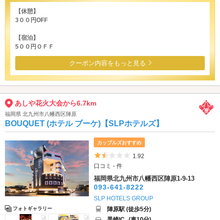
【休憩】
3００円OFF
【宿泊】
5００円ＯＦＦ
クーポン内容をもっと見る
あしや花火大会から6.7km
福岡県 北九州市八幡西区陣原
BOUQUET (ホテル ブーケ)【SLPホテルズ】
カップルズおすすめ
5つ星のうち1.5
1.92
口コミ - 件
福岡県北九州市八幡西区陣原1-9-13
093-641-8222
SLP HOTELS GROUP
陣原駅 (徒歩5分)
フォトギャラリー
黒崎IC
(車10分)