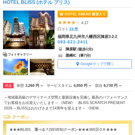
HOTEL BLISS (ホテル ブリス)
HOTEL AWARD 殿堂入り
5つ星のうち4
4.17
口コミ
24 件
福岡県北九州市八幡西区陣原3-2-2
093-621-2411
陣原駅 (徒歩1分)
フォトギャラリー
黒崎IC
(車7分)
Googleマップで開く
休憩
3,260 円 ～
サービスタイム
4,050 円 ～
宿泊
6,730 円 ～
料金
～地域最高級のデザイナーズ空間と最新設備を完備し 最高のパフォーマンス
でお客様をお出迎えいたします～ 《NEW》 BLISS SCRATCH PRESENT
2026 ～BLISSはおかげさまで14周年を迎えます～ 《NEW...
クーポン
★★★BLISS 選べる７(SEVEN)クーポン★★★365日ＯＫ★★★