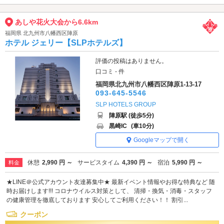
あしや花火大会から6.6km
福岡県 北九州市八幡西区陣原
ホテル ジェリー【SLPホテルズ】
評価の投稿はありません。
口コミ - 件
福岡県北九州市八幡西区陣原1-13-17
093-645-5546
SLP HOTELS GROUP
陣原駅 (徒歩5分)
黒崎IC
(車10分)
Googleマップで開く
休憩
2,990 円 ～
サービスタイム
4,390 円 ～
宿泊
5,990 円 ～
料金
★LINE＠公式アカウント友達募集中★ 最新イベント情報やお得な特典など 随
時お届けします!!! コロナウイルス対策として、 清掃・換気・消毒・スタッフ
の健康管理を徹底しております 安心してご利用ください！！ 割引...
クーポン