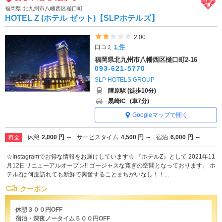
福岡県 北九州市八幡西区樋口町
HOTEL Z (ホテル ゼット)【SLPホテルズ】
5つ星のうち2
2.00
口コミ
1 件
福岡県北九州市八幡西区樋口町2-16
093-621-5770
SLP HOTELS GROUP
陣原駅 (徒歩10分)
黒崎IC
(車7分)
Googleマップで開く
休憩
2,000 円 ～
サービスタイム
4,500 円 ～
宿泊
6,000 円 ～
料金
☆Instagramでお得な情報をお届けしています☆ 『ホテルZ』として 2021年11
月12日リニューアルオープン!! ゴージャスな寛ぎの空間となっております。 ホ
テルZは何度訪れても新鮮で興奮することまちがいなし！！...
クーポン
休憩３００円OFF
宿泊・深夜ノータイム５００円OFF