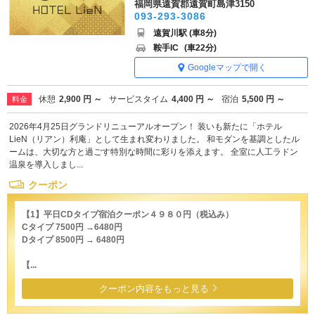
福岡県遠賀郡遠賀町島津3150
093-293-3086
遠賀川駅 (車8分)
鞍手IC
(車22分)
Googleマップで開く
休憩
2,900 円 ～
サービスタイム
4,400 円 ～
宿泊
5,500 円 ～
料金
2026年4月25日グランドリニューアルオープン！ 装いも新たに「ホテル
LieN（リアン）利庵」として生まれ変わりました。 和モダンを基調としたル
ームは、大切な方と過ごす特別な時間に彩りを添えます。 全室に人工ラドン
温泉を導入しまし...
クーポン
【1】平日CDタイプ宿泊クーポン４９８０円（税込み）
Cタイプ 7500円 →6480円
Dタイプ 8500円 → 6480円
【...
クーポン内容をもっと見る