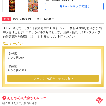
Googleマップで開く
休憩
2,900 円 ～
宿泊
5,900 円 ～
料金
★LINE＠公式アカウント友達募集中★ 最新イベント情報やお得な特典など 随
時お届けします!!! コロナウイルス対策として、 清掃・換気・消毒・スタッフ
の健康管理を徹底しております 安心してご利用ください！！
クーポン
【休憩】
３００円OFF
【宿泊】
５００円ＯＦＦ
クーポン内容をもっと見る
あしや花火大会から6.3km
福岡県 北九州市八幡西区陣原