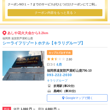
クーポンNO１～７までのサービスがひとつだけクーポンにてご利...
クーポン内容をもっと見る
あしや花火大会から3.2km
福岡県 遠賀郡芦屋町山鹿
シーライフリゾートホテル【キラリグループ】
カップルズおすすめ
5つ星のうち2.5
2.80
口コミ
4 件
福岡県遠賀郡芦屋町山鹿796-10
093-222-2030
キラリグループ
折尾駅 (車20分)
黒崎IC
(車30分)
Googleマップで開く
休憩
1,980 円 ～
宿泊
4,980 円 ～
料金