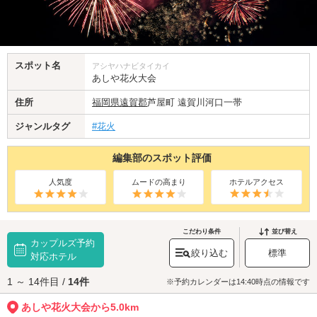
スポット名
アシヤハナビタイカイ
あしや花火大会
住所
福岡県
遠賀郡
芦屋町 遠賀川河口一帯
ジャンルタグ
#花火
編集部のスポット評価
人気度
ムードの高まり
ホテルアクセス
こだわり条件
並び替え
カップルズ予約
絞り込む
標準
対応ホテル
1 ～ 14件目 /
14件
※予約カレンダーは14:40時点の情報です
あしや花火大会から5.0km