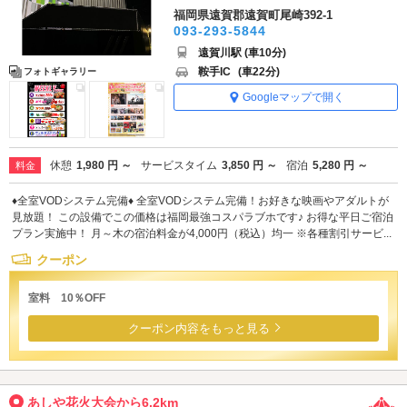
福岡県遠賀郡遠賀町尾崎392-1
093-293-5844
遠賀川駅 (車10分)
鞍手IC
(車22分)
フォトギャラリー
Googleマップで開く
休憩
1,980 円 ～
サービスタイム
3,850 円 ～
宿泊
5,280 円 ～
料金
♦全室VODシステム完備♦ 全室VODシステム完備！お好きな映画やアダルトが
見放題！ この設備でこの価格は福岡最強コスパラブホです♪ お得な平日ご宿泊
プラン実施中！ 月～木の宿泊料金が4,000円（税込）均一 ※各種割引サービ...
クーポン
室料 10％OFF
クーポン内容をもっと見る
あしや花火大会から6.2km