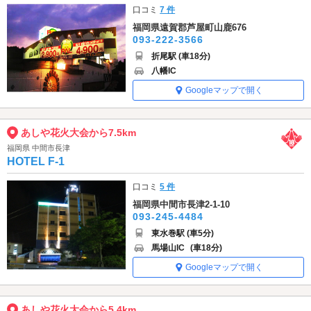
口コミ
7 件
福岡県遠賀郡芦屋町山鹿676
093-222-3566
折尾駅 (車18分)
八幡IC
Googleマップで開く
あしや花火大会から7.5km
福岡県 中間市長津
HOTEL F-1
口コミ
5 件
福岡県中間市長津2-1-10
093-245-4484
東水巻駅 (車5分)
馬場山IC
(車18分)
Googleマップで開く
あしや花火大会から5.4km