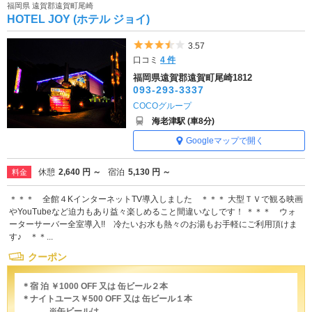
福岡県 遠賀郡遠賀町尾崎
HOTEL JOY (ホテル ジョイ)
5つ星のうち3.5
3.57
口コミ
4 件
福岡県遠賀郡遠賀町尾崎1812
093-293-3337
COCOグループ
海老津駅 (車8分)
Googleマップで開く
休憩
2,640 円 ～
宿泊
5,130 円 ～
料金
＊＊＊ 全館４KインターネットTV導入しました ＊＊＊ 大型ＴＶで観る映画
やYouTubeなど迫力もあり益々楽しめること間違いなしです！ ＊＊＊ ウォ
ーターサーバー全室導入!! 冷たいお水も熱々のお湯もお手軽にご利用頂けま
す♪ ＊＊...
クーポン
＊宿 泊 ￥1000 OFF 又は 缶ビール２本
＊ナイトユース￥500 OFF 又は 缶ビール１本
※缶ビールは...