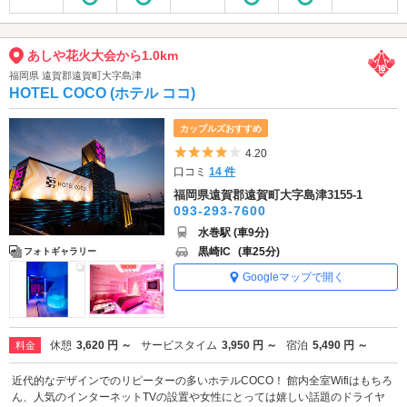
あしや花火大会から1.0km
福岡県 遠賀郡遠賀町大字島津
HOTEL COCO (ホテル ココ)
カップルズおすすめ
5つ星のうち4
4.20
口コミ
14 件
福岡県遠賀郡遠賀町大字島津3155-1
093-293-7600
水巻駅 (車9分)
黒崎IC
(車25分)
フォトギャラリー
Googleマップで開く
休憩
3,620 円 ～
サービスタイム
3,950 円 ～
宿泊
5,490 円 ～
料金
近代的なデザインでのリピーターの多いホテルCOCO！ 館内全室Wifiはもちろ
ん、人気のインターネットTVの設置や女性にとっては嬉しい話題のドライヤ