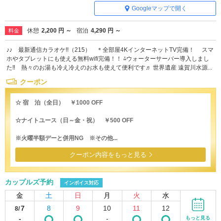
Googleマップで開く
休憩
2,200 円 ～
宿泊
4,290 円 ～
料金
♪♪ 最新通信カラオケ!!（215） ＊全部屋4KインターネットTV完備！ スマ
ホやタブレットにも使える無料wifi完備！！ ⁂ウォーターサーバー導入しまし
た‼ 熱々のお湯も冷え冷えのお水も使えて便利です♬ 世界遺産 遠賀川水源...
クーポン
☆ 宿 泊（全日） ￥1000 OFF
☆ナイトユース（日～金・祝） ￥500 OFF
※火曜半額デーと併用NG ※その他...
クーポン内容をもっと見る
カップルズ予約
インボイス対応
金
土
日
月
火
水
7
8
9
10
11
12
8/
-
-
もっと見る