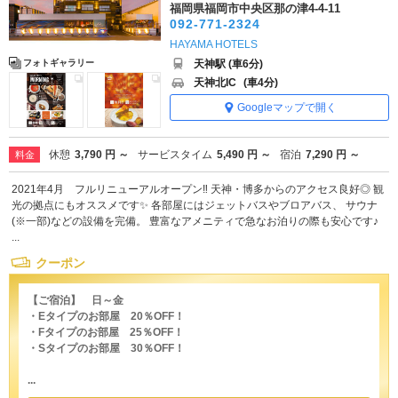
福岡県福岡市中央区那の津4-4-11
092-771-2324
HAYAMA HOTELS
天神駅 (車6分)
フォトギャラリー
天神北IC
(車4分)
Googleマップで開く
休憩
3,790 円 ～
サービスタイム
5,490 円 ～
宿泊
7,290 円 ～
料金
2021年4月 フルリニューアルオープン‼ 天神・博多からのアクセス良好◎ 観
光の拠点にもオススメです✨ 各部屋にはジェットバスやブロアバス、 サウナ
(※一部)などの設備を完備。 豊富なアメニティで急なお泊りの際も安心です♪
...
クーポン
【ご宿泊】 日～金
・Eタイプのお部屋 20％OFF！
・Fタイプのお部屋 25％OFF！
・Sタイプのお部屋 30％OFF！
...