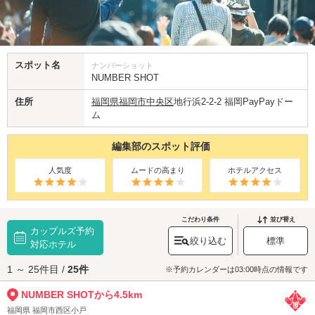
スポット名
ナンバーショット
NUMBER SHOT
住所
福岡県
福岡市中央区
地行浜2-2-2 福岡PayPayドー
ム
編集部のスポット評価
人気度
ムードの高まり
ホテルアクセス
こだわり条件
並び替え
カップルズ予約
絞り込む
標準
対応ホテル
1 ～ 25件目 /
25件
※予約カレンダーは03:00時点の情報です
NUMBER SHOTから4.5km
福岡県 福岡市西区小戸