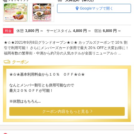
天神北IC
(車5分)
Googleマップで開く
休憩
3,800 円 ～
サービスタイム
4,800 円 ～
宿泊
6,800 円 ～
料金
★☆★2021年9月8日グランドオープン★☆★ カップルズクーポンで 10％ 割
引で利用可能！ さらにメンバーズカード併用で最大 20％ OFFと大変お得に！
福岡有数の繁華街・中洲から約7分の人気ホテルが全面リニューアル☆ ...
クーポン
★☆★基本利用料金から１０％ ＯＦＦ★☆★
なんとメンバー割引とも併用可能なので
最大２０％ ＯＦＦが可能！
※休憩はもちろん...
クーポン内容をもっと見る