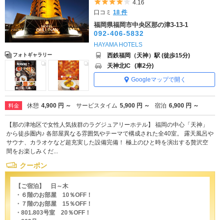
5つ星のうち4
4.16
口コミ
18 件
福岡県福岡市中央区那の津3-13-1
092-406-5832
HAYAMA HOTELS
西鉄福岡（天神）駅 (徒歩15分)
フォトギャラリー
天神北IC
(車2分)
Googleマップで開く
休憩
4,900 円 ～
サービスタイム
5,900 円 ～
宿泊
6,900 円 ～
料金
【那の津地区で女性人気抜群のラグジュアリーホテル】 福岡の中心「天神」
から徒歩圏内♪ 各部屋異なる雰囲気やテーマで構成された全40室。 露天風呂や
サウナ、カラオケなど超充実した設備完備！ 極上のひと時を演出する贅沢空
間をお楽しみくだ...
クーポン
【ご宿泊】 日～木
・６階のお部屋 10％OFF！
・７階のお部屋 15％OFF！
・801.803号室 20％OFF！