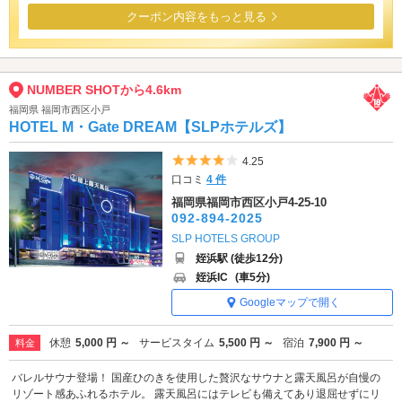
クーポン内容をもっと見る
NUMBER SHOTから4.6km
福岡県 福岡市西区小戸
HOTEL M・Gate DREAM【SLPホテルズ】
5つ星のうち4
4.25
口コミ
4 件
福岡県福岡市西区小戸4-25-10
092-894-2025
SLP HOTELS GROUP
姪浜駅 (徒歩12分)
姪浜IC
(車5分)
Googleマップで開く
休憩
5,000 円 ～
サービスタイム
5,500 円 ～
宿泊
7,900 円 ～
料金
バレルサウナ登場！ 国産ひのきを使用した贅沢なサウナと露天風呂が自慢の
リゾート感あふれるホテル。 露天風呂にはテレビも備えてあり退屈せずにリ