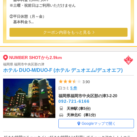
基本料金 1,000円OFF
※土曜・祝前日はご利用いただけません
②平日休憩（月～金）
基本料金 5...
クーポン内容をもっと見る
NUMBER SHOTから2.9km
福岡県 福岡市中央区那の津
ホテル DUO-M/DUO-F (ホテル デュオエム/デュオエフ)
5つ星のうち3.5
3.90
口コミ
5 件
福岡県福岡市中央区那の津3-2-20
092-721-6166
天神駅 (車5分)
天神北IC
(車1分)
Googleマップで開く