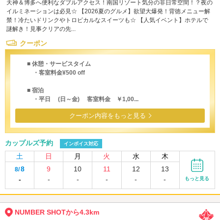
天神＆博多へ便利なダブルアクセス！南国リゾート気分の非日常空間！？夜の
イルミネーションは必見☆ 【2026夏のグルメ】欲望大爆発！背徳メニュー解
禁！冷たいドリンクやトロピカルなスイーツも☆ 【人気イベント】ホテルで
謎解き！見事クリアの先...
クーポン
■ 休憩・サービスタイム
・客室料金¥500 off
■ 宿泊
・平日 (日～金) 客室料金 ￥1,00...
クーポン内容をもっと見る
カップルズ予約
インボイス対応
土
日
月
火
水
木
8
9
10
11
12
13
8/
-
-
-
-
-
-
もっと見る
NUMBER SHOTから4.3km