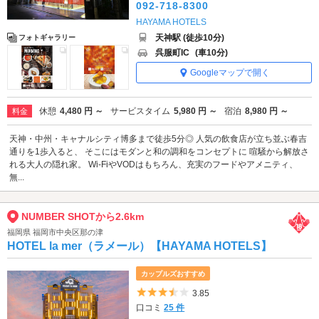
092-718-8300
HAYAMA HOTELS
天神駅 (徒歩10分)
フォトギャラリー
呉服町IC
(車10分)
Googleマップで開く
休憩
4,480 円 ～
サービスタイム
5,980 円 ～
宿泊
8,980 円 ～
料金
天神・中州・キャナルシティ博多まで徒歩5分◎ 人気の飲食店が立ち並ぶ春吉
通りを1歩入ると、 そこにはモダンと和の調和をコンセプトに 喧騒から解放さ
れる大人の隠れ家。 Wi-FiやVODはもちろん、充実のフードやアメニティ、
無...
NUMBER SHOTから2.6km
福岡県 福岡市中央区那の津
HOTEL la mer（ラメール）【HAYAMA HOTELS】
カップルズおすすめ
5つ星のうち3.5
3.85
口コミ
25 件