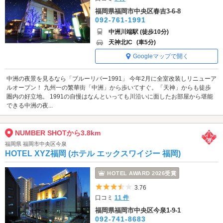
福岡県福岡市中央区春吉3-6-8
092-761-1991
中洲川端駅 (徒歩10分)
天神北IC
(車5分)
Googleマップで開く
中洲の夜景を見るなら「ブルーリバー1991」 今年2月に全室改装しリニューア
ルオープン！ 九州一の繁華街「中洲」から歩いてすぐ。「天神」からも徒歩
圏内の好立地。 1991の自慢はなんといっても川沿いに面したお部屋から堪能
できる中洲の夜...
NUMBER SHOTから3.8km
福岡県 福岡市中央区今泉
HOTEL XYZ福岡 (ホテル エックスワイジー 福岡)
HOTEL AWARD 2026受賞
5つ星のうち3.5
3.76
口コミ
11 件
福岡県福岡市中央区今泉1-9-1
092-741-8683