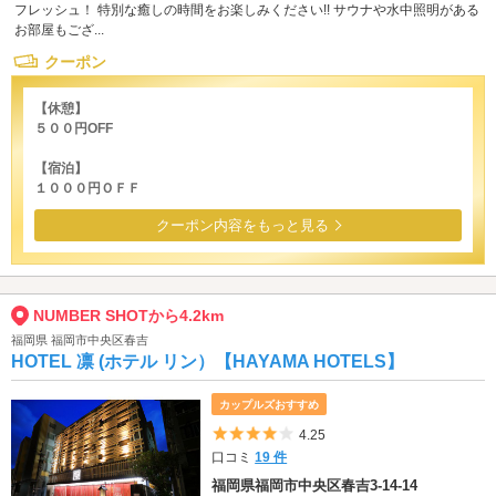
フレッシュ！ 特別な癒しの時間をお楽しみください!! サウナや水中照明がある
お部屋もござ...
クーポン
【休憩】
５００円OFF
【宿泊】
１０００円ＯＦＦ
クーポン内容をもっと見る
NUMBER SHOTから4.2km
福岡県 福岡市中央区春吉
HOTEL 凛 (ホテル リン）【HAYAMA HOTELS】
カップルズおすすめ
5つ星のうち4
4.25
口コミ
19 件
福岡県福岡市中央区春吉3-14-14