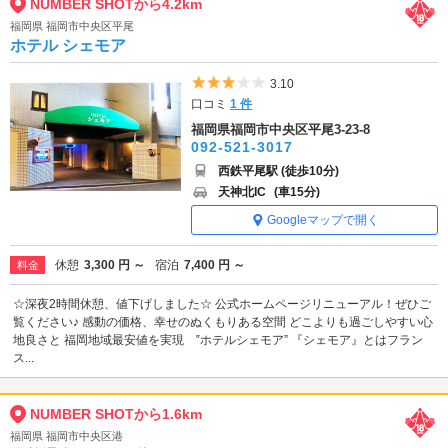
NUMBER SHOTから4.2km
福岡県 福岡市中央区平尾
ホテル シェモア
5つ星のうち3
3.10
口コミ
1 件
福岡県福岡市中央区平尾3-23-8
092-521-3017
西鉄平尾駅 (徒歩10分)
天神北IC
(車15分)
Googleマップで開く
休憩
3,300 円 ～
宿泊
7,400 円 ～
料金
☆深夜2時間休憩、値下げしました☆ 公式ホームページリニューアル！ぜひご
覧ください♪ 感動の価格、幸せのぬくもりある空間 どこよりも過ごしやすい心
地良さと 福岡地域最安値を実現 ‟ホテルシェモア” 『シェモア』とはフラン
ス...
NUMBER SHOTから1.6km
福岡県 福岡市中央区港