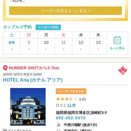
・802号...
クーポン内容をもっと見る
カップルズ予約
インボイス対応
土
日
月
火
水
木
8
9
10
11
12
13
8/
-
-
-
-
-
-
もっと見る
NUMBER SHOTから3.7km
福岡県 福岡市博多区須崎町
HOTEL Aria (ホテル アリア)
カップルズおすすめ
5つ星のうち3.5
3.93
口コミ
11 件
福岡県福岡市博多区須崎町8-9
092-262-0370
中洲川端駅 (徒歩7分)
フォトギャラリー