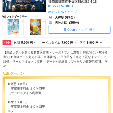
福岡県福岡市中央区那の津5-4-16
092-715-3001
ホテル41AVグループ
フォトギャラリー
天神駅 (車9分)
天神北IC
(車5分)
Googleマップで開く
休憩
5,900 円 ～
サービスタイム
7,900 円 ～
宿泊
8,900 円 ～
料金
【高級ホテルを超える超贅沢空間 × リーズナブルな滞在】 8階の801・802号
室では“高級ホテル超えの非日常体験“を。 圧倒的な広さと上質なインテリア、
設備、サービスはまさに圧巻… デートや記念日にぴったりの超贅沢空間。 そ
の...
クーポン
■ 休憩（全日）
客室基本料金 １０％OFF
（サービスタイム利用可）
■ 宿泊（全日)
客室基本料金 １０％OFF
※メ...