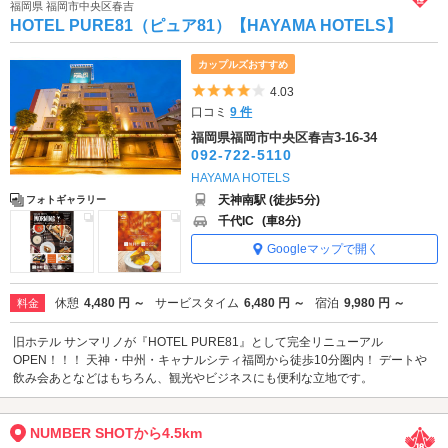
福岡県 福岡市中央区春吉
HOTEL PURE81（ピュア81）【HAYAMA HOTELS】
カップルズおすすめ
5つ星のうち4
4.03
口コミ
9 件
福岡県福岡市中央区春吉3-16-34
092-722-5110
HAYAMA HOTELS
天神南駅 (徒歩5分)
フォトギャラリー
千代IC
(車8分)
Googleマップで開く
休憩
4,480 円 ～
サービスタイム
6,480 円 ～
宿泊
9,980 円 ～
料金
旧ホテル サンマリノが『HOTEL PURE81』として完全リニューアル
OPEN！！！ 天神・中州・キャナルシティ福岡から徒歩10分圏内！ デートや
飲み会あとなどはもちろん、観光やビジネスにも便利な立地です。
NUMBER SHOTから4.5km