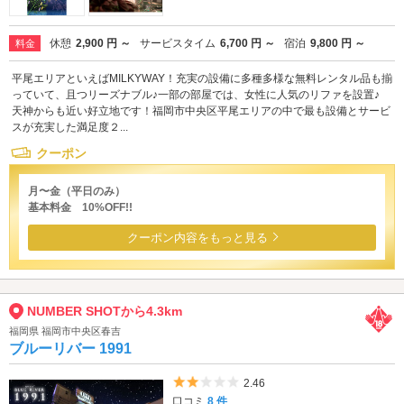
休憩
2,900 円 ～
サービスタイム
6,700 円 ～
宿泊
9,800 円 ～
料金
平尾エリアといえばMILKYWAY！充実の設備に多種多様な無料レンタル品も揃
っていて、且つリーズナブル♪一部の部屋では、女性に人気のリファを設置♪
天神からも近い好立地です！福岡市中央区平尾エリアの中で最も設備とサービ
スが充実した満足度２...
クーポン
月〜金（平日のみ）
基本料金 10%OFF!!
クーポン内容をもっと見る
NUMBER SHOTから4.3km
福岡県 福岡市中央区春吉
ブルーリバー 1991
5つ星のうち2
2.46
口コミ
8 件