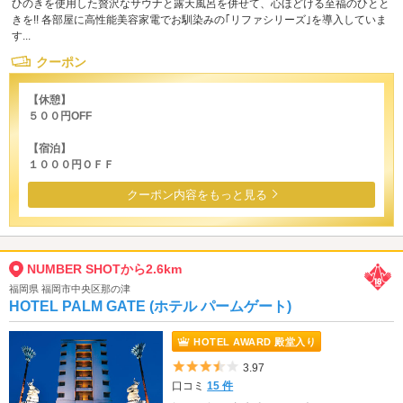
ひのきを使用した贅沢なサウナと露天風呂を併せて、心ほどける至福のひとと
きを!! 各部屋に高性能美容家電でお馴染みの｢リファシリーズ｣を導入していま
す...
クーポン
【休憩】
５００円OFF
【宿泊】
１０００円ＯＦＦ
クーポン内容をもっと見る
NUMBER SHOTから2.6km
福岡県 福岡市中央区那の津
HOTEL PALM GATE (ホテル パームゲート)
HOTEL AWARD 殿堂入り
5つ星のうち3.5
3.97
口コミ
15 件