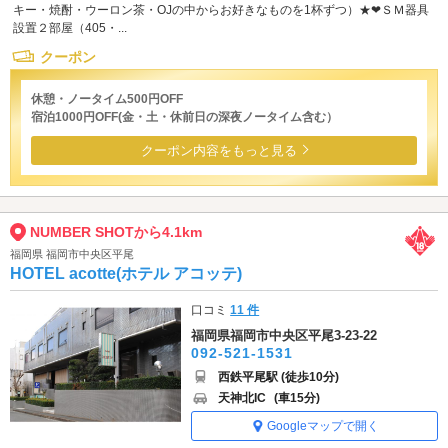
キー・焼酎・ウーロン茶・OJの中からお好きなものを1杯ずつ）★❤ＳＭ器具
設置２部屋（405・...
クーポン
休憩・ノータイム500円OFF
宿泊1000円OFF(金・土・休前日の深夜ノータイム含む）
クーポン内容をもっと見る
NUMBER SHOTから4.1km
福岡県 福岡市中央区平尾
HOTEL acotte(ホテル アコッテ)
口コミ
11 件
福岡県福岡市中央区平尾3-23-22
092-521-1531
西鉄平尾駅 (徒歩10分)
天神北IC
(車15分)
Googleマップで開く