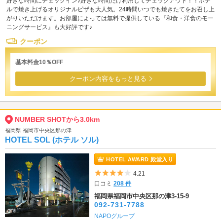
好きな時間にチェックイン♪好きな時間だけ利用してチェックアウト！！ホテ
ルで焼き上げるオリジナルピザも大人気。24時間いつでも焼きたてをお召し上
がりいただけます。お部屋によっては無料で提供している『和食・洋食のモー
ニングサービス』も大好評です♪
クーポン
基本料金10％OFF
クーポン内容をもっと見る
NUMBER SHOTから3.0km
福岡県 福岡市中央区那の津
HOTEL SOL (ホテル ソル)
HOTEL AWARD 殿堂入り
5つ星のうち4
4.21
口コミ
208 件
福岡県福岡市中央区那の津3-15-9
092-731-7788
NAPOグループ