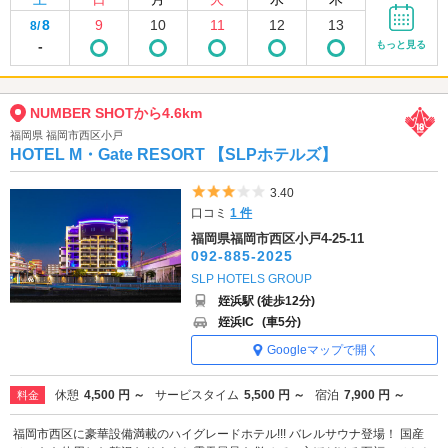
8
9
10
11
12
13
8/
-
もっと見る
NUMBER SHOTから4.6km
福岡県 福岡市西区小戸
HOTEL M・Gate RESORT 【SLPホテルズ】
5つ星のうち3
3.40
口コミ
1 件
福岡県福岡市西区小戸4-25-11
092-885-2025
SLP HOTELS GROUP
姪浜駅 (徒歩12分)
姪浜IC
(車5分)
Googleマップで開く
休憩
4,500 円 ～
サービスタイム
5,500 円 ～
宿泊
7,900 円 ～
料金
福岡市西区に豪華設備満載のハイグレードホテル!!! バレルサウナ登場！ 国産