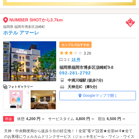
NUMBER SHOTから3.7km
福岡県 福岡市博多区須崎町
ホテル アマーレ
カップルズおすすめ
5つ星のうち3
3.26
口コミ
16 件
福岡県福岡市博多区須崎町9-8
092-281-2792
中洲川端駅 (徒歩7分)
天神北IC
(車5分)
フォトギャラリー
Googleマップで開く
休憩
4,200 円 ～
サービスタイム
4,800 円 ～
宿泊
6,500 円 ～
料金
天神・中央郵便局から徒歩５分の好立地！！全室”電マ”設置★全室wi-fi★全て
のお客様にウェルカムドリンクサービス（ジョッキ生ビール・ワイン・ウイス