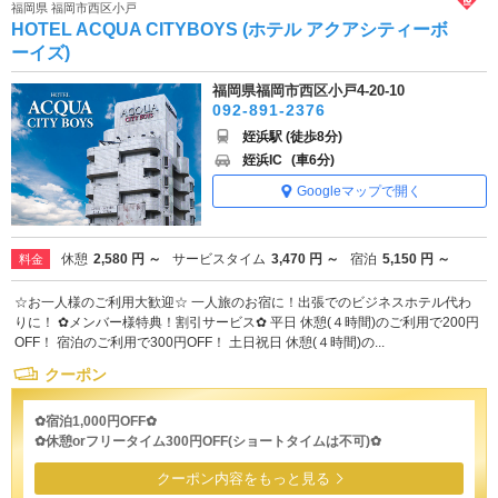
福岡県 福岡市西区小戸
HOTEL ACQUA CITYBOYS (ホテル アクアシティーボ
ーイズ)
福岡県福岡市西区小戸4-20-10
092-891-2376
姪浜駅 (徒歩8分)
姪浜IC
(車6分)
Googleマップで開く
休憩
2,580 円 ～
サービスタイム
3,470 円 ～
宿泊
5,150 円 ～
料金
☆お一人様のご利用大歓迎☆ 一人旅のお宿に！出張でのビジネスホテル代わ
りに！ ✿メンバー様特典！割引サービス✿ 平日 休憩(４時間)のご利用で200円
OFF！ 宿泊のご利用で300円OFF！ 土日祝日 休憩(４時間)の...
クーポン
✿宿泊1,000円OFF✿
✿休憩orフリータイム300円OFF(ショートタイムは不可)✿
クーポン内容をもっと見る