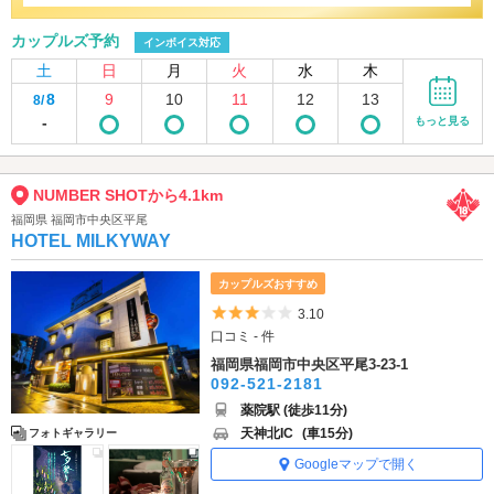
カップルズ予約
インボイス対応
土
日
月
火
水
木
8
9
10
11
12
13
8/
-
もっと見る
NUMBER SHOTから4.1km
福岡県 福岡市中央区平尾
HOTEL MILKYWAY
カップルズおすすめ
5つ星のうち3
3.10
口コミ - 件
福岡県福岡市中央区平尾3-23-1
092-521-2181
薬院駅 (徒歩11分)
天神北IC
(車15分)
フォトギャラリー
Googleマップで開く