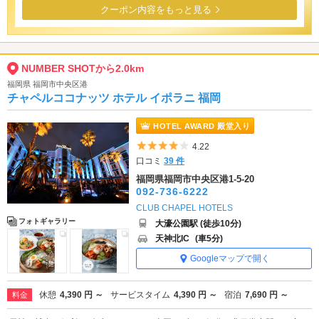
クーポン内容をもっと見る
NUMBER SHOTから2.0km
福岡県 福岡市中央区港
チャペルココナッツ ホテル イポラニ 福岡
HOTEL AWARD 殿堂入り
5つ星のうち4
4.22
口コミ
39 件
福岡県福岡市中央区港1-5-20
092-736-6222
CLUB CHAPEL HOTELS
フォトギャラリー
大濠公園駅 (徒歩10分)
天神北IC
(車5分)
Googleマップで開く
休憩
4,390 円 ～
サービスタイム
4,390 円 ～
宿泊
7,690 円 ～
料金