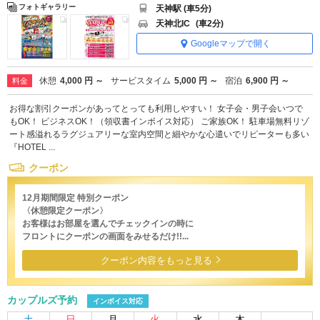
フォトギャラリー
天神駅 (車5分)
天神北IC
(車2分)
Googleマップで開く
休憩
4,000 円 ～
サービスタイム
5,000 円 ～
宿泊
6,900 円 ～
料金
お得な割引クーポンがあってとっても利用しやすい！ 女子会・男子会いつで
もOK！ ビジネスOK！（領収書インボイス対応） ご家族OK！ 駐車場無料リゾ
ート感溢れるラグジュアリーな室内空間と細やかな心遣いでリピーターも多い
『HOTEL ...
クーポン
12月期間限定 特別クーポン
〈休憩限定クーポン〉
お客様はお部屋を選んでチェックインの時に
フロントにクーポンの画面をみせるだけ!!...
クーポン内容をもっと見る
カップルズ予約
インボイス対応
土
日
月
火
水
木