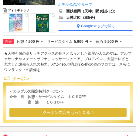
ホテル41AVグループ
フォトギャラリー
西鉄福岡（天神）駅 (徒歩3分)
天神北IC
(車5分)
Googleマップで開く
休憩
4,900 円 ～
サービスタイム
5,900 円 ～
宿泊
9,900 円 ～
料金
★天神今泉の高リッチアクセスの良さと広々とした部屋が人気のXYZ。アルフ
ァサウナやスチームサウナ、マッサージチェア、ブロアバスに 大型テレビと
充実した設備も人気の魅力。XYZ-neoと呼ばれる4階の奥のフロアは、さらに
ワンランク上の設備を...
クーポン
＜カップルズ限定特別クーポン＞
☆全 日 休憩・サービスタイム １０％OFF
宿 泊 １０％OFF
クーポン内容をもっと見る