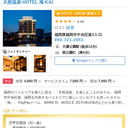
天然温泉 HOTEL 海 KAI
HOTEL AWARD 殿堂入り
5つ星のうち4
4.44
口コミ
16 件
福岡県福岡市中央区港3-1-31
092-721-2051
大濠公園駅 (徒歩12分)
フォトギャラリー
西公園IC
(車5分)
Googleマップで開く
休憩
4,980 円 ～
サービスタイム
7,980 円 ～
宿泊
7,980 円 ～
料金
福岡のベイエリアを新たに彩る、「天然温泉」を楽しむ二人のホテル。 福岡
市中央区港。福岡を代表するベイエリアに新しいコンセプトを持ったホテル
『海』。 PayPayドーム、MARK IS、BOSS E･ZO FUKUOKAなどから車で約...
クーポン
①平日宿泊（日～金）