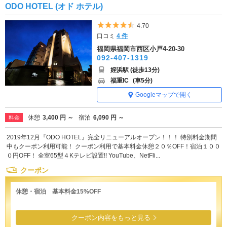
ODO HOTEL (オド ホテル)
5つ星のうち4.5
4.70
口コミ
4 件
福岡県福岡市西区小戸4-20-30
092-407-1319
姪浜駅 (徒歩13分)
福重IC
(車5分)
Googleマップで開く
休憩
3,400 円 ～
宿泊
6,090 円 ～
料金
2019年12月『ODO HOTEL』完全リニューアルオープン！！！ 特別料金期間
中もクーポン利用可能！ クーポン利用で基本料金休憩２０％OFF！宿泊１００
０円OFF！ 全室65型４Kテレビ設置!! YouTube、NetFli...
クーポン
休憩・宿泊 基本料金15%OFF
クーポン内容をもっと見る