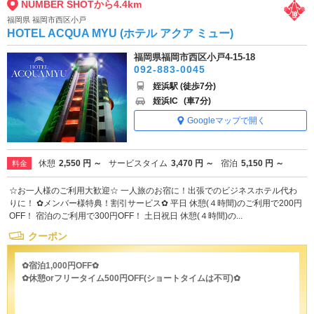
NUMBER SHOTから4.4km
福岡県 福岡市西区小戸
HOTEL ACQUA MYU (ホテル アクア ミュー)
福岡県福岡市西区小戸4-15-18
092-883-0045
姪浜駅 (徒歩7分)
姪浜IC
(車7分)
Googleマップで開く
休憩
2,550 円 ～
サービスタイム
3,470 円 ～
宿泊
5,150 円 ～
料金
☆お一人様のご利用大歓迎☆ 一人旅のお宿に！出張でのビジネスホテル代わ
りに！ ✿メンバー様特典！割引サービス✿ 平日 休憩(４時間)のご利用で200円
OFF！ 宿泊のご利用で300円OFF！ 土日祝日 休憩(４時間)の...
クーポン
✿宿泊1,000円OFF✿
✿休憩orフリータイム500円OFF(ショートタイムは不可)✿