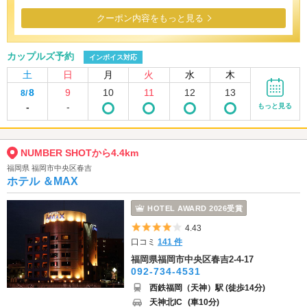
クーポン内容をもっと見る
カップルズ予約
インボイス対応
土
日
月
火
水
木
8
9
10
11
12
13
8/
-
-
もっと見る
NUMBER SHOTから4.4km
福岡県 福岡市中央区春吉
ホテル ＆MAX
HOTEL AWARD 2026受賞
5つ星のうち4
4.43
口コミ
141 件
福岡県福岡市中央区春吉2-4-17
092-734-4531
西鉄福岡（天神）駅 (徒歩14分)
天神北IC
(車10分)