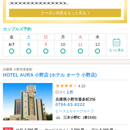
□■□■□■□■□■□■□■□■□■□■□■□■□■□■...
クーポン内容をもっと見る
カップルズ予約
金
土
日
月
火
水
7
8
9
10
11
12
8/
もっと見る
兵庫県 小野市喜多町
HOTEL AURA 小野店 (ホテル オーラ 小野店)
5つ星のうち4
4.10
口コミ
2 件
兵庫県小野市喜多町256
0794-63-8222
ピースエルイーグループ
三木小野IC
(車15分)