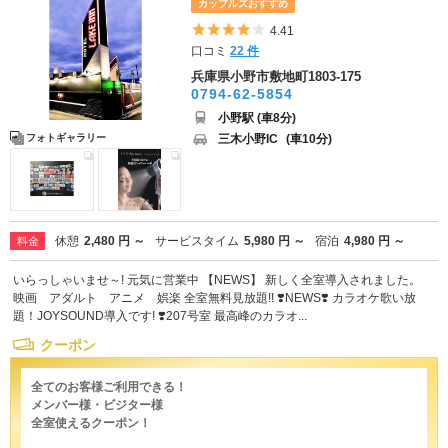
カップルズおすすめ
5つ星のうち4
4.41
口コミ
22 件
兵庫県小野市敷地町1803-175
0794-62-5854
小野駅 (車8分)
三木小野IC
(車10分)
フォトギャラリー
休憩
2,480 円 ～
サービスタイム
5,980 円 ～
宿泊
4,980 円 ～
料金
いらっしゃいませ～! 元気に営業中 【NEWS】 新しく全室導入されました。
映画 アダルト アニメ 娯楽 全室無料見放題!! ❣️NEWS❣️ カラオケ歌い放
題！JOYSOUND導入です! ❣️207号室 最高峰のカラオ...
クーポン
全てのお客様ご利用できる！
メンバー様・ビジター様
全室使えるクーポン！