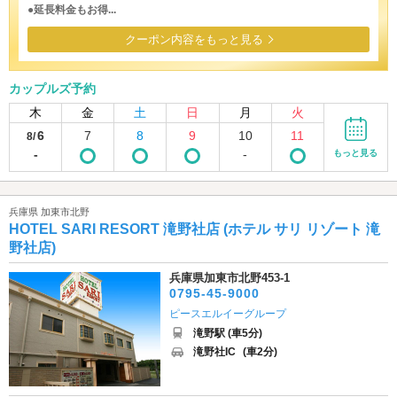
●延長料金もお得...
クーポン内容をもっと見る
カップルズ予約
木
金
土
日
月
火
6
7
8
9
10
11
8/
-
-
もっと見る
兵庫県 加東市北野
HOTEL SARI RESORT 滝野社店 (ホテル サリ リゾート 滝
野社店)
兵庫県加東市北野453-1
0795-45-9000
ピースエルイーグループ
滝野駅 (車5分)
滝野社IC
(車2分)