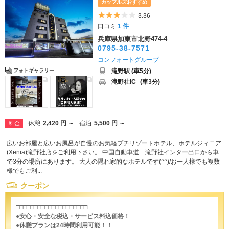
カップルズおすすめ
5つ星のうち3
3.36
口コミ
1 件
兵庫県加東市北野474-4
0795-38-7571
コンフォートグループ
滝野駅 (車5分)
フォトギャラリー
滝野社IC
(車3分)
休憩
2,420 円 ～
宿泊
5,500 円 ～
料金
広いお部屋と広いお風呂が自慢のお気軽プチリゾートホテル、ホテルジィニア
(Xenia)滝野社店をご利用下さい。 中国自動車道 滝野社インター出口から車
で3分の場所にあります。 大人の隠れ家的なホテルです(^^)/お一人様でも複数
様でもご利...
クーポン
□□□□□□□□□□□□□□□□□□□□
●安心・安全な税込・サービス料込価格！
●休憩プランは24時間利用可能！！