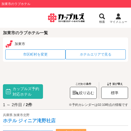
加東市のラブホテル
検索
マイメニュー
加東市のラブホテル一覧
加東市
市区町村を変更
ホテルエリアで見る
こだわり条件
並び替え
カップルズ予約
絞り込む
標準
対応ホテル
1 ～ 2件目 /
2件
※予約カレンダーは02:10時点の情報です
兵庫県 加東市北野
ホテル ジィニア滝野社店