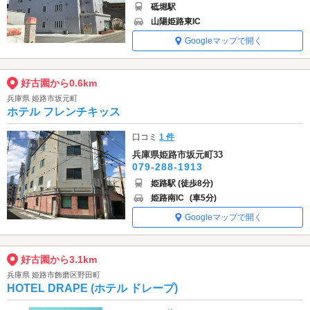
砥堀駅
山陽姫路東IC
Googleマップで開く
好古園から0.6km
兵庫県 姫路市坂元町
ホテル フレンチキッス
口コミ
1 件
兵庫県姫路市坂元町33
079-288-1913
姫路駅 (徒歩8分)
姫路南IC
(車5分)
Googleマップで開く
好古園から3.1km
兵庫県 姫路市飾磨区野田町
HOTEL DRAPE (ホテル ドレープ)