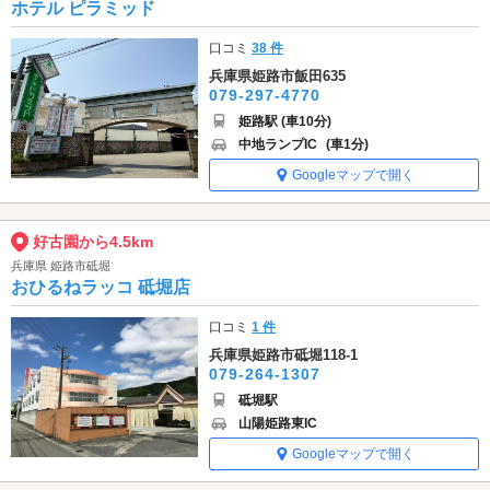
ホテル ピラミッド
口コミ
38 件
兵庫県姫路市飯田635
079-297-4770
姫路駅 (車10分)
中地ランプIC
(車1分)
Googleマップで開く
好古園から4.5km
兵庫県 姫路市砥堀
おひるねラッコ 砥堀店
口コミ
1 件
兵庫県姫路市砥堀118-1
079-264-1307
砥堀駅
山陽姫路東IC
Googleマップで開く