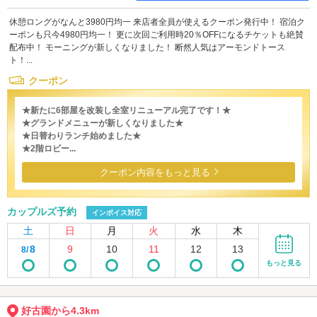
休憩ロングがなんと3980円均一 来店者全員が使えるクーポン発行中！ 宿泊ク
ーポンも只今4980円均一！ 更に次回ご利用時20％OFFになるチケットも絶賛
配布中！ モーニングが新しくなりました！ 断然人気はアーモンドトース
ト！...
クーポン
★新たに6部屋を改装し全室リニューアル完了です！★
★グランドメニューが新しくなりました★
★日替わりランチ始めました★
★2階ロビー...
クーポン内容をもっと見る
カップルズ予約
インボイス対応
土
日
月
火
水
木
8
9
10
11
12
13
8/
もっと見る
好古園から4.3km