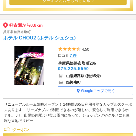
クーポン内容をもっと見る
好古園から0.8km
兵庫県 姫路市塩町
ホテル CHOU2 (ホテル シュシュ)
5つ星のうち4.5
4.50
口コミ
7 件
兵庫県姫路市塩町206
079-225-5590
山陽姫路駅 (徒歩5分)
姫路南IC
Googleマップで開く
リニューアルルーム随時オープン！ 24時間365日利用可能なカップルズクーポ
ンあります！ リーズナブルで利用できるのが嬉しい、安心して利用できるホ
テル。 JR、山陽姫路駅より徒歩圏内にあって、ショッピングやグルメにも便
利な立地でリピー...
クーポン