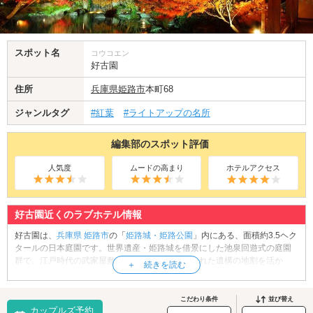
スポット名
コウコエン
好古園
住所
兵庫県
姫路市
本町68
ジャンルタグ
#紅葉
#ライトアップの名所
編集部のスポット評価
人気度
ムードの高まり
ホテルアクセス
好古園近くのラブホテル情報
好古園は、
兵庫県
姫路市
の「
姫路城・姫路公園
」内にある、面積約3.5ヘク
タールの日本庭園です。世界遺産・姫路城を借景にした池泉回遊式の庭園
群で、江戸時代の武家屋敷跡や発掘調査で確認された遺構の地割を活か
し、1992年に開園しました。門や築地塀などで仕切られた園内は、それぞ
れ趣の異なる9つの庭園で構成され、時代劇や大河ドラマのロケ地としても
利用されています。中でも、大池を配した「御屋敷の庭」は広々とした景
こだわり条件
並び替え
カップルズ予約
観が魅力で、錦鯉が泳ぐ池や滝、四季の草花が風情を添えます。初夏の新