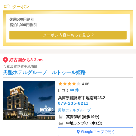
クーポン
休憩500円割引
宿泊1,000円割引
クーポン内容をもっと見る
好古園から3.3km
兵庫県 姫路市中地南町
男塾ホテルグループ ルトゥール姫路
5つ星のうち4
4.08
口コミ
40 件
兵庫県姫路市中地南町46-2
079-235-8211
男塾ホテルグループ
英賀保駅 (徒歩10分)
中地ランプIC
(車1分)
Googleマップで開く