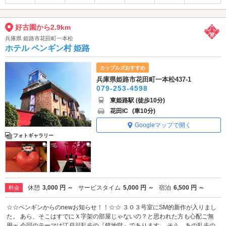
好古園から2.9km
兵庫県 姫路市花田町一本松
ホテル ペンギン村 姫路
カップルズおすすめ
兵庫県姫路市花田町一本松437-1
079-253-4598
東姫路駅 (徒歩10分)
花田IC
(車10分)
Googleマップで開く
フォトギャラリー
休憩
3,000 円 ～
サービスタイム
5,000 円 ～
宿泊
6,500 円 ～
料金
☆☆ペンギンからのnewお知らせ！！☆☆ ３０３号室にSM的新作が入りまし
た。 あら、そこはすでにＸ字架の部屋じゃないの？と思われた方も心配ご無
用ｗ 今回のテーマは江戸川乱歩の『鏡地獄』であります。 そう、あの乱歩の