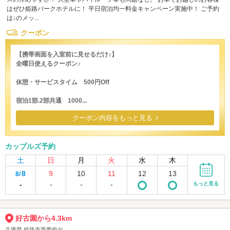
はぜひ姫路パークホテルに！ 平日宿泊均一料金キャンペーン実施中！ ご予約
は↓のメッ...
クーポン
【携帯画面を入室前に見せるだけ♪】
全曜日使えるクーポン♪
休憩・サービスタイム 500円Off
宿泊1部.2部共通 1000...
クーポン内容をもっと見る
カップルズ予約
土
日
月
火
水
木
8
9
10
11
12
13
8/
-
-
-
-
もっと見る
好古園から4.3km
兵庫県 姫路市西夢前台