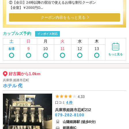
②【全日】24時以降の宿泊で使えるお得な割引クーポン
【全室】￥2000円O...
クーポン内容をもっと見る
カップルズ予約
インボイス対応
土
日
月
火
水
木
8
9
10
11
12
13
8/
もっと見る
好古園から1.0km
兵庫県 姫路市忍町
ホテル 侘
5つ星のうち4
4.33
口コミ
4 件
兵庫県姫路市忍町212
079-282-8100
山陽姫路駅 (徒歩8分)
姫路南IC