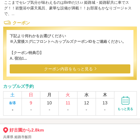
ここまでセレブ気分が味わえるのはBirthだけ♪♪ 姫路城・姫路駅共に車でス
グ！！岩盤浴や露天風呂、豪華な設備が満載！！お部屋もかなりゴージャス
で、...
クーポン
下記より何れかをお選びください
※入室後スグにフロントへカップルズクーポンIDをご連絡ください。
【クーポン特典①】
A. 宿泊1...
クーポン内容をもっと見る
カップルズ予約
土
日
月
火
水
木
8
9
10
11
12
13
8/
-
-
-
-
-
-
もっと見る
好古園から2.8km
兵庫県 姫路市飯田