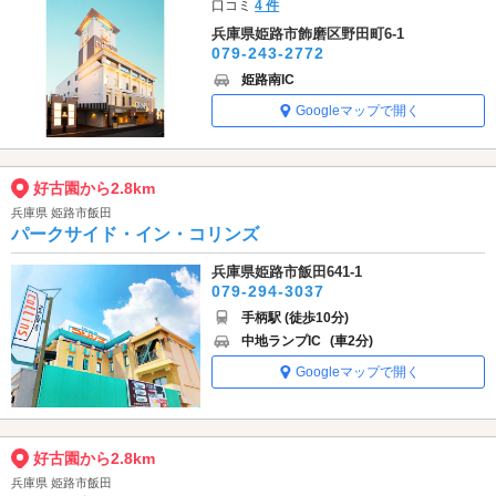
口コミ
4 件
兵庫県姫路市飾磨区野田町6-1
079-243-2772
姫路南IC
Googleマップで開く
好古園から2.8km
兵庫県 姫路市飯田
パークサイド・イン・コリンズ
兵庫県姫路市飯田641-1
079-294-3037
手柄駅 (徒歩10分)
中地ランプIC
(車2分)
Googleマップで開く
好古園から2.8km
兵庫県 姫路市飯田