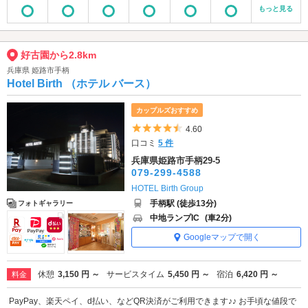
もっと見る
好古園から2.8km
兵庫県 姫路市手柄
Hotel Birth （ホテル バース）
カップルズおすすめ
5つ星のうち4.5
4.60
口コミ
5 件
兵庫県姫路市手柄29-5
079-299-4588
HOTEL Birth Group
手柄駅 (徒歩13分)
フォトギャラリー
中地ランプIC
(車2分)
Googleマップで開く
休憩
3,150 円 ～
サービスタイム
5,450 円 ～
宿泊
6,420 円 ～
料金
PayPay、楽天ペイ、d払い、などQR決済がご利用できます♪♪ お手頃な値段で