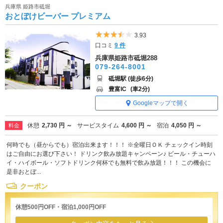
兵庫県 姫路市砥堀
おとぼけビーバー プレミアム
5つ星のうち3.5
3.93
口コミ
9 件
兵庫県姫路市砥堀288
079-264-8001
砥堀駅 (徒歩6分)
豊富IC
(車2分)
Googleマップで開く
休憩
2,730 円 ～
サービスタイム
4,600 円 ～
宿泊
4,050 円 ～
料金
何時でも（昼からでも）宿泊出来ます！！！ ※全曜日ＯＫ チェックイン時刻
はご自由にお選び下さい！ ドリンク飲み放題キャンペーン♪ ビール・チューハ
イ・ハイボール・ソフトドリンク何杯でも無料で飲み放題！！！ この機会に
是非おとぼ...
クーポン
休憩500円OFF・宿泊1,000円OFF