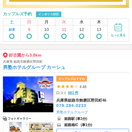
カップルズ予約
インボイス対応
土
日
月
火
水
木
8
9
10
11
12
13
8/
もっと見る
好古園から3.0km
兵庫県 姫路市飾磨区野田町
男塾ホテルグループ カーシュ
カップルズおすすめ
5つ星のうち4
4.46
口コミ
483 件
兵庫県姫路市飾磨区野田町46
079-284-0233
男塾ホテルグループ
姫路駅 (車3分)
フォトギャラリー
姫路南IC
(車1分)