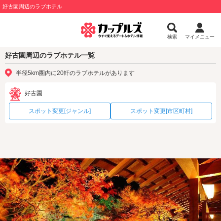
好古園周辺のラブホテル
検索
マイメニュー
好古園周辺のラブホテル一覧
半径5km圏内に20軒のラブホテルがあります
好古園
スポット変更[ジャンル]
スポット変更[市区町村]