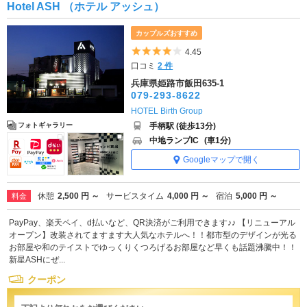
Hotel ASH （ホテル アッシュ）
カップルズおすすめ
5つ星のうち4
4.45
口コミ
2 件
兵庫県姫路市飯田635-1
079-293-8622
HOTEL Birth Group
手柄駅 (徒歩13分)
フォトギャラリー
中地ランプIC
(車1分)
Googleマップで開く
休憩
2,500 円 ～
サービスタイム
4,000 円 ～
宿泊
5,000 円 ～
料金
PayPay、楽天ペイ、d払いなど、QR決済がご利用できます♪♪ 【リニューアル
オープン】改装されてますます大人気なホテルへ！！都市型のデザインが光る
お部屋や和のテイストでゆっくりくつろげるお部屋など早くも話題沸騰中！！
新星ASHにぜ...
クーポン