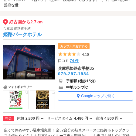
淫靡な世...
好古園から2.7km
兵庫県 姫路市手柄
姫路パークホテル
カップルズおすすめ
5つ星のうち4
4.18
口コミ
74 件
兵庫県姫路市手柄35
079-297-1984
手柄駅 (徒歩15分)
中地ランプIC
フォトギャラリー
Googleマップで開く
休憩
2,800 円 ～
サービスタイム
4,480 円 ～
宿泊
4,800 円 ～
料金
広くて停めやすい駐車場完備！ 全32台分の駐車スペースは姫路市トップクラ
スの停めやすさ！ 大型車やハイルーフ車も問題なし。 お車でお越しのお客様