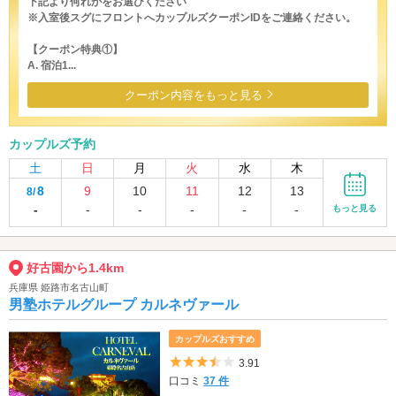
下記より何れかをお選びください
※入室後スグにフロントへカップルズクーポンIDをご連絡ください。
【クーポン特典①】
A. 宿泊1...
クーポン内容をもっと見る
カップルズ予約
土
日
月
火
水
木
8
9
10
11
12
13
8/
-
-
-
-
-
-
もっと見る
好古園から1.4km
兵庫県 姫路市名古山町
男塾ホテルグループ カルネヴァール
カップルズおすすめ
5つ星のうち3.5
3.91
口コミ
37 件