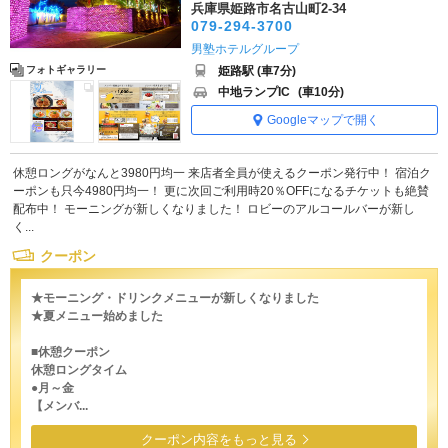
兵庫県姫路市名古山町2-34
079-294-3700
男塾ホテルグループ
姫路駅 (車7分)
フォトギャラリー
中地ランプIC
(車10分)
Googleマップで開く
休憩ロングがなんと3980円均一 来店者全員が使えるクーポン発行中！ 宿泊ク
ーポンも只今4980円均一！ 更に次回ご利用時20％OFFになるチケットも絶賛
配布中！ モーニングが新しくなりました！ ロビーのアルコールバーが新し
く...
クーポン
★モーニング・ドリンクメニューが新しくなりました
★夏メニュー始めました
■休憩クーポン
休憩ロングタイム
●月～金
【メンバ...
クーポン内容をもっと見る