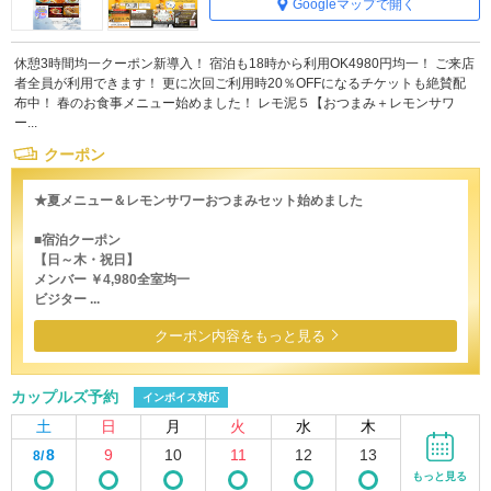
Googleマップで開く
休憩3時間均一クーポン新導入！ 宿泊も18時から利用OK4980円均一！ ご来店
者全員が利用できます！ 更に次回ご利用時20％OFFになるチケットも絶賛配
布中！ 春のお食事メニュー始めました！ レモ泥５【おつまみ＋レモンサワ
ー...
クーポン
★夏メニュー＆レモンサワーおつまみセット始めました
■宿泊クーポン
【日～木・祝日】
メンバー ￥4,980全室均一
ビジター ...
クーポン内容をもっと見る
カップルズ予約
インボイス対応
土
日
月
火
水
木
8
9
10
11
12
13
8/
もっと見る