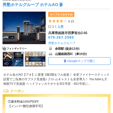
男塾ホテルグループ ホテルAO 蒼
カップルズおすすめ
5つ星のうち4
4.15
口コミ
1 件
兵庫県姫路市西夢前台2-66
079-267-2560
男塾ホテルグループ
余部駅 (徒歩12分)
フォトギャラリー
山陽姫路西IC
(車10分)
Googleマップで開く
ホテル名がAO【アオ】に変更 1階2階をフル改装！ 全室ファイヤースティック
設置でご自身のサブスク見放題♪ クロ-ムキャストも全室導入！ You tubeも大
画面TVで見放題 ヘッドフォンカラオケを301号室・401号室に...
クーポン
①基本料金1000円OFF
【メンバー割引併用不可】