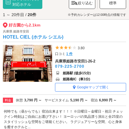
絞り込む
標準
緑や秋の紅葉も美しく、姫路城観光とあわせて立ち寄りたい庭園です。落
対応ホテル
ち着いた景色を眺めながら、ゆったり散策を楽しんでみてください。
1 ～ 20件目 /
20件
好古園へは、
姫路駅前・姫路城エリアのラブホテル
からもアクセスが便利
※予約カレンダーは12:00時点の情報です
です。
好古園から2.1km
兵庫県 姫路市安田
HOTEL CIEL (ホテル シエル)
5つ星のうち3.5
3.80
口コミ
1 件
兵庫県姫路市安田1-26-2
079-225-2700
姫路駅 (徒歩15分)
姫路南IC
(車3分)
Googleマップで開く
休憩
3,790 円 ～
サービスタイム
5,190 円 ～
宿泊
6,990 円 ～
料金
何時でも（昼からでも）宿泊出来ます！！！ ※日曜日～金曜日・祝日 チェッ
クイン時刻はご自由にお選び下さい！ ヨーロッパの気品漂う演出と全25室の
スタイリッシュな空間をご堪能ください。 ラグジュアリーな空間、心と身体
を癒すホテルと...