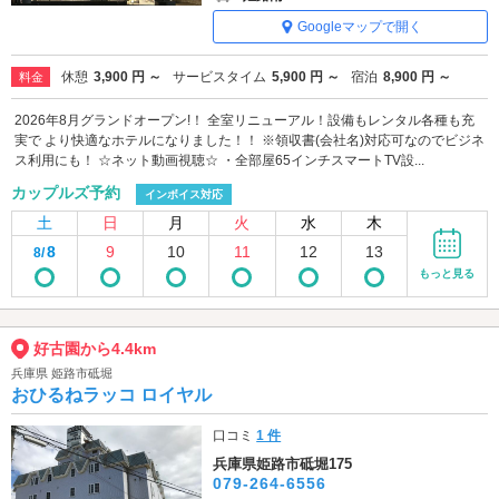
Googleマップで開く
休憩
3,900 円 ～
サービスタイム
5,900 円 ～
宿泊
8,900 円 ～
料金
2026年8月グランドオープン!！ 全室リニューアル！設備もレンタル各種も充
実で より快適なホテルになりました！！ ※領収書(会社名)対応可なのでビジネ
ス利用にも！ ☆ネット動画視聴☆ ・全部屋65インチスマートTV設...
カップルズ予約
インボイス対応
土
日
月
火
水
木
8
9
10
11
12
13
8/
もっと見る
好古園から4.4km
兵庫県 姫路市砥堀
おひるねラッコ ロイヤル
口コミ
1 件
兵庫県姫路市砥堀175
079-264-6556