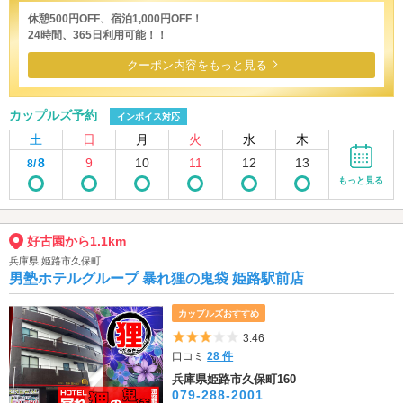
休憩500円OFF、宿泊1,000円OFF！
24時間、365日利用可能！！
クーポン内容をもっと見る
カップルズ予約
インボイス対応
土
日
月
火
水
木
8
9
10
11
12
13
8/
もっと見る
好古園から1.1km
兵庫県 姫路市久保町
男塾ホテルグループ 暴れ狸の鬼袋 姫路駅前店
カップルズおすすめ
5つ星のうち3
3.46
口コミ
28 件
兵庫県姫路市久保町160
079-288-2001