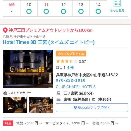
9
10
11
12
13
14
8/
-
もっと見る
神戸三田プレミアムアウトレットから18.0km
兵庫県 神戸市中央区中山手通
Hotel Times 8B 三宮 (タイムズ エイトビー)
カップルズおすすめ
5つ星のうち3.5
3.57
口コミ
4 件
兵庫県神戸市中央区中山手通2-15-12
078-222-1818
CLUB CHAPEL HOTELS
三ノ宮駅 (徒歩5分)
フォトギャラリー
京橋（阪神高速）IC
(車10分)
Googleマップで開く
休憩
2,990 円 ～
サービスタイム
3,990 円 ～
宿泊
6,990 円 ～
料金