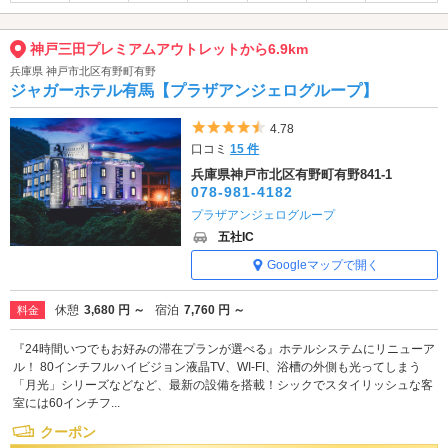
神戸三田プレミアムアウトレットから6.9km
兵庫県 神戸市北区有野町有野
ジャガーホテル有馬【プラザアンジェログループ】
5つ星のうち4.5
4.78
口コミ
15 件
兵庫県神戸市北区有野町有野841-1
078-981-4182
プラザアンジェログループ
五社IC
Googleマップで開く
休憩
3,680 円 ～
宿泊
7,760 円 ～
料金
『24時間いつでもお好みの滞在プランが選べる』ホテルシステムにリニューア
ル！ 80インチフルハイビジョン液晶TV、WI-FI、浴槽の外側も光ってしまう
「月光」シリーズなどなど、最新の設備を搭載！シックでスタイリッシュな客
室には60インチフ...
クーポン