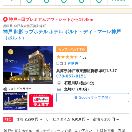
神戸三田プレミアムアウトレットから17.4km
兵庫県 神戸市東灘区御影塚町
神戸 御影 ラブホテル ホテル ポルト・ディ・マーレ神戸
（ポルト）
カップルズおすすめ
5つ星のうち4.5
4.52
口コミ
949 件
兵庫県神戸市東灘区御影塚町1-3-17
078-857-8151
石屋川駅 (徒歩8分)
魚崎IC
(車3分)
フォトギャラリー
Googleマップで開く
休憩
2,290 円 ～
サービスタイム
6,910 円 ～
宿泊
6,250 円 ～
料金
神戸の夏をホテル ポルテディマーレで楽しんで下さい！！ 阪神電車 石屋