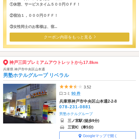
①休憩、サービスタイム５００円ＯＦＦ！
②宿泊１，０００円ＯＦＦ！
③女性同士のお客様は、宿...
クーポン内容をもっと見る
神戸三田プレミアムアウトレットから17.8km
兵庫県 神戸市中央区山本通
男塾ホテルグループ リベラル
5つ星のうち3.5
3.52
口コミ
90 件
兵庫県神戸市中央区山本通2-2-8
078-231-0881
男塾ホテルグループ
三ノ宮駅 (徒歩9分)
三宮IC
(車5分)
Googleマップで開く