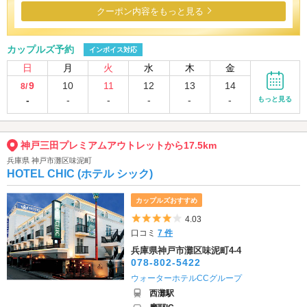
クーポン内容をもっと見る
カップルズ予約
インボイス対応
日
月
火
水
木
金
9
10
11
12
13
14
8/
-
-
-
-
-
-
もっと見る
神戸三田プレミアムアウトレットから17.5km
兵庫県 神戸市灘区味泥町
HOTEL CHIC (ホテル シック)
カップルズおすすめ
5つ星のうち4
4.03
口コミ
7 件
兵庫県神戸市灘区味泥町4-4
078-802-5422
ウォーターホテルCCグループ
西灘駅