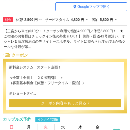
Googleマップで開く
休憩
2,500 円 ～
サービスタイム
4,800 円 ～
宿泊
5,800 円 ～
料金
【三宮から車で約10分！！クーポン利用で宿泊4,900円／休憩3,800円！ ★
ご宿泊のお客様はチェックイン後の外出もOK！】 御影・国道43号線沿い、オ
シャレ＆清潔感満点のデザイナーズホテル。ライトに照らされ浮かび上がるク
ールな外観が印...
クーポン
新料金システム スタート企画！
＜全室！全日！ ２０％割引‼ ＞
（客室基本料金【休憩・フリータイム・宿泊】）
※ショートタイ...
クーポン内容をもっと見る
カップルズ予約
インボイス対応
日
月
火
水
木
金