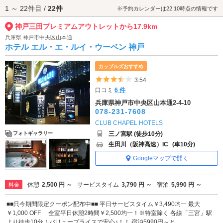
1 ～ 22件目 /
22件
神戸三田プレミアムアウトレットへは、
六甲・有馬エリアのラブホテル
か
※予約カレンダーは22:10時点の情報です
らもアクセスが便利です。
神戸三田プレミアムアウトレットから17.9km
兵庫県 神戸市中央区山本通
ホテル エル・エ・ルイ・ウーベン 神戸
カップルズおすすめ
5つ星のうち3.5
3.54
口コミ
6 件
兵庫県神戸市中央区山本通2-4-10
078-231-7608
CLUB CHAPEL HOTELS
三ノ宮駅 (徒歩10分)
フォトギャラリー
生田川（阪神高速）IC
(車10分)
Googleマップで開く
休憩
2,500 円 ～
サービスタイム
3,790 円 ～
宿泊
5,990 円 ～
料金
■■只今期間限定クーポン配布中■■ 平日サービスタイム￥3,490均一 最大
￥1,000 OFF 全室平日休憩2時間￥2,500均一！※特室除く 各線「三宮」駅
より徒歩10分！バリュープライスで安心♪！！ 宿泊5990円～と...