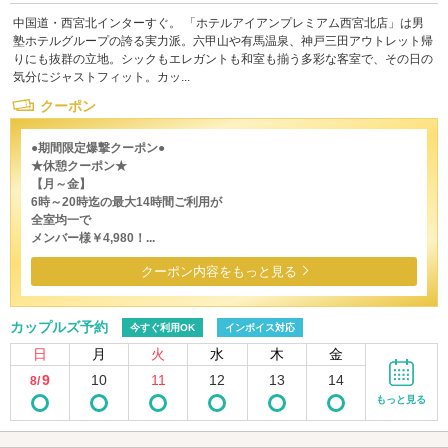
中国道・西宮北インターすぐ。 「ホテルアイアンプレミアム西宮北店」は男
塾ホテルグループの誇る実力派。六甲山や有馬温泉、神戸三田アウトレット帰
りにも抜群の立地。シックもエレガントも和室も揃う多彩な客室で、その日の
気分にジャストフィット。カッ...
クーポン
●期間限定爆撃クーポン●
★休憩クーポン★
【月～金】
6時～20時迄の最大14時間ご利用が
全室均一で
メンバー様￥4,980！...
クーポン内容をもっと見る
カップルズ予約
今すぐ利用OK
インボイス対応
日
月
火
水
木
金
9
10
11
12
13
14
8/
もっと見る