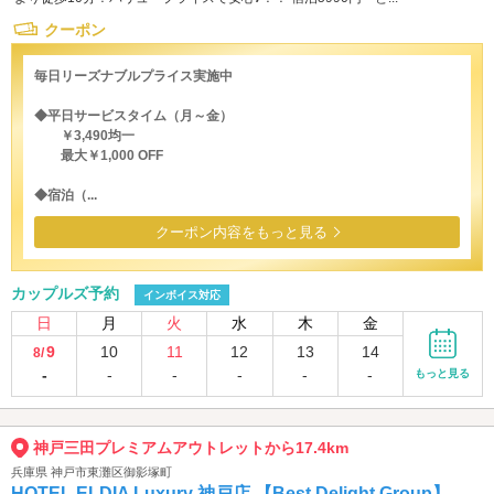
クーポン
毎日リーズナブルプライス実施中
◆平日サービスタイム（月～金）
￥3,490均一
最大￥1,000 OFF
◆宿泊（...
クーポン内容をもっと見る
カップルズ予約
インボイス対応
日
月
火
水
木
金
9
10
11
12
13
14
8/
-
-
-
-
-
-
もっと見る
神戸三田プレミアムアウトレットから17.4km
兵庫県 神戸市東灘区御影塚町
HOTEL ELDIA Luxury 神戸店 【Best Delight Group】