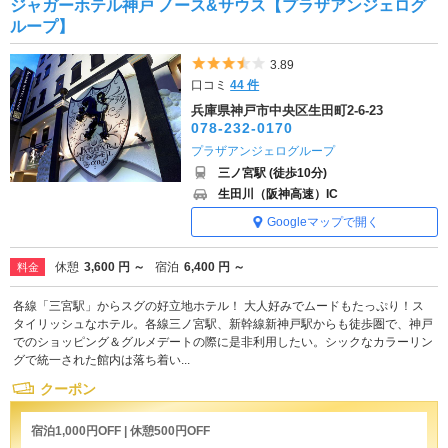
ジャガーホテル神戸 ノース&サウス【プラザアンジェログ
ループ】
5つ星のうち3.5
3.89
口コミ
44 件
兵庫県神戸市中央区生田町2-6-23
078-232-0170
プラザアンジェログループ
三ノ宮駅 (徒歩10分)
生田川（阪神高速）IC
Googleマップで開く
休憩
3,600 円 ～
宿泊
6,400 円 ～
料金
各線「三宮駅」からスグの好立地ホテル！ 大人好みでムードもたっぷり！ス
タイリッシュなホテル。各線三ノ宮駅、新幹線新神戸駅からも徒歩圏で、神戸
でのショッピング＆グルメデートの際に是非利用したい。シックなカラーリン
グで統一された館内は落ち着い...
クーポン
宿泊1,000円OFF | 休憩500円OFF