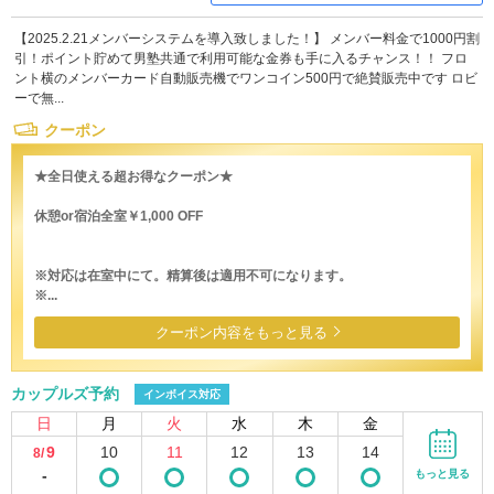
【2025.2.21メンバーシステムを導入致しました！】 メンバー料金で1000円割
引！ポイント貯めて男塾共通で利用可能な金券も手に入るチャンス！！ フロ
ント横のメンバーカード自動販売機でワンコイン500円で絶賛販売中です ロビ
ーで無...
クーポン
★全日使える超お得なクーポン★
休憩or宿泊全室￥1,000 OFF
※対応は在室中にて。精算後は適用不可になります。
※...
クーポン内容をもっと見る
カップルズ予約
インボイス対応
日
月
火
水
木
金
9
10
11
12
13
14
8/
-
もっと見る