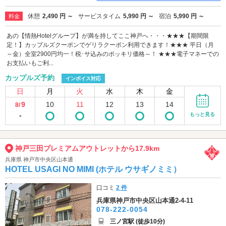
休憩
2,490 円 ～
サービスタイム
5,990 円 ～
宿泊
5,990 円 ～
料金
あの【情熱Hotelグループ】が満を持してここ神戸へ・・・★★★【期間限
定！】カップルズクーポンでゲリラクーポン利用できます！★★★ 平日（月
～金）全室2900円均一！税･サ込みのポッキリ価格～！ ★★★電子マネーでの
お支払いもご利...
カップルズ予約
インボイス対応
日
月
火
水
木
金
9
10
11
12
13
14
8/
-
もっと見る
神戸三田プレミアムアウトレットから17.9km
兵庫県 神戸市中央区山本通
HOTEL USAGI NO MIMI (ホテル ウサギノミミ）
口コミ
2 件
兵庫県神戸市中央区山本通2-4-11
078-222-0054
三ノ宮駅 (徒歩10分)