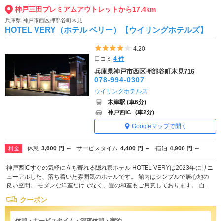
神戸三田プレミアムアウトレットから17.4km
兵庫県 神戸市西区押部谷町木見
HOTEL VERY（ホテル ベリー）【ウイリングホテルズ】
5つ星のうち4
4.20
口コミ
4 件
兵庫県神戸市西区押部谷町木見716
078-994-0307
ウイリングホテルズ
木津駅 (車6分)
神戸西IC
(車2分)
Googleマップで開く
休憩
3,600 円 ～
サービスタイム
4,400 円 ～
宿泊
4,900 円 ～
料金
神戸西ICすぐの気軽に立ち寄れる隠れ家ホテル HOTEL VERYは2023年にリニ
ューアルした、落ち着いた雰囲気のホテルです。 館内はシンプルで居心地の
良い空間。 モダンな洋室だけでなく、畳の和室もご用意しております。 自...
クーポン
休憩・サービスタイム・深夜休憩・宿泊