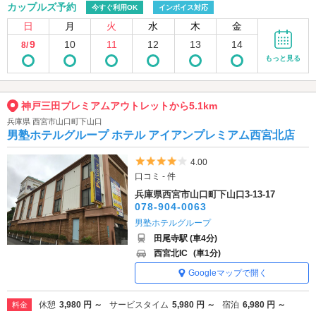
カップルズ予約
今すぐ利用OK
インボイス対応
日
月
火
水
木
金
9
10
11
12
13
14
8/
もっと見る
神戸三田プレミアムアウトレットから5.1km
兵庫県 西宮市山口町下山口
男塾ホテルグループ ホテル アイアンプレミアム西宮北店
5つ星のうち4
4.00
口コミ - 件
兵庫県西宮市山口町下山口3-13-17
078-904-0063
男塾ホテルグループ
田尾寺駅 (車4分)
西宮北IC
(車1分)
Googleマップで開く
休憩
3,980 円 ～
サービスタイム
5,980 円 ～
宿泊
6,980 円 ～
料金