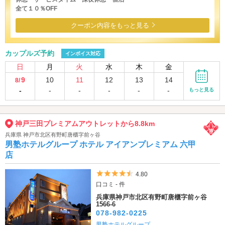
全て１０％OFF
クーポン内容をもっと見る
カップルズ予約
インボイス対応
日
月
火
水
木
金
9
10
11
12
13
14
8/
-
-
-
-
-
-
もっと見る
神戸三田プレミアムアウトレットから8.8km
兵庫県 神戸市北区有野町唐櫃字前ヶ谷
男塾ホテルグループ ホテル アイアンプレミアム 六甲
店
5つ星のうち4.5
4.80
口コミ - 件
兵庫県神戸市北区有野町唐櫃字前ヶ谷
1566-6
078-982-0225
男塾ホテルグループ