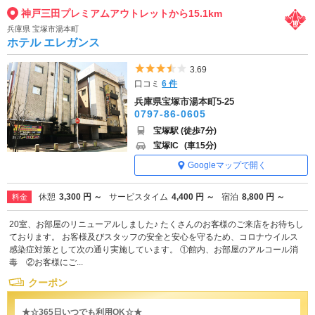
神戸三田プレミアムアウトレットから15.1km
兵庫県 宝塚市湯本町
ホテル エレガンス
5つ星のうち3.5
3.69
口コミ
6 件
兵庫県宝塚市湯本町5-25
0797-86-0605
宝塚駅 (徒歩7分)
宝塚IC
(車15分)
Googleマップで開く
休憩
3,300 円 ～
サービスタイム
4,400 円 ～
宿泊
8,800 円 ～
料金
20室、お部屋のリニューアルしました♪ たくさんのお客様のご来店をお待ちし
ております。 お客様及びスタッフの安全と安心を守るため、コロナウイルス
感染症対策として次の通り実施しています。 ①館内、お部屋のアルコール消
毒 ②お客様にご...
クーポン
★☆365日いつでも利用OK☆★