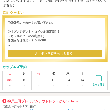
を楽しんでいただきます！ 周りを気にせず存分に撮影もお楽しみください♪ ※
水着もご...
クーポン
①②③④のどれかをお選び下さい。
①【プレジデント・ロイヤル限定割引】
（月～金の平日のみ利用可）
休憩または宿泊：３０％OFF
...
クーポン内容をもっと見る
カップルズ予約
日
月
火
水
木
金
9
10
11
12
13
14
8/
-
-
-
-
-
-
もっと見る
神戸三田プレミアムアウトレットから17.4km
兵庫県 神戸市中央区生田町