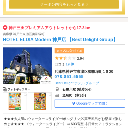
クーポン内容をもっと見る
神戸三田プレミアムアウトレットから17.3km
兵庫県 神戸市東灘区御影塚町
HOTEL ELDIA Modern 神戸店 【Best Delight Group】
カップルズおすすめ
5つ星のうち2.5
2.94
口コミ
19 件
兵庫県神戸市東灘区御影塚町1-9-20
078-851-5555
Best Delight ホテル グループ
石屋川駅 (徒歩5分)
フォトギャラリー
魚崎IC
(車3分)
Googleマップで開く
★★★大人気のウォータースライダー/ボルダリング/露天風呂がお部屋で楽し
めます★★★ 《ウォータースライダー》 ➡ 603号室 非日常のアトラクション