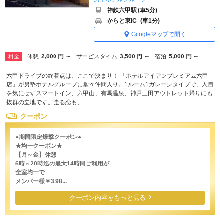
神鉄六甲駅 (車5分)
からと東IC
(車1分)
Googleマップで開く
休憩
2,000 円 ～
サービスタイム
3,500 円 ～
宿泊
5,000 円 ～
料金
六甲ドライブの終着点は、ここで決まり！ 「ホテルアイアンプレミアム六甲
店」が男塾ホテルグループに堂々仲間入り。1ルーム1ガレージタイプで、人目
を気にせずスマートイン、六甲山、有馬温泉、神戸三田アウトレット帰りにも
抜群の立地です。走る恋も、...
クーポン
●期間限定爆撃クーポン●
★均一クーポン★
【月～金】休憩
6時～20時迄の最大14時間ご利用が
全室均一で
メンバー様￥3,98...
クーポン内容をもっと見る