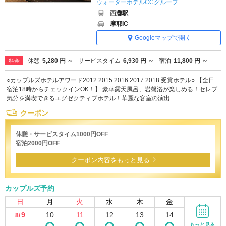
ウォーターホテルCCグループ
西灘駅
摩耶IC
Googleマップで開く
休憩
5,280 円 ～
サービスタイム
6,930 円 ～
宿泊
11,800 円 ～
料金
○カップルズホテルアワード2012 2015 2016 2017 2018 受賞ホテル○ 【全日
宿泊18時からチェックインOK！】 豪華露天風呂、岩盤浴が楽しめる！セレブ
気分を満喫できるエグゼクティブホテル！華麗な客室の演出...
クーポン
休憩・サービスタイム1000円OFF
宿泊2000円OFF
クーポン内容をもっと見る
カップルズ予約
日
月
火
水
木
金
9
10
11
12
13
14
8/
-
もっと見る