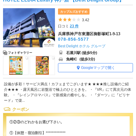
カップルズおすすめ
5つ星のうち3
3.42
口コミ
23 件
兵庫県神戸市東灘区御影塚町1-9-13
078-856-5577
Best Delight ホテル グループ
石屋川駅 (徒歩5分)
フォトギャラリー
魚崎IC
(徒歩3分)
Googleマップで開く
設備が多彩！サービス満点！カフェまでございます★ ★★★推し設備のご紹
介★★★ ・露天風呂に岩盤浴で極上のひとときを。 ・『VR』にて異次元の体
験。 ・『レインアロマバス』で新感覚の癒やしを。 ・『ダーツ』に『ビリヤ
ード』で楽...
クーポン
①②③のどれかをお選び下さい。
①【休憩・宿泊割引】*************