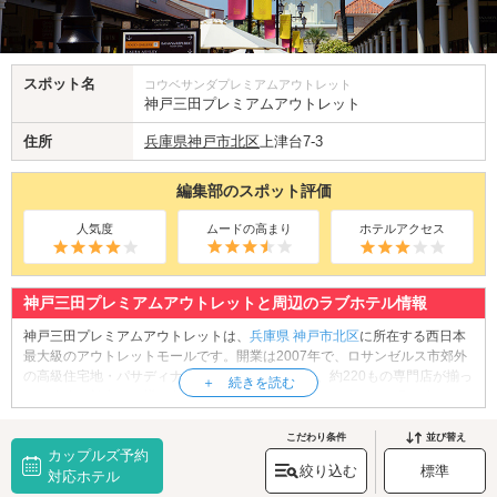
スポット名
コウベサンダプレミアムアウトレット
神戸三田プレミアムアウトレット
住所
兵庫県
神戸市北区
上津台7-3
編集部のスポット評価
人気度
ムードの高まり
ホテルアクセス
神戸三田プレミアムアウトレットと周辺のラブホテル情報
神戸三田プレミアムアウトレットは、
兵庫県
神戸市北区
に所在する西日本
最大級のアウトレットモールです。開業は2007年で、ロサンゼルス市郊外
の高級住宅地・パサディナをイメージした建物に、約220もの専門店が揃っ
ています。館内には様々なジャンルのグルメを楽しめるレストランやカフ
ェも充実しており、お買い物の合間にほっとひと息つきたいときにおすす
めです。また、併設されている「イオンモール神戸北」とは、同施設間を
こだわり条件
並び替え
カップルズ予約
行き来できるよう歩行者専用陸橋で結ばれており、こちらもファッション
絞り込む
標準
や生活雑貨の専門店、飲食店が揃う人気のショッピングスポットです。開
対応ホテル
放的な空間でゆったりとお買い物やグルメを満喫しませんか？