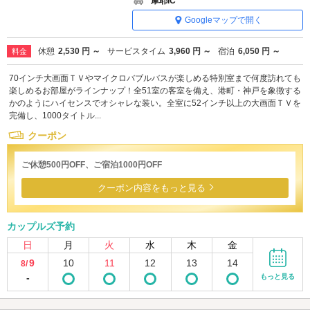
摩耶IC
Googleマップで開く
休憩
2,530 円 ～
サービスタイム
3,960 円 ～
宿泊
6,050 円 ～
料金
70インチ大画面ＴＶやマイクロバブルバスが楽しめる特別室まで何度訪れても
楽しめるお部屋がラインナップ！全51室の客室を備え、港町・神戸を象徴する
かのようにハイセンスでオシャレな装い。全室に52インチ以上の大画面ＴＶを
完備し、1000タイトル...
クーポン
ご休憩500円OFF、ご宿泊1000円OFF
クーポン内容をもっと見る
カップルズ予約
日
月
火
水
木
金
9
10
11
12
13
14
8/
-
もっと見る