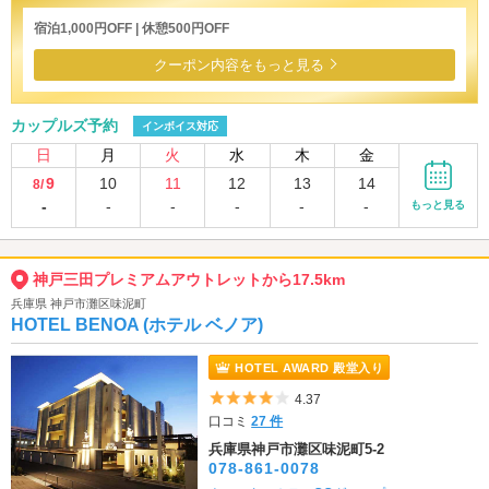
宿泊1,000円OFF | 休憩500円OFF
クーポン内容をもっと見る
カップルズ予約
インボイス対応
日
月
火
水
木
金
9
10
11
12
13
14
8/
-
-
-
-
-
-
もっと見る
神戸三田プレミアムアウトレットから17.5km
兵庫県 神戸市灘区味泥町
HOTEL BENOA (ホテル ベノア)
HOTEL AWARD 殿堂入り
5つ星のうち4
4.37
口コミ
27 件
兵庫県神戸市灘区味泥町5-2
078-861-0078