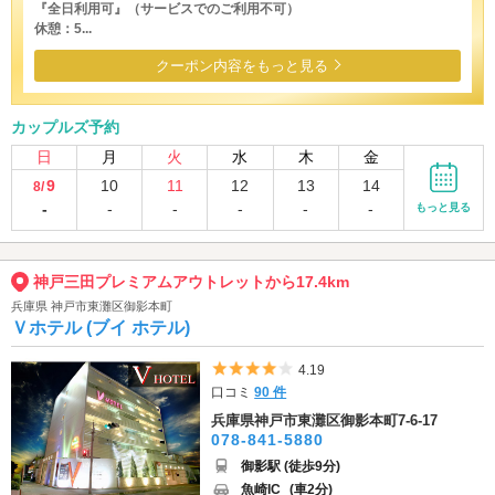
『全日利用可』（サービスでのご利用不可）
休憩：5...
クーポン内容をもっと見る
カップルズ予約
日
月
火
水
木
金
9
10
11
12
13
14
8/
-
-
-
-
-
-
もっと見る
神戸三田プレミアムアウトレットから17.4km
兵庫県 神戸市東灘区御影本町
Ｖホテル (ブイ ホテル)
5つ星のうち4
4.19
口コミ
90 件
兵庫県神戸市東灘区御影本町7-6-17
078-841-5880
御影駅 (徒歩9分)
魚崎IC
(車2分)