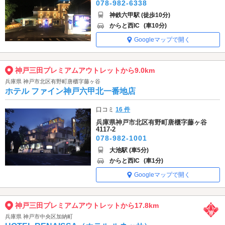
078-982-6338
神鉄六甲駅 (徒歩10分)
からと西IC
(車10分)
Googleマップで開く
神戸三田プレミアムアウトレットから9.0km
兵庫県 神戸市北区有野町唐櫃字藤ヶ谷
ホテル ファイン神戸六甲北一番地店
口コミ
16 件
兵庫県神戸市北区有野町唐櫃字藤ヶ谷
4117-2
078-982-1001
大池駅 (車5分)
からと西IC
(車1分)
Googleマップで開く
神戸三田プレミアムアウトレットから17.8km
兵庫県 神戸市中央区加納町