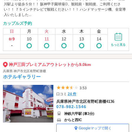
川駅より徒歩５分！！ 阪神甲子園球場⚾、観戦前・観戦後、ご利用くださ
い！！ ７５インチテレビで観戦ください！！！ ハンドマッサージ機、全室導
入いたしました...
カップルズ予約
日
月
火
水
木
金
9
10
11
12
13
14
8/
-
もっと見る
神戸三田プレミアムアウトレットから9.0km
兵庫県 神戸市北区有野町唐櫃
ホテルギャラリー
5つ星のうち3.5
3.53
口コミ
24 件
兵庫県神戸市北区有野町唐櫃4136
078-982-1546
神鉄六甲駅 (車3分)
からと西IC
Googleマップで開く