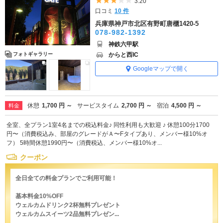
5つ星のうち3
3.20
口コミ
10 件
兵庫県神戸市北区有野町唐櫃1420-5
078-982-1392
神鉄六甲駅
からと西IC
フォトギャラリー
Googleマップで開く
休憩
1,700 円 ～
サービスタイム
2,700 円 ～
宿泊
4,500 円 ～
料金
全室、全プラン1室4名までの税込料金♪ 同性利用も大歓迎 ♪ 休憩100分1700
円〜（消費税込み、部屋のグレードがＡ〜Fタイプあり、メンバー様10%オ
フ） 5時間休憩1990円〜（消費税込、メンバー様10%オ...
クーポン
全日全ての料金プランでご利用可能！
基本料金10%OFF
ウェルカムドリンク2杯無料プレゼント
ウェルカムスイーツ2品無料プレゼン...