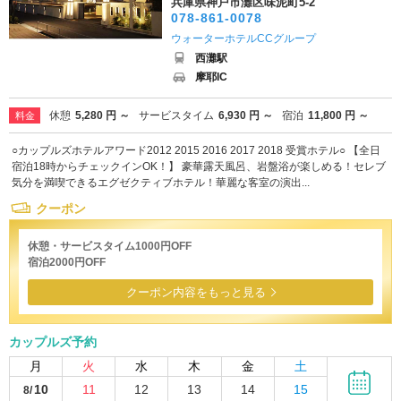
兵庫県神戸市灘区味泥町5-2
078-861-0078
ウォーターホテルCCグループ
西灘駅
摩耶IC
休憩
5,280 円 ～
サービスタイム
6,930 円 ～
宿泊
11,800 円 ～
料金
○カップルズホテルアワード2012 2015 2016 2017 2018 受賞ホテル○ 【全日
宿泊18時からチェックインOK！】 豪華露天風呂、岩盤浴が楽しめる！セレブ
気分を満喫できるエグゼクティブホテル！華麗な客室の演出...
クーポン
休憩・サービスタイム1000円OFF
宿泊2000円OFF
クーポン内容をもっと見る
カップルズ予約
月
火
水
木
金
土
10
11
12
13
14
15
8/