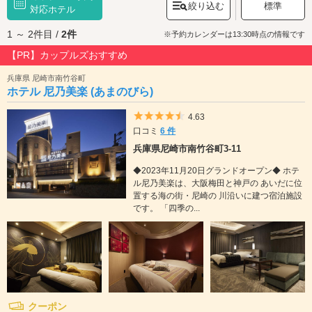
絞り込む
標準
「
神戸市立王子動物園
対応ホテル
」、絶好の夜景スポット「
摩耶山・掬星台
」などが
あり、デートスポットも豊富。また、阪急・王子公園駅から徒歩約3分、JR
1 ～ 2件目 /
2件
灘駅から徒歩約10分の「水道筋商店街」は、500軒以上の商店が密集する
※予約カレンダーは13:30時点の情報です
神戸市内有数の商業地として発展しています。地域に密着したこの商店街
【PR】カップルズおすすめ
は、お買い物やお食事を楽しむのに最適です。灘区のラブホテルはルーム
サービスやコスプレグッズのラインナップ、アメニティが充実しており、
兵庫県 尼崎市南竹谷町
デートの際の休憩・宿泊にもぴったりです。神戸市灘区でラブホテルをお
ホテル 尼乃美楽 (あまのびら)
探しの際は、クーポン・事前予約でお得に利用ができる『カップルズ』に
おまかせください。
5つ星のうち4.5
4.63
口コミ
6 件
兵庫県尼崎市南竹谷町3-11
◆2023年11月20日グランドオープン◆ ホテ
ル尼乃美楽は、大阪梅田と神戸の あいだに位
置する海の街・尼崎の 川沿いに建つ宿泊施設
です。 「四季の...
クーポン