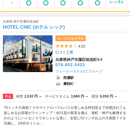
-
もっと見る
兵庫県 神戸市灘区味泥町
HOTEL CHIC (ホテル シック)
カップルズおすすめ
5つ星のうち4
4.03
口コミ
7 件
兵庫県神戸市灘区味泥町4-4
078-802-5422
ウォーターホテルCCグループ
西灘駅
摩耶IC
休憩
2,530 円 ～
サービスタイム
3,960 円 ～
宿泊
6,050 円 ～
料金
70インチ大画面ＴＶやマイクロバブルバスが楽しめる特別室まで何度訪れても
楽しめるお部屋がラインナップ！全51室の客室を備え、港町・神戸を象徴する
かのようにハイセンスでオシャレな装い。全室に52インチ以上の大画面ＴＶを
完備し、1000タイトル...