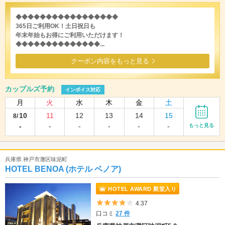
◆◆◆◆◆◆◆◆◆◆◆◆◆◆◆◆◆
365日ご利用OK！土日祝日も
年末年始もお得にご利用いただけます！
◆◆◆◆◆◆◆◆◆◆◆◆◆◆...
クーポン内容をもっと見る
カップルズ予約
インボイス対応
月
火
水
木
金
土
10
11
12
13
14
15
8/
-
-
-
-
-
-
もっと見る
兵庫県 神戸市灘区味泥町
HOTEL BENOA (ホテル ベノア)
HOTEL AWARD 殿堂入り
5つ星のうち4
4.37
口コミ
27 件