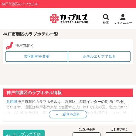
神戸市灘区のラブホテル
検索
マイメニュー
神戸市灘区のラブホテル一覧
神戸市灘区
市区町村を変更
ホテルエリアで見る
神戸市灘区のラブホテル情報
兵庫県
神戸市灘区のラブホテルは、西灘駅、摩耶インターの周辺に立地し
ています。灘区は神戸市の東部に位置する人口約13万人の区。北には摩耶
山、六甲山がそびえ、南は大阪湾に面した自然豊かな地域です。また、神
戸大学、神戸松蔭女子学院大学、神戸海星女子学院大学のキャンパスがあ
ることから、学生街としての一面も有しています。区内には、グラフィッ
クデザイナー・横尾忠則氏の作品をメインに展示する「
横尾忠則現代美術
こだわり条件
並び替え
カップルズ予約
館
」や、ジャイアントパンダをはじめ、約130種770点の動物を飼育する