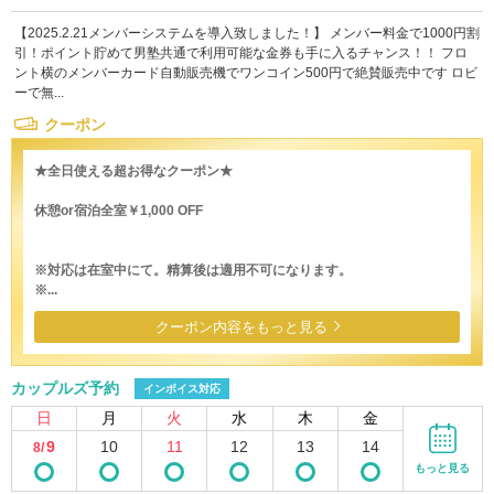
【2025.2.21メンバーシステムを導入致しました！】 メンバー料金で1000円割
引！ポイント貯めて男塾共通で利用可能な金券も手に入るチャンス！！ フロ
ント横のメンバーカード自動販売機でワンコイン500円で絶賛販売中です ロビ
ーで無...
クーポン
★全日使える超お得なクーポン★
休憩or宿泊全室￥1,000 OFF
※対応は在室中にて。精算後は適用不可になります。
※...
クーポン内容をもっと見る
カップルズ予約
インボイス対応
日
月
火
水
木
金
9
10
11
12
13
14
8/
もっと見る