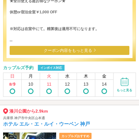
★全日使える超お得なクーポン★
休憩or宿泊全室￥1,000 OFF
※対応は在室中にて。精算後は適用不可になります。
...
クーポン内容をもっと見る
カップルズ予約
インボイス対応
日
月
火
水
木
金
9
10
11
12
13
14
8/
もっと見る
湊川公園から2.9km
兵庫県 神戸市中央区山本通
ホテル エル・エ・ルイ・ウーベン 神戸
カップルズおすすめ