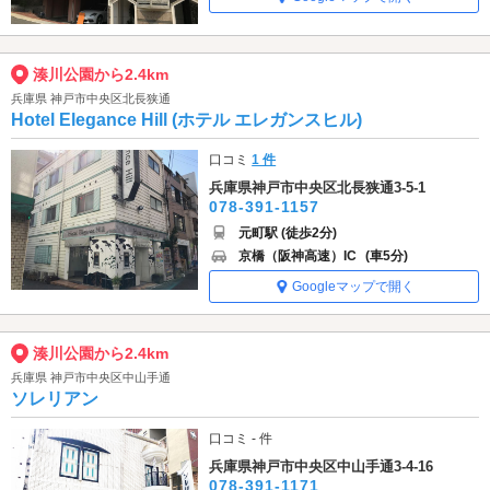
湊川公園から2.4km
兵庫県 神戸市中央区北長狭通
Hotel Elegance Hill (ホテル エレガンスヒル)
口コミ
1 件
兵庫県神戸市中央区北長狭通3-5-1
078-391-1157
元町駅 (徒歩2分)
京橋（阪神高速）IC
(車5分)
Googleマップで開く
湊川公園から2.4km
兵庫県 神戸市中央区中山手通
ソレリアン
口コミ - 件
兵庫県神戸市中央区中山手通3-4-16
078-391-1171