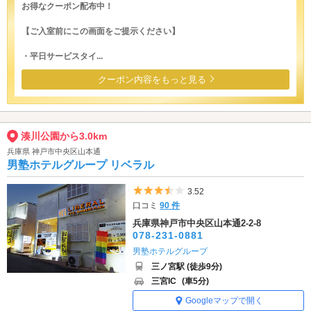
お得なクーポン配布中！
【ご入室前にこの画面をご提示ください】
・平日サービスタイ...
クーポン内容をもっと見る
湊川公園から3.0km
兵庫県 神戸市中央区山本通
男塾ホテルグループ リベラル
5つ星のうち3.5
3.52
口コミ
90 件
兵庫県神戸市中央区山本通2-2-8
078-231-0881
男塾ホテルグループ
三ノ宮駅 (徒歩9分)
三宮IC
(車5分)
Googleマップで開く