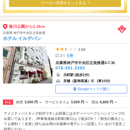
クーポン内容をもっと見る
湊川公園から2.2km
兵庫県 神戸市中央区北長狭通
ホテル イルデパン
5つ星のうち2.5
2.68
口コミ
4 件
兵庫県神戸市中央区北長狭通4-7-36
078-391-3265
元町駅 (徒歩2分)
京橋（阪神高速）IC
(車10分)
Googleマップで開く
休憩
3,500 円 ～
サービスタイム
3,500 円 ～
宿泊
6,800 円 ～
料金
アメニティバイキング好評です♪ お部屋にはボディーソープとハンドソープの
み置いてあります。 JR東海道線元町駅(東口)より徒歩2分！！観光の拠点とし
ても便利！！全室に持ち込み用の冷蔵庫や電子レンジ設置しているので是非ご
利用ください。...