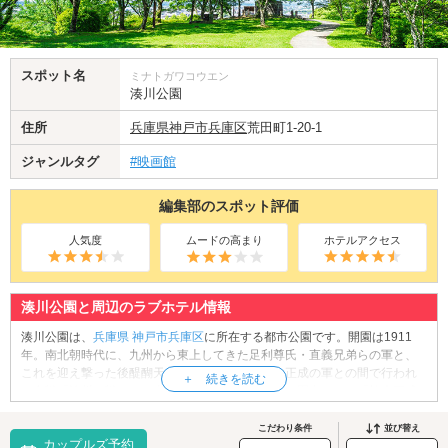
スポット名
ミナトガワコウエン
湊川公園
住所
兵庫県
神戸市兵庫区
荒田町1-20-1
ジャンルタグ
#映画館
編集部のスポット評価
人気度
ムードの高まり
ホテルアクセス
湊川公園と周辺のラブホテル情報
湊川公園は、
兵庫県
神戸市兵庫区
に所在する都市公園です。開園は1911
年。南北朝時代に、九州から東上してきた足利尊氏・直義兄弟らの軍と、
これを迎え撃った後醍醐天皇方の新田義貞・楠木正成の軍との間で行われ
た合戦「湊川の戦い」の古戦場に位置しています。園内には、「楠木正成
像」や神戸タワーを記念した「カリヨン時計塔」の他、ふわふわドーム等
の遊具、花壇、トイレなどが設置されています。また、公園は様々なイベ
こだわり条件
並び替え
カップルズ予約
ントの会場としても活用されています。公園中央には車道と歩道が通る