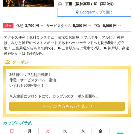
京橋（阪神高速）IC
(車10分)
Googleマップで開く
休憩
3,700 円 ～
サービスタイム
5,300 円 ～
宿泊
6,900 円 ～
料金
アクセス便利！低料金システム！清潔なお部屋 ラブホテル・アルピナ 神戸
は、みなと神戸のベストスポットであるハーバーランドへも徒歩5分の好立
地！ 三宮周辺からも車で約5分、JR三宮駅からは電車で2駅。JR神戸駅、高速
神戸駅からは徒歩約5分...
クーポン
365日いつでも利用可能！
休憩・サービスタイム・宿泊
いずれも500円割引！！
※入室前にフロントにて、カップルズクーポン画面を...
クーポン内容をもっと見る
カップルズ予約
日
月
火
水
木
金