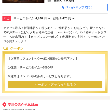
柳原IC
(車3分)
Googleマップで開く
サービスタイム
4,840 円 ～
宿泊
8,470 円 ～
料金
アクセス最高！新開地駅から徒歩4分、JR神戸駅からも徒歩7分。駅チカなの
で神戸デートにピッタリ☆神戸の定番「ハーバーランド」や「神戸ポートタワ
ー」も徒歩圏内！ 【カップルズクーポン】お部屋料金の割引♪ クーポンペー
ジを要チェック！
クーポン
【入室前にフロントへクーポン画面をご提示下さい】
①休憩・サービスタイム⇒5%OFF
※通常はメンバー様のみのサービスとなります。
クーポン内容をもっと見る
湊川公園から0.6km
兵庫県 神戸市中央区中町通