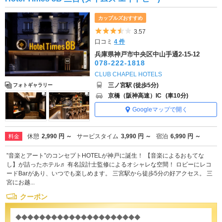
カップルズおすすめ
5つ星のうち3.5
3.57
口コミ
4 件
兵庫県神戸市中央区中山手通2-15-12
078-222-1818
CLUB CHAPEL HOTELS
三ノ宮駅 (徒歩5分)
フォトギャラリー
京橋（阪神高速）IC
(車10分)
Googleマップで開く
休憩
2,990 円 ～
サービスタイム
3,990 円 ～
宿泊
6,990 円 ～
料金
”音楽とアート”のコンセプトHOTELが神戸に誕生！ 【音楽によるおもてな
し】が詰ったホテル♬ 有名設計士監修によるオシャレな空間！ ロビーにレコ
ードBarがあり、いつでも楽しめます。 三宮駅から徒歩5分の好アクセス。 三
宮にお越...
クーポン
◆◆◆◆◆◆◆◆◆◆◆◆◆◆◆◆◆◆◆◆◆