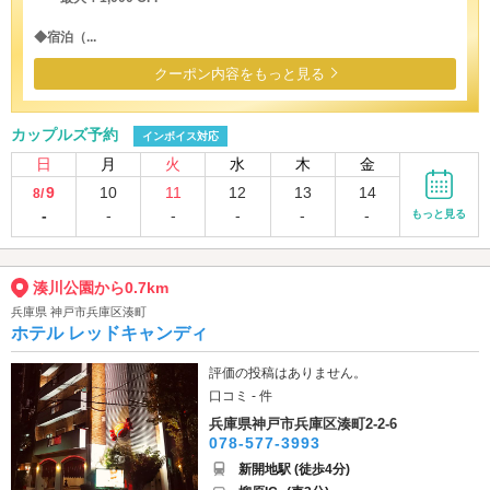
◆宿泊（...
クーポン内容をもっと見る
カップルズ予約
インボイス対応
日
月
火
水
木
金
9
10
11
12
13
14
8/
-
-
-
-
-
-
もっと見る
湊川公園から0.7km
兵庫県 神戸市兵庫区湊町
ホテル レッドキャンディ
評価の投稿はありません。
口コミ - 件
兵庫県神戸市兵庫区湊町2-2-6
078-577-3993
新開地駅 (徒歩4分)