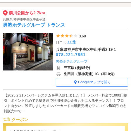
湊川公園から2.7km
兵庫県 神戸市中央区中山手通
男塾ホテルグループ トランス
5つ星のうち3.5
3.68
口コミ
33 件
兵庫県神戸市中央区中山手通2-19-1
078-221-7851
男塾ホテルグループ
三宮駅 (徒歩5分)
生田川（阪神高速）IC
(車10分)
Googleマップで開く
【2025.2.21メンバーシステムを導入致しました！】 メンバー料金で1000円割
引！ポイント貯めて男塾共通で利用可能な金券も手に入るチャンス！！ フロ
ント向かいに設置しましたメンバーカード自動販売機でワンコイン500円で絶
賛販売中で...
クーポン