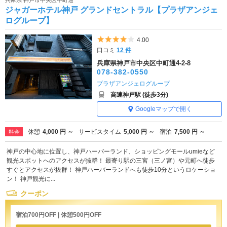
ジャガーホテル神戸 グランドセントラル【プラザアンジェ
ログループ】
5つ星のうち4
4.00
口コミ
12 件
兵庫県神戸市中央区中町通4-2-8
078-382-0550
プラザアンジェログループ
高速神戸駅 (徒歩3分)
Googleマップで開く
休憩
4,000 円 ～
サービスタイム
5,000 円 ～
宿泊
7,500 円 ～
料金
神戸の中心地に位置し、神戸ハーバーランド、ショッピングモールumieなど
観光スポットへのアクセスが抜群！ 最寄り駅の三宮（三ノ宮）や元町へ徒歩
すぐとアクセスが抜群！ 神戸ハーバーランドへも徒歩10分というロケーショ
ン！ 神戸観光に...
クーポン
宿泊700円OFF | 休憩500円OFF