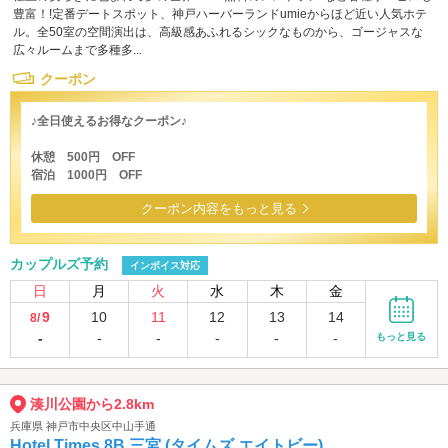
豊富！!定番デートスポット、神戸ハーバーランドumieからほど近い人気ホテ
ル。全50室の空間演出は、高級感あふれるシックなものから、ゴージャスな
広々ルームまで多種多...
クーポン
♪全日使えるお得なクーポン♪
休憩 500円 OFF
宿泊 1000円 OFF
クーポン内容をもっと見る
カップルズ予約
インボイス対応
日
月
火
水
木
金
9
10
11
12
13
14
8/
-
-
-
-
-
-
もっと見る
湊川公園から2.8km
兵庫県 神戸市中央区中山手通
Hotel Times 8B 三宮 (タイムズ エイトビー)