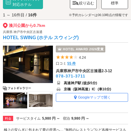
絞り込む
標準
「湊川トンネル」があり、その南側には「ミナエン商店街」があります。
対応ホテル
昭和情緒の漂うこちらの商店街を散策するのもおすすめです♪
1 ～ 16件目 /
16件
湊川公園へは、
新開地エリアのラブホテル
からもアクセスが便利です。
※予約カレンダーは06:10時点の情報です
湊川公園から0.7km
兵庫県 神戸市中央区古湊通
HOTEL SWING (ホテル スウィング)
HOTEL AWARD 2026受賞
5つ星のうち4
4.24
口コミ
55 件
兵庫県神戸市中央区古湊通2-3-12
078-371-3711
高速神戸駅 (徒歩5分)
フォトギャラリー
京橋（阪神高速）IC
(車10分)
Googleマップで開く
サービスタイム
5,980 円 ～
宿泊
9,980 円 ～
料金
極上の安らぎに包まれて夢の世界へ… “無料のレストラン”など各種サービスも