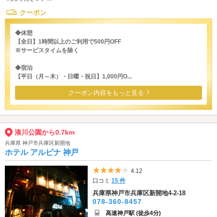
クーポン
◆休憩
【全日】1時間以上のご利用で500円OFF
※サービスタイムを除く
◆宿泊
【平日（月～木）・日曜・祝日】1,000円O...
クーポン内容をもっと見る
湊川公園から0.7km
兵庫県 神戸市兵庫区新開地
ホテル アルピナ 神戸
5つ星のうち4
4.12
口コミ
15 件
兵庫県神戸市兵庫区新開地4-2-18
078-360-8457
高速神戸駅 (徒歩4分)