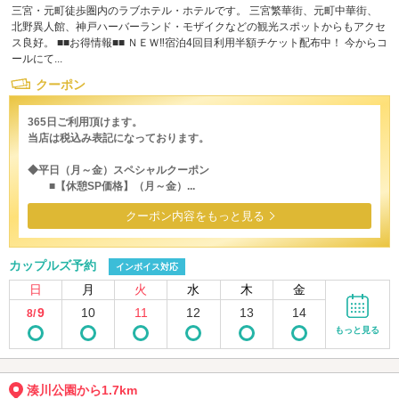
三宮・元町徒歩圏内のラブホテル・ホテルです。 三宮繁華街、元町中華街、
北野異人館、神戸ハーバーランド・モザイクなどの観光スポットからもアクセ
ス良好。 ■■お得情報■■ ＮＥＷ‼宿泊4回目利用半額チケット配布中！ 今からコ
ールにて...
クーポン
365日ご利用頂けます。
当店は税込み表記になっております。
◆平日（月～金）スペシャルクーポン
■【休憩SP価格】（月～金）...
クーポン内容をもっと見る
カップルズ予約
インボイス対応
日
月
火
水
木
金
9
10
11
12
13
14
8/
もっと見る
湊川公園から1.7km