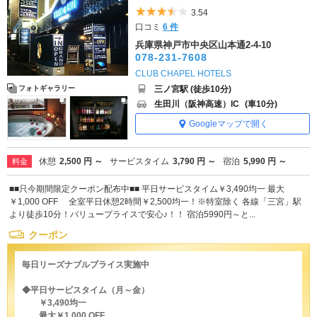
5つ星のうち3.5
3.54
口コミ
6 件
兵庫県神戸市中央区山本通2-4-10
078-231-7608
CLUB CHAPEL HOTELS
三ノ宮駅 (徒歩10分)
フォトギャラリー
生田川（阪神高速）IC
(車10分)
Googleマップで開く
休憩
2,500 円 ～
サービスタイム
3,790 円 ～
宿泊
5,990 円 ～
料金
■■只今期間限定クーポン配布中■■ 平日サービスタイム￥3,490均一 最大
￥1,000 OFF 全室平日休憩2時間￥2,500均一！※特室除く 各線「三宮」駅
より徒歩10分！バリュープライスで安心♪！！ 宿泊5990円～と...
クーポン
毎日リーズナブルプライス実施中
◆平日サービスタイム（月～金）
￥3,490均一
最大￥1,000 OFF