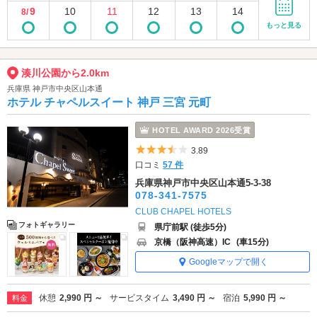
9
10
11
12
13
14
8/
もっと見る
湊川公園から2.0km
兵庫県 神戸市中央区山本通
ホテル チャペルスイート 神戸 三宮 元町
HOTEL AWARD 2026受賞
5つ星のうち3.5
3.89
口コミ
57 件
兵庫県神戸市中央区山本通5-3-38
078-341-7575
CLUB CHAPEL HOTELS
フォトギャラリー
県庁前駅 (徒歩5分)
京橋（阪神高速）IC
(車15分)
Googleマップで開く
休憩
2,990 円 ～
サービスタイム
3,490 円 ～
宿泊
5,990 円 ～
料金